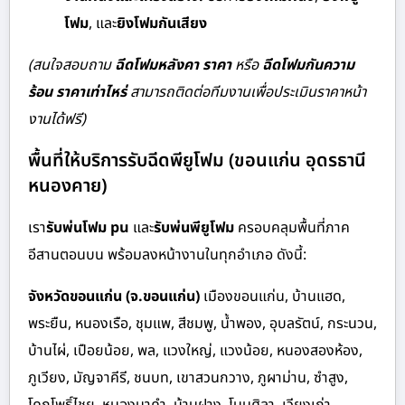
โฟม
, และ
ยิงโฟมกันเสียง
(สนใจสอบถาม
ฉีดโฟมหลังคา ราคา
หรือ
ฉีดโฟมกันความ
ร้อน ราคาเท่าไหร่
สามารถติดต่อทีมงานเพื่อประเมินราคาหน้า
งานได้ฟรี)
พื้นที่ให้บริการรับฉีดพียูโฟม (ขอนแก่น อุดรธานี
หนองคาย)
เรา
รับพ่นโฟม pu
และ
รับพ่นพียูโฟม
ครอบคลุมพื้นที่ภาค
อีสานตอนบน พร้อมลงหน้างานในทุกอำเภอ ดังนี้:
จังหวัดขอนแก่น (จ.ขอนแก่น)
เมืองขอนแก่น, บ้านแฮด,
พระยืน, หนองเรือ, ชุมแพ, สีชมพู, น้ำพอง, อุบลรัตน์, กระนวน,
บ้านไผ่, เปือยน้อย, พล, แวงใหญ่, แวงน้อย, หนองสองห้อง,
ภูเวียง, มัญจาคีรี, ชนบท, เขาสวนกวาง, ภูผาม่าน, ซำสูง,
โคกโพธิ์ไชย, หนองนาคำ, บ้านฝาง, โนนศิลา, เวียงเก่า