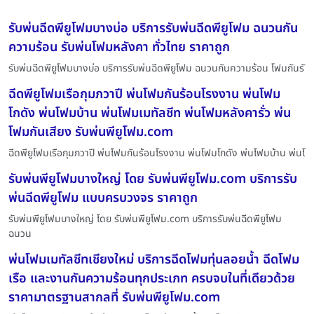
รับพ่นฉีดพียูโฟมบางบ่อ บริการรับพ่นฉีดพียูโฟม ฉนวนกัน
ความร้อน รับพ่นโฟมหลังคา ทั่วไทย ราคาถูก
รับพ่นฉีดพียูโฟมบางบ่อ บริการรับพ่นฉีดพียูโฟม ฉนวนกันความร้อน โฟมกันรั
ฉีดพียูโฟมเรือกุมภวาปี พ่นโฟมกันร้อนโรงงาน พ่นโฟม
โกดัง พ่นโฟมบ้าน พ่นโฟมเมทัลชีท พ่นโฟมหลังคารั่ว พ่น
โฟมกันเสียง รับพ่นพียูโฟม.com
ฉีดพียูโฟมเรือกุมภวาปี พ่นโฟมกันร้อนโรงงาน พ่นโฟมโกดัง พ่นโฟมบ้าน พ่นโ
รับพ่นพียูโฟมบางใหญ่ โดย รับพ่นพียูโฟม.com บริการรับ
พ่นฉีดพียูโฟม แบบครบวงจร ราคาถูก
รับพ่นพียูโฟมบางใหญ่ โดย รับพ่นพียูโฟม.com บริการรับพ่นฉีดพียูโฟม
ฉนวน
พ่นโฟมเมทัลชีทเชียงใหม่ บริการฉีดโฟมทุ่นลอยน้ำ ฉีดโฟม
เรือ และงานกันความร้อนทุกประเภท ครบจบในที่เดียวด้วย
ราคามาตรฐานสากลที่ รับพ่นพียูโฟม.com