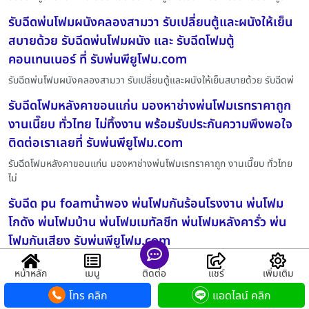
รับฉีดพ่นโฟมผนังคลองสามวา รับเปลี่ยนตู้และผนังให้เย็น
สบายด้วย รับฉีดพ่นโฟมผนัง และ รับฉีดโฟมตู้
คอนเทนเนอร์ ที่ รับพ่นพียูโฟม.com
รับฉีดพ่นโฟมผนังคลองสามวา รับเปลี่ยนตู้และผนังให้เย็นสบายด้วย รับฉีดพ่
รับฉีดโฟมหลังคาขอนแก่น มองหาช่างพ่นโฟมเรทราคาถูก
งานเนี๊ยบ ทั่วไทย ไม่ทิ้งงาน พร้อมรับประกันความพึงพอใจ
ติดต่อเราเลยที่ รับพ่นพียูโฟม.com
รับฉีดโฟมหลังคาขอนแก่น มองหาช่างพ่นโฟมเรทราคาถูก งานเนี๊ยบ ทั่วไทย
ไม่
รับฉีด pu foamน้ำพอง พ่นโฟมกันร้อนโรงงาน พ่นโฟม
โกดัง พ่นโฟมบ้าน พ่นโฟมเมทัลชีท พ่นโฟมหลังคารั่ว พ่น
โฟมกันเสียง รับพ่นพียูโฟม.com
รับฉีด pu foamน้ำพอง พ่นโฟมกันร้อนโรงงาน พ่นโฟมโกดัง พ่นโฟมบ้าน
หน้าหลัก
เมนู
ติดต่อ
แชร์
เพิ่มเติม
พ่นโฟม
โทร คลิก
แอดไลน์ คลิก
รับพ่นฉีดพียูโฟมสาทร บริการรับพ่นฉีดพียูโฟม ฉนวนกัน