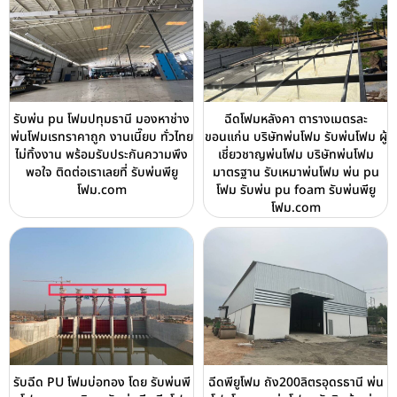
รับพ่น pu โฟมปทุมธานี มองหาช่าง
ฉีดโฟมหลังคา ตารางเมตรละ
พ่นโฟมเรทราคาถูก งานเนี๊ยบ ทั่วไทย
ขอนแก่น บริษัทพ่นโฟม รับพ่นโฟม ผู้
ไม่ทิ้งงาน พร้อมรับประกันความพึง
เชี่ยวชาญพ่นโฟม บริษัทพ่นโฟม
พอใจ ติดต่อเราเลยที่ รับพ่นพียู
มาตรฐาน รับเหมาพ่นโฟม พ่น pu
โฟม.com
โฟม รับพ่น pu foam รับพ่นพียู
โฟม.com
รับฉีด PU โฟมบ่อทอง โดย รับพ่นพี
ฉีดพียูโฟม ถัง200ลิตรอุดรธานี พ่น