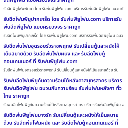
ฉีดพียูโฟม แบบครบวงจร ราคาถูก
รับฉีดพียูโฟมพัทยา โดย รับพ่นพียูโฟม.com บริการรับพ่นฉีดพียูโฟม ฉนวนกั
รับฉีดโฟมพียูปากเกร็ด โดย รับพ่นพียูโฟม.com บริการรับ
พ่นฉีดพียูโฟม แบบครบวงจร ราคาถูก
รับฉีดโฟมพียูปากเกร็ด โดย รับพ่นพียูโฟม.com บริการรับพ่นฉีดพียูโฟม ฉนว
รับฉีดพ่นโฟมอุดรอยรั่วราชพฤกษ์ รับเปลี่ยนตู้และผนังให้
เย็นสบายด้วย รับฉีดพ่นโฟมผนัง และ รับฉีดโฟมตู้
คอนเทนเนอร์ ที่ รับพ่นพียูโฟม.com
รับฉีดพ่นโฟมอุดรอยรั่วราชพฤกษ์ รับเปลี่ยนตู้และผนังให้เย็นสบายด้วย รับ
รับพ่นฉีดโฟมพียูกันความร้อนใต้หลังคาสมุทรสาคร บริการ
รับพ่นฉีดพียูโฟม ฉนวนกันความร้อน รับพ่นโฟมหลังคา ทั่ว
ไทย ราคาถูก
รับพ่นฉีดโฟมพียูกันความร้อนใต้หลังคาสมุทรสาคร บริการรับพ่นฉีดพียูโฟม ฉ
รับฉีดพ่นพียูโฟมบางรัก รับเปลี่ยนตู้และผนังให้เย็นสบาย
ด้วย รับฉีดพ่นโฟมผนัง และ รับฉีดโฟมตู้คอนเทนเนอร์ ที่