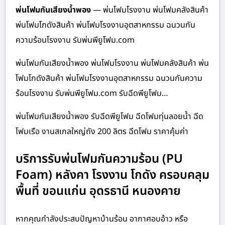
พ่นโฟมกันเสียงน้ำพอง
— พ่นโฟมโรงงาน พ่นโฟมคลังสินค้า
พ่นโฟมโกดังสินค้า พ่นโฟมโรงงานอุตสาหกรรม ฉนวนกัน
ความร้อนโรงงาน รับพ่นพียูโฟม.com
พ่นโฟมกันเสียงน้ำพอง พ่นโฟมโรงงาน พ่นโฟมคลังสินค้า พ่น
โฟมโกดังสินค้า พ่นโฟมโรงงานอุตสาหกรรม ฉนวนกันความ
ร้อนโรงงาน รับพ่นพียูโฟม.com รับฉีดพียูโฟม…
พ่นโฟมกันเสียงน้ำพอง รับฉีดพียูโฟม ฉีดโฟมทุ่นลอยน้ำ ฉีด
โฟมเรือ งานสเกลใหญ่ถัง 200 ลิตร ฉีดโฟม ราคาคุ้มค่า
บริการรับพ่นโฟมกันความร้อน (PU
Foam) หลังคา โรงงาน โกดัง ครอบคลุม
พื้นที่ ขอนแก่น อุดรธานี หนองคาย
หากคุณกำลังประสบปัญหาบ้านร้อน อากาศอบอ้าว หรือ