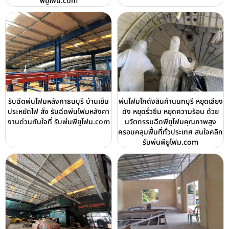
พียูโฟม.com
รับฉีดพ่นโฟมหลังคาธนบุรี บ้านเย็น
พ่นโฟมโกดังสินค้านนทบุรี หยุดเสียง
ประหยัดไฟ สั่ง รับฉีดพ่นโฟมหลังคา
ดัง หยุดรั่วซึม หยุดความร้อน ด้วย
งานด่วนทันใจที่ รับพ่นพียูโฟม.com
นวัตกรรมฉีดพียูโฟมคุณภาพสูง
ครอบคลุมพื้นที่ทั่วประเทศ สนใจคลิก
รับพ่นพียูโฟม.com