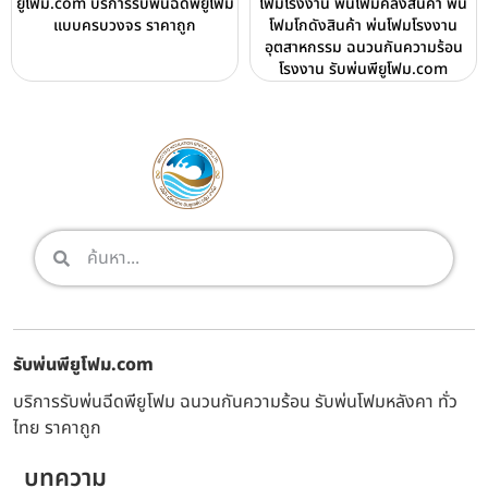
ยูโฟม.com บริการรับพ่นฉีดพียูโฟม
โฟมโรงงาน พ่นโฟมคลังสินค้า พ่น
แบบครบวงจร ราคาถูก
โฟมโกดังสินค้า พ่นโฟมโรงงาน
อุตสาหกรรม ฉนวนกันความร้อน
โรงงาน รับพ่นพียูโฟม.com
รับพ่นพียูโฟม.com
บริการรับพ่นฉีดพียูโฟม ฉนวนกันความร้อน รับพ่นโฟมหลังคา ทั่ว
ไทย ราคาถูก
บทความ