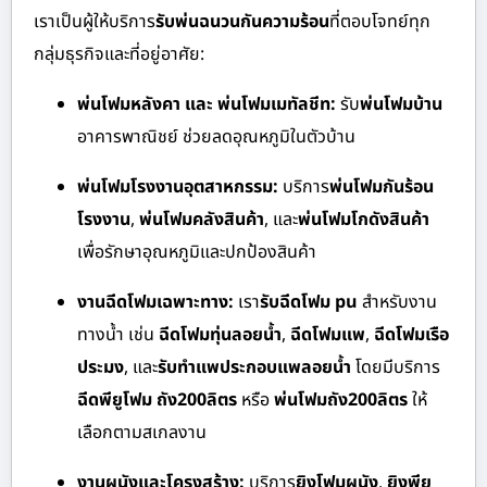
เราเป็นผู้ให้บริการ
รับพ่นฉนวนกันความร้อน
ที่ตอบโจทย์ทุก
กลุ่มธุรกิจและที่อยู่อาศัย:
พ่นโฟมหลังคา และ พ่นโฟมเมทัลชีท:
รับ
พ่นโฟมบ้าน
อาคารพาณิชย์ ช่วยลดอุณหภูมิในตัวบ้าน
พ่นโฟมโรงงานอุตสาหกรรม:
บริการ
พ่นโฟมกันร้อน
โรงงาน
,
พ่นโฟมคลังสินค้า
, และ
พ่นโฟมโกดังสินค้า
เพื่อรักษาอุณหภูมิและปกป้องสินค้า
งานฉีดโฟมเฉพาะทาง:
เรา
รับฉีดโฟม pu
สำหรับงาน
ทางน้ำ เช่น
ฉีดโฟมทุ่นลอยน้ำ
,
ฉีดโฟมแพ
,
ฉีดโฟมเรือ
ประมง
, และ
รับทำแพประกอบแพลอยน้ำ
โดยมีบริการ
ฉีดพียูโฟม ถัง200ลิตร
หรือ
พ่นโฟมถัง200ลิตร
ให้
เลือกตามสเกลงาน
งานผนังและโครงสร้าง:
บริการ
ยิงโฟมผนัง
,
ยิงพียู