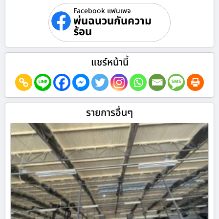
Facebook แฟนเพจ
พ่นฉนวนกันความ
ร้อน
แชร์หน้านี้
รายการอื่นๆ