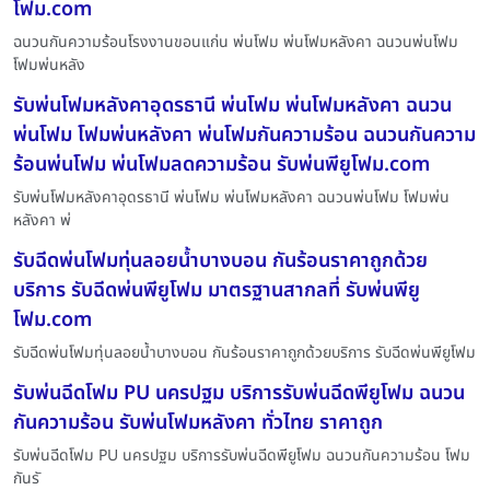
โฟม.com
ฉนวนกันความร้อนโรงงานขอนแก่น พ่นโฟม พ่นโฟมหลังคา ฉนวนพ่นโฟม
โฟมพ่นหลัง
รับพ่นโฟมหลังคาอุดรธานี พ่นโฟม พ่นโฟมหลังคา ฉนวน
พ่นโฟม โฟมพ่นหลังคา พ่นโฟมกันความร้อน ฉนวนกันความ
ร้อนพ่นโฟม พ่นโฟมลดความร้อน รับพ่นพียูโฟม.com
รับพ่นโฟมหลังคาอุดรธานี พ่นโฟม พ่นโฟมหลังคา ฉนวนพ่นโฟม โฟมพ่น
หลังคา พ่
รับฉีดพ่นโฟมทุ่นลอยน้ำบางบอน กันร้อนราคาถูกด้วย
บริการ รับฉีดพ่นพียูโฟม มาตรฐานสากลที่ รับพ่นพียู
โฟม.com
รับฉีดพ่นโฟมทุ่นลอยน้ำบางบอน กันร้อนราคาถูกด้วยบริการ รับฉีดพ่นพียูโฟม
รับพ่นฉีดโฟม PU นครปฐม บริการรับพ่นฉีดพียูโฟม ฉนวน
กันความร้อน รับพ่นโฟมหลังคา ทั่วไทย ราคาถูก
รับพ่นฉีดโฟม PU นครปฐม บริการรับพ่นฉีดพียูโฟม ฉนวนกันความร้อน โฟม
กันรั