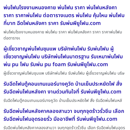
พ่นโฟมโรงงานหนองคาย พ่นโฟม ราคา พ่นโฟมหลังคา
ราคา ราคาพ่นโฟม ต่อตารางเมตร พ่นโฟม คุ้มไหม พ่นโฟม
กี่บาท ฉีดโฟมหลังคา ราคา รับพ่นพียูโฟม.com
พ่นโฟมโรงงานหนองคาย พ่นโฟม ราคา พ่นโฟมหลังคา ราคา ราคาพ่นโฟม
ต่อตารางเ
ผู้เชี่ยวชาญพ่นโฟมชุมแพ บริษัทพ่นโฟม รับพ่นโฟม ผู้
เชี่ยวชาญพ่นโฟม บริษัทพ่นโฟมมาตรฐาน รับเหมาพ่นโฟม
พ่น pu โฟม รับพ่น pu foam รับพ่นพียูโฟม.com
ผู้เชี่ยวชาญพ่นโฟมชุมแพ บริษัทพ่นโฟม รับพ่นโฟม ผู้เชี่ยวชาญพ่นโฟม บริษ
รับฉีดโฟมตู้คอนเทนเนอร์บางคูวัด บ้านเย็นประหยัดไฟ สั่ง
รับฉีดพ่นโฟมหลังคา งานด่วนทันใจที่ รับพ่นพียูโฟม.com
รับฉีดโฟมตู้คอนเทนเนอร์บางคูวัด บ้านเย็นประหยัดไฟ สั่ง รับฉีดพ่นโฟมหลั
รับฉีดพ่นโฟมหลังคาคลองสามวา จบทุกจุดร้าวรั่วซึม เลือก
รับฉีดพ่นโฟมอุดรอยรั่ว มืออาชีพที่ รับพ่นพียูโฟม.com
รับฉีดพ่นโฟมหลังคาคลองสามวา จบทุกจุดร้าวรั่วซึม เลือก รับฉีดพ่นโฟมอุดร