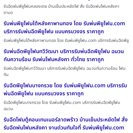
รับฉีดพ่นพียูโฟมคลองเตย บ้านเย็นประหยัดไฟ สั่ง รับฉีดพ่นโฟมหลังคา
งานด
รับพ่นพียูโฟมใต้หลังคาพานทอง โดย รับพ่นพียูโฟม.com
บริการรับพ่นฉีดพียูโฟม แบบครบวงจร ราคาถูก
รับพ่นพียูโฟมใต้หลังคาพานทอง โดย รับพ่นพียูโฟม.com บริการรับพ่นฉีดพียู
รับพ่นฉีดพียูโฟมทวีวัฒนา บริการรับพ่นฉีดพียูโฟม ฉนวน
กันความร้อน รับพ่นโฟมหลังคา ทั่วไทย ราคาถูก
รับพ่นฉีดพียูโฟมทวีวัฒนา บริการรับพ่นฉีดพียูโฟม ฉนวนกันความร้อน โฟม
กัน
รับฉีดพียูโฟมบางกรวย โดย รับพ่นพียูโฟม.com บริการรับ
พ่นฉีดพียูโฟม แบบครบวงจร ราคาถูก
รับฉีดพียูโฟมบางกรวย โดย รับพ่นพียูโฟม.com บริการรับพ่นฉีดพียูโฟม
ฉนวน
รับฉีดโฟมตู้คอนเทนเนอร์ลาดพร้าว บ้านเย็นประหยัดไฟ สั่ง
รับฉีดพ่นโฟมหลังคา งานด่วนทันใจที่ รับพ่นพียูโฟม.com