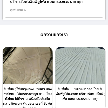
บริการรับพ่นฉีดพียูโฟม แบบครบวงจร ราคาถูก
ดูเพิ่มเติม »
ผลงานของเรา
รับพ่นพียูโฟมกรุงเทพมหานคร มอง
รับพ่นโฟม PUบางบัวทอง โดย รับ
หาช่างพ่นโฟมเรทราคาถูก งานเนี๊ยบ
พ่นพียูโฟม.com บริการรับพ่นฉีดพียู
ทั่วไทย ไม่ทิ้งงาน พร้อมรับประกัน
โฟม แบบครบวงจร ราคาถูก
ความพึงพอใจ ติดต่อเราเลยที่ รับพ่น