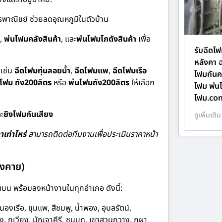
พาณิชย์ ช่วยลดอุณหภูมิในตัวบ้าน
,
พ่นโฟมคลังสินค้า
, และ
พ่นโฟมโกดังสินค้า
เพื่อ
รับฉีดโ
หลังคา 
เช่น
ฉีดโฟมทุ่นลอยน้ำ
,
ฉีดโฟมแพ
,
ฉีดโฟมเรือ
โฟมกันค
ูโฟม ถัง200ลิตร
หรือ
พ่นโฟมถัง200ลิตร
ให้เลือก
โฟม พ่น
โฟม.co
ละ
ยิงโฟมกันเสียง
ดูเพิ่มเติม
เท่าไหร่
สามารถติดต่อทีมงานเพื่อประเมินราคาหน้า
องคาย)
บน พร้อมลงหน้างานในทุกอำเภอ ดังนี้:
งเรือ, ชุมแพ, สีชมพู, น้ำพอง, อุบลรัตน์,
, ภูเวียง, มัญจาคีรี, ชนบท, เขาสวนกวาง, ภูผา