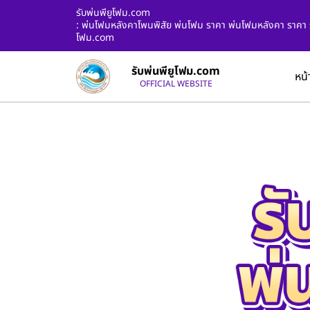
รับพ่นพียูโฟม.com
: พ่นโฟมหลังคาโพนพิสัย พ่นโฟม ราคา พ่นโฟมหลังคา ราคา ร
โฟม.com
รับพ่นพียูโฟม.com
หน้
OFFICIAL WEBSITE