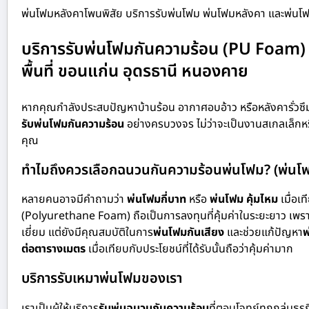
พ่นโฟมหลังคาโพนพิสัย บริการรับพ่นโฟม พ่นโฟมหลังคา และพ่นโฟ
บริการรับพ่นโฟมกันความร้อน (PU Foam) 
พื้นที่ ขอนแก่น อุดรธานี หนองคาย
หากคุณกำลังประสบปัญหาบ้านร้อน อากาศอบอ้าว หรือหลังคารั่วซ
รับพ่นโฟมกันความร้อน
อย่างครบวงจร ไม่ว่าจะเป็นงานสเกลเล็กหร
คุณ
ทำไมถึงควรเลือกฉนวนกันความร้อนพ่นโฟม? (พ่นโฟ
หลายคนอาจมีคำถามว่า
พ่นโฟมกี่บาท
หรือ
พ่นโฟม คุ้มไหม
เมื่อเ
(Polyurethane Foam) ถือเป็นการลงทุนที่คุ้มค่าในระยะยาว เพราะ
เยี่ยม แต่ยังมีคุณสมบัติในการ
พ่นโฟมกันเสียง
และช่วยแก้ปัญหา
พ
ต่อตารางเมตร
เมื่อเทียบกับประโยชน์ที่ได้รับนั้นถือว่าคุ้มค่ามาก
บริการรับเหมาพ่นโฟมของเรา
เราเป็นผู้ให้บริการ
รับพ่นฉนวนกันความร้อน
ที่ตอบโจทย์ทุกกลุ่มธุรก