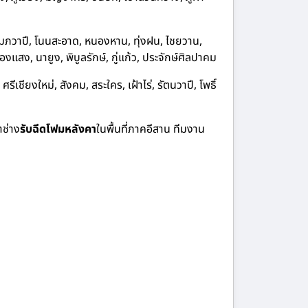
กุมภวาปี, โนนสะอาด, หนองหาน, ทุ่งฝน, ไชยวาน,
องแสง, นายูง, พิบูลรักษ์, กู่แก้ว, ประจักษ์ศิลปาคม
ีเชียงใหม่, สังคม, สระใคร, เฝ้าไร่, รัตนวาปี, โพธิ์
าช่าง
รับฉีดโฟมหลังคา
ในพื้นที่ภาคอีสาน ทีมงาน