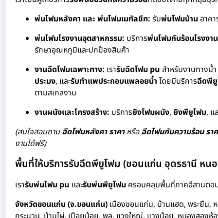
พ่นโฟมหลังคา และ พ่นโฟมเมทัลชีท:
รับ
พ่นโฟมบ้าน
อาคาร
พ่นโฟมโรงงานอุตสาหกรรม:
บริการ
พ่นโฟมกันร้อนโรงงาน
รักษาอุณหภูมิและปกป้องสินค้า
งานฉีดโฟมเฉพาะทาง:
เรา
รับฉีดโฟม pu
สำหรับงานทางน้ำ 
ประมง
, และ
รับทำแพประกอบแพลอยน้ำ
โดยมีบริการ
ฉีดพีย
ตามสเกลงาน
งานผนังและโครงสร้าง:
บริการ
ยิงโฟมผนัง
,
ยิงพียูโฟม
, แ
(สนใจสอบถาม
ฉีดโฟมหลังคา ราคา
หรือ
ฉีดโฟมกันความร้อน ราคา
งานได้ฟรี)
พื้นที่ให้บริการรับฉีดพียูโฟม (ขอนแก่น อุดรธานี หน
เรา
รับพ่นโฟม pu
และ
รับพ่นพียูโฟม
ครอบคลุมพื้นที่ภาคอีสานตอน
จังหวัดขอนแก่น (จ.ขอนแก่น)
เมืองขอนแก่น, บ้านแฮด, พระยืน, หนอ
กระนวน, บ้านไผ่, เปือยน้อย, พล, แวงใหญ่, แวงน้อย, หนองสองห้อง