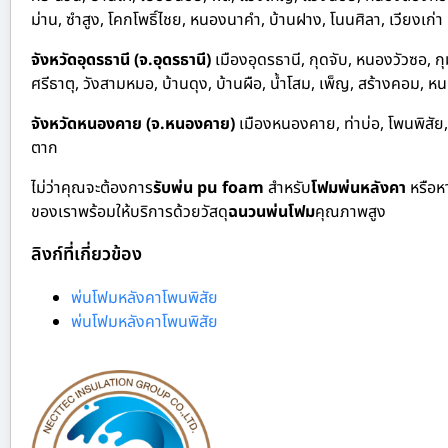
ม่าน, ซำสูง, โคกโพธิ์ไชย, หนองนาคำ, บ้านฝาง, โนนศิลา, เวียงเก่า
จังหวัดอุดรธานี (จ.อุดรธานี)
เมืองอุดรธานี, กุดจับ, หนองวัวซอ, 
ศรีธาตุ, วังสามหมอ, บ้านดุง, บ้านผือ, น้ำโสม, เพ็ญ, สร้างคอม, หน
จังหวัดหนองคาย (จ.หนองคาย)
เมืองหนองคาย, ท่าบ่อ, โพนพิสัย, ศร
ตาก
ไม่ว่าคุณจะต้องการ
รับพ่น pu foam
สำหรับ
โฟมพ่นหลังคา
หรือห
ของเราพร้อมให้บริการด้วยวัสดุ
ฉนวนพ่นโฟม
คุณภาพสูง
ลิงก์ที่เกี่ยวข้อง
พ่นโฟมหลังคาโพนพิสัย
พ่นโฟมหลังคาโพนพิสัย