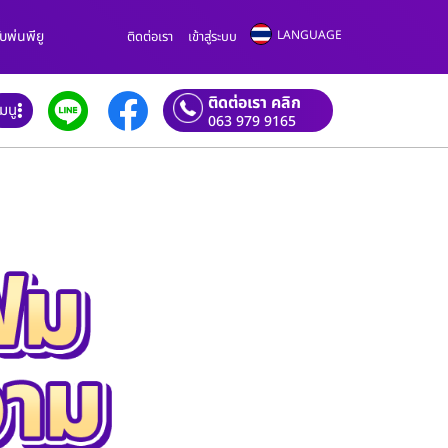
บพ่นพียู
LANGUAGE
ติดต่อเรา
เข้าสู่ระบบ
ติดต่อเรา คลิก
เมนู
063 979 9165