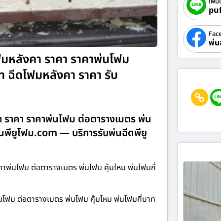
เพิ่ม
pu
Fac
พ่น
ฟมหลังคา ราคา ราคาพ่นโฟม
ท ฉีดโฟมหลังคา ราคา รับ
า ราคา ราคาพ่นโฟม ต่อตารางเมตร พ่น
่นพียูโฟม.com — บริการรับพ่นฉีดพียู
พ่นโฟม ต่อตารางเมตร พ่นโฟม คุ้มไหม พ่นโฟมกี่
โฟม ต่อตารางเมตร พ่นโฟม คุ้มไหม พ่นโฟมกี่บาท