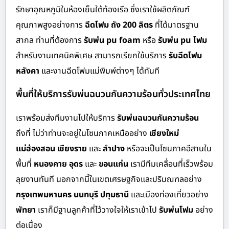
รักษาอุณหภูมิในห้องเย็นใต้ท้องเรือ ซึ่งเราใช้ผลิตภัณฑ์
คุณภาพสูงอย่างการ
ฉีดโฟม ถัง 200 ลิตร
ที่ได้มาตรฐาน
สากล ท่านที่ต้องการ
รับพ่น pu foam
หรือ
รับพ่น pu โฟม
สำหรับงานเทคนิคพิเศษ สามารถเรียกใช้บริการ
รับฉีดโฟม
หลังคา
และงานฉีดโฟมแม่พิมพ์ต่างๆ ได้ทันที
พื้นที่ให้บริการรับพ่นฉนวนกันความร้อนทั่วประเทศไทย
เราพร้อมส่งทีมงานไปให้บริการ
รับพ่นฉนวนกันความร้อน
ถึงที่ ไม่ว่าท่านจะอยู่ในโซนภาคเหนืออย่าง
เชียงใหม่
แม่ฮ่องสอน เชียงราย
และ
ลำปาง
หรือจะเป็นโซนภาคอีสานใน
พื้นที่
หนองคาย อุดร
และ
ขอนแก่น
เรามีทีมเคลื่อนที่เร็วพร้อม
ลุยงานทันที นอกจากนี้ในเขตเศรษฐกิจและปริมณฑลอย่าง
กรุงเทพมหานคร นนทบุรี ปทุมธานี
และเมืองท่องเที่ยวอย่าง
พัทยา
เราก็มีฐานลูกค้าที่ไว้วางใจให้เราเข้าไป
รับพ่นโฟม
อย่าง
ต่อเนื่อง