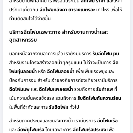
สำหรับบ้านพักอาศัย เราพร้อมประเมิน
ฉีดโฟม ราคา
และให้คำ
ปรึกษาเกี่ยวกับ
ฉีดโฟมหลังคา ตารางเมตรละ
เท่าไหร่ เพื่อให้
ท่านตัดสินใจได้ง่ายขึ้น
บริการฉีดโฟมเฉพาะทาง สำหรับงานทางน้ำและ
อุตสาหกรรม
นอกเหนือจากงานอาคารแล้ว เรายังมีบริการ
รับฉีดโฟม pu
สำหรับงานโครงสร้างลอยน้ำทุกรูปแบบ ไม่ว่าจะเป็นการ
ฉีด
โฟมทุ่นลอยน้ำ
หรือ
ฉีดโฟมลอยน้ำ
เพื่อเพิ่มแรงพยุงและ
ป้องกันการจม สำหรับเจ้าของกิจการท่องเที่ยวเรามีบริการ
ฉีดโฟมแพ
และ
ฉีดโฟมแพลอยน้ำ
รวมถึงการ
รับทำแพ
ที่
เน้นความมั่นคงแข็งแรง รวมถึงการ
รับฉีดโฟมกันความร้อน
ในพื้นที่จำกัดและการ
รับฉีดโฟม
ทั่วไป
สำหรับภาคประมงและขนส่งทางน้ำ เรามีบริการ
ฉีดโฟมเรือ
และ
ฉีดพียูโฟมเรือ
โดยเฉพาะการ
ฉีดโฟมเรือประมง
เพื่อ