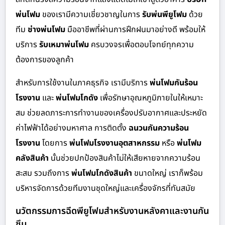
พ่นโฟม
ของเรามีความเชี่ยวชาญในการ
รับพ่นพียูโฟม
ด้วย
ทีม
ช่างพ่นโฟม
มืออาชีพที่ผ่านการฝึกฝนมาอย่างดี พร้อมให้
บริการ
รับเหมาพ่นโฟม
ครบวงจรเพื่อตอบโจทย์ทุกความ
ต้องการของลูกค้า
สำหรับการใช้งานในภาคธุรกิจ เรามีบริการ
พ่นโฟมกันร้อน
โรงงาน
และ
พ่นโฟมโกดัง
เพื่อรักษาอุณหภูมิภายในให้เหมาะ
สม ช่วยลดภาระการทำงานของเครื่องปรับอากาศและประหยัด
ค่าไฟฟ้าได้อย่างมหาศาล การติดตั้ง
ฉนวนกันความร้อน
โรงงาน
โดยการ
พ่นโฟมโรงงานอุตสาหกรรม
หรือ
พ่นโฟม
คลังสินค้า
นั้นช่วยปกป้องสินค้าไม่ให้เสียหายจากความร้อน
สะสม รวมถึงการ
พ่นโฟมโกดังสินค้า
ขนาดใหญ่ เราก็พร้อม
บริหารจัดการด้วยทีมงานชุดใหญ่และเครื่องจักรที่ทันสมัย
นวัตกรรมการฉีดพียูโฟมสำหรับงานหลังคาและงานกัน
ซึม