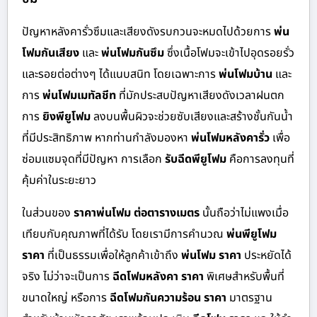
ปัญหาหลังคารั่วซึมและเสียงดังรบกวนจะหมดไปด้วยการ
พ่น
โฟมกันเสียง
และ
พ่นโฟมกันซึม
ซึ่งเนื้อโฟมจะเข้าไปอุดรอยรั่ว
และรอยต่อต่างๆ ได้แนบสนิท โดยเฉพาะการ
พ่นโฟมบ้าน
และ
การ
พ่นโฟมเมทัลชีท
ที่มักประสบปัญหาเสียงดังเวลาฝนตก
การ
ยิงพียูโฟม
ลงบนพื้นผิวจะช่วยซับเสียงและสร้างชั้นกันน้ำ
ที่มีประสิทธิภาพ หากท่านกำลังมองหา
พ่นโฟมหลังคารั่ว
เพื่อ
ซ่อมแซมจุดที่มีปัญหา การเลือก
รับฉีดพียูโฟม
คือการลงทุนที่
คุ้มค่าในระยะยาว
ในส่วนของ
ราคาพ่นโฟม ต่อตารางเมตร
นั้นถือว่าไม่แพงเมื่อ
เทียบกับคุณภาพที่ได้รับ โดยเรามีการคำนวณ
พ่นพียูโฟม
ราคา
ที่เป็นธรรมเพื่อให้ลูกค้าเข้าถึง
พ่นโฟม ราคา
ประหยัดได้
จริง ไม่ว่าจะเป็นการ
ฉีดโฟมหลังคา ราคา
พิเศษสำหรับพื้นที่
ขนาดใหญ่ หรือการ
ฉีดโฟมกันความร้อน ราคา
มาตรฐาน