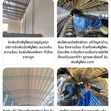
รับพ่นฉีดพียูโฟมราษฎร์บูรณะ
พ่นโฟมเมทัลชีทพัทยา แก้ปัญหาบ้าน
บริการรับพ่นฉีดพียูโฟม ฉนวนกัน
ร้อน โรงงานร้อน ด้วยทีมพ่นพียูโฟม
ความร้อน รับพ่นโฟมหลังคา ทั่วไทย
มืออาชีพ การันตีความเย็นประหยัดไฟ
ราคาถูก
ตั้งแต่วันแรกที่ทำ ดูรายละเอียดที่ รับ
พ่นพียูโฟม.com
รับพ่น PU โฟมเครือสหพัฒน์ โดย รับ
พ่นโฟมลดความร้อนขอนแก่น พ่น