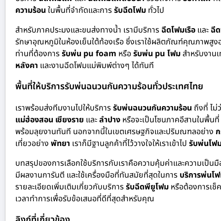
ความร้อน
ในพื้นที่จำกัดและการ
รับฉีดโฟม
ทั่วไป
สำหรับภาคประมงและขนส่งทางน้ำ เรามีบริการ
ฉีดโฟมเรือ
และ
ฉีด
รักษาอุณหภูมิในห้องเย็นใต้ท้องเรือ ซึ่งเราใช้ผลิตภัณฑ์คุณภาพสู
ท่านที่ต้องการ
รับพ่น pu foam
หรือ
รับพ่น pu โฟม
สำหรับงานเท
หลังคา
และงานฉีดโฟมแม่พิมพ์ต่างๆ ได้ทันที
พื้นที่ให้บริการรับพ่นฉนวนกันความร้อนทั่วประเทศไทย
เราพร้อมส่งทีมงานไปให้บริการ
รับพ่นฉนวนกันความร้อน
ถึงที่ ไม
แม่ฮ่องสอน เชียงราย
และ
ลำปาง
หรือจะเป็นโซนภาคอีสานในพื้นที
พร้อมลุยงานทันที นอกจากนี้ในเขตเศรษฐกิจและปริมณฑลอย่าง
ก
เที่ยวอย่าง
พัทยา
เราก็มีฐานลูกค้าที่ไว้วางใจให้เราเข้าไป
รับพ่นโฟ
บทสรุปของการเลือกใช้บริการกับเราคือความคุ้มค่าและความเป็นม
มีผลงานการันตี และใช้เครื่องมือที่ทันสมัยที่สุดในการ
บริการพ่นโ
รายละเอียดเพิ่มเติมเกี่ยวกับบริการ
รับฉีดพียูโฟม
หรือต้องการเช็ค
เวลาทำการเพื่อรับข้อเสนอที่ดีที่สุดสำหรับคุณ
ลิงก์ที่เกี่ยวข้อง