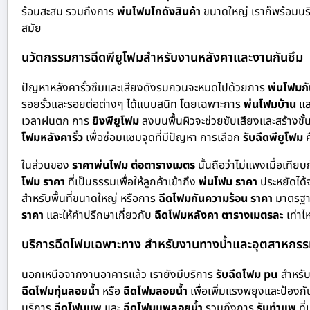
ร้อนสะสม รวมถึงการ
พ่นโฟมโกดังสินค้า
ขนาดใหญ่ เราก็พร้อมบริ
สมัย
นวัตกรรมการฉีดพียูโฟมสำหรับงานหลังคาและงานกันซึม
ปัญหาหลังคารั่วซึมและเสียงดังรบกวนจะหมดไปด้วยการ
พ่นโฟมกั
รอยรั่วและรอยต่อต่างๆ ได้แนบสนิท โดยเฉพาะการ
พ่นโฟมบ้าน
แล
เวลาฝนตก การ
ยิงพียูโฟม
ลงบนพื้นผิวจะช่วยซับเสียงและสร้างชั้
โฟมหลังคารั่ว
เพื่อซ่อมแซมจุดที่มีปัญหา การเลือก
รับฉีดพียูโฟม
ค
ในส่วนของ
ราคาพ่นโฟม ต่อตารางเมตร
นั้นถือว่าไม่แพงเมื่อเที
โฟม ราคา
ที่เป็นธรรมเพื่อให้ลูกค้าเข้าถึง
พ่นโฟม ราคา
ประหยัดได้จ
สำหรับพื้นที่ขนาดใหญ่ หรือการ
ฉีดโฟมกันความร้อน ราคา
มาตรฐาน
ราคา
และให้คำปรึกษาเกี่ยวกับ
ฉีดโฟมหลังคา ตารางเมตรละ
เท่าไห
บริการฉีดโฟมเฉพาะทาง สำหรับงานทางน้ำและอุตสาหกร
นอกเหนือจากงานอาคารแล้ว เรายังมีบริการ
รับฉีดโฟม pu
สำหรับ
ฉีดโฟมทุ่นลอยน้ำ
หรือ
ฉีดโฟมลอยน้ำ
เพื่อเพิ่มแรงพยุงและป้องกั
บริการ
ฉีดโฟมแพ
และ
ฉีดโฟมแพลอยน้ำ
รวมถึงการ
รับทำแพ
ที