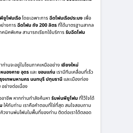
พียูโฟมเรือ
โดยเฉพาะการ
ฉีดโฟมเรือประมง
เพื่อ
งอย่างการ
ฉีดโฟม ถัง 200 ลิตร
ที่ได้มาตรฐานสากล
คนิคพิเศษ สามารถเรียกใช้บริการ
รับฉีดโฟม
่ว่าท่านจะอยู่ในโซนภาคเหนืออย่าง
เชียงใหม่
่
หนองคาย อุดร
และ
ขอนแก่น
เรามีทีมเคลื่อนที่เร็ว
รุงเทพมหานคร นนทบุรี ปทุมธานี
และเมืองท่อง
ม
อย่างต่อเนื่อง
ืออาชีพ หากท่านกำลังค้นหา
รับพ่นพียูโฟม
ที่ไว้ใจได้
ฟม
ให้กับท่าน เราคือคำตอบที่ใช่ที่สุด สนใจสอบถาม
คิวงานพ่นโฟมในพื้นที่ของท่าน ติดต่อเราได้ตลอด