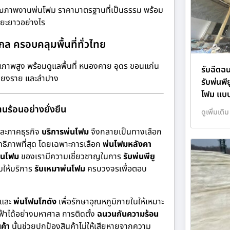
นคุณภาพงานพ่นโฟม ราคามาตรฐานที่เป็นธรรม พร้อม
ะยะยาวอย่างไร
 ครอบคลุมพื้นที่ทั่วไทย
ภาพสูง พร้อมดูแลพื้นที่ หนองคาย อุดร ขอนแก่น
รับฉีดฉ
เชียงราย และลำปาง
รับพ่นพี
โฟม แบ
นร้อนอย่างยั่งยืน
ดูเพิ่มเติม
และภาคธุรกิจ
บริการพ่นโฟม
จึงกลายเป็นทางเลือก
ิทธิภาพที่สุด โดยเฉพาะการเลือก
พ่นโฟมหลังคา
พ่นโฟม
ของเรามีความเชี่ยวชาญในการ
รับพ่นพียู
มให้บริการ
รับเหมาพ่นโฟม
ครบวงจรเพื่อตอบ
และ
พ่นโฟมโกดัง
เพื่อรักษาอุณหภูมิภายในให้เหมาะ
าได้อย่างมหาศาล การติดตั้ง
ฉนวนกันความร้อน
ค้า
นั้นช่วยปกป้องสินค้าไม่ให้เสียหายจากความ