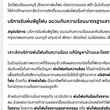
ฉีดโฟมเรือนนทบุรี เช็คราคาพ่นโฟม ต่อตารางเมตร ฟรี! มั่นใจใ
ให้คำปรึกษาเจาะลึกว่าการติดตั้งฉนวนพ่นโฟมคุ้มค่าต่อการลงทุนร
บริการรับพ่นพียูโฟม ฉนวนกันความร้อนมาตรฐานสากล
สรุปบริการ:
บริการรับพ่นพียูโฟม ฉนวนกันความร้อนและกันซึมคุณ
กรุงเทพมหานคร นนทบุรี ปทุมธานี พัทยา เชียงใหม่ แม่ฮ่องสอน 
เจาะลึกบริการพ่นโฟมกันความร้อน แก้ปัญหาบ้านและโรงงา
ในปัจจุบันสภาพอากาศที่ร้อนอบอ้าวส่งผลกระทบต่อทั้งที่พักอาศัย
อันดับหนึ่งในการแก้ไขปัญหา
พ่นโฟมกันความร้อน
ได้อย่างมีประส
เพื่อสกัดกั้นรังสีความร้อนจากแสงแดดไม่ให้เข้าสู่ตัวอาคาร
บริษัท
โฟม
ด้วยทีม
ช่างพ่นโฟม
มืออาชีพที่ผ่านการฝึกฝนมาอย่างดี พร้อ
โจทย์ทุกความต้องการของลูกค้า
สำหรับการใช้งานในภาคธุรกิจ เรามีบริการ
พ่นโฟมกันร้อนโรงงาน
สม ช่วยลดภาระการทำงานของเครื่องปรับอากาศและประหยัดค่าไฟฟ้
โรงงาน
โดยการ
พ่นโฟมโรงงานอุตสาหกรรม
หรือ
พ่นโฟมคลังสิน