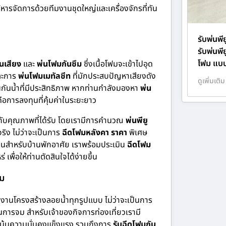
หารจัดการด้วยทีมงานชุดใหญ่และเครื่องจักรที่ทัน
รับพ่นพ
รับพ่นพี
โฟม แบ
นเสียง
และ
พ่นโฟมกันซึม
ซึ่งเนื้อโฟมจะเข้าไปอุด
ะการ
พ่นโฟมเมทัลชีท
ที่มักประสบปัญหาเสียงดัง
ดูเพิ่มเติม
นกันน้ำที่มีประสิทธิภาพ หากท่านกำลังมองหา
พ่น
ือการลงทุนที่คุ้มค่าในระยะยาว
ยบกับคุณภาพที่ได้รับ โดยเรามีการคำนวณ
พ่นพียู
ริง ไม่ว่าจะเป็นการ
ฉีดโฟมหลังคา ราคา
พิเศษ
สำหรับบ้านพักอาศัย เราพร้อมประเมิน
ฉีดโฟม
ร่ เพื่อให้ท่านตัดสินใจได้ง่ายขึ้น
รม
งานโครงสร้างลอยน้ำทุกรูปแบบ ไม่ว่าจะเป็นการ
นการจม สำหรับเจ้าของกิจการท่องเที่ยวเรามี
่เน้นความมั่นคงแข็งแรง รวมถึงการ
รับฉีดโฟมกัน