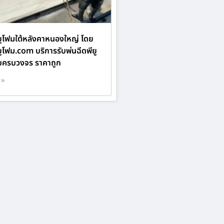
ียูโฟมใต้หลังคาหนองใหญ่ โดย
ยูโฟม.com บริการรับพ่นฉีดพียู
บครบวงจร ราคาถูก
 »