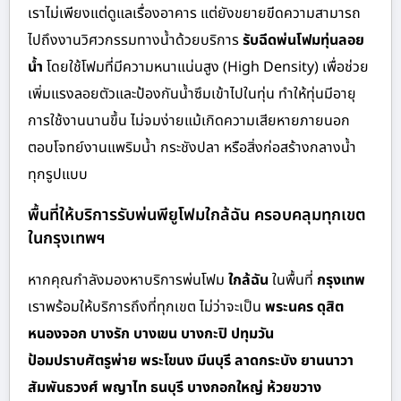
เราไม่เพียงแต่ดูแลเรื่องอาคาร แต่ยังขยายขีดความสามารถ
ไปถึงงานวิศวกรรมทางน้ำด้วยบริการ
รับฉีดพ่นโฟมทุ่นลอย
น้ำ
โดยใช้โฟมที่มีความหนาแน่นสูง (High Density) เพื่อช่วย
เพิ่มแรงลอยตัวและป้องกันน้ำซึมเข้าไปในทุ่น ทำให้ทุ่นมีอายุ
การใช้งานนานขึ้น ไม่จมง่ายแม้เกิดความเสียหายภายนอก
ตอบโจทย์งานแพริมน้ำ กระชังปลา หรือสิ่งก่อสร้างกลางน้ำ
ทุกรูปแบบ
พื้นที่ให้บริการรับพ่นพียูโฟมใกล้ฉัน ครอบคลุมทุกเขต
ในกรุงเทพฯ
หากคุณกำลังมองหาบริการพ่นโฟม
ใกล้ฉัน
ในพื้นที่
กรุงเทพ
เราพร้อมให้บริการถึงที่ทุกเขต ไม่ว่าจะเป็น
พระนคร ดุสิต
หนองจอก บางรัก บางเขน บางกะปิ ปทุมวัน
ป้อมปราบศัตรูพ่าย พระโขนง มีนบุรี ลาดกระบัง ยานนาวา
สัมพันธวงศ์ พญาไท ธนบุรี บางกอกใหญ่ ห้วยขวาง