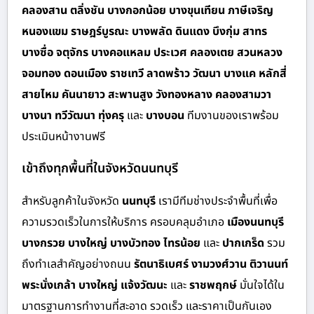
คลองสาน ตลิ่งชัน บางกอกน้อย บางขุนเทียน ภาษีเจริญ
หนองแขม ราษฎร์บูรณะ บางพลัด ดินแดง บึงกุ่ม สาทร
บางซื่อ จตุจักร บางคอแหลม ประเวศ คลองเตย สวนหลวง
จอมทอง ดอนเมือง ราชเทวี ลาดพร้าว วัฒนา บางแค หลักสี่
สายไหม คันนายาว สะพานสูง วังทองหลาง คลองสามวา
บางนา ทวีวัฒนา ทุ่งครุ
และ
บางบอน
ทีมงานของเราพร้อม
ประเมินหน้างานฟรี
เข้าถึงทุกพื้นที่ในจังหวัดนนทบุรี
สำหรั
บลูกค้าในจังหวัด
นนทบุรี
เรามีทีมช่างประจำพื้นที่เพื่อ
ความรวดเร็วในการให้บริการ ครอบคลุมอำเภอ
เมืองนนทบุรี
บางกรวย บางใหญ่ บางบัวทอง ไทรน้อย
และ
ปากเกร็ด
รวม
ถึงทำเลสำคัญอย่างถนน
รัตนาธิเบศร์ งามวงศ์วาน ติวานนท์
พระนั่งเกล้า บางใหญ่ แจ้งวัฒนะ
และ
ราชพฤกษ์
มั่นใจได้ใน
มาตรฐานการทำงานที่สะอาด รวดเร็ว และราคาเป็นกันเอง