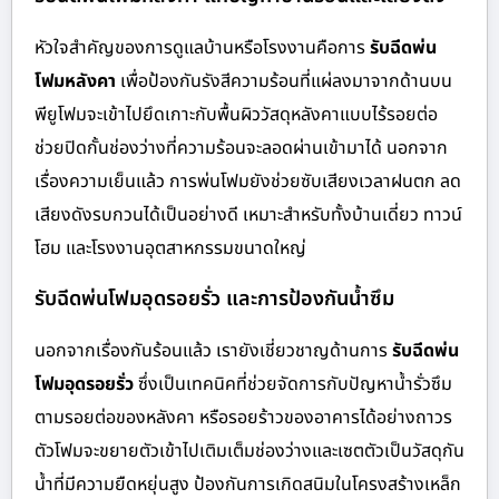
หัวใจสำคัญของการดูแลบ้านหรือโรงงานคือการ
รับฉีดพ่น
โฟมหลังคา
เพื่อป้องกันรังสีความร้อนที่แผ่ลงมาจากด้านบน
พียูโฟมจะเข้าไปยึดเกาะกับพื้นผิววัสดุหลังคาแบบไร้รอยต่อ
ช่วยปิดกั้นช่องว่างที่ความร้อนจะลอดผ่านเข้ามาได้ นอกจาก
เรื่องความเย็นแล้ว การพ่นโฟมยังช่วยซับเสียงเวลาฝนตก ลด
เสียงดังรบกวนได้เป็นอย่างดี เหมาะสำหรับทั้งบ้านเดี่ยว ทาวน์
โฮม และโรงงานอุตสาหกรรมขนาดใหญ่
รับฉีดพ่นโฟมอุดรอยรั่ว และการป้องกันน้ำซึม
นอกจากเรื่องกันร้อนแล้ว เรายังเชี่ยวชาญด้านการ
รับฉีดพ่น
โฟมอุดรอยรั่ว
ซึ่งเป็นเทคนิคที่ช่วยจัดการกับปัญหาน้ำรั่วซึม
ตามรอยต่อของหลังคา หรือรอยร้าวของอาคารได้อย่างถาวร
ตัวโฟมจะขยายตัวเข้าไปเติมเต็มช่องว่างและเซตตัวเป็นวัสดุกัน
น้ำที่มีความยืดหยุ่นสูง ป้องกันการเกิดสนิมในโครงสร้างเหล็ก