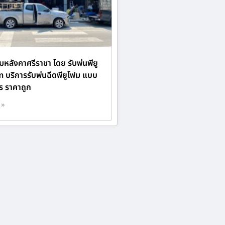
มหลังคาศรีราชา โดย รับพ่นพียู
 บริการรับพ่นฉีดพียูโฟม แบบ
 ราคาถูก
 »