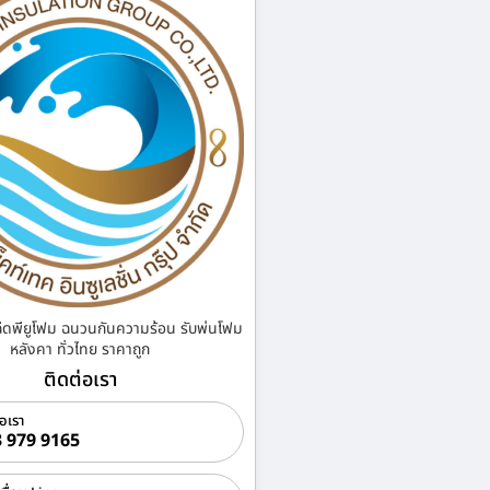
ฉีดพียูโฟม ฉนวนกันความร้อน รับพ่นโฟม
หลังคา ทั่วไทย ราคาถูก
ติดต่อเรา
่อเรา
 979 9165