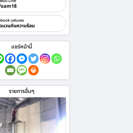
เพื่อน Line
foam18
ebook แฟนเพจ
ฉนวนกันความร้อน
แชร์หน้านี้
รายการอื่นๆ