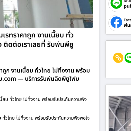
เพิ่ม
pu
Fac
พ่น
รทราคาถูก งานเนี๊ยบ ทั่ว
ติดต่อเราเลยที่ รับพ่นพียู
ก งานเนี๊ยบ ทั่วไทย ไม่ทิ้งงาน พร้อม
โฟม.com — บริการรับพ่นฉีดพียูโฟม
ยบ ทั่วไทย ไม่ทิ้งงาน พร้อมรับประกันความพึง
ทั่วไทย ไม่ทิ้งงาน พร้อมรับประกันความพึงพอใจ