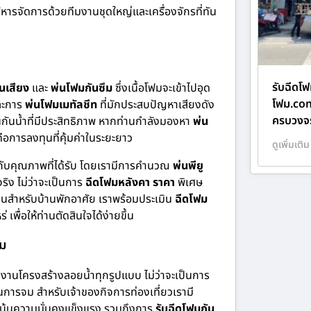
หารจัดการด้วยทีมงานชุดใหญ่และเครื่องจักรที่ทัน
รับฉีดโฟ
นเสียง
และ
พ่นโฟมกันซึม
ซึ่งเนื้อโฟมจะเข้าไปอุด
โฟม.com
ะการ
พ่นโฟมเมทัลชีท
ที่มักประสบปัญหาเสียงดัง
ครบวงจร
นกันน้ำที่มีประสิทธิภาพ หากท่านกำลังมองหา
พ่น
ือการลงทุนที่คุ้มค่าในระยะยาว
ดูเพิ่มเติม
ยบกับคุณภาพที่ได้รับ โดยเรามีการคำนวณ
พ่นพียู
ริง ไม่ว่าจะเป็นการ
ฉีดโฟมหลังคา ราคา
พิเศษ
สำหรับบ้านพักอาศัย เราพร้อมประเมิน
ฉีดโฟม
ร่ เพื่อให้ท่านตัดสินใจได้ง่ายขึ้น
รม
งานโครงสร้างลอยน้ำทุกรูปแบบ ไม่ว่าจะเป็นการ
นการจม สำหรับเจ้าของกิจการท่องเที่ยวเรามี
่เน้นความมั่นคงแข็งแรง รวมถึงการ
รับฉีดโฟมกัน