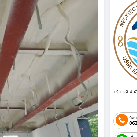
บริการรับพ่น
ติดต
063