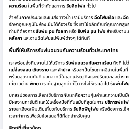
ความร้อน
ในพื้นที่จำกัดและการ
รับฉีดโฟม
ทั่วไป
สำหรับภาคประมงและขนส่งทางน้ำ เรามีบริการ
ฉีดโฟมเรือ
และ
ฉีด
รักษาอุณหภูมิในห้องเย็นใต้ท้องเรือ ซึ่งเราใช้ผลิตภัณฑ์คุณภาพสู
ท่านที่ต้องการ
รับพ่น pu foam
หรือ
รับพ่น pu โฟม
สำหรับงานเท
หลังคา
และงานฉีดโฟมแม่พิมพ์ต่างๆ ได้ทันที
พื้นที่ให้บริการรับพ่นฉนวนกันความร้อนทั่วประเทศไทย
เราพร้อมส่งทีมงานไปให้บริการ
รับพ่นฉนวนกันความร้อน
ถึงที่ ไม
แม่ฮ่องสอน เชียงราย
และ
ลำปาง
หรือจะเป็นโซนภาคอีสานในพื้นที
พร้อมลุยงานทันที นอกจากนี้ในเขตเศรษฐกิจและปริมณฑลอย่าง
ก
เที่ยวอย่าง
พัทยา
เราก็มีฐานลูกค้าที่ไว้วางใจให้เราเข้าไป
รับพ่นโฟ
บทสรุปของการเลือกใช้บริการกับเราคือความคุ้มค่าและความเป็นม
มีผลงานการันตี และใช้เครื่องมือที่ทันสมัยที่สุดในการ
บริการพ่นโ
รายละเอียดเพิ่มเติมเกี่ยวกับบริการ
รับฉีดพียูโฟม
หรือต้องการเช็ค
เวลาทำการเพื่อรับข้อเสนอที่ดีที่สุดสำหรับคุณ
ลิงก์ที่เกี่ยวข้อง