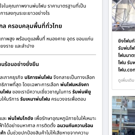
่นใจในคุณภาพงานพ่นโฟม ราคามาตรฐานที่เป็น
่อการลงทุนระยะยาวอย่างไร
 ครอบคลุมพื้นที่ทั่วไทย
ภาพสูง พร้อมดูแลพื้นที่ หนองคาย อุดร ขอนแก่น
ยิงโฟมก
เชียงราย และลำปาง
รับพ่นโฟ
โฟมมาตร
โฟม รับพ
นร้อนอย่างยั่งยืน
โฟม.co
และภาคธุรกิจ
บริการพ่นโฟม
จึงกลายเป็นทางเลือก
ดูเพิ่มเติม
ิทธิภาพที่สุด โดยเฉพาะการเลือก
พ่นโฟมหลังคา
พ่นโฟม
ของเรามีความเชี่ยวชาญในการ
รับพ่นพียู
มให้บริการ
รับเหมาพ่นโฟม
ครบวงจรเพื่อตอบ
และ
พ่นโฟมโกดัง
เพื่อรักษาอุณหภูมิภายในให้เหมาะ
าได้อย่างมหาศาล การติดตั้ง
ฉนวนกันความร้อน
ค้า
นั้นช่วยปกป้องสินค้าไม่ให้เสียหายจากความ