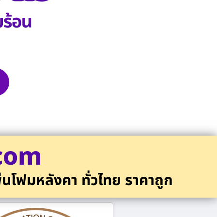
.com
่นโฟมหลังคา ทั่วไทย ราคาถูก