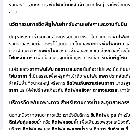
ร้อนสะสม รวมถึงการ
พ่นโฟมโกดังสินค้า
ขนาดใหญ่ เราก็พร้อมบริ
สมัย
นวัตกรรมการฉีดพียูโฟมสำหรับงานหลังคาและงานกันซึม
ปัญหาหลังคารั่วซึมและเสียงดังรบกวนจะหมดไปด้วยการ
พ่นโฟมกั
รอยรั่วและรอยต่อต่างๆ ได้แนบสนิท โดยเฉพาะการ
พ่นโฟมบ้าน
แล
เวลาฝนตก การ
ยิงพียูโฟม
ลงบนพื้นผิวจะช่วยซับเสียงและสร้างชั้
โฟมหลังคารั่ว
เพื่อซ่อมแซมจุดที่มีปัญหา การเลือก
รับฉีดพียูโฟม
ค
ในส่วนของ
ราคาพ่นโฟม ต่อตารางเมตร
นั้นถือว่าไม่แพงเมื่อเที
โฟม ราคา
ที่เป็นธรรมเพื่อให้ลูกค้าเข้าถึง
พ่นโฟม ราคา
ประหยัดได้จ
สำหรับพื้นที่ขนาดใหญ่ หรือการ
ฉีดโฟมกันความร้อน ราคา
มาตรฐาน
ราคา
และให้คำปรึกษาเกี่ยวกับ
ฉีดโฟมหลังคา ตารางเมตรละ
เท่าไห
บริการฉีดโฟมเฉพาะทาง สำหรับงานทางน้ำและอุตสาหกร
นอกเหนือจากงานอาคารแล้ว เรายังมีบริการ
รับฉีดโฟม pu
สำหรับ
ฉีดโฟมทุ่นลอยน้ำ
หรือ
ฉีดโฟมลอยน้ำ
เพื่อเพิ่มแรงพยุงและป้องกั
บริการ
ฉีดโฟมแพ
และ
ฉีดโฟมแพลอยน้ำ
รวมถึงการ
รับทำแพ
ที