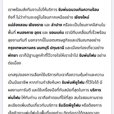
เราพร้อมส่งทีมงานไปให้บริการ
รับพ่นฉนวนกันความร้อน
ถึงที่ ไม่ว่าท่านจะอยู่ในโซนภาคเหนืออย่าง
เชียงใหม่
แม่ฮ่องสอน เชียงราย
และ
ลำปาง
หรือจะเป็นโซนภาคอีสานใน
พื้นที่
หนองคาย อุดร
และ
ขอนแก่น
เรามีทีมเคลื่อนที่เร็วพร้อม
ลุยงานทันที นอกจากนี้ในเขตเศรษฐกิจและปริมณฑลอย่าง
กรุงเทพมหานคร นนทบุรี ปทุมธานี
และเมืองท่องเที่ยวอย่าง
พัทยา
เราก็มีฐานลูกค้าที่ไว้วางใจให้เราเข้าไป
รับพ่นโฟม
อย่าง
ต่อเนื่อง
บทสรุปของการเลือกใช้บริการกับเราคือความคุ้มค่าและความ
เป็นมืออาชีพ หากท่านกำลังค้นหา
รับพ่นพียูโฟม
ที่ไว้ใจได้ มี
ผลงานการันตี และใช้เครื่องมือที่ทันสมัยที่สุดในการ
บริการ
พ่นโฟม
ให้กับท่าน เราคือคำตอบที่ใช่ที่สุด สนใจสอบถามราย
ละเอียดเพิ่มเติมเกี่ยวกับบริการ
รับฉีดพียูโฟม
หรือต้องการ
เช็คคิวงานพ่นโฟมในพื้นที่ของท่าน ติดต่อเราได้ตลอดเวลา