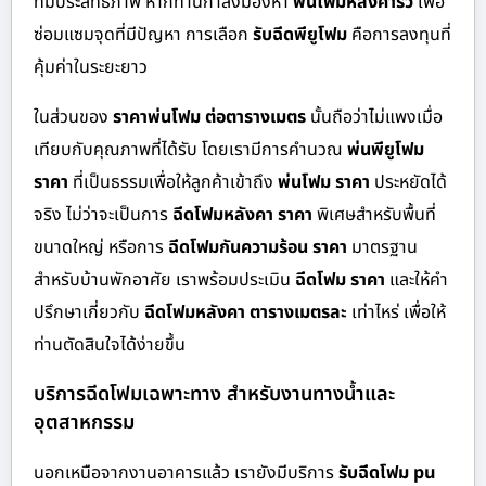
ที่มีประสิทธิภาพ หากท่านกำลังมองหา
พ่นโฟมหลังคารั่ว
เพื่อ
ซ่อมแซมจุดที่มีปัญหา การเลือก
รับฉีดพียูโฟม
คือการลงทุนที่
คุ้มค่าในระยะยาว
ในส่วนของ
ราคาพ่นโฟม ต่อตารางเมตร
นั้นถือว่าไม่แพงเมื่อ
เทียบกับคุณภาพที่ได้รับ โดยเรามีการคำนวณ
พ่นพียูโฟม
ราคา
ที่เป็นธรรมเพื่อให้ลูกค้าเข้าถึง
พ่นโฟม ราคา
ประหยัดได้
จริง ไม่ว่าจะเป็นการ
ฉีดโฟมหลังคา ราคา
พิเศษสำหรับพื้นที่
ขนาดใหญ่ หรือการ
ฉีดโฟมกันความร้อน ราคา
มาตรฐาน
สำหรับบ้านพักอาศัย เราพร้อมประเมิน
ฉีดโฟม ราคา
และให้คำ
ปรึกษาเกี่ยวกับ
ฉีดโฟมหลังคา ตารางเมตรละ
เท่าไหร่ เพื่อให้
ท่านตัดสินใจได้ง่ายขึ้น
บริการฉีดโฟมเฉพาะทาง สำหรับงานทางน้ำและ
อุตสาหกรรม
นอกเหนือจากงานอาคารแล้ว เรายังมีบริการ
รับฉีดโฟม pu