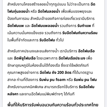
สำหรับงานโครงสร้างลอยน้ำทุกรูปแบบ ไม่ว่าจะเป็นการ
ฉีด
โฟมทุ่นลอยน้ำ
หรือ
ฉีดโฟมลอยน้ำ
เพื่อเพิ่มแรงพยุงและ
ป้องกันการจม สำหรับเจ้าของกิจการท่องเที่ยวเรามีบริการ
ฉีดโฟมแพ
และ
ฉีดโฟมแพลอยน้ำ
รวมถึงการ
รับทำแพ
ที่
เน้นความมั่นคงแข็งแรง รวมถึงการ
รับฉีดโฟมกันความร้อน
ในพื้นที่จำกัดและการ
รับฉีดโฟม
ทั่วไป
สำหรับภาคประมงและขนส่งทางน้ำ เรามีบริการ
ฉีดโฟมเรือ
และ
ฉีดพียูโฟมเรือ
โดยเฉพาะการ
ฉีดโฟมเรือประมง
เพื่อ
รักษาอุณหภูมิในห้องเย็นใต้ท้องเรือ ซึ่งเราใช้ผลิตภัณฑ์
คุณภาพสูงอย่างการ
ฉีดโฟม ถัง 200 ลิตร
ที่ได้มาตรฐาน
สากล ท่านที่ต้องการ
รับพ่น pu foam
หรือ
รับพ่น pu โฟม
สำหรับงานเทคนิคพิเศษ สามารถเรียกใช้บริการ
รับฉีดโฟม
หลังคา
และงานฉีดโฟมแม่พิมพ์ต่างๆ ได้ทันที
พื้นที่ให้บริการรับพ่นฉนวนกันความร้อนทั่วประเทศไทย