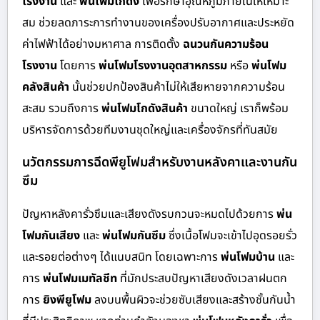
โรงงาน
และ
พ่นโฟมโกดัง
เพื่อรักษาอุณหภูมิภายในให้เหมาะ
สม ช่วยลดภาระการทำงานของเครื่องปรับอากาศและประหยัด
ค่าไฟฟ้าได้อย่างมหาศาล การติดตั้ง
ฉนวนกันความร้อน
โรงงาน
โดยการ
พ่นโฟมโรงงานอุตสาหกรรม
หรือ
พ่นโฟม
คลังสินค้า
นั้นช่วยปกป้องสินค้าไม่ให้เสียหายจากความร้อน
สะสม รวมถึงการ
พ่นโฟมโกดังสินค้า
ขนาดใหญ่ เราก็พร้อม
บริหารจัดการด้วยทีมงานชุดใหญ่และเครื่องจักรที่ทันสมัย
นวัตกรรมการฉีดพียูโฟมสำหรับงานหลังคาและงานกัน
ซึม
ปัญหาหลังคารั่วซึมและเสียงดังรบกวนจะหมดไปด้วยการ
พ่น
โฟมกันเสียง
และ
พ่นโฟมกันซึม
ซึ่งเนื้อโฟมจะเข้าไปอุดรอยรั่ว
และรอยต่อต่างๆ ได้แนบสนิท โดยเฉพาะการ
พ่นโฟมบ้าน
และ
การ
พ่นโฟมเมทัลชีท
ที่มักประสบปัญหาเสียงดังเวลาฝนตก
การ
ยิงพียูโฟม
ลงบนพื้นผิวจะช่วยซับเสียงและสร้างชั้นกันน้ำ