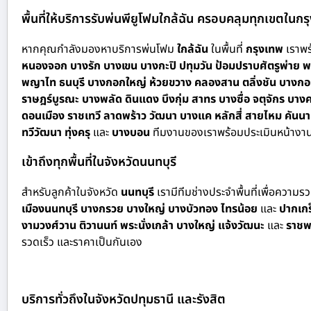
พื้นที่ให้บริการรับพ่นพียูโฟมใกล้ฉัน ครอบคลุมทุกเขตในก
หากคุณกำลังมองหาบริการพ่นโฟม
ใกล้ฉัน
ในพื้นที่
กรุงเทพ
เราพร้
หนองจอก บางรัก บางเขน บางกะปิ ปทุมวัน ป้อมปราบศัตรูพ่าย พร
พญาไท ธนบุรี บางกอกใหญ่ ห้วยขวาง คลองสาน ตลิ่งชัน บางกอ
ราษฎร์บูรณะ บางพลัด ดินแดง บึงกุ่ม สาทร บางซื่อ จตุจักร
ดอนเมือง ราชเทวี ลาดพร้าว วัฒนา บางแค หลักสี่ สายไหม คั
ทวีวัฒนา ทุ่งครุ
และ
บางบอน
ทีมงานของเราพร้อมประเมินหน้างาน
เข้าถึงทุกพื้นที่ในจังหวัดนนทบุรี
สำหรั
บลูกค้าในจังหวัด
นนทบุรี
เรามีทีมช่างประจำพื้นที่เพื่อความ
เมืองนนทบุรี บางกรวย บางใหญ่ บางบัวทอง ไทรน้อย
และ
ปากเกร
งามวงศ์วาน ติวานนท์ พระนั่งเกล้า บางใหญ่ แจ้งวัฒนะ
และ
ราชพ
รวดเร็ว และราคาเป็นกันเอง
บริการทั่วถึงในจังหวัดปทุมธานี และรังสิต