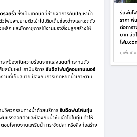
รับพ่นโ
ดรอยรั่ว
ซึ่งเป็นเทคนิคที่ช่วยจัดการกับปัญหาน้ำ
ราคา พ่
ัวโฟมจะขยายตัวเข้าไปเติมเต็มช่องว่างและเซตตัว
ต่อตาราง
างเหล็ก และยืดอายุการใช้งานของสิ่งปลูกสร้างให้
บาท ฉีดโ
โฟม.co
ดูเพิ่มเติม
เกราะป้องกันความร้อนจากแสงแดดที่กระทบตัว
ัยสมัยใหม่ เรามีบริการ
รับฉีดโฟมตู้คอนเทนเนอร์
นักงานที่เย็นสบาย ป้องกันการเกิดหยดน้ำเกาะตาม
งงานวิศวกรรมทางน้ำด้วยบริการ
รับฉีดพ่นโฟมทุ่น
ิ่มแรงลอยตัวและป้องกันน้ำซึมเข้าไปในทุ่น ทำให้
 ตอบโจทย์งานแพริมน้ำ กระชังปลา หรือสิ่งก่อสร้าง