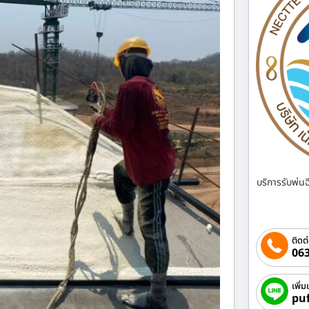
บริการรับพ่น
ติดต
063
เพิ่ม
pu