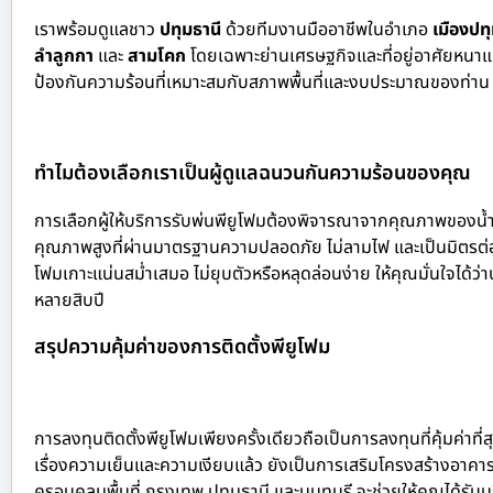
เราพร้อมดูแลชาว
ปทุมธานี
ด้วย
ทีมงานมืออาชีพในอำเภอ
เมืองปท
ลำลูกกา
และ
สามโคก
โดยเฉพาะย่านเศรษฐกิจและที่อยู่อาศัยหนา
ป้องกันความร้อนที่เหมาะสมกับสภาพพื้นที่และงบประมาณของท่าน เพื่อ
ทำไมต้องเลือกเราเป็นผู้ดูแลฉนวนกันความร้อนของคุณ
การเลือกผู้ให้บริการรับพ่นพียูโฟมต้องพิจารณาจากคุณภาพของน้ำ
คุณภาพสูงที่ผ่านมาตรฐานความปลอดภัย ไม่ลามไฟ และเป็นมิตรต่อสิ่
โฟมเกาะแน่นสม่ำเสมอ ไม่ยุบตัวหรือหลุดล่อนง่าย ให้คุณมั่นใจได
หลายสิบปี
สรุปความคุ้มค่าของการติดตั้งพียูโฟม
การลงทุนติดตั้งพียูโฟมเพียงครั้งเดียวถือเป็นการลงทุนที่คุ้มค่
เรื่องความเย็นและความเงียบแล้ว ยังเป็นการเสริมโครงสร้างอาคารให้
ครอบคลุมพื้นที่ กรุงเทพ ปทุมธานี และนนทบุรี จะช่วยให้คุณได้รับ