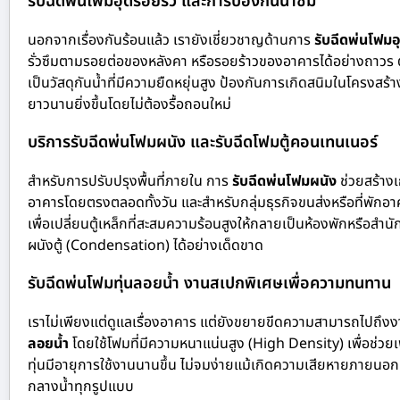
รับฉีดพ่นโฟมอุดรอยรั่ว และการป้องกันน้ำซึม
นอกจากเรื่องกันร้อนแล้ว เรายังเชี่ยวชาญด้านการ
รับฉีดพ่นโฟมอุ
รั่วซึมตามรอยต่อของหลังคา หรือรอยร้าวของอาคารได้อย่างถาวร ต
เป็นวัสดุกันน้ำที่มีความยืดหยุ่นสูง ป้องกันการเกิดสนิมในโครงสร้
ยาวนานยิ่งขึ้นโดยไม่ต้องรื้อถอนใหม่
บริการรับฉีดพ่นโฟมผนัง และรับฉีดโฟมตู้คอนเทนเนอร์
สำหรับการปรับปรุงพื้นที่ภายใน การ
รับฉีดพ่นโฟมผนัง
ช่วยสร้าง
อาคารโดยตรงตลอดทั้งวัน และสำหรับกลุ่มธุรกิจขนส่งหรือที่พักอาศ
เพื่อเปลี่ยนตู้เหล็กที่สะสมความร้อนสูงให้กลายเป็นห้องพักหรือสำ
ผนังตู้ (Condensation) ได้อย่างเด็ดขาด
รับฉีดพ่นโฟมทุ่นลอยน้ำ งานสเปกพิเศษเพื่อความทนทาน
เราไม่เพียงแต่ดูแลเรื่องอาคาร แต่ยังขยายขีดความสามารถไปถึ
ลอยน้ำ
โดยใช้โฟมที่มีความหนาแน่นสูง (High Density) เพื่อช่วยเพ
ทุ่นมีอายุการใช้งานนานขึ้น ไม่จมง่ายแม้เกิดความเสียหายภายนอก
กลางน้ำทุกรูปแบบ