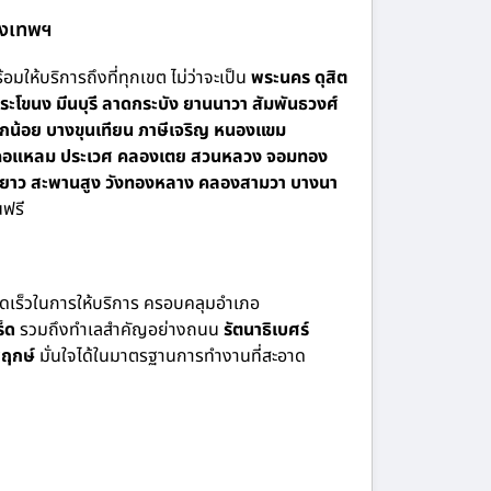
รุงเทพฯ
อมให้บริการถึงที่ทุกเขต ไม่ว่าจะเป็น
พระนคร ดุสิต
ะโขนง มีนบุรี ลาดกระบัง ยานนาวา สัมพันธวงศ์
กน้อย บางขุนเทียน ภาษีเจริญ หนองแขม
 บางคอแหลม ประเวศ คลองเตย สวนหลวง จอมทอง
นนายาว สะพานสูง วังทองหลาง คลองสามวา บางนา
ฟรี
รวดเร็วในการให้บริการ ครอบคลุมอำเภอ
็ด
รวมถึงทำเลสำคัญอย่างถนน
รัตนาธิเบศร์
ฤกษ์
มั่นใจได้ในมาตรฐานการทำงานที่สะอาด