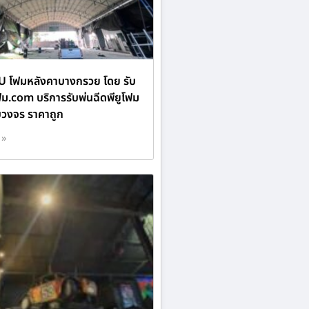
PU โฟมหลังคาบางกรวย โดย รับ
ฟม.com บริการรับพ่นฉีดพียูโฟม
วงจร ราคาถูก
 »