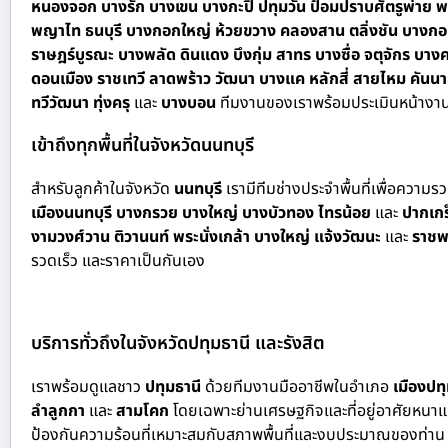
หนองจอก บางรัก บางเขน บางกะปิ ปทุมวัน ป้อมปราบศัตรูพ่าย พร
พญาไท ธนบุรี บางกอกใหญ่ ห้วยขวาง คลองสาน ตลิ่งชัน บางกอ
ราษฎร์บูรณะ บางพลัด ดินแดง บึงกุ่ม สาทร บางซื่อ จตุจักร
ดอนเมือง ราชเทวี ลาดพร้าว วัฒนา บางแค หลักสี่ สายไหม คั
ทวีวัฒนา ทุ่งครุ
และ
บางบอน
ทีมงานของเราพร้อมประเมินหน้างาน
เข้าถึงทุกพื้นที่ในจังหวัดนนทบุรี
สำหรั
บลูกค้าในจังหวัด
นนทบุรี
เรามีทีมช่างประจำพื้นที่เพื่อความ
เมืองนนทบุรี บางกรวย บางใหญ่ บางบัวทอง ไทรน้อย
และ
ปากเกร
งามวงศ์วาน ติวานนท์ พระนั่งเกล้า บางใหญ่ แจ้งวัฒนะ
และ
ราชพ
รวดเร็ว และราคาเป็นกันเอง
บริการทั่วถึงในจังหวัดปทุมธานี และรังสิต
เราพร้อมดูแลชาว
ปทุมธานี
ด้วย
ทีมงานมืออาชีพในอำเภอ
เมืองปท
ลำลูกกา
และ
สามโคก
โดยเฉพาะย่านเศรษฐกิจและที่อยู่อาศัยหนา
ป้องกันความร้อนที่เหมาะสมกับสภาพพื้นที่และงบประมาณของท่าน เพื่อ