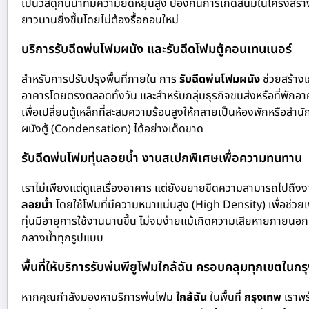
เป็นวัสดุกันน้ำที่มีความยืดหยุ่นสูง ป้องกันการเกิดสนิมในโครงสร้
ยาวนานยิ่งขึ้นโดยไม่ต้องรื้อถอนใหม่
บริการรับฉีดพ่นโฟมผนัง และรับฉีดโฟมตู้คอนเทนเนอร์
สำหรับการปรับปรุงพื้นที่ภายใน การ
รับฉีดพ่นโฟมผนัง
ช่วยสร้าง
อาคารโดยตรงตลอดทั้งวัน และสำหรับกลุ่มธุรกิจขนส่งหรือที่พักอาศ
เพื่อเปลี่ยนตู้เหล็กที่สะสมความร้อนสูงให้กลายเป็นห้องพักหรือสำ
ผนังตู้ (Condensation) ได้อย่างเด็ดขาด
รับฉีดพ่นโฟมทุ่นลอยน้ำ งานสเปกพิเศษเพื่อความทนทาน
เราไม่เพียงแต่ดูแลเรื่องอาคาร แต่ยังขยายขีดความสามารถไปถึ
ลอยน้ำ
โดยใช้โฟมที่มีความหนาแน่นสูง (High Density) เพื่อช่วยเพ
ทุ่นมีอายุการใช้งานนานขึ้น ไม่จมง่ายแม้เกิดความเสียหายภายนอก
กลางน้ำทุกรูปแบบ
พื้นที่ให้บริการรับพ่นพียูโฟมใกล้ฉัน ครอบคลุมทุกเขตในก
หากคุณกำลังมองหาบริการพ่นโฟม
ใกล้ฉัน
ในพื้นที่
กรุงเทพ
เราพร้