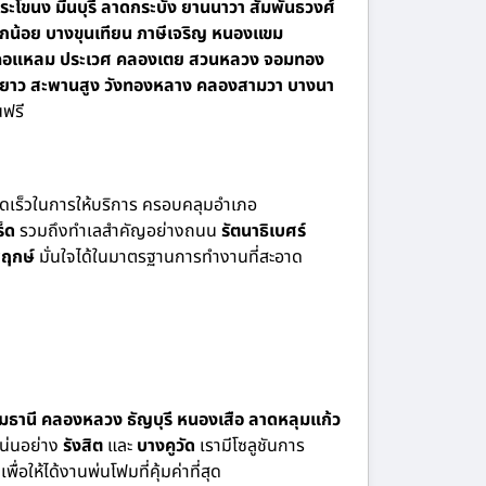
ะโขนง มีนบุรี ลาดกระบัง ยานนาวา สัมพันธวงศ์
กน้อย บางขุนเทียน ภาษีเจริญ หนองแขม
 บางคอแหลม ประเวศ คลองเตย สวนหลวง จอมทอง
นนายาว สะพานสูง วังทองหลาง คลองสามวา บางนา
ฟรี
รวดเร็วในการให้บริการ ครอบคลุมอำเภอ
็ด
รวมถึงทำเลสำคัญอย่างถนน
รัตนาธิเบศร์
ฤกษ์
มั่นใจได้ในมาตรฐานการทำงานที่สะอาด
ุมธานี คลองหลวง ธัญบุรี หนองเสือ ลาดหลุมแก้ว
แน่นอย่าง
รังสิต
และ
บางคูวัด
เรามีโซลูชันการ
ให้ได้งานพ่นโฟมที่คุ้มค่าที่สุด