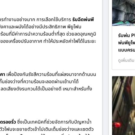
การทำงานอย่างมาก การเลือกใช้บริการ
รับฉีดพ่นพี
ังคาและผนังได้อย่างมีประสิทธิภาพ พียูโฟม
นที่มีค่าการนำความร้อนต่ำที่สุด ช่วยลดอุณหภูมิ
รับพ่น 
องเครื่องปรับอากาศ ทำให้ประหยัดค่าไฟได้ในระยะ
พ่นพียูโ
แบบครบ
ดูเพิ่มเติม
งคา
เพื่อป้องกันรังสีความร้อนที่แผ่ลงมาจากด้านบน
กั้นช่องว่างที่ความร้อนจะลอดผ่านเข้ามาได้
ดเสียงดังรบกวนได้เป็นอย่างดี เหมาะสำหรับทั้ง
ดรอยรั่ว
ซึ่งเป็นเทคนิคที่ช่วยจัดการกับปัญหาน้ำ
ัวโฟมจะขยายตัวเข้าไปเติมเต็มช่องว่างและเซตตัว