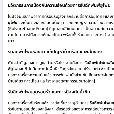
นวัตกรรมการป้องกันความร้อนด้วยการรับฉีดพ่นพียูโฟม
ในปัจจุบันสภาพอากาศที่ร้อนระอุส่งผลกระทบต่อการอยู่อาศัยและ
ยูโฟม
จึงเป็นทางเลือกอันดับต้นๆ ที่ช่วยแก้ปัญหาความร้อนจากหล
(Polyurethane Foam) มีคุณสมบัติเด่นในการเป็นฉนวนกันความร้อ
ภายในอาคารได้อย่างเห็นผลทันตา พร้อมทั้งช่วยลดภาระการทำงานข
ยาว
รับฉีดพ่นโฟมหลังคา แก้ปัญหาบ้านร้อนและเสียงดัง
หัวใจสำคัญของการดูแลบ้านหรือโรงงานคือการ
รับฉีดพ่นโฟมหลั
พียูโฟมจะเข้าไปยึดเกาะกับพื้นผิววัสดุหลังคาแบบไร้รอยต่อ ช่วยปิด
นอกจากเรื่องความเย็นแล้ว การพ่นโฟมยังช่วยซับเสียงเวลาฝนตก ล
บ้านเดี่ยว ทาวน์โฮม และโรงงานอุตสาหกรรมขนาดใหญ่
รับฉีดพ่นโฟมอุดรอยรั่ว และการป้องกันน้ำซึม
นอกจากเรื่องกันร้อนแล้ว เรายังเชี่ยวชาญด้านการ
รับฉีดพ่นโฟมอุ
รั่วซึมตามรอยต่อของหลังคา หรือรอยร้าวของอาคารได้อย่างถาวร ต