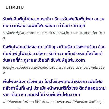
บทความ
รับพ่นฉีดพียูโฟมลาดกระบัง บริการรับพ่นฉีดพียูโฟม ฉนวน
กันความร้อน รับพ่นโฟมหลังคา ทั่วไทย ราคาถูก
รับพ่นฉีดพียูโฟมลาดกระบัง บริการรับพ่นฉีดพียูโฟม ฉนวนกันความร้อน โฟม
กั
ยิงพียูโฟมแม่ฮ่องสอน แก้ปัญหาบ้านร้อน โรงงานร้อน ด้วย
ทีมพ่นพียูโฟมมืออาชีพ การันตีความเย็นประหยัดไฟตั้งแต่
วันแรกที่ทำ ดูรายละเอียดที่ รับพ่นพียูโฟม.com
ยิงพียูโฟมแม่ฮ่องสอน แก้ปัญหาบ้านร้อน โรงงานร้อน ด้วยทีมพ่นพียูโฟมมือ
อ
พ่นโฟมหลังคารั่วพัทยา โปรโมชั่นพิเศษสำหรับการพ่นโฟม
หลังคาพื้นที่ใหญ่ ประเมินหน้างานฟรีทั่วไทย ติดต่อสอบถาม
ราคาต่อตารางเมตรได้ที่ รับพ่นพียูโฟม.com
พ่นโฟมหลังคารั่วพัทยา โปรโมชั่นพิเศษสำหรับการพ่นโฟมหลังคาพื้นที่ใหญ่ ป