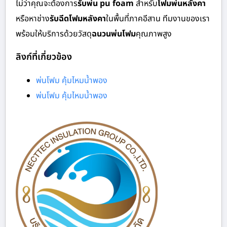
ไม่ว่าคุณจะต้องการ
รับพ่น pu foam
สำหรับ
โฟมพ่นหลังคา
หรือหาช่าง
รับฉีดโฟมหลังคา
ในพื้นที่ภาคอีสาน ทีมงานของเรา
พร้อมให้บริการด้วยวัสดุ
ฉนวนพ่นโฟม
คุณภาพสูง
ลิงก์ที่เกี่ยวข้อง
พ่นโฟม คุ้มไหมน้ำพอง
พ่นโฟม คุ้มไหมน้ำพอง