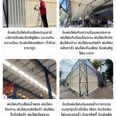
รับพ่นฉีดโฟมกันเสียงปทุมธานี
รับพ่นโฟมกันความร้อนหนองคาย
บริการรับพ่นฉีดพียูโฟม ฉนวนกัน
พ่นโฟมกันร้อนโรงงาน พ่นโฟมโกดัง
ความร้อน รับพ่นโฟมหลังคา ทั่วไทย
พ่นโฟมบ้าน พ่นโฟมเมทัลชีท พ่นโฟม
ราคาถูก
หลังคารั่ว พ่นโฟมกันเสียง รับพ่นพียู
โฟม.com
พ่นโฟมกันเสียงน้ำพอง พ่นโฟม
รับฉีดพ่นโฟมทุ่นลอยน้ำบางกรวย
โรงงาน พ่นโฟมคลังสินค้า พ่นโฟม
จบทุกจุดร้าวรั่วซึม เลือก รับฉีดพ่น
โกดังสินค้า พ่นโฟมโรงงาน
โฟมอุดรอยรั่ว มืออาชีพที่ รับพ่นพียู