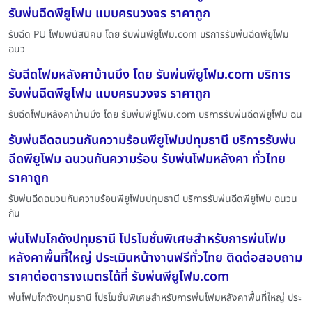
รับพ่นฉีดพียูโฟม แบบครบวงจร ราคาถูก
รับฉีด PU โฟมพนัสนิคม โดย รับพ่นพียูโฟม.com บริการรับพ่นฉีดพียูโฟม
ฉนว
รับฉีดโฟมหลังคาบ้านบึง โดย รับพ่นพียูโฟม.com บริการ
รับพ่นฉีดพียูโฟม แบบครบวงจร ราคาถูก
รับฉีดโฟมหลังคาบ้านบึง โดย รับพ่นพียูโฟม.com บริการรับพ่นฉีดพียูโฟม ฉน
รับพ่นฉีดฉนวนกันความร้อนพียูโฟมปทุมธานี บริการรับพ่น
ฉีดพียูโฟม ฉนวนกันความร้อน รับพ่นโฟมหลังคา ทั่วไทย
ราคาถูก
รับพ่นฉีดฉนวนกันความร้อนพียูโฟมปทุมธานี บริการรับพ่นฉีดพียูโฟม ฉนวน
กัน
พ่นโฟมโกดังปทุมธานี โปรโมชั่นพิเศษสำหรับการพ่นโฟม
หลังคาพื้นที่ใหญ่ ประเมินหน้างานฟรีทั่วไทย ติดต่อสอบถาม
ราคาต่อตารางเมตรได้ที่ รับพ่นพียูโฟม.com
พ่นโฟมโกดังปทุมธานี โปรโมชั่นพิเศษสำหรับการพ่นโฟมหลังคาพื้นที่ใหญ่ ประ