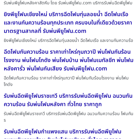
รับพ่นพียูโฟมหลังคาสัตหีบ โดย รับพ่นพียูโฟม.com บริการรับพ่นฉีดพียูโฟม
ยิงพียูโฟมเชียงใหม่ บริการฉีดโฟมทุ่นลอยน้ำ ฉีดโฟมเรือ
และงานกันความร้อนทุกประเภท ครบจบในที่เดียวด้วยราคา
มาตรฐานสากลที่ รับพ่นพียูโฟม.com
ยิงพียูโฟมเชียงใหม่ บริการฉีดโฟมทุ่นลอยน้ำ ฉีดโฟมเรือ และงานกันความร้อ
ฉีดโฟมกันความร้อน ราคาเท่าไหร่กุมภวาปี พ่นโฟมกันร้อน
โรงงาน พ่นโฟมโกดัง พ่นโฟมบ้าน พ่นโฟมเมทัลชีท พ่นโฟม
หลังคารั่ว พ่นโฟมกันเสียง รับพ่นพียูโฟม.com
ฉีดโฟมกันความร้อน ราคาเท่าไหร่กุมภวาปี พ่นโฟมกันร้อนโรงงาน พ่นโฟม
โกดัง
รับพ่นฉีดพียูโฟมราชเทวี บริการรับพ่นฉีดพียูโฟม ฉนวนกัน
ความร้อน รับพ่นโฟมหลังคา ทั่วไทย ราคาถูก
รับพ่นฉีดพียูโฟมราชเทวี บริการรับพ่นฉีดพียูโฟม ฉนวนกันความร้อน โฟมกัน
ร
รับพ่นฉีดพียูโฟมกำแพงแสน บริการรับพ่นฉีดพียูโฟม