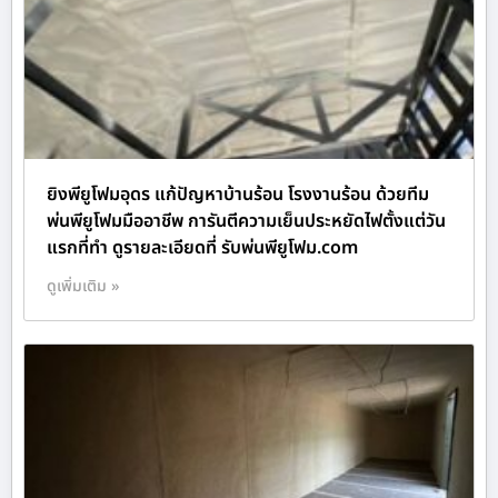
ยิงพียูโฟมอุดร แก้ปัญหาบ้านร้อน โรงงานร้อน ด้วยทีม
พ่นพียูโฟมมืออาชีพ การันตีความเย็นประหยัดไฟตั้งแต่วัน
แรกที่ทำ ดูรายละเอียดที่ รับพ่นพียูโฟม.com
ดูเพิ่มเติม »