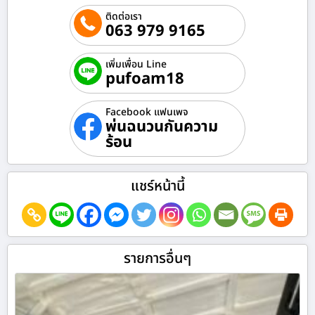
ติดต่อเรา
063 979 9165
เพิ่มเพื่อน Line
pufoam18
Facebook แฟนเพจ
พ่นฉนวนกันความ
ร้อน
แชร์หน้านี้
รายการอื่นๆ