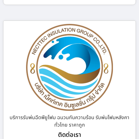
บริการรับพ่นฉีดพียูโฟม ฉนวนกันความร้อน รับพ่นโฟมหลังคา
ทั่วไทย ราคาถูก
ติดต่อเรา