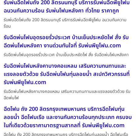
รับพ่นฉีดโฟมถัง 200 ลิตรนนทบุรี บริการรับพ่นฉีดพียูโฟม
ฉนวนกันความร้อน รับพ่นโฟมหลังคา ทั่วไทย ราคาถูก
รับพ่นฉีดโฟมถัง 200 ลิตรนนทบุรี บริการรับพ่นฉีดพียูโฟม ฉนวนกันความ
ร้อน
รับฉีดพ่นโฟมอุดรอยรั่วประเวศ บ้านเย็นประหยัดไฟ สั่ง รับ
ฉีดพ่นโฟมหลังคา งานด่วนทันใจที่ รับพ่นพียูโฟม.com
รับฉีดพ่นโฟมอุดรอยรั่วประเวศ บ้านเย็นประหยัดไฟ สั่ง รับฉีดพ่นโฟมหลังคา
รับฉีดพ่นโฟมหลังคาบางคอแหลม เสริมความทนทานและ
แรงลอยตัวด้วย รับฉีดพ่นโฟมทุ่นลอยน้ำ สเปกวิศวกรรมที่
รับพ่นพียูโฟม.com
รับฉีดพ่นโฟมหลังคาบางคอแหลม เสริมความทนทานและแรงลอยตัวด้วย รับ
ฉีดพ่นโฟ
ฉีดโฟม ถัง 200 ลิตรกรุงเทพมหานคร บริการฉีดโฟมทุ่น
ลอยน้ำ ฉีดโฟมเรือ และงานกันความร้อนทุกประเภท ครบจบ
ในที่เดียวด้วยราคามาตรฐานสากลที่ รับพ่นพียูโฟม.com
ฉีดโฟม ถัง 200 ลิตรกรุงเทพมหานคร บริการฉีดโฟมทุ่นลอยน้ำ ฉีดโฟมเรือ