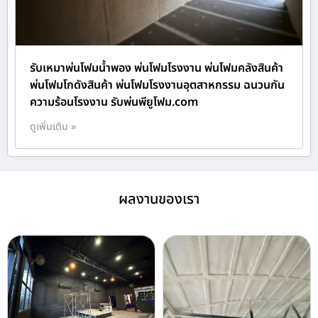
รับเหมาพ่นโฟมน้ำพอง พ่นโฟมโรงงาน พ่นโฟมคลังสินค้า
พ่นโฟมโกดังสินค้า พ่นโฟมโรงงานอุตสาหกรรม ฉนวนกัน
ความร้อนโรงงาน รับพ่นพียูโฟม.com
ดูเพิ่มเติม »
ผลงานของเรา