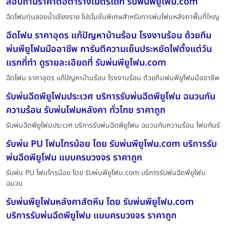
สอบถามราคาต่อตารางเมตรได้ที่ รับพ่นพียูโฟม.com
ฉีดโฟมทุ่นลอยน้ำเชียงราย โปรโมชั่นพิเศษสำหรับการพ่นโฟมหลังคาพื้นที่ใหญ
ฉีดโฟม ราคาอุดร แก้ปัญหาบ้านร้อน โรงงานร้อน ด้วยทีม
พ่นพียูโฟมมืออาชีพ การันตีความเย็นประหยัดไฟตั้งแต่วัน
แรกที่ทำ ดูรายละเอียดที่ รับพ่นพียูโฟม.com
ฉีดโฟม ราคาอุดร แก้ปัญหาบ้านร้อน โรงงานร้อน ด้วยทีมพ่นพียูโฟมมืออาชีพ
รับพ่นฉีดพียูโฟมประเวศ บริการรับพ่นฉีดพียูโฟม ฉนวนกัน
ความร้อน รับพ่นโฟมหลังคา ทั่วไทย ราคาถูก
รับพ่นฉีดพียูโฟมประเวศ บริการรับพ่นฉีดพียูโฟม ฉนวนกันความร้อน โฟมกันรั
รับพ่น PU โฟมไทรน้อย โดย รับพ่นพียูโฟม.com บริการรับ
พ่นฉีดพียูโฟม แบบครบวงจร ราคาถูก
รับพ่น PU โฟมไทรน้อย โดย รับพ่นพียูโฟม.com บริการรับพ่นฉีดพียูโฟม
ฉนวน
รับพ่นพียูโฟมหลังคาสัตหีบ โดย รับพ่นพียูโฟม.com
บริการรับพ่นฉีดพียูโฟม แบบครบวงจร ราคาถูก