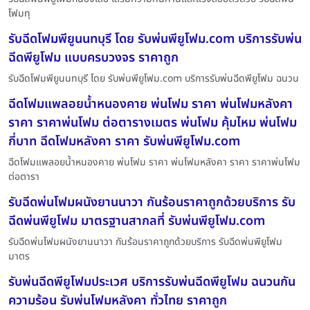
โฟมทุ
รับฉีดโฟมพียูนนทบุรี โดย รับพ่นพียูโฟม.com บริการรับพ่น
ฉีดพียูโฟม แบบครบวงจร ราคาถูก
รับฉีดโฟมพียูนนทบุรี โดย รับพ่นพียูโฟม.com บริการรับพ่นฉีดพียูโฟม ฉนวน
ฉีดโฟมแพลอยน้ำหนองคาย พ่นโฟม ราคา พ่นโฟมหลังคา
ราคา ราคาพ่นโฟม ต่อตารางเมตร พ่นโฟม คุ้มไหม พ่นโฟม
กี่บาท ฉีดโฟมหลังคา ราคา รับพ่นพียูโฟม.com
ฉีดโฟมแพลอยน้ำหนองคาย พ่นโฟม ราคา พ่นโฟมหลังคา ราคา ราคาพ่นโฟม
ต่อตารา
รับฉีดพ่นโฟมผนังยานนาวา กันร้อนราคาถูกด้วยบริการ รับ
ฉีดพ่นพียูโฟม มาตรฐานสากลที่ รับพ่นพียูโฟม.com
รับฉีดพ่นโฟมผนังยานนาวา กันร้อนราคาถูกด้วยบริการ รับฉีดพ่นพียูโฟม
มาตร
รับพ่นฉีดพียูโฟมประเวศ บริการรับพ่นฉีดพียูโฟม ฉนวนกัน
ความร้อน รับพ่นโฟมหลังคา ทั่วไทย ราคาถูก