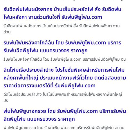
รับฉีดพ่นโฟมผนังสาทร บ้านเย็นประหยัดไฟ สั่ง รับฉีดพ่น
โฟมหลังคา งานด่วนทันใจที่ รับพ่นพียูโฟม.com
รับฉีดพ่นโฟมผนังสาทร บ้านเย็นประหยัดไฟ สั่ง รับฉีดพ่นโฟมหลังคา งาน
ด่วน
รับพ่นโฟมหลังคาใกล้ฉัน โดย รับพ่นพียูโฟม.com บริการ
รับพ่นฉีดพียูโฟม แบบครบวงจร ราคาถูก
รับพ่นโฟมหลังคาใกล้ฉัน โดย รับพ่นพียูโฟม.com บริการรับพ่นฉีดพียูโฟม ฉน
ฉีดโฟมเรือประมงลำปาง โปรโมชั่นพิเศษสำหรับการพ่นโฟม
หลังคาพื้นที่ใหญ่ ประเมินหน้างานฟรีทั่วไทย ติดต่อสอบถาม
ราคาต่อตารางเมตรได้ที่ รับพ่นพียูโฟม.com
ฉีดโฟมเรือประมงลำปาง โปรโมชั่นพิเศษสำหรับการพ่นโฟมหลังคาพื้นที่ใหญ่
ปร
พ่นโฟมพียูบางกรวย โดย รับพ่นพียูโฟม.com บริการรับพ่น
ฉีดพียูโฟม แบบครบวงจร ราคาถูก
พ่นโฟมพียูบางกรวย โดย รับพ่นพียูโฟม.com บริการรับพ่นฉีดพียูโฟม ฉนวน