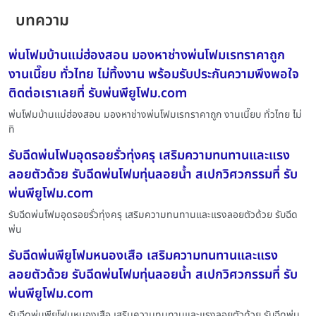
บทความ
พ่นโฟมบ้านแม่ฮ่องสอน มองหาช่างพ่นโฟมเรทราคาถูก
งานเนี๊ยบ ทั่วไทย ไม่ทิ้งงาน พร้อมรับประกันความพึงพอใจ
ติดต่อเราเลยที่ รับพ่นพียูโฟม.com
พ่นโฟมบ้านแม่ฮ่องสอน มองหาช่างพ่นโฟมเรทราคาถูก งานเนี๊ยบ ทั่วไทย ไม่
ทิ
รับฉีดพ่นโฟมอุดรอยรั่วทุ่งครุ เสริมความทนทานและแรง
ลอยตัวด้วย รับฉีดพ่นโฟมทุ่นลอยน้ำ สเปกวิศวกรรมที่ รับ
พ่นพียูโฟม.com
รับฉีดพ่นโฟมอุดรอยรั่วทุ่งครุ เสริมความทนทานและแรงลอยตัวด้วย รับฉีด
พ่น
รับฉีดพ่นพียูโฟมหนองเสือ เสริมความทนทานและแรง
ลอยตัวด้วย รับฉีดพ่นโฟมทุ่นลอยน้ำ สเปกวิศวกรรมที่ รับ
พ่นพียูโฟม.com
รับฉีดพ่นพียูโฟมหนองเสือ เสริมความทนทานและแรงลอยตัวด้วย รับฉีดพ่น