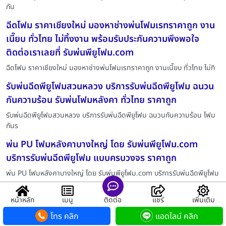
กัน
ฉีดโฟม ราคาเชียงใหม่ มองหาช่างพ่นโฟมเรทราคาถูก งาน
เนี๊ยบ ทั่วไทย ไม่ทิ้งงาน พร้อมรับประกันความพึงพอใจ
ติดต่อเราเลยที่ รับพ่นพียูโฟม.com
ฉีดโฟม ราคาเชียงใหม่ มองหาช่างพ่นโฟมเรทราคาถูก งานเนี๊ยบ ทั่วไทย ไม่ทิ
รับพ่นฉีดพียูโฟมสวนหลวง บริการรับพ่นฉีดพียูโฟม ฉนวน
กันความร้อน รับพ่นโฟมหลังคา ทั่วไทย ราคาถูก
รับพ่นฉีดพียูโฟมสวนหลวง บริการรับพ่นฉีดพียูโฟม ฉนวนกันความร้อน โฟม
กันร
พ่น PU โฟมหลังคาบางใหญ่ โดย รับพ่นพียูโฟม.com
บริการรับพ่นฉีดพียูโฟม แบบครบวงจร ราคาถูก
พ่น PU โฟมหลังคาบางใหญ่ โดย รับพ่นพียูโฟม.com บริการรับพ่นฉีดพียูโฟม
ฉ
หน้าหลัก
เมนู
ติดต่อ
แชร์
เพิ่มเติม
รับพ่นฉีดโฟมหลังคานนทบุรี บริการรับพ่นฉีดพียูโฟม ฉนวน
กันความร้อน รับพ่นโฟมหลังคา ทั่วไทย ราคาถูก
โทร คลิก
แอดไลน์ คลิก