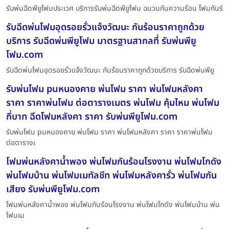
รับพ่นฉีดพียูโฟมประเวศ บริการรับพ่นฉีดพียูโฟม ฉนวนกันความร้อน โฟมกันรั
รับฉีดพ่นโฟมอุดรอยรั่วแจ้งวัฒนะ กันร้อนราคาถูกด้วย
บริการ รับฉีดพ่นพียูโฟม มาตรฐานสากลที่ รับพ่นพียู
โฟม.com
รับฉีดพ่นโฟมอุดรอยรั่วแจ้งวัฒนะ กันร้อนราคาถูกด้วยบริการ รับฉีดพ่นพียู
รับพ่นโฟม puหนองคาย พ่นโฟม ราคา พ่นโฟมหลังคา
ราคา ราคาพ่นโฟม ต่อตารางเมตร พ่นโฟม คุ้มไหม พ่นโฟม
กี่บาท ฉีดโฟมหลังคา ราคา รับพ่นพียูโฟม.com
รับพ่นโฟม puหนองคาย พ่นโฟม ราคา พ่นโฟมหลังคา ราคา ราคาพ่นโฟม
ต่อตารางเ
โฟมพ่นหลังคาน้ำพอง พ่นโฟมกันร้อนโรงงาน พ่นโฟมโกดัง
พ่นโฟมบ้าน พ่นโฟมเมทัลชีท พ่นโฟมหลังคารั่ว พ่นโฟมกัน
เสียง รับพ่นพียูโฟม.com
โฟมพ่นหลังคาน้ำพอง พ่นโฟมกันร้อนโรงงาน พ่นโฟมโกดัง พ่นโฟมบ้าน พ่น
โฟมเม