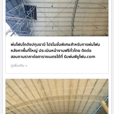
พ่นโฟมโกดังปทุมธานี โปรโมชั่นพิเศษสำหรับการพ่นโฟม
หลังคาพื้นที่ใหญ่ ประเมินหน้างานฟรีทั่วไทย ติดต่อ
สอบถามราคาต่อตารางเมตรได้ที่ รับพ่นพียูโฟม.com
ดูเพิ่มเติม »