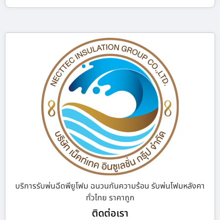
บริการรับพ่นฉีดพียูโฟม ฉนวนกันความร้อน รับพ่นโฟมหลังคา
ทั่วไทย ราคาถูก
ติดต่อเรา