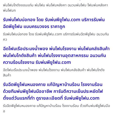
พ่นโฟมโกดังขอนแก่น พ่นโฟม พ่นโฟมหลังคา ฉนวนพ่นโฟม โฟมพ่นหลังคา
พ่นโฟมก
รับพ่นโฟมบ่อทอง โดย รับพ่นพียูโฟม.com บริการรับพ่น
ฉีดพียูโฟม แบบครบวงจร ราคาถูก
รับพ่นโฟมบ่อทอง โดย รับพ่นพียูโฟม.com บริการรับพ่นฉีดพียูโฟม ฉนวนกัน
คว
ฉีดโฟมเรือประมงน้ำพอง พ่นโฟมโรงงาน พ่นโฟมคลังสินค้า
พ่นโฟมโกดังสินค้า พ่นโฟมโรงงานอุตสาหกรรม ฉนวนกัน
ความร้อนโรงงาน รับพ่นพียูโฟม.com
ฉีดโฟมเรือประมงน้ำพอง พ่นโฟมโรงงาน พ่นโฟมคลังสินค้า พ่นโฟมโกดัง
สินค้า
รับฉีดพียูโฟมหนองคาย แก้ปัญหาบ้านร้อน โรงงานร้อน
ด้วยทีมพ่นพียูโฟมมืออาชีพ การันตีความเย็นประหยัดไฟ
ตั้งแต่วันแรกที่ทำ ดูรายละเอียดที่ รับพ่นพียูโฟม.com
รับฉีดพียูโฟมหนองคาย แก้ปัญหาบ้านร้อน โรงงานร้อน ด้วยทีมพ่นพียูโฟมมือ
อ