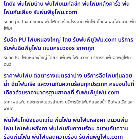
โกดัง พ่นโฟมบ้าน พ่นโฟมเมทัลชีท พ่นโฟมหลังคารั่ว พ่น
โฟมกันเสียง รับพ่นพียูโฟม.com
รับฉีด pu foamชุมแพ พ่นโฟมกันร้อนโรงงาน พ่นโฟมโกดัง พ่นโฟมบ้าน พ่น
โฟมเ
รับฉีด PU โฟมหนองใหญ่ โดย รับพ่นพียูโฟม.com บริการ
รับพ่นฉีดพียูโฟม แบบครบวงจร ราคาถูก
รับฉีด PU โฟมหนองใหญ่ โดย รับพ่นพียูโฟม.com บริการรับพ่นฉีดพียูโฟม
ฉนว
ราคาพ่นโฟม ต่อตารางเมตรลำปาง บริการฉีดโฟมทุ่นลอย
น้ำ ฉีดโฟมเรือ และงานกันความร้อนทุกประเภท ครบจบในที่
เดียวด้วยราคามาตรฐานสากลที่ รับพ่นพียูโฟม.com
ราคาพ่นโฟม ต่อตารางเมตรลำปาง บริการฉีดโฟมทุ่นลอยน้ำ ฉีดโฟมเรือ และ
งานก
พ่นโฟมโกดังขอนแก่น พ่นโฟม พ่นโฟมหลังคา ฉนวนพ่น
โฟม โฟมพ่นหลังคา พ่นโฟมกันความร้อน ฉนวนกันความ
ร้อนพ่นโฟม พ่นโฟมลดความร้อน รับพ่นพียูโฟม.com