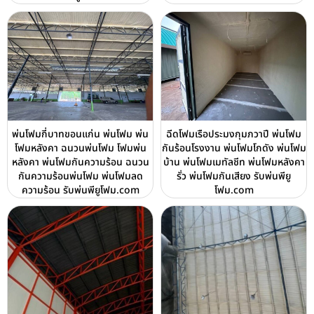
พ่นโฟมกี่บาทขอนแก่น พ่นโฟม พ่น
ฉีดโฟมเรือประมงกุมภวาปี พ่นโฟม
โฟมหลังคา ฉนวนพ่นโฟม โฟมพ่น
กันร้อนโรงงาน พ่นโฟมโกดัง พ่นโฟม
หลังคา พ่นโฟมกันความร้อน ฉนวน
บ้าน พ่นโฟมเมทัลชีท พ่นโฟมหลังคา
กันความร้อนพ่นโฟม พ่นโฟมลด
รั่ว พ่นโฟมกันเสียง รับพ่นพียู
ความร้อน รับพ่นพียูโฟม.com
โฟม.com