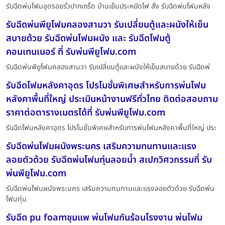
รับฉีดพ่นโฟมอุดรอยรั่วปากเกร็ด บ้านเย็นประหยัดไฟ สั่ง รับฉีดพ่นโฟมหลัง
รับฉีดพ่นพียูโฟมคลองสามวา รับเปลี่ยนตู้และผนังให้เย็น
สบายด้วย รับฉีดพ่นโฟมผนัง และ รับฉีดโฟมตู้
คอนเทนเนอร์ ที่ รับพ่นพียูโฟม.com
รับฉีดพ่นพียูโฟมคลองสามวา รับเปลี่ยนตู้และผนังให้เย็นสบายด้วย รับฉีดพ่
รับฉีดโฟมหลังคาอุดร โปรโมชั่นพิเศษสำหรับการพ่นโฟม
หลังคาพื้นที่ใหญ่ ประเมินหน้างานฟรีทั่วไทย ติดต่อสอบถาม
ราคาต่อตารางเมตรได้ที่ รับพ่นพียูโฟม.com
รับฉีดโฟมหลังคาอุดร โปรโมชั่นพิเศษสำหรับการพ่นโฟมหลังคาพื้นที่ใหญ่ ประ
รับฉีดพ่นโฟมผนังพระนคร เสริมความทนทานและแรง
ลอยตัวด้วย รับฉีดพ่นโฟมทุ่นลอยน้ำ สเปกวิศวกรรมที่ รับ
พ่นพียูโฟม.com
รับฉีดพ่นโฟมผนังพระนคร เสริมความทนทานและแรงลอยตัวด้วย รับฉีดพ่น
โฟมทุ่น
รับฉีด pu foamชุมแพ พ่นโฟมกันร้อนโรงงาน พ่นโฟม