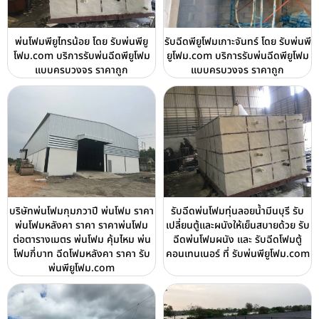
พ่นโฟมพียูไทรน้อย โดย รับพ่นพียู
รับฉีดพียูโฟมเกาะจันทร์ โดย รับพ่นพี
โฟม.com บริการรับพ่นฉีดพียูโฟม
ยูโฟม.com บริการรับพ่นฉีดพียูโฟม
แบบครบวงจร ราคาถูก
แบบครบวงจร ราคาถูก
บริษัทพ่นโฟมกุมภวาปี พ่นโฟม ราคา
รับฉีดพ่นโฟมทุ่นลอยน้ำมีนบุรี รับ
พ่นโฟมหลังคา ราคา ราคาพ่นโฟม
เปลี่ยนตู้และผนังให้เย็นสบายด้วย รับ
ต่อตารางเมตร พ่นโฟม คุ้มไหม พ่น
ฉีดพ่นโฟมผนัง และ รับฉีดโฟมตู้
โฟมกี่บาท ฉีดโฟมหลังคา ราคา รับ
คอนเทนเนอร์ ที่ รับพ่นพียูโฟม.com
พ่นพียูโฟม.com