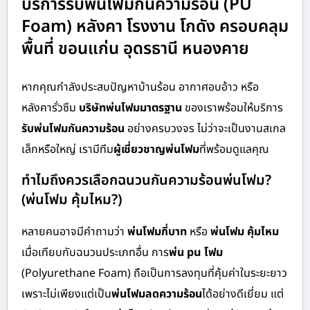
บริการรับพ่นโฟมกันความร้อน (PU
Foam) หลังคา โรงงาน โกดัง ครอบคลุม
พื้นที่ ขอนแก่น อุดรธานี หนองคาย
หากคุณกำลังประสบปัญหาบ้านร้อน อากาศอบอ้าว หรือ
หลังคารั่วซึม
บริษัทพ่นโฟมมาตรฐาน
ของเราพร้อมให้บริการ
รับพ่นโฟมกันความร้อน
อย่างครบวงจร ไม่ว่าจะเป็นงานสเกล
เล็กหรือใหญ่ เรามีทีม
ผู้เชี่ยวชาญพ่นโฟม
ที่พร้อมดูแลคุณ
ทำไมถึงควรเลือกฉนวนกันความร้อนพ่นโฟม?
(พ่นโฟม คุ้มไหม?)
หลายคนอาจมีคำถามว่า
พ่นโฟมกี่บาท
หรือ
พ่นโฟม คุ้มไหม
เมื่อเทียบกับฉนวนประเภทอื่น การ
พ่น pu โฟม
(Polyurethane Foam) ถือเป็นการลงทุนที่คุ้มค่าในระยะยาว
เพราะไม่เพียงแต่เป็น
พ่นโฟมลดความร้อน
ได้อย่างดีเยี่ยม แต่