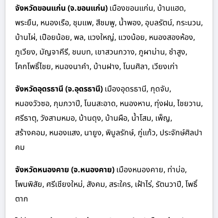
จังหวัดขอนแก่น (จ.ขอนแก่น)
เมืองขอนแก่น, บ้านแฮด,
พระยืน, หนองเรือ, ชุมแพ, สีชมพู, น้ำพอง, อุบลรัตน์, กระนวน,
บ้านไผ่, เปือยน้อย, พล, แวงใหญ่, แวงน้อย, หนองสองห้อง,
ภูเวียง, มัญจาคีรี, ชนบท, เขาสวนกวาง, ภูผาม่าน, ซำสูง,
โคกโพธิ์ไชย, หนองนาคำ, บ้านฝาง, โนนศิลา, เวียงเก่า
จังหวัดอุดรธานี (จ.อุดรธานี)
เมืองอุดรธานี, กุดจับ,
หนองวัวซอ, กุมภวาปี, โนนสะอาด, หนองหาน, ทุ่งฝน, ไชยวาน,
ศรีธาตุ, วังสามหมอ, บ้านดุง, บ้านผือ, น้ำโสม, เพ็ญ,
สร้างคอม, หนองแสง, นายูง, พิบูลรักษ์, กู่แก้ว, ประจักษ์ศิลปา
คม
จังหวัดหนองคาย (จ.หนองคาย)
เมืองหนองคาย, ท่าบ่อ,
โพนพิสัย, ศรีเชียงใหม่, สังคม, สระใคร, เฝ้าไร่, รัตนวาปี, โพธิ์
ตาก