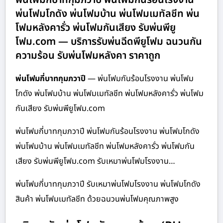
พ่นโฟมโกดัง พ่นโฟมบ้าน พ่นโฟมเมทัลชีท พ่น
โฟมหลังคารั่ว พ่นโฟมกันเสียง รับพ่นพียู
โฟม.com — บริการรับพ่นฉีดพียูโฟม ฉนวนกัน
ความร้อน รับพ่นโฟมหลังคา ราคาถูก
พ่นโฟมกี่บาทกุมภวาปี
— พ่นโฟมกันร้อนโรงงาน พ่นโฟม
โกดัง พ่นโฟมบ้าน พ่นโฟมเมทัลชีท พ่นโฟมหลังคารั่ว พ่นโฟม
กันเสียง รับพ่นพียูโฟม.com
พ่นโฟมกี่บาทกุมภวาปี พ่นโฟมกันร้อนโรงงาน พ่นโฟมโกดัง
พ่นโฟมบ้าน พ่นโฟมเมทัลชีท พ่นโฟมหลังคารั่ว พ่นโฟมกัน
เสียง รับพ่นพียูโฟม.com รับเหมาพ่นโฟมโรงงาน…
พ่นโฟมกี่บาทกุมภวาปี รับเหมาพ่นโฟมโรงงาน พ่นโฟมโกดัง
สินค้า พ่นโฟมเมทัลชีท ด้วยฉนวนพ่นโฟมคุณภาพสูง