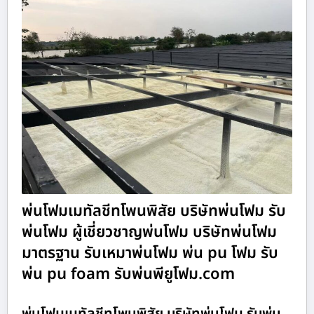
พ่นโฟมเมทัลชีทโพนพิสัย บริษัทพ่นโฟม รับ
พ่นโฟม ผู้เชี่ยวชาญพ่นโฟม บริษัทพ่นโฟม
มาตรฐาน รับเหมาพ่นโฟม พ่น pu โฟม รับ
พ่น pu foam รับพ่นพียูโฟม.com
พ่นโฟมเมทัลชีทโพนพิสัย บริษัทพ่นโฟม รับพ่น