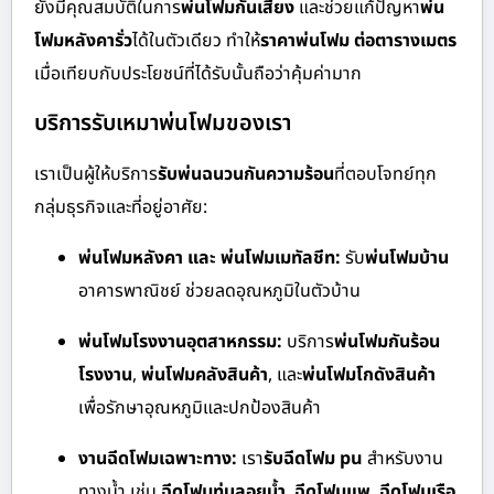
ยังมีคุณสมบัติในการ
พ่นโฟมกันเสียง
และช่วยแก้ปัญหา
พ่น
โฟมหลังคารั่ว
ได้ในตัวเดียว ทำให้
ราคาพ่นโฟม ต่อตารางเมตร
เมื่อเทียบกับประโยชน์ที่ได้รับนั้นถือว่าคุ้มค่ามาก
บริการรับเหมาพ่นโฟมของเรา
เราเป็นผู้ให้บริการ
รับพ่นฉนวนกันความร้อน
ที่ตอบโจทย์ทุก
กลุ่มธุรกิจและที่อยู่อาศัย:
พ่นโฟมหลังคา และ พ่นโฟมเมทัลชีท:
รับ
พ่นโฟมบ้าน
อาคารพาณิชย์ ช่วยลดอุณหภูมิในตัวบ้าน
พ่นโฟมโรงงานอุตสาหกรรม:
บริการ
พ่นโฟมกันร้อน
โรงงาน
,
พ่นโฟมคลังสินค้า
, และ
พ่นโฟมโกดังสินค้า
เพื่อรักษาอุณหภูมิและปกป้องสินค้า
งานฉีดโฟมเฉพาะทาง:
เรา
รับฉีดโฟม pu
สำหรับงาน
ทางน้ำ เช่น
ฉีดโฟมทุ่นลอยน้ำ
,
ฉีดโฟมแพ
,
ฉีดโฟมเรือ