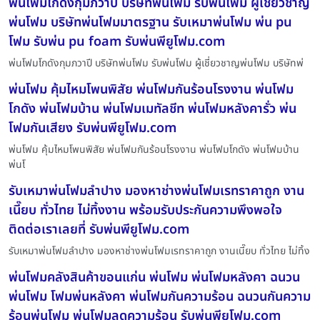
พ่นโฟมโกดังกุมภวาปี บริษัทพ่นโฟม รับพ่นโฟม ผู้เชี่ยวชาญ
พ่นโฟม บริษัทพ่นโฟมมาตรฐาน รับเหมาพ่นโฟม พ่น pu
โฟม รับพ่น pu foam รับพ่นพียูโฟม.com
พ่นโฟมโกดังกุมภวาปี บริษัทพ่นโฟม รับพ่นโฟม ผู้เชี่ยวชาญพ่นโฟม บริษัทพ่
พ่นโฟม คุ้มไหมโพนพิสัย พ่นโฟมกันร้อนโรงงาน พ่นโฟม
โกดัง พ่นโฟมบ้าน พ่นโฟมเมทัลชีท พ่นโฟมหลังคารั่ว พ่น
โฟมกันเสียง รับพ่นพียูโฟม.com
พ่นโฟม คุ้มไหมโพนพิสัย พ่นโฟมกันร้อนโรงงาน พ่นโฟมโกดัง พ่นโฟมบ้าน
พ่นโ
รับเหมาพ่นโฟมลำปาง มองหาช่างพ่นโฟมเรทราคาถูก งาน
เนี๊ยบ ทั่วไทย ไม่ทิ้งงาน พร้อมรับประกันความพึงพอใจ
ติดต่อเราเลยที่ รับพ่นพียูโฟม.com
รับเหมาพ่นโฟมลำปาง มองหาช่างพ่นโฟมเรทราคาถูก งานเนี๊ยบ ทั่วไทย ไม่ทิ้ง
พ่นโฟมคลังสินค้าขอนแก่น พ่นโฟม พ่นโฟมหลังคา ฉนวน
พ่นโฟม โฟมพ่นหลังคา พ่นโฟมกันความร้อน ฉนวนกันความ
ร้อนพ่นโฟม พ่นโฟมลดความร้อน รับพ่นพียูโฟม.com