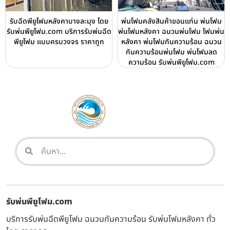
รับฉีดพียูโฟมหลังคาบางละมุง โดย
พ่นโฟมคลังสินค้าขอนแก่น พ่นโฟม
รับพ่นพียูโฟม.com บริการรับพ่นฉีด
พ่นโฟมหลังคา ฉนวนพ่นโฟม โฟมพ่น
พียูโฟม แบบครบวงจร ราคาถูก
หลังคา พ่นโฟมกันความร้อน ฉนวน
กันความร้อนพ่นโฟม พ่นโฟมลด
ความร้อน รับพ่นพียูโฟม.com
รับพ่นพียูโฟม.com
บริการรับพ่นฉีดพียูโฟม ฉนวนกันความร้อน รับพ่นโฟมหลังคา ทั่ว