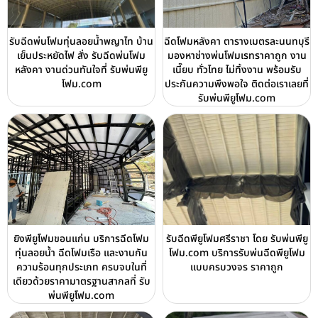
รับฉีดพ่นโฟมทุ่นลอยน้ำพญาไท บ้าน
ฉีดโฟมหลังคา ตารางเมตรละนนทบุรี
เย็นประหยัดไฟ สั่ง รับฉีดพ่นโฟม
มองหาช่างพ่นโฟมเรทราคาถูก งาน
หลังคา งานด่วนทันใจที่ รับพ่นพียู
เนี๊ยบ ทั่วไทย ไม่ทิ้งงาน พร้อมรับ
โฟม.com
ประกันความพึงพอใจ ติดต่อเราเลยที่
รับพ่นพียูโฟม.com
ยิงพียูโฟมขอนแก่น บริการฉีดโฟม
รับฉีดพียูโฟมศรีราชา โดย รับพ่นพียู
ทุ่นลอยน้ำ ฉีดโฟมเรือ และงานกัน
โฟม.com บริการรับพ่นฉีดพียูโฟม
ความร้อนทุกประเภท ครบจบในที่
แบบครบวงจร ราคาถูก
เดียวด้วยราคามาตรฐานสากลที่ รับ
พ่นพียูโฟม.com