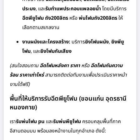
ประมง
, และ
รับทำแพประกอบแพลอยน้ำ
โดยมีบริการ
ฉีดพียูโฟม ถัง200ลิตร
หรือ
พ่นโฟมถัง200ลิตร
ให้
เลือกตามสเกลงาน
งานผนังและโครงสร้าง:
บริการ
ยิงโฟมผนัง
,
ยิงพียู
โฟม
, และ
ยิงโฟมกันเสียง
(สนใจสอบถาม
ฉีดโฟมหลังคา ราคา
หรือ
ฉีดโฟมกันความ
ร้อน ราคาเท่าไหร่
สามารถติดต่อทีมงานเพื่อประเมินราคาหน้า
งานได้ฟรี)
พื้นที่ให้บริการรับฉีดพียูโฟม (ขอนแก่น อุดรธานี
หนองคาย)
เรา
รับพ่นโฟม pu
และ
รับพ่นพียูโฟม
ครอบคลุมพื้นที่ภาค
อีสานตอนบน พร้อมลงหน้างานในทุกอำเภอ ดังนี้: