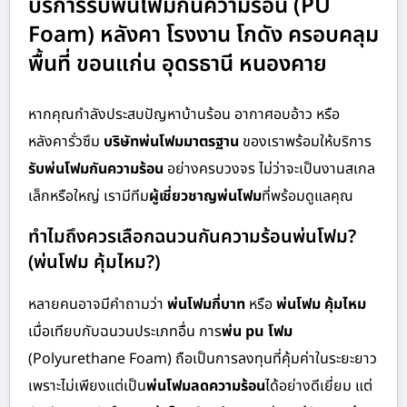
บริการรับพ่นโฟมกันความร้อน (PU
Foam) หลังคา โรงงาน โกดัง ครอบคลุม
พื้นที่ ขอนแก่น อุดรธานี หนองคาย
หากคุณกำลังประสบปัญหาบ้านร้อน อากาศอบอ้าว หรือ
หลังคารั่วซึม
บริษัทพ่นโฟมมาตรฐาน
ของเราพร้อมให้บริการ
รับพ่นโฟมกันความร้อน
อย่างครบวงจร ไม่ว่าจะเป็นงานสเกล
เล็กหรือใหญ่ เรามีทีม
ผู้เชี่ยวชาญพ่นโฟม
ที่พร้อมดูแลคุณ
ทำไมถึงควรเลือกฉนวนกันความร้อนพ่นโฟม?
(พ่นโฟม คุ้มไหม?)
หลายคนอาจมีคำถามว่า
พ่นโฟมกี่บาท
หรือ
พ่นโฟม คุ้มไหม
เมื่อเทียบกับฉนวนประเภทอื่น การ
พ่น pu โฟม
(Polyurethane Foam) ถือเป็นการลงทุนที่คุ้มค่าในระยะยาว
เพราะไม่เพียงแต่เป็น
พ่นโฟมลดความร้อน
ได้อย่างดีเยี่ยม แต่