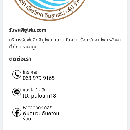
รับพ่นพียูโฟม.com
บริการรับพ่นฉีดพียูโฟม ฉนวนกันความร้อน รับพ่นโฟมหลังคา
ทั่วไทย ราคาถูก
ติดต่อเรา
โทร คลิก
063 979 9165
แอดไลน์ คลิก
ID: pufoam18
Facebook คลิก
พ่นฉนวนกันความ
ร้อน