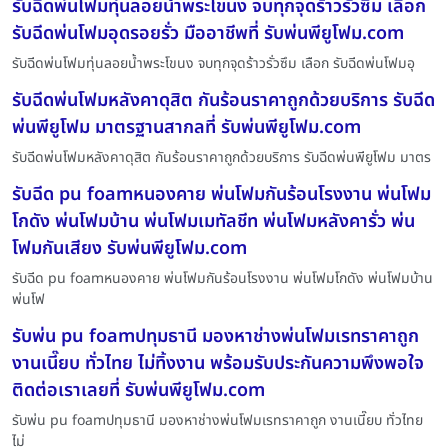
รับฉีดพ่นโฟมทุ่นลอยน้ำพระโขนง จบทุกจุดร้าวรั่วซึม เลือก
รับฉีดพ่นโฟมอุดรอยรั่ว มืออาชีพที่ รับพ่นพียูโฟม.com
รับฉีดพ่นโฟมทุ่นลอยน้ำพระโขนง จบทุกจุดร้าวรั่วซึม เลือก รับฉีดพ่นโฟมอุ
รับฉีดพ่นโฟมหลังคาดุสิต กันร้อนราคาถูกด้วยบริการ รับฉีด
พ่นพียูโฟม มาตรฐานสากลที่ รับพ่นพียูโฟม.com
รับฉีดพ่นโฟมหลังคาดุสิต กันร้อนราคาถูกด้วยบริการ รับฉีดพ่นพียูโฟม มาตร
รับฉีด pu foamหนองคาย พ่นโฟมกันร้อนโรงงาน พ่นโฟม
โกดัง พ่นโฟมบ้าน พ่นโฟมเมทัลชีท พ่นโฟมหลังคารั่ว พ่น
โฟมกันเสียง รับพ่นพียูโฟม.com
รับฉีด pu foamหนองคาย พ่นโฟมกันร้อนโรงงาน พ่นโฟมโกดัง พ่นโฟมบ้าน
พ่นโฟ
รับพ่น pu foamปทุมธานี มองหาช่างพ่นโฟมเรทราคาถูก
งานเนี๊ยบ ทั่วไทย ไม่ทิ้งงาน พร้อมรับประกันความพึงพอใจ
ติดต่อเราเลยที่ รับพ่นพียูโฟม.com
รับพ่น pu foamปทุมธานี มองหาช่างพ่นโฟมเรทราคาถูก งานเนี๊ยบ ทั่วไทย
ไม่