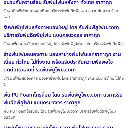
ฉนวนกันความร้อน รับพ่นโฟมหลังคา ทั่วไทย ราคาถูก
รับพ่นฉีดพียูโฟมบางขุนเทียน บริการรับพ่นฉีดพียูโฟม ฉนวนกันความร้อน
โฟม
รับพ่นพียูโฟมหลังคาหนองใหญ่ โดย รับพ่นพียูโฟม.com
บริการรับพ่นฉีดพียูโฟม แบบครบวงจร ราคาถูก
รับพ่นพียูโฟมหลังคาหนองใหญ่ โดย รับพ่นพียูโฟม.com บริการรับพ่นฉีดพียูโ
ช่างพ่นโฟมหนองคาย มองหาช่างพ่นโฟมเรทราคาถูก งาน
เนี๊ยบ ทั่วไทย ไม่ทิ้งงาน พร้อมรับประกันความพึงพอใจ
ติดต่อเราเลยที่ รับพ่นพียูโฟม.com
ช่างพ่นโฟมหนองคาย มองหาช่างพ่นโฟมเรทราคาถูก งานเนี๊ยบ ทั่วไทย ไม่ทิ้ง
ง
พ่น PU Foamไทรน้อย โดย รับพ่นพียูโฟม.com บริการรับ
พ่นฉีดพียูโฟม แบบครบวงจร ราคาถูก
พ่น PU Foamไทรน้อย โดย รับพ่นพียูโฟม.com บริการรับพ่นฉีดพียูโฟม
ฉนวนกั
รับพ่นโฟมอุดรธานี พ่นโฟม ราคา พ่นโฟมหลังคา ราคา