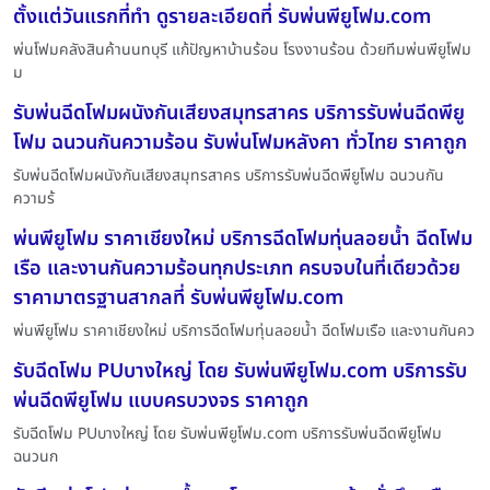
ตั้งแต่วันแรกที่ทำ ดูรายละเอียดที่ รับพ่นพียูโฟม.com
พ่นโฟมคลังสินค้านนทบุรี แก้ปัญหาบ้านร้อน โรงงานร้อน ด้วยทีมพ่นพียูโฟม
ม
รับพ่นฉีดโฟมผนังกันเสียงสมุทรสาคร บริการรับพ่นฉีดพียู
โฟม ฉนวนกันความร้อน รับพ่นโฟมหลังคา ทั่วไทย ราคาถูก
รับพ่นฉีดโฟมผนังกันเสียงสมุทรสาคร บริการรับพ่นฉีดพียูโฟม ฉนวนกัน
ความร้
พ่นพียูโฟม ราคาเชียงใหม่ บริการฉีดโฟมทุ่นลอยน้ำ ฉีดโฟม
เรือ และงานกันความร้อนทุกประเภท ครบจบในที่เดียวด้วย
ราคามาตรฐานสากลที่ รับพ่นพียูโฟม.com
พ่นพียูโฟม ราคาเชียงใหม่ บริการฉีดโฟมทุ่นลอยน้ำ ฉีดโฟมเรือ และงานกันคว
รับฉีดโฟม PUบางใหญ่ โดย รับพ่นพียูโฟม.com บริการรับ
พ่นฉีดพียูโฟม แบบครบวงจร ราคาถูก
รับฉีดโฟม PUบางใหญ่ โดย รับพ่นพียูโฟม.com บริการรับพ่นฉีดพียูโฟม
ฉนวนก