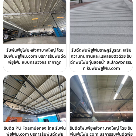
รับพ่นพียูโฟมหลังคาบางใหญ่ โดย
รับฉีดพ่นพียูโฟมราษฎร์บูรณะ เสริม
รับพ่นพียูโฟม.com บริการรับพ่นฉีด
ความทนทานและแรงลอยตัวด้วย รับ
พียูโฟม แบบครบวงจร ราคาถูก
ฉีดพ่นโฟมทุ่นลอยน้ำ สเปกวิศวกรรม
ที่ รับพ่นพียูโฟม.com
รับฉีด PU Foamบ่อทอง โดย รับพ่น
รับฉีดโฟมพียูหลังคาบางใหญ่ โดย รับ
พียูโฟม.com บริการรับพ่นฉีดพียู
พ่นพียูโฟม.com บริการรับพ่นฉีดพียู