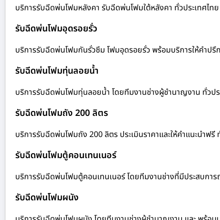
บริการรับฉีดพ่นโฟมหลังคา รับฉีดพ่นโฟมใต้หลังคา ทั่วประเทศไทย
รับฉีดพ่นโฟมอุดรอยรั่ว
บริการรับฉีดพ่นโฟมกันรั่วซึม โฟมอุดรอยรั่ว พร้อมบริการให้คำปรึ
รับฉีดพ่นโฟมทุ่นลอยน้ำ
บริการรับฉีดพ่นโฟมทุ่นลอยน้ำ โดยทีมงานช่างผู้ชำนาญงาน ทั่วป
รับฉีดพ่นโฟมถัง 200 ลิตร
บริการรับฉีดพ่นโฟมถัง 200 ลิตร ประเมินราคาและให้คำแนะนำฟรี ท
รับฉีดพ่นโฟมตู้คอนเทนเนอร์
บริการรับฉีดพ่นโฟมตู้คอนเทนเนอร์ โดยทีมงานช่างที่มีประสบการณ
รับฉีดพ่นโฟมผนัง
บริการรับฉีดพ่นโฟมผนัง โดยทีมงานช่างผู้ชำนาญงาน และ พร้อมบร