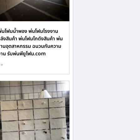
พ่นโฟมน้ำพอง พ่นโฟมโรงงาน
ังสินค้า พ่นโฟมโกดังสินค้า พ่น
งานอุตสาหกรรม ฉนวนกันความ
งาน รับพ่นพียูโฟม.com
 »