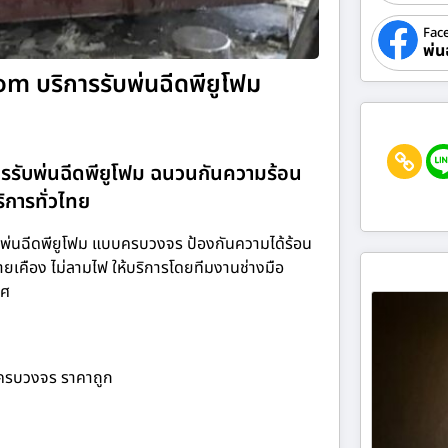
Fac
พ่น
m บริการรับพ่นฉีดพียูโฟม
รรับพ่นฉีดพียูโฟม ฉนวนกันความร้อน
การทั่วไทย
บพ่นฉีดพียูโฟม แบบครบวงจร ป้องกันความได้ร้อน
ายเคือง ไม่ลามไฟ ให้บริการโดยทีมงานช่างมือ
ทศ
บครบวงจร ราคาถูก