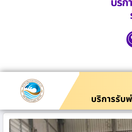
บริการรับพ