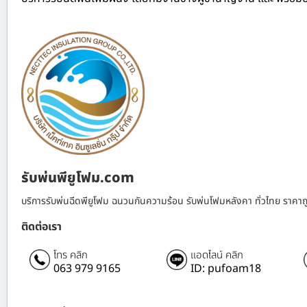
รับพ่นพียูโฟม.com
บริการรับพ่นฉีดพียูโฟม ฉนวนกันความร้อน รับพ่นโฟมหลังคา ทั่วไทย ราคาถ
ติดต่อเรา
โทร คลิก
แอดไลน์ คลิก
063 979 9165
ID: pufoam18