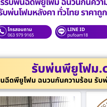
โทรสอบถาม
LINE ID
063 979 9165
pufoam18
รับพ่นพียูโฟม
่นฉีดพียูโฟม ฉนวนกันความร้อน รับพ