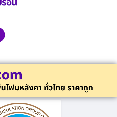
.com
่นโฟมหลังคา ทั่วไทย ราคาถูก