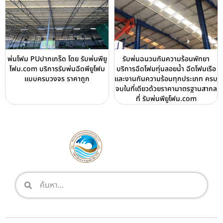
พ่นโฟม PUปากเกร็ด โดย รับพ่นพียู
รับพ่นฉนวนกันความร้อนพัทยา
โฟม.com บริการรับพ่นฉีดพียูโฟม
บริการฉีดโฟมทุ่นลอยน้ำ ฉีดโฟมเรือ
แบบครบวงจร ราคาถูก
และงานกันความร้อนทุกประเภท ครบ
จบในที่เดียวด้วยราคามาตรฐานสากล
ที่ รับพ่นพียูโฟม.com