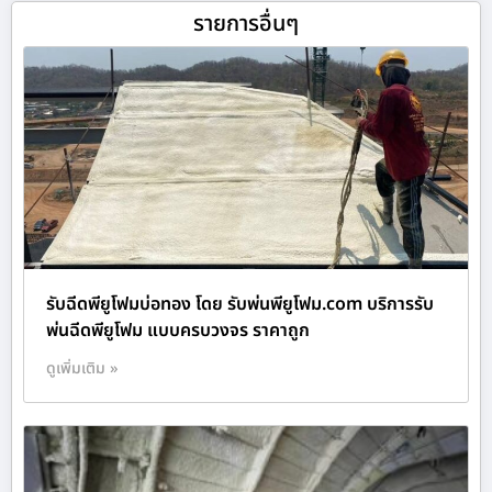
รายการอื่นๆ
รับฉีดพียูโฟมบ่อทอง โดย รับพ่นพียูโฟม.com บริการรับ
พ่นฉีดพียูโฟม แบบครบวงจร ราคาถูก
ดูเพิ่มเติม »