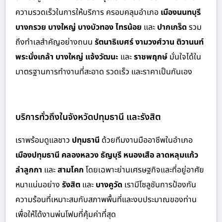
ความรวดเร็วในการให้บริการ ครอบคลุมอำเภอ
เมืองนนทบุรี
บางกรวย บางใหญ่ บางบัวทอง ไทรน้อย
และ
ปากเกร็ด
รวม
ถึงทำเลสำคัญอย่างถนน
รัตนาธิเบศร์ งามวงศ์วาน ติวานนท์
พระนั่งเกล้า บางใหญ่ แจ้งวัฒนะ
และ
ราชพฤกษ์
มั่นใจได้ใน
มาตรฐานการทำงานที่สะอาด รวดเร็ว และราคาเป็นกันเอง
บริการทั่วถึงในจังหวัดปทุมธานี และรังสิต
เราพร้อมดูแลชาว
ปทุมธานี
ด้วย
ทีมงานมืออาชีพในอำเภอ
เมืองปทุมธานี คลองหลวง ธัญบุรี หนองเสือ ลาดหลุมแก้ว
ลำลูกกา
และ
สามโคก
โดยเฉพาะย่านเศรษฐกิจและที่อยู่อาศัย
หนาแน่นอย่าง
รังสิต
และ
บางคูวัด
เรามีโซลูชันการป้องกัน
ความร้อนที่เหมาะสมกับสภาพพื้นที่และงบประมาณของท่าน
เพื่อให้ได้งานพ่นโฟมที่คุ้มค่าที่สุด