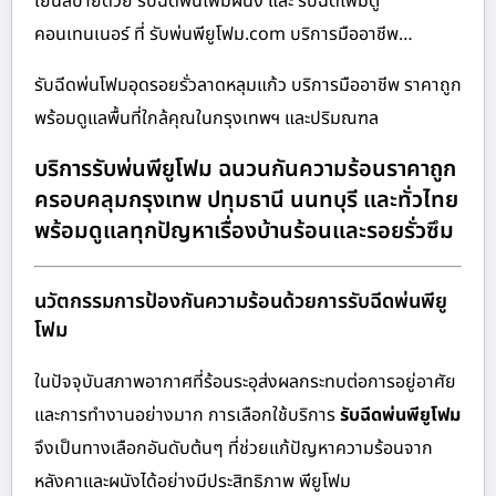
เย็นสบายด้วย รับฉีดพ่นโฟมผนัง และ รับฉีดโฟมตู้
คอนเทนเนอร์ ที่ รับพ่นพียูโฟม.com บริการมืออาชีพ…
รับฉีดพ่นโฟมอุดรอยรั่วลาดหลุมแก้ว บริการมืออาชีพ ราคาถูก
พร้อมดูแลพื้นที่ใกล้คุณในกรุงเทพฯ และปริมณฑล
บริการรับพ่นพียูโฟม ฉนวนกันความร้อนราคาถูก
ครอบคลุมกรุงเทพ ปทุมธานี นนทบุรี และทั่วไทย
พร้อมดูแลทุกปัญหาเรื่องบ้านร้อนและรอยรั่วซึม
นวัตกรรมการป้องกันความร้อนด้วยการรับฉีดพ่นพียู
โฟม
ในปัจจุบันสภาพอากาศที่ร้อนระอุส่งผลกระทบต่อการอยู่อาศัย
และการทำงานอย่างมาก การเลือกใช้บริการ
รับฉีดพ่นพียูโฟม
จึงเป็นทางเลือกอันดับต้นๆ ที่ช่วยแก้ปัญหาความร้อนจาก
หลังคาและผนังได้อย่างมีประสิทธิภาพ พียูโฟม