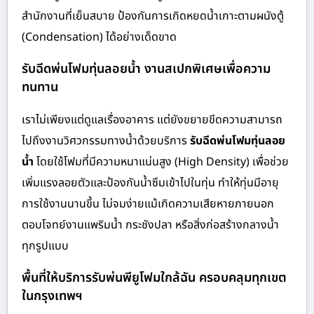
สำนักงานที่เย็นสบาย ป้องกันการเกิดหยดน้ำเกาะตามผนังตู้
(Condensation) ได้อย่างเด็ดขาด
รับฉีดพ่นโฟมทุ่นลอยน้ำ งานสเปกพิเศษเพื่อความ
ทนทาน
เราไม่เพียงแต่ดูแลเรื่องอาคาร แต่ยังขยายขีดความสามารถ
ไปถึงงานวิศวกรรมทางน้ำด้วยบริการ
รับฉีดพ่นโฟมทุ่นลอย
น้ำ
โดยใช้โฟมที่มีความหนาแน่นสูง (High Density) เพื่อช่วย
เพิ่มแรงลอยตัวและป้องกันน้ำซึมเข้าไปในทุ่น ทำให้ทุ่นมีอายุ
การใช้งานนานขึ้น ไม่จมง่ายแม้เกิดความเสียหายภายนอก
ตอบโจทย์งานแพริมน้ำ กระชังปลา หรือสิ่งก่อสร้างกลางน้ำ
ทุกรูปแบบ
พื้นที่ให้บริการรับพ่นพียูโฟมใกล้ฉัน ครอบคลุมทุกเขต
ในกรุงเทพฯ