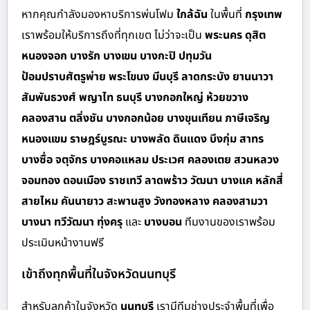
หากคุณกำลังมองหาบริการพ่นโฟม
ใกล้ฉัน
ในพื้นที่
กรุงเทพ
เราพร้อมให้บริการถึงที่ทุกเขต ไม่ว่าจะเป็น
พระนคร ดุสิต
หนองจอก บางรัก บางเขน บางกะปิ ปทุมวัน
ป้อมปราบศัตรูพ่าย พระโขนง มีนบุรี ลาดกระบัง ยานนาวา
สัมพันธวงศ์ พญาไท ธนบุรี บางกอกใหญ่ ห้วยขวาง
คลองสาน ตลิ่งชัน บางกอกน้อย บางขุนเทียน ภาษีเจริญ
หนองแขม ราษฎร์บูรณะ บางพลัด ดินแดง บึงกุ่ม สาทร
บางซื่อ จตุจักร บางคอแหลม ประเวศ คลองเตย สวนหลวง
จอมทอง ดอนเมือง ราชเทวี ลาดพร้าว วัฒนา บางแค หลักสี่
สายไหม คันนายาว สะพานสูง วังทองหลาง คลองสามวา
บางนา ทวีวัฒนา ทุ่งครุ
และ
บางบอน
ทีมงานของเราพร้อม
ประเมินหน้างานฟรี
เข้าถึงทุกพื้นที่ในจังหวัดนนทบุรี
สำหรั
บลูกค้าในจังหวัด
นนทบุรี
เรามีทีมช่างประจำพื้นที่เพื่อ