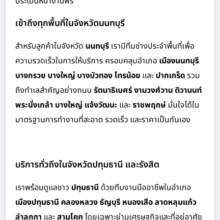
ประเมินหน้างานฟรี
เข้าถึงทุกพื้นที่ในจังหวัดนนทบุรี
สำหรั
บลูกค้าในจังหวัด
นนทบุรี
เรามีทีมช่างประจำพื้นที่เพื่อ
ความรวดเร็วในการให้บริการ ครอบคลุมอำเภอ
เมืองนนทบุรี
บางกรวย บางใหญ่ บางบัวทอง ไทรน้อย
และ
ปากเกร็ด
รวม
ถึงทำเลสำคัญอย่างถนน
รัตนาธิเบศร์ งามวงศ์วาน ติวานนท์
พระนั่งเกล้า บางใหญ่ แจ้งวัฒนะ
และ
ราชพฤกษ์
มั่นใจได้ใน
มาตรฐานการทำงานที่สะอาด รวดเร็ว และราคาเป็นกันเอง
บริการทั่วถึงในจังหวัดปทุมธานี และรังสิต
เราพร้อมดูแลชาว
ปทุมธานี
ด้วย
ทีมงานมืออาชีพในอำเภอ
เมืองปทุมธานี คลองหลวง ธัญบุรี หนองเสือ ลาดหลุมแก้ว
ลำลูกกา
และ
สามโคก
โดยเฉพาะย่านเศรษฐกิจและที่อยู่อาศัย