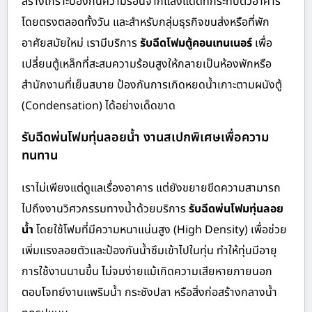
สร้างเกราะป้องกันความร้อนจากแสงแดดที่กระทบตัวอาคาร
โดยตรงตลอดทั้งวัน และสำหรับกลุ่มธุรกิจขนส่งหรือที่พัก
อาศัยสมัยใหม่ เรามีบริการ
รับฉีดโฟมตู้คอนเทนเนอร์
เพื่อ
เปลี่ยนตู้เหล็กที่สะสมความร้อนสูงให้กลายเป็นห้องพักหรือ
สำนักงานที่เย็นสบาย ป้องกันการเกิดหยดน้ำเกาะตามผนังตู้
(Condensation) ได้อย่างเด็ดขาด
รับฉีดพ่นโฟมทุ่นลอยน้ำ งานสเปกพิเศษเพื่อความ
ทนทาน
เราไม่เพียงแต่ดูแลเรื่องอาคาร แต่ยังขยายขีดความสามารถ
ไปถึงงานวิศวกรรมทางน้ำด้วยบริการ
รับฉีดพ่นโฟมทุ่นลอย
น้ำ
โดยใช้โฟมที่มีความหนาแน่นสูง (High Density) เพื่อช่วย
เพิ่มแรงลอยตัวและป้องกันน้ำซึมเข้าไปในทุ่น ทำให้ทุ่นมีอายุ
การใช้งานนานขึ้น ไม่จมง่ายแม้เกิดความเสียหายภายนอก
ตอบโจทย์งานแพริมน้ำ กระชังปลา หรือสิ่งก่อสร้างกลางน้ำ