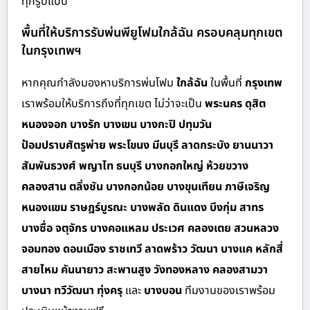
ทุกรูปแบบ
พื้นที่ให้บริการรับพ่นพียูโฟมใกล้ฉัน ครอบคลุมทุกเขต
ในกรุงเทพฯ
หากคุณกำลังมองหาบริการพ่นโฟม
ใกล้ฉัน
ในพื้นที่
กรุงเทพ
เราพร้อมให้บริการถึงที่ทุกเขต ไม่ว่าจะเป็น
พระนคร ดุสิต
หนองจอก บางรัก บางเขน บางกะปิ ปทุมวัน
ป้อมปราบศัตรูพ่าย พระโขนง มีนบุรี ลาดกระบัง ยานนาวา
สัมพันธวงศ์ พญาไท ธนบุรี บางกอกใหญ่ ห้วยขวาง
คลองสาน ตลิ่งชัน บางกอกน้อย บางขุนเทียน ภาษีเจริญ
หนองแขม ราษฎร์บูรณะ บางพลัด ดินแดง บึงกุ่ม สาทร
บางซื่อ จตุจักร บางคอแหลม ประเวศ คลองเตย สวนหลวง
จอมทอง ดอนเมือง ราชเทวี ลาดพร้าว วัฒนา บางแค หลักสี่
สายไหม คันนายาว สะพานสูง วังทองหลาง คลองสามวา
บางนา ทวีวัฒนา ทุ่งครุ
และ
บางบอน
ทีมงานของเราพร้อม