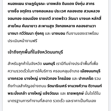
หนองแขม ราษฎร์บูรณะ บางพลัด ดินแดง บึงกุ่ม สาทร
บางซื่อ จตุจักร บางคอแหลม ประเวศ คลองเตย สวนหลวง
จอมทอง ดอนเมือง ราชเทวี ลาดพร้าว วัฒนา บางแค หลักสี่
สายไหม คันนายาว สะพานสูง วังทองหลาง คลองสามวา
บางนา ทวีวัฒนา ทุ่งครุ
และ
บางบอน
ทีมงานของเราพร้อม
ประเมินหน้างานฟรี
เข้าถึงทุกพื้นที่ในจังหวัดนนทบุรี
สำหรั
บลูกค้าในจังหวัด
นนทบุรี
เรามีทีมช่างประจำพื้นที่เพื่อ
ความรวดเร็วในการให้บริการ ครอบคลุมอำเภอ
เมืองนนทบุรี
บางกรวย บางใหญ่ บางบัวทอง ไทรน้อย
และ
ปากเกร็ด
รวม
ถึงทำเลสำคัญอย่างถนน
รัตนาธิเบศร์ งามวงศ์วาน ติวานนท์
พระนั่งเกล้า บางใหญ่ แจ้งวัฒนะ
และ
ราชพฤกษ์
มั่นใจได้ใน
มาตรฐานการทำงานที่สะอาด รวดเร็ว และราคาเป็นกันเอง