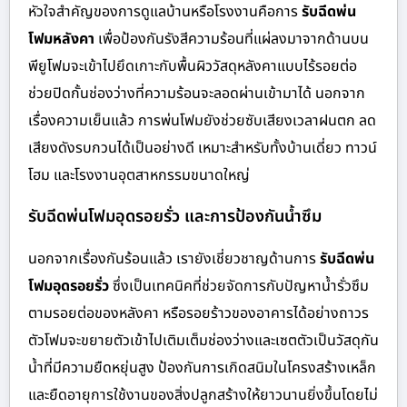
หัวใจสำคัญของการดูแลบ้านหรือโรงงานคือการ
รับฉีดพ่น
โฟมหลังคา
เพื่อป้องกันรังสีความร้อนที่แผ่ลงมาจากด้านบน
พียูโฟมจะเข้าไปยึดเกาะกับพื้นผิววัสดุหลังคาแบบไร้รอยต่อ
ช่วยปิดกั้นช่องว่างที่ความร้อนจะลอดผ่านเข้ามาได้ นอกจาก
เรื่องความเย็นแล้ว การพ่นโฟมยังช่วยซับเสียงเวลาฝนตก ลด
เสียงดังรบกวนได้เป็นอย่างดี เหมาะสำหรับทั้งบ้านเดี่ยว ทาวน์
โฮม และโรงงานอุตสาหกรรมขนาดใหญ่
รับฉีดพ่นโฟมอุดรอยรั่ว และการป้องกันน้ำซึม
นอกจากเรื่องกันร้อนแล้ว เรายังเชี่ยวชาญด้านการ
รับฉีดพ่น
โฟมอุดรอยรั่ว
ซึ่งเป็นเทคนิคที่ช่วยจัดการกับปัญหาน้ำรั่วซึม
ตามรอยต่อของหลังคา หรือรอยร้าวของอาคารได้อย่างถาวร
ตัวโฟมจะขยายตัวเข้าไปเติมเต็มช่องว่างและเซตตัวเป็นวัสดุกัน
น้ำที่มีความยืดหยุ่นสูง ป้องกันการเกิดสนิมในโครงสร้างเหล็ก
และยืดอายุการใช้งานของสิ่งปลูกสร้างให้ยาวนานยิ่งขึ้นโดยไม่