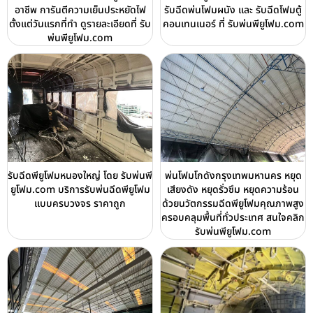
อาชีพ การันตีความเย็นประหยัดไฟ
รับฉีดพ่นโฟมผนัง และ รับฉีดโฟมตู้
ตั้งแต่วันแรกที่ทำ ดูรายละเอียดที่ รับ
คอนเทนเนอร์ ที่ รับพ่นพียูโฟม.com
พ่นพียูโฟม.com
รับฉีดพียูโฟมหนองใหญ่ โดย รับพ่นพี
พ่นโฟมโกดังกรุงเทพมหานคร หยุด
ยูโฟม.com บริการรับพ่นฉีดพียูโฟม
เสียงดัง หยุดรั่วซึม หยุดความร้อน
แบบครบวงจร ราคาถูก
ด้วยนวัตกรรมฉีดพียูโฟมคุณภาพสูง
ครอบคลุมพื้นที่ทั่วประเทศ สนใจคลิก
รับพ่นพียูโฟม.com