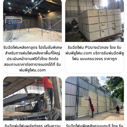
รับฉีดโฟมหลังคาอุดร โปรโมชั่นพิเศษ
รับฉีดโฟม PUบางบัวทอง โดย รับ
สำหรับการพ่นโฟมหลังคาพื้นที่ใหญ่
พ่นพียูโฟม.com บริการรับพ่นฉีดพียู
ประเมินหน้างานฟรีทั่วไทย ติดต่อ
โฟม แบบครบวงจร ราคาถูก
สอบถามราคาต่อตารางเมตรได้ที่ รับ
พ่นพียูโฟม.com
รับฉีดพ่นโฟมผนังทุ่งครุ เสริมความ
รับฉีดโฟมพียูหลังคานนทบุรี โดย รับ