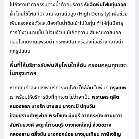
ไปถึงงานวิศวกรรมทางน้ำด้วยบริการ
รับฉีดพ่นโฟมทุ่นลอย
น้ำ
โดยใช้โฟมที่มีความหนาแน่นสูง (High Density) เพื่อช่วย
เพิ่มแรงลอยตัวและป้องกันน้ำซึมเข้าไปในทุ่น ทำให้ทุ่นมีอายุ
การใช้งานนานขึ้น ไม่จมง่ายแม้เกิดความเสียหายภายนอก
ตอบโจทย์งานแพริมน้ำ กระชังปลา หรือสิ่งก่อสร้างกลางน้ำ
ทุกรูปแบบ
พื้นที่ให้บริการรับพ่นพียูโฟมใกล้ฉัน ครอบคลุมทุกเขต
ในกรุงเทพฯ
หากคุณกำลังมองหาบริการพ่นโฟม
ใกล้ฉัน
ในพื้นที่
กรุงเทพ
เราพร้อมให้บริการถึงที่ทุกเขต ไม่ว่าจะเป็น
พระนคร ดุสิต
หนองจอก บางรัก บางเขน บางกะปิ ปทุมวัน
ป้อมปราบศัตรูพ่าย พระโขนง มีนบุรี ลาดกระบัง ยานนาวา
สัมพันธวงศ์ พญาไท ธนบุรี บางกอกใหญ่ ห้วยขวาง
คลองสาน ตลิ่งชัน บางกอกน้อย บางขุนเทียน ภาษีเจริญ