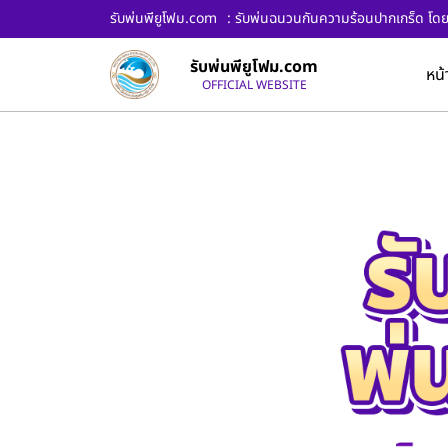
รับพ่นพียูโฟม.com
: รับพ่นฉนวนกันความร้อนปากเกร็ด โดย
รับพ่นพียูโฟม.com
หน้
OFFICIAL WEBSITE