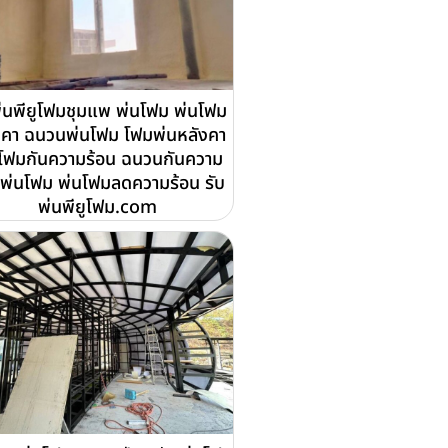
พ่นพียูโฟมชุมแพ พ่นโฟม พ่นโฟม
งคา ฉนวนพ่นโฟม โฟมพ่นหลังคา
โฟมกันความร้อน ฉนวนกันความ
นพ่นโฟม พ่นโฟมลดความร้อน รับ
พ่นพียูโฟม.com