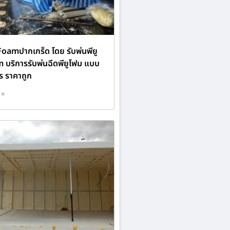
Foamปากเกร็ด โดย รับพ่นพียู
 บริการรับพ่นฉีดพียูโฟม แบบ
 ราคาถูก
 »