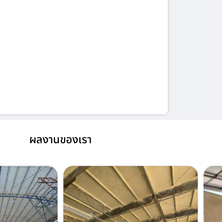
ผลงานของเรา