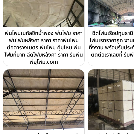
พ่นโฟมเมทัลชีทน้ำพอง พ่นโฟม ราคา
ฉีดโฟมเรือปทุมธาน
พ่นโฟมหลังคา ราคา ราคาพ่นโฟม
โฟมเรทราคาถูก งานเนี
ต่อตารางเมตร พ่นโฟม คุ้มไหม พ่น
ทิ้งงาน พร้อมรับปร
โฟมกี่บาท ฉีดโฟมหลังคา ราคา รับพ่น
ติดต่อเราเลยที่ รับ
พียูโฟม.com