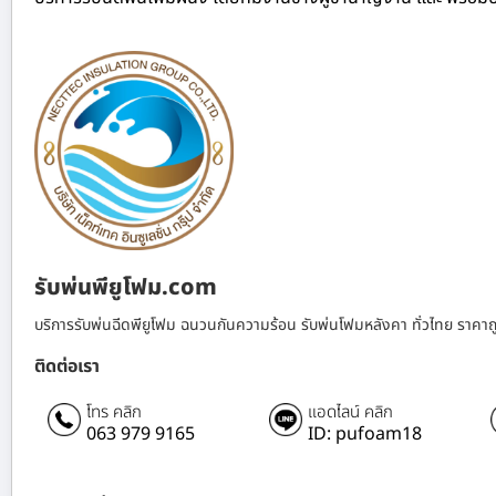
รับพ่นพียูโฟม.com
บริการรับพ่นฉีดพียูโฟม ฉนวนกันความร้อน รับพ่นโฟมหลังคา ทั่วไทย ราคาถ
ติดต่อเรา
โทร คลิก
แอดไลน์ คลิก
063 979 9165
ID: pufoam18