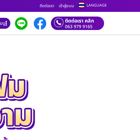
LANGUAGE
ติดต่อเรา
เข้าสู่ระบบ
ติดต่อเรา คลิก
เมนู
063 979 9165