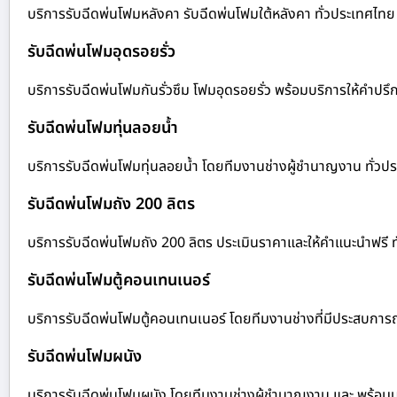
บริการรับฉีดพ่นโฟมหลังคา รับฉีดพ่นโฟมใต้หลังคา ทั่วประเทศไทย
รับฉีดพ่นโฟมอุดรอยรั่ว
บริการรับฉีดพ่นโฟมกันรั่วซึม โฟมอุดรอยรั่ว พร้อมบริการให้คำปรึ
รับฉีดพ่นโฟมทุ่นลอยน้ำ
บริการรับฉีดพ่นโฟมทุ่นลอยน้ำ โดยทีมงานช่างผู้ชำนาญงาน ทั่วป
รับฉีดพ่นโฟมถัง 200 ลิตร
บริการรับฉีดพ่นโฟมถัง 200 ลิตร ประเมินราคาและให้คำแนะนำฟรี ท
รับฉีดพ่นโฟมตู้คอนเทนเนอร์
บริการรับฉีดพ่นโฟมตู้คอนเทนเนอร์ โดยทีมงานช่างที่มีประสบการณ
รับฉีดพ่นโฟมผนัง
บริการรับฉีดพ่นโฟมผนัง โดยทีมงานช่างผู้ชำนาญงาน และ พร้อมบร