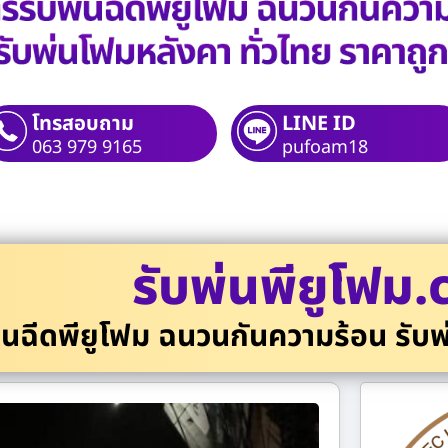
โทรสอบถาม
LINE ID
063 979 9165
pufoam18
รับพ่นพียูโฟม
่นฉีดพียูโฟม ฉนวนกันความร้อน รับพ