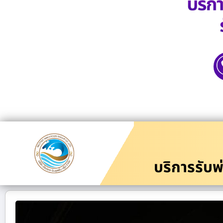
บริการรับพ