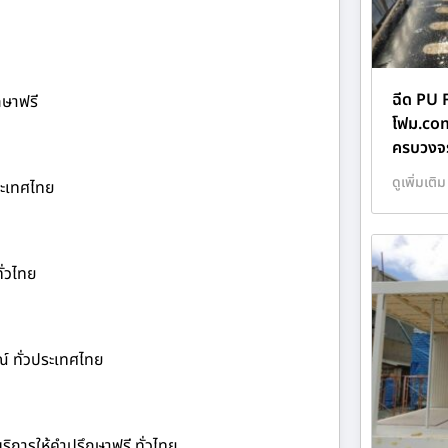
ฉีด PU 
กษาฟรี
โฟม.com
ครบวงจร
ดูเพิ่มเติม
ระเทศไทย
ั่วไทย
์ ทั่วประเทศไทย
ิการให้คำปรึกษาฟรี ทั่วไทย