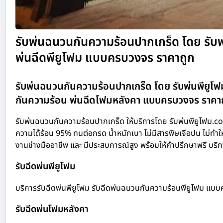
รับพ่นฉนวนกันความร้อนปากเกร็ด โดย รับพ
พ่นฉีดพียูโฟม แบบครบวงจร ราคาถูก
รับพ่นฉนวนกันความร้อนปากเกร็ด โดย รับพ่นพียูโฟ
กันความร้อน พ่นฉีดโฟมหลังคา แบบครบวงจร ราคาถูก
รับพ่นฉนวนกันความร้อนปากเกร็ด ให้บริการโดย รับพ่นพียูโฟม.c
ความได้ร้อน 95% ทนต่อกรด น้ำหนักเบา ไม่มีสารพิษเจือปน ไม่ทำใ
งานช่างมืออาชีพ และ มีประสบการณ์สูง พร้อมให้คำปรึกษาฟรี บริก
รับฉีดพ่นพียูโฟม
บริการรับฉีดพ่นพียูโฟม รับฉีดพ่นฉนวนกันความร้อนพียูโฟม แบ
รับฉีดพ่นโฟมหลังคา