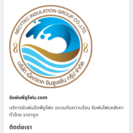
รับพ่นพียูโฟม.com
บริการรับพ่นฉีดพียูโฟม ฉนวนกันความร้อน รับพ่นโฟมหลังคา
ทั่วไทย ราคาถูก
ติดต่อเรา