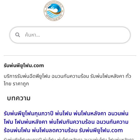
รับพ่นพียูโฟม.com
บริการรับพ่นฉีดพียูโฟม ฉนวนกันความร้อน รับพ่นโฟมหลังคา ทั่ว
ไทย ราคาถูก
บทความ
รับพ่นพียูโฟมกุมภวาปี พ่นโฟม พ่นโฟมหลังคา ฉนวนพ่น
โฟม โฟมพ่นหลังคา พ่นโฟมกันความร้อน ฉนวนกันความ
ร้อนพ่นโฟม พ่นโฟมลดความร้อน รับพ่นพียูโฟม.com
รับพ่นพียูโฟมกุมภวาปี พ่นโฟม พ่นโฟมหลังคา ฉนวนพ่นโฟม โฟมพ่นหลังคา