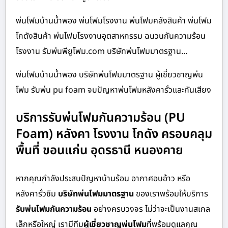
พ่นโฟมบ้านน้ำพอง พ่นโฟมโรงงาน พ่นโฟมคลังสินค้า พ่นโฟม
โกดังสินค้า พ่นโฟมโรงงานอุตสาหกรรม ฉนวนกันความร้อน
โรงงาน รับพ่นพียูโฟม.com บริษัทพ่นโฟมมาตรฐาน…
พ่นโฟมบ้านน้ำพอง บริษัทพ่นโฟมมาตรฐาน ผู้เชี่ยวชาญพ่น
โฟม รับพ่น pu foam จบปัญหาพ่นโฟมหลังคารั่วและกันเสียง
บริการรับพ่นโฟมกันความร้อน (PU
Foam) หลังคา โรงงาน โกดัง ครอบคลุม
พื้นที่ ขอนแก่น อุดรธานี หนองคาย
หากคุณกำลังประสบปัญหาบ้านร้อน อากาศอบอ้าว หรือ
หลังคารั่วซึม
บริษัทพ่นโฟมมาตรฐาน
ของเราพร้อมให้บริการ
รับพ่นโฟมกันความร้อน
อย่างครบวงจร ไม่ว่าจะเป็นงานสเกล
เล็กหรือใหญ่ เรามีทีม
ผู้เชี่ยวชาญพ่นโฟม
ที่พร้อมดูแลคุณ