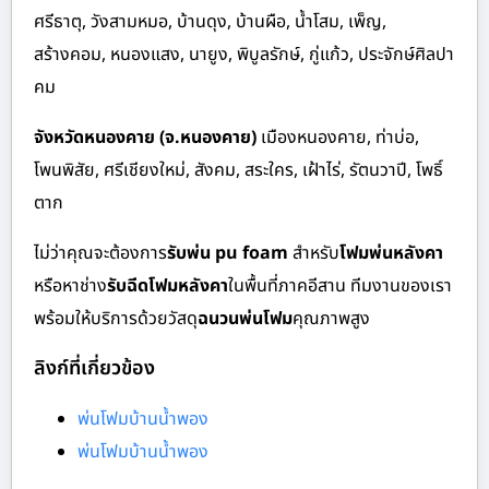
ศรีธาตุ, วังสามหมอ, บ้านดุง, บ้านผือ, น้ำโสม, เพ็ญ,
สร้างคอม, หนองแสง, นายูง, พิบูลรักษ์, กู่แก้ว, ประจักษ์ศิลปา
คม
จังหวัดหนองคาย (จ.หนองคาย)
เมืองหนองคาย, ท่าบ่อ,
โพนพิสัย, ศรีเชียงใหม่, สังคม, สระใคร, เฝ้าไร่, รัตนวาปี, โพธิ์
ตาก
ไม่ว่าคุณจะต้องการ
รับพ่น pu foam
สำหรับ
โฟมพ่นหลังคา
หรือหาช่าง
รับฉีดโฟมหลังคา
ในพื้นที่ภาคอีสาน ทีมงานของเรา
พร้อมให้บริการด้วยวัสดุ
ฉนวนพ่นโฟม
คุณภาพสูง
ลิงก์ที่เกี่ยวข้อง
พ่นโฟมบ้านน้ำพอง
พ่นโฟมบ้านน้ำพอง