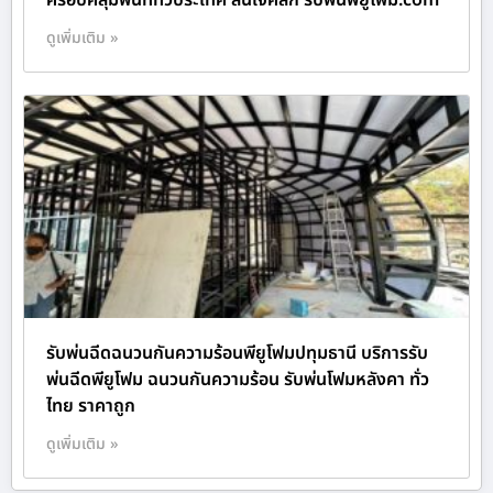
ครอบคลุมพื้นที่ทั่วประเทศ สนใจคลิก รับพ่นพียูโฟม.com
ดูเพิ่มเติม »
รับพ่นฉีดฉนวนกันความร้อนพียูโฟมปทุมธานี บริการรับ
พ่นฉีดพียูโฟม ฉนวนกันความร้อน รับพ่นโฟมหลังคา ทั่ว
ไทย ราคาถูก
ดูเพิ่มเติม »