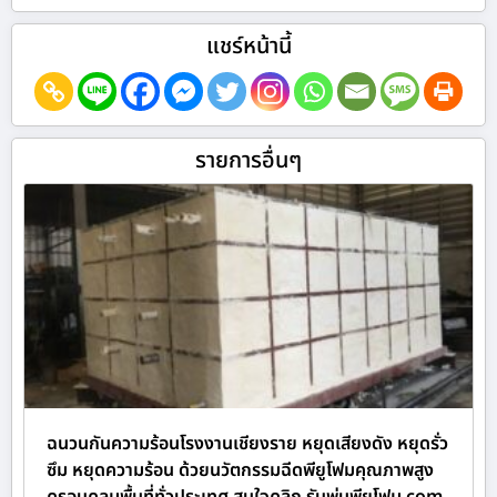
แชร์หน้านี้
รายการอื่นๆ
ฉนวนกันความร้อนโรงงานเชียงราย หยุดเสียงดัง หยุดรั่ว
ซึม หยุดความร้อน ด้วยนวัตกรรมฉีดพียูโฟมคุณภาพสูง