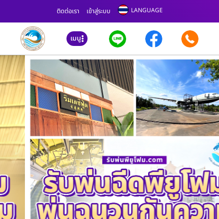
LANGUAGE
ติดต่อเรา
เข้าสู่ระบบ
เมนู