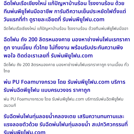
ฉีดโฟมเรือเชียงใหม่ แก้ปัญหาบ้านร้อน โรงงานร้อน ด้วย
ทีมพ่นพียูโฟมมืออาชีพ การันตีความเย็นประหยัดไฟตั้งแต่
วันแรกที่ทำ ดูรายละเอียดที่ รับพ่นพียูโฟม.com
ฉีดโฟมเรือเชียงใหม่ แก้ปัญหาบ้านร้อน โรงงานร้อน ด้วยทีมพ่นพียูโฟมมืออา
ฉีดโฟม ถัง 200 ลิตรหนองคาย มองหาช่างพ่นโฟมเรทราคา
ถูก งานเนี๊ยบ ทั่วไทย ไม่ทิ้งงาน พร้อมรับประกันความพึง
พอใจ ติดต่อเราเลยที่ รับพ่นพียูโฟม.com
ฉีดโฟม ถัง 200 ลิตรหนองคาย มองหาช่างพ่นโฟมเรทราคาถูก งานเนี๊ยบ ทั่ว
ไทย
พ่น PU Foamบางกรวย โดย รับพ่นพียูโฟม.com บริการ
รับพ่นฉีดพียูโฟม แบบครบวงจร ราคาถูก
พ่น PU Foamบางกรวย โดย รับพ่นพียูโฟม.com บริการรับพ่นฉีดพียูโฟม
ฉนวนกั
รับฉีดพ่นโฟมทุ่นลอยน้ำคลองเตย เสริมความทนทานและ
แรงลอยตัวด้วย รับฉีดพ่นโฟมทุ่นลอยน้ำ สเปกวิศวกรรมที่
รับพ่นพียูโฟม.com