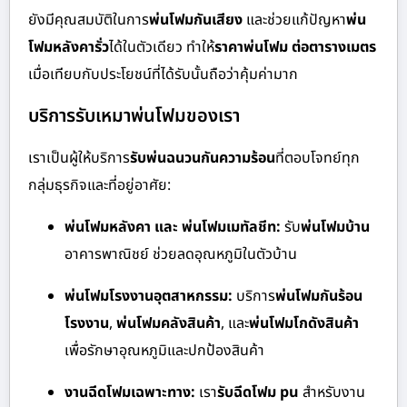
ยังมีคุณสมบัติในการ
พ่นโฟมกันเสียง
และช่วยแก้ปัญหา
พ่น
โฟมหลังคารั่ว
ได้ในตัวเดียว ทำให้
ราคาพ่นโฟม ต่อตารางเมตร
เมื่อเทียบกับประโยชน์ที่ได้รับนั้นถือว่าคุ้มค่ามาก
บริการรับเหมาพ่นโฟมของเรา
เราเป็นผู้ให้บริการ
รับพ่นฉนวนกันความร้อน
ที่ตอบโจทย์ทุก
กลุ่มธุรกิจและที่อยู่อาศัย:
พ่นโฟมหลังคา และ พ่นโฟมเมทัลชีท:
รับ
พ่นโฟมบ้าน
อาคารพาณิชย์ ช่วยลดอุณหภูมิในตัวบ้าน
พ่นโฟมโรงงานอุตสาหกรรม:
บริการ
พ่นโฟมกันร้อน
โรงงาน
,
พ่นโฟมคลังสินค้า
, และ
พ่นโฟมโกดังสินค้า
เพื่อรักษาอุณหภูมิและปกป้องสินค้า
งานฉีดโฟมเฉพาะทาง:
เรา
รับฉีดโฟม pu
สำหรับงาน