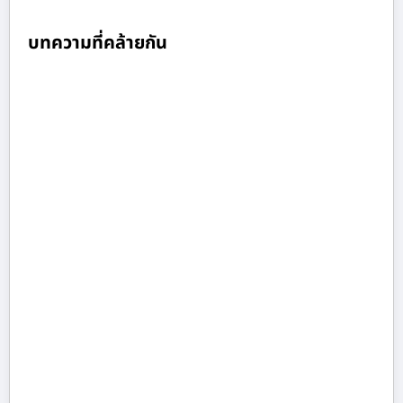
บทความที่คล้ายกัน