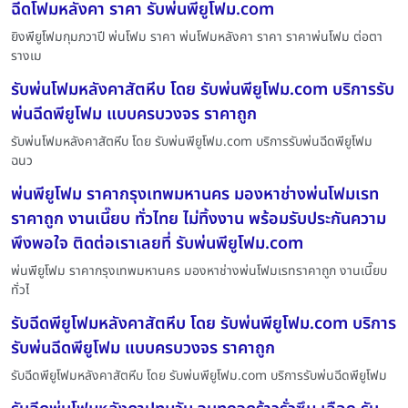
ฉีดโฟมหลังคา ราคา รับพ่นพียูโฟม.com
ยิงพียูโฟมกุมภวาปี พ่นโฟม ราคา พ่นโฟมหลังคา ราคา ราคาพ่นโฟม ต่อตา
รางเม
รับพ่นโฟมหลังคาสัตหีบ โดย รับพ่นพียูโฟม.com บริการรับ
พ่นฉีดพียูโฟม แบบครบวงจร ราคาถูก
รับพ่นโฟมหลังคาสัตหีบ โดย รับพ่นพียูโฟม.com บริการรับพ่นฉีดพียูโฟม
ฉนว
พ่นพียูโฟม ราคากรุงเทพมหานคร มองหาช่างพ่นโฟมเรท
ราคาถูก งานเนี๊ยบ ทั่วไทย ไม่ทิ้งงาน พร้อมรับประกันความ
พึงพอใจ ติดต่อเราเลยที่ รับพ่นพียูโฟม.com
พ่นพียูโฟม ราคากรุงเทพมหานคร มองหาช่างพ่นโฟมเรทราคาถูก งานเนี๊ยบ
ทั่วไ
รับฉีดพียูโฟมหลังคาสัตหีบ โดย รับพ่นพียูโฟม.com บริการ
รับพ่นฉีดพียูโฟม แบบครบวงจร ราคาถูก
รับฉีดพียูโฟมหลังคาสัตหีบ โดย รับพ่นพียูโฟม.com บริการรับพ่นฉีดพียูโฟม