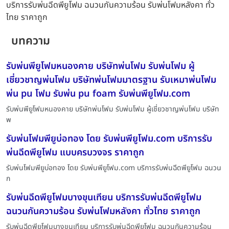
บริการรับพ่นฉีดพียูโฟม ฉนวนกันความร้อน รับพ่นโฟมหลังคา ทั่ว
ไทย ราคาถูก
บทความ
รับพ่นพียูโฟมหนองคาย บริษัทพ่นโฟม รับพ่นโฟม ผู้
เชี่ยวชาญพ่นโฟม บริษัทพ่นโฟมมาตรฐาน รับเหมาพ่นโฟม
พ่น pu โฟม รับพ่น pu foam รับพ่นพียูโฟม.com
รับพ่นพียูโฟมหนองคาย บริษัทพ่นโฟม รับพ่นโฟม ผู้เชี่ยวชาญพ่นโฟม บริษัท
พ
รับพ่นโฟมพียูบ่อทอง โดย รับพ่นพียูโฟม.com บริการรับ
พ่นฉีดพียูโฟม แบบครบวงจร ราคาถูก
รับพ่นโฟมพียูบ่อทอง โดย รับพ่นพียูโฟม.com บริการรับพ่นฉีดพียูโฟม ฉนวน
ก
รับพ่นฉีดพียูโฟมบางขุนเทียน บริการรับพ่นฉีดพียูโฟม
ฉนวนกันความร้อน รับพ่นโฟมหลังคา ทั่วไทย ราคาถูก
รับพ่นฉีดพียูโฟมบางขุนเทียน บริการรับพ่นฉีดพียูโฟม ฉนวนกันความร้อน