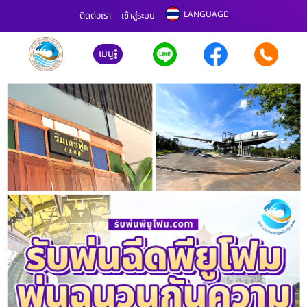
LANGUAGE
ติดต่อเรา
เข้าสู่ระบบ
เมนู