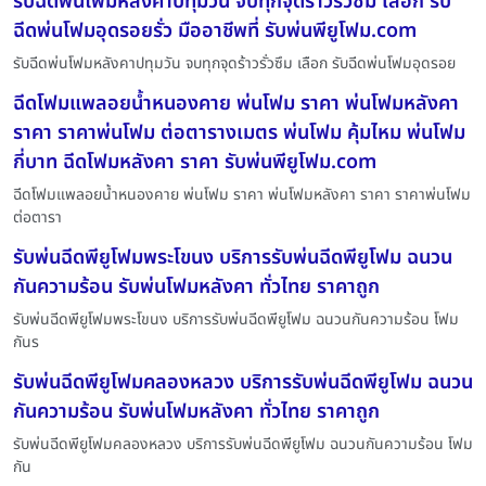
รับฉีดพ่นโฟมหลังคาปทุมวัน จบทุกจุดร้าวรั่วซึม เลือก รับ
ฉีดพ่นโฟมอุดรอยรั่ว มืออาชีพที่ รับพ่นพียูโฟม.com
รับฉีดพ่นโฟมหลังคาปทุมวัน จบทุกจุดร้าวรั่วซึม เลือก รับฉีดพ่นโฟมอุดรอย
ฉีดโฟมแพลอยน้ำหนองคาย พ่นโฟม ราคา พ่นโฟมหลังคา
ราคา ราคาพ่นโฟม ต่อตารางเมตร พ่นโฟม คุ้มไหม พ่นโฟม
กี่บาท ฉีดโฟมหลังคา ราคา รับพ่นพียูโฟม.com
ฉีดโฟมแพลอยน้ำหนองคาย พ่นโฟม ราคา พ่นโฟมหลังคา ราคา ราคาพ่นโฟม
ต่อตารา
รับพ่นฉีดพียูโฟมพระโขนง บริการรับพ่นฉีดพียูโฟม ฉนวน
กันความร้อน รับพ่นโฟมหลังคา ทั่วไทย ราคาถูก
รับพ่นฉีดพียูโฟมพระโขนง บริการรับพ่นฉีดพียูโฟม ฉนวนกันความร้อน โฟม
กันร
รับพ่นฉีดพียูโฟมคลองหลวง บริการรับพ่นฉีดพียูโฟม ฉนวน
กันความร้อน รับพ่นโฟมหลังคา ทั่วไทย ราคาถูก
รับพ่นฉีดพียูโฟมคลองหลวง บริการรับพ่นฉีดพียูโฟม ฉนวนกันความร้อน โฟม
กัน