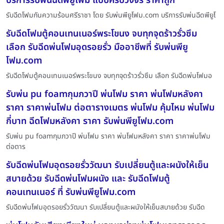
บริการรับพ่นฉีดพียูโฟม แบบครบวงจร ราคาถูก
รับฉีดโฟมกันความร้อนศรีราชา โดย รับพ่นพียูโฟม.com บริการรับพ่นฉีดพียูโ
รับฉีดโฟมตู้คอนเทนเนอร์พระโขนง จบทุกจุดร้าวรั่วซึม
เลือก รับฉีดพ่นโฟมอุดรอยรั่ว มืออาชีพที่ รับพ่นพียู
โฟม.com
รับฉีดโฟมตู้คอนเทนเนอร์พระโขนง จบทุกจุดร้าวรั่วซึม เลือก รับฉีดพ่นโฟมอ
รับพ่น pu foamกุมภวาปี พ่นโฟม ราคา พ่นโฟมหลังคา
ราคา ราคาพ่นโฟม ต่อตารางเมตร พ่นโฟม คุ้มไหม พ่นโฟม
กี่บาท ฉีดโฟมหลังคา ราคา รับพ่นพียูโฟม.com
รับพ่น pu foamกุมภวาปี พ่นโฟม ราคา พ่นโฟมหลังคา ราคา ราคาพ่นโฟม
ต่อตาร
รับฉีดพ่นโฟมอุดรอยรั่ววัฒนา รับเปลี่ยนตู้และผนังให้เย็น
สบายด้วย รับฉีดพ่นโฟมผนัง และ รับฉีดโฟมตู้
คอนเทนเนอร์ ที่ รับพ่นพียูโฟม.com
รับฉีดพ่นโฟมอุดรอยรั่ววัฒนา รับเปลี่ยนตู้และผนังให้เย็นสบายด้วย รับฉีด