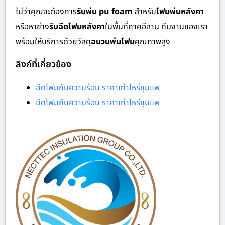
ไม่ว่าคุณจะต้องการ
รับพ่น pu foam
สำหรับ
โฟมพ่นหลังคา
หรือหาช่าง
รับฉีดโฟมหลังคา
ในพื้นที่ภาคอีสาน ทีมงานของเรา
พร้อมให้บริการด้วยวัสดุ
ฉนวนพ่นโฟม
คุณภาพสูง
ลิงก์ที่เกี่ยวข้อง
ฉีดโฟมกันความร้อน ราคาเท่าไหร่ชุมแพ
ฉีดโฟมกันความร้อน ราคาเท่าไหร่ชุมแพ