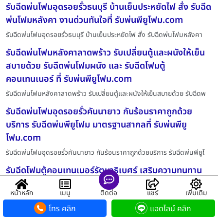
รับฉีดพ่นโฟมอุดรอยรั่วธนบุรี บ้านเย็นประหยัดไฟ สั่ง รับฉีด
พ่นโฟมหลังคา งานด่วนทันใจที่ รับพ่นพียูโฟม.com
รับฉีดพ่นโฟมอุดรอยรั่วธนบุรี บ้านเย็นประหยัดไฟ สั่ง รับฉีดพ่นโฟมหลังคา
รับฉีดพ่นโฟมหลังคาลาดพร้าว รับเปลี่ยนตู้และผนังให้เย็น
สบายด้วย รับฉีดพ่นโฟมผนัง และ รับฉีดโฟมตู้
คอนเทนเนอร์ ที่ รับพ่นพียูโฟม.com
รับฉีดพ่นโฟมหลังคาลาดพร้าว รับเปลี่ยนตู้และผนังให้เย็นสบายด้วย รับฉีดพ
รับฉีดพ่นโฟมอุดรอยรั่วคันนายาว กันร้อนราคาถูกด้วย
บริการ รับฉีดพ่นพียูโฟม มาตรฐานสากลที่ รับพ่นพียู
โฟม.com
รับฉีดพ่นโฟมอุดรอยรั่วคันนายาว กันร้อนราคาถูกด้วยบริการ รับฉีดพ่นพียูโ
รับฉีดโฟมตู้คอนเทนเนอร์รัตนาธิเบศร์ เสริมความทนทาน
และแรงลอยตัวด้วย รับฉีดพ่นโฟมทุ่นลอยน้ำ สเปก
หน้าหลัก
เมนู
ติดต่อ
แชร์
เพิ่มเติม
วิศวกรรมที่ รับพ่นพียูโฟม.com
โทร คลิก
แอดไลน์ คลิก
รับฉีดโฟมตู้คอนเทนเนอร์รัตนาธิเบศร์ เสริมความทนทานและแรงลอยตัวด้วย