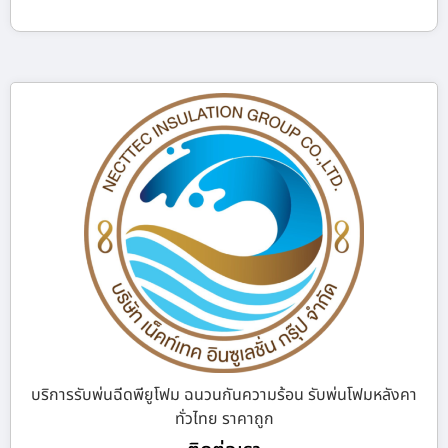
บริการรับพ่นฉีดพียูโฟม ฉนวนกันความร้อน รับพ่นโฟมหลังคา
ทั่วไทย ราคาถูก