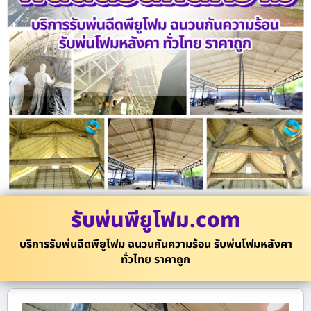
รับพ่นพียูโฟม.com
บริการรับพ่นฉีดพียูโฟม ฉนวนกันความร้อน รับพ่นโฟมหลังคา
ทั่วไทย ราคาถูก