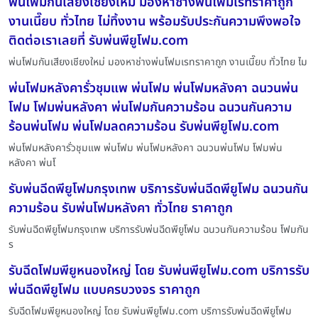
พ่นโฟมกันเสียงเชียงใหม่ มองหาช่างพ่นโฟมเรทราคาถูก
งานเนี๊ยบ ทั่วไทย ไม่ทิ้งงาน พร้อมรับประกันความพึงพอใจ
ติดต่อเราเลยที่ รับพ่นพียูโฟม.com
พ่นโฟมกันเสียงเชียงใหม่ มองหาช่างพ่นโฟมเรทราคาถูก งานเนี๊ยบ ทั่วไทย ไม
พ่นโฟมหลังคารั่วชุมแพ พ่นโฟม พ่นโฟมหลังคา ฉนวนพ่น
โฟม โฟมพ่นหลังคา พ่นโฟมกันความร้อน ฉนวนกันความ
ร้อนพ่นโฟม พ่นโฟมลดความร้อน รับพ่นพียูโฟม.com
พ่นโฟมหลังคารั่วชุมแพ พ่นโฟม พ่นโฟมหลังคา ฉนวนพ่นโฟม โฟมพ่น
หลังคา พ่นโ
รับพ่นฉีดพียูโฟมกรุงเทพ บริการรับพ่นฉีดพียูโฟม ฉนวนกัน
ความร้อน รับพ่นโฟมหลังคา ทั่วไทย ราคาถูก
รับพ่นฉีดพียูโฟมกรุงเทพ บริการรับพ่นฉีดพียูโฟม ฉนวนกันความร้อน โฟมกัน
ร
รับฉีดโฟมพียูหนองใหญ่ โดย รับพ่นพียูโฟม.com บริการรับ
พ่นฉีดพียูโฟม แบบครบวงจร ราคาถูก
รับฉีดโฟมพียูหนองใหญ่ โดย รับพ่นพียูโฟม.com บริการรับพ่นฉีดพียูโฟม