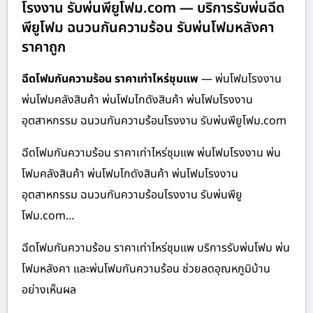
โรงงาน รับพ่นพียูโฟม.com — บริการรับพ่นฉีด
พียูโฟม ฉนวนกันความร้อน รับพ่นโฟมหลังคา
ราคาถูก
ฉีดโฟมกันความร้อน ราคาเท่าไหร่ชุมแพ
— พ่นโฟมโรงงาน
พ่นโฟมคลังสินค้า พ่นโฟมโกดังสินค้า พ่นโฟมโรงงาน
อุตสาหกรรม ฉนวนกันความร้อนโรงงาน รับพ่นพียูโฟม.com
ฉีดโฟมกันความร้อน ราคาเท่าไหร่ชุมแพ พ่นโฟมโรงงาน พ่น
โฟมคลังสินค้า พ่นโฟมโกดังสินค้า พ่นโฟมโรงงาน
อุตสาหกรรม ฉนวนกันความร้อนโรงงาน รับพ่นพียู
โฟม.com…
ฉีดโฟมกันความร้อน ราคาเท่าไหร่ชุมแพ บริการรับพ่นโฟม พ่น
โฟมหลังคา และพ่นโฟมกันความร้อน ช่วยลดอุณหภูมิบ้าน
อย่างเห็นผล