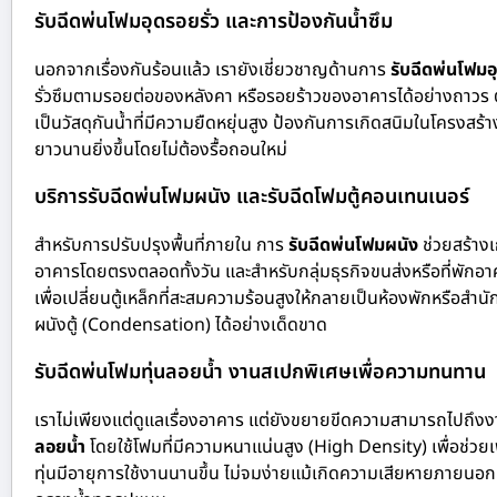
รับฉีดพ่นโฟมอุดรอยรั่ว และการป้องกันน้ำซึม
นอกจากเรื่องกันร้อนแล้ว เรายังเชี่ยวชาญด้านการ
รับฉีดพ่นโฟมอุ
รั่วซึมตามรอยต่อของหลังคา หรือรอยร้าวของอาคารได้อย่างถาวร ต
เป็นวัสดุกันน้ำที่มีความยืดหยุ่นสูง ป้องกันการเกิดสนิมในโครงสร้
ยาวนานยิ่งขึ้นโดยไม่ต้องรื้อถอนใหม่
บริการรับฉีดพ่นโฟมผนัง และรับฉีดโฟมตู้คอนเทนเนอร์
สำหรับการปรับปรุงพื้นที่ภายใน การ
รับฉีดพ่นโฟมผนัง
ช่วยสร้าง
อาคารโดยตรงตลอดทั้งวัน และสำหรับกลุ่มธุรกิจขนส่งหรือที่พักอาศ
เพื่อเปลี่ยนตู้เหล็กที่สะสมความร้อนสูงให้กลายเป็นห้องพักหรือสำ
ผนังตู้ (Condensation) ได้อย่างเด็ดขาด
รับฉีดพ่นโฟมทุ่นลอยน้ำ งานสเปกพิเศษเพื่อความทนทาน
เราไม่เพียงแต่ดูแลเรื่องอาคาร แต่ยังขยายขีดความสามารถไปถึ
ลอยน้ำ
โดยใช้โฟมที่มีความหนาแน่นสูง (High Density) เพื่อช่วยเพ
ทุ่นมีอายุการใช้งานนานขึ้น ไม่จมง่ายแม้เกิดความเสียหายภายนอก