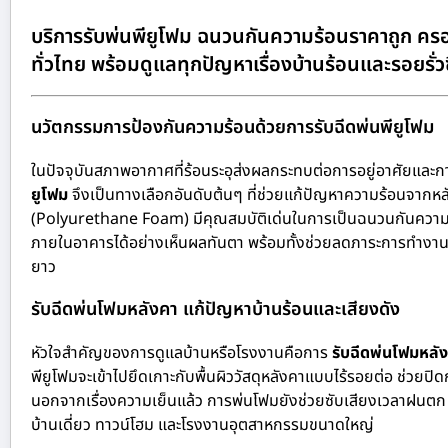
บริการรับพ่นพียูโฟม ฉนวนกันความร้อนราคาถูก ครอ
ทั่วไทย พร้อมดูแลทุกปัญหาเรื่องบ้านร้อนและรอยรั่ว
นวัตกรรมการป้องกันความร้อนด้วยการรับฉีดพ่นพียูโฟม
ในปัจจุบันสภาพอากาศที่ร้อนระอุส่งผลกระทบต่อการอยู่อาศัยและ
ยูโฟม
จึงเป็นทางเลือกอันดับต้นๆ ที่ช่วยแก้ปัญหาความร้อนจากหล
(Polyurethane Foam) มีคุณสมบัติเด่นในการเป็นฉนวนกันความร้อ
ภายในอาคารได้อย่างเห็นผลทันตา พร้อมทั้งช่วยลดภาระการทำงานข
ยาว
รับฉีดพ่นโฟมหลังคา แก้ปัญหาบ้านร้อนและเสียงดัง
หัวใจสำคัญของการดูแลบ้านหรือโรงงานคือการ
รับฉีดพ่นโฟมหลั
พียูโฟมจะเข้าไปยึดเกาะกับพื้นผิววัสดุหลังคาแบบไร้รอยต่อ ช่วยปิด
นอกจากเรื่องความเย็นแล้ว การพ่นโฟมยังช่วยซับเสียงเวลาฝนตก ล
บ้านเดี่ยว ทาวน์โฮม และโรงงานอุตสาหกรรมขนาดใหญ่