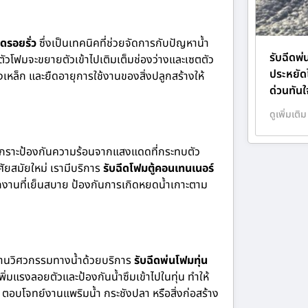
ดรอยรั่ว
ซึ่งเป็นเทคนิคที่ช่วยจัดการกับปัญหาน้ำ
รับฉีดพ่
ัวโฟมจะขยายตัวเข้าไปเติมเต็มช่องว่างและเซตตัว
ประหยัดไ
างเหล็ก และยืดอายุการใช้งานของสิ่งปลูกสร้างให้
ด่วนทันใ
ดูเพิ่มเติม
เกราะป้องกันความร้อนจากแสงแดดที่กระทบตัว
ัยสมัยใหม่ เรามีบริการ
รับฉีดโฟมตู้คอนเทนเนอร์
นักงานที่เย็นสบาย ป้องกันการเกิดหยดน้ำเกาะตาม
งงานวิศวกรรมทางน้ำด้วยบริการ
รับฉีดพ่นโฟมทุ่น
ิ่มแรงลอยตัวและป้องกันน้ำซึมเข้าไปในทุ่น ทำให้
 ตอบโจทย์งานแพริมน้ำ กระชังปลา หรือสิ่งก่อสร้าง