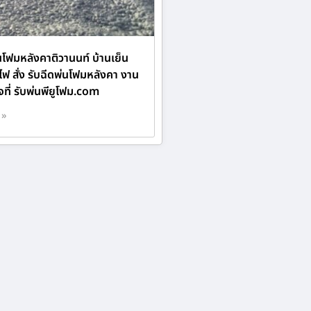
นโฟมหลังคาติวานนท์ บ้านเย็น
ฟ สั่ง รับฉีดพ่นโฟมหลังคา งาน
จที่ รับพ่นพียูโฟม.com
 »