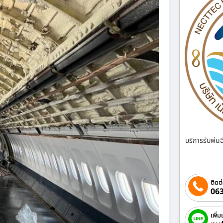
บริการรับพ่น
ติดต
063
เพิ่ม