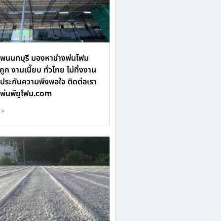
พนนทบุรี มองหาช่างพ่นโฟม
ูก งานเนี๊ยบ ทั่วไทย ไม่ทิ้งงาน
บประกันความพึงพอใจ ติดต่อเรา
ับพ่นพียูโฟม.com
 »