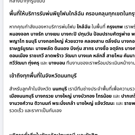
กลางน้ำทุกรูปแบบ
พื้นที่ให้บริการรับพ่นพียูโฟมใกล้ฉัน ครอบคลุมทุกเขตในก
หากคุณกำลังมองหาบริการพ่นโฟม
ใกล้ฉัน
ในพื้นที่
กรุงเทพ
เราพร้
หนองจอก บางรัก บางเขน บางกะปิ ปทุมวัน ป้อมปราบศัตรูพ่าย พร
พญาไท ธนบุรี บางกอกใหญ่ ห้วยขวาง คลองสาน ตลิ่งชัน บางกอ
ราษฎร์บูรณะ บางพลัด ดินแดง บึงกุ่ม สาทร บางซื่อ จตุจักร
ดอนเมือง ราชเทวี ลาดพร้าว วัฒนา บางแค หลักสี่ สายไหม คั
ทวีวัฒนา ทุ่งครุ
และ
บางบอน
ทีมงานของเราพร้อมประเมินหน้างาน
เข้าถึงทุกพื้นที่ในจังหวัดนนทบุรี
สำหรั
บลูกค้าในจังหวัด
นนทบุรี
เรามีทีมช่างประจำพื้นที่เพื่อความ
เมืองนนทบุรี บางกรวย บางใหญ่ บางบัวทอง ไทรน้อย
และ
ปากเกร
งามวงศ์วาน ติวานนท์ พระนั่งเกล้า บางใหญ่ แจ้งวัฒนะ
และ
ราชพ
รวดเร็ว และราคาเป็นกันเอง