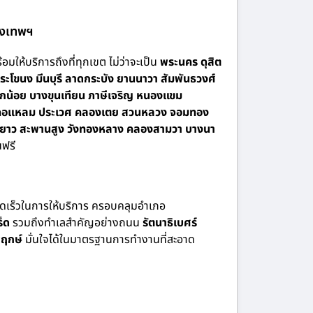
รุงเทพฯ
อมให้บริการถึงที่ทุกเขต ไม่ว่าจะเป็น
พระนคร ดุสิต
ะโขนง มีนบุรี ลาดกระบัง ยานนาวา สัมพันธวงศ์
กน้อย บางขุนเทียน ภาษีเจริญ หนองแขม
 บางคอแหลม ประเวศ คลองเตย สวนหลวง จอมทอง
นนายาว สะพานสูง วังทองหลาง คลองสามวา บางนา
ฟรี
รวดเร็วในการให้บริการ ครอบคลุมอำเภอ
็ด
รวมถึงทำเลสำคัญอย่างถนน
รัตนาธิเบศร์
ฤกษ์
มั่นใจได้ในมาตรฐานการทำงานที่สะอาด