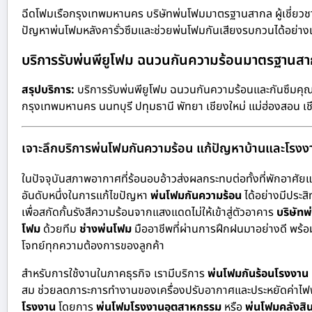
ฉีดโฟมเรือกรุงเทพมหานคร บริษัทพ่นโฟมมาตรฐานสากล ผู้เชี่
ปัญหาพ่นโฟมหลังคารั่วซึมและช่วยพ่นโฟมกันเสียงรบกวนได้อย่าง
บริการรับพ่นพียูโฟม ฉนวนกันความร้อนมาตรฐานสากล
สรุปบริการ:
บริการรับพ่นพียูโฟม ฉนวนกันความร้อนและกันซึมคุณ
กรุงเทพมหานคร นนทบุรี ปทุมธานี พัทยา เชียงใหม่ แม่ฮ่องสอน 
เจาะลึกบริการพ่นโฟมกันความร้อน แก้ปัญหาบ้านและโรงงา
ในปัจจุบันสภาพอากาศที่ร้อนอบอ้าวส่งผลกระทบต่อทั้งที่พักอาศัย
อันดับหนึ่งในการแก้ไขปัญหา
พ่นโฟมกันความร้อน
ได้อย่างมีประส
เพื่อสกัดกั้นรังสีความร้อนจากแสงแดดไม่ให้เข้าสู่ตัวอาคาร
บริษัท
โฟม
ด้วยทีม
ช่างพ่นโฟม
มืออาชีพที่ผ่านการฝึกฝนมาอย่างดี พร้อ
โจทย์ทุกความต้องการของลูกค้า
สำหรับการใช้งานในภาคธุรกิจ เรามีบริการ
พ่นโฟมกันร้อนโรงงาน
สม ช่วยลดภาระการทำงานของเครื่องปรับอากาศและประหยัดค่าไฟฟ้
โรงงาน
โดยการ
พ่นโฟมโรงงานอุตสาหกรรม
หรือ
พ่นโฟมคลังสิน