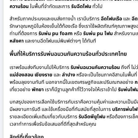
ความร้อน
ในพื้นที่จำกัดและการ
รับฉีดโฟม
ทั่วไป
สำหรับภาคประมงและขนส่งทางน้ำ เรามีบริการ
ฉีดโฟมเรือ
และ
ฉีด
รักษาอุณหภูมิในห้องเย็นใต้ท้องเรือ ซึ่งเราใช้ผลิตภัณฑ์คุณภาพสู
ท่านที่ต้องการ
รับพ่น pu foam
หรือ
รับพ่น pu โฟม
สำหรับงานเท
หลังคา
และงานฉีดโฟมแม่พิมพ์ต่างๆ ได้ทันที
พื้นที่ให้บริการรับพ่นฉนวนกันความร้อนทั่วประเทศไทย
เราพร้อมส่งทีมงานไปให้บริการ
รับพ่นฉนวนกันความร้อน
ถึงที่ ไม
แม่ฮ่องสอน เชียงราย
และ
ลำปาง
หรือจะเป็นโซนภาคอีสานในพื้นที
พร้อมลุยงานทันที นอกจากนี้ในเขตเศรษฐกิจและปริมณฑลอย่าง
ก
เที่ยวอย่าง
พัทยา
เราก็มีฐานลูกค้าที่ไว้วางใจให้เราเข้าไป
รับพ่นโฟ
บทสรุปของการเลือกใช้บริการกับเราคือความคุ้มค่าและความเป็นม
มีผลงานการันตี และใช้เครื่องมือที่ทันสมัยที่สุดในการ
บริการพ่นโ
รายละเอียดเพิ่มเติมเกี่ยวกับบริการ
รับฉีดพียูโฟม
หรือต้องการเช็ค
เวลาทำการเพื่อรับข้อเสนอที่ดีที่สุดสำหรับคุณ
ลิงก์ที่เกี่ยวข้อง