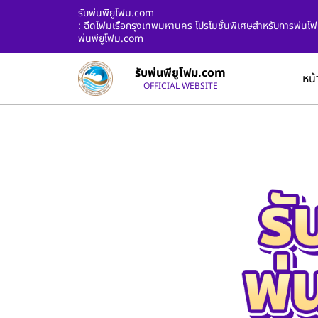
รับพ่นพียูโฟม.com
: ฉีดโฟมเรือกรุงเทพมหานคร โปรโมชั่นพิเศษสำหรับการพ่นโฟม
พ่นพียูโฟม.com
รับพ่นพียูโฟม.com
หน้
OFFICIAL WEBSITE