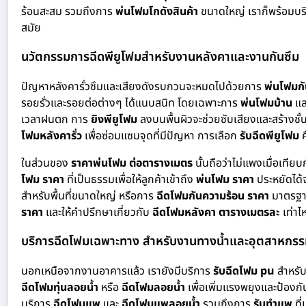
ร้อนสะสม รวมถึงการ
พ่นโฟมโกดังสินค้า
ขนาดใหญ่ เราก็พร้อมบริ
สมัย
นวัตกรรมการฉีดพียูโฟมสำหรับงานหลังคาและงานกันซึม
ปัญหาหลังคารั่วซึมและเสียงดังรบกวนจะหมดไปด้วยการ
พ่นโฟมกั
รอยรั่วและรอยต่อต่างๆ ได้แนบสนิท โดยเฉพาะการ
พ่นโฟมบ้าน
แล
เวลาฝนตก การ
ยิงพียูโฟม
ลงบนพื้นผิวจะช่วยซับเสียงและสร้างชั้
โฟมหลังคารั่ว
เพื่อซ่อมแซมจุดที่มีปัญหา การเลือก
รับฉีดพียูโฟม
ค
ในส่วนของ
ราคาพ่นโฟม ต่อตารางเมตร
นั้นถือว่าไม่แพงเมื่อเที
โฟม ราคา
ที่เป็นธรรมเพื่อให้ลูกค้าเข้าถึง
พ่นโฟม ราคา
ประหยัดได้จ
สำหรับพื้นที่ขนาดใหญ่ หรือการ
ฉีดโฟมกันความร้อน ราคา
มาตรฐาน
ราคา
และให้คำปรึกษาเกี่ยวกับ
ฉีดโฟมหลังคา ตารางเมตรละ
เท่าไห
บริการฉีดโฟมเฉพาะทาง สำหรับงานทางน้ำและอุตสาหกร
นอกเหนือจากงานอาคารแล้ว เรายังมีบริการ
รับฉีดโฟม pu
สำหรับ
ฉีดโฟมทุ่นลอยน้ำ
หรือ
ฉีดโฟมลอยน้ำ
เพื่อเพิ่มแรงพยุงและป้องกั
บริการ
ฉีดโฟมแพ
และ
ฉีดโฟมแพลอยน้ำ
รวมถึงการ
รับทำแพ
ที