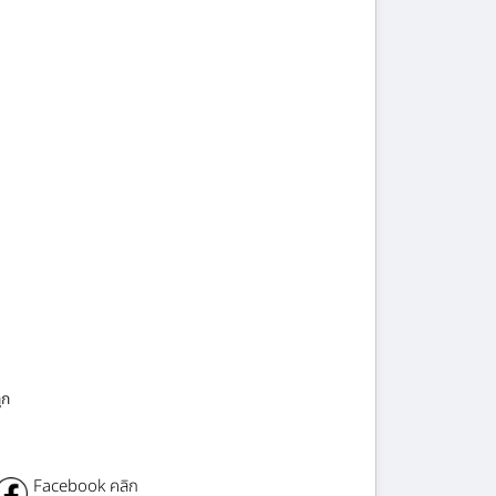
ูก
Facebook คลิก