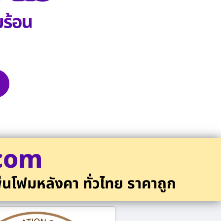
.com
่นโฟมหลังคา ทั่วไทย ราคาถูก