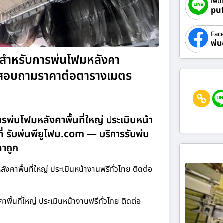
เพิ่ม
pu
Fac
พ่น
ษสำหรับการพ่นโฟมหลังคา
ดต่อสอบถามราคาต่อตารางเมตร
พ่นโฟมหลังคาพื้นที่ใหญ่ ประเมินหน้า
่ รับพ่นพียูโฟม.com — บริการรับพ่น
คาถูก
คาพื้นที่ใหญ่ ประเมินหน้างานฟรีทั่วไทย ติดต่อ
ื้นที่ใหญ่ ประเมินหน้างานฟรีทั่วไทย ติดต่อ