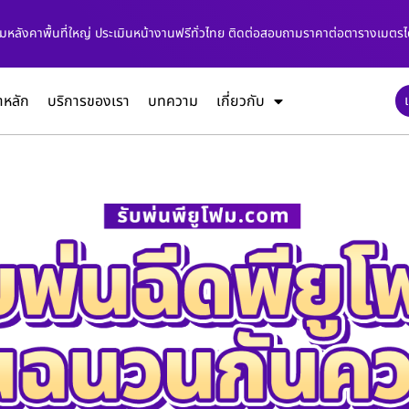
หลังคาพื้นที่ใหญ่ ประเมินหน้างานฟรีทั่วไทย ติดต่อสอบถามราคาต่อตารางเมตรได้ท
าหลัก
บริการของเรา
บทความ
เกี่ยวกับ