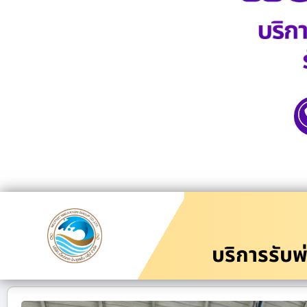
บริการรับพ