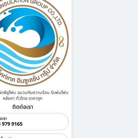
ฉีดพียูโฟม ฉนวนกันความร้อน รับพ่นโฟม
หลังคา ทั่วไทย ราคาถูก
ติดต่อเรา
่อเรา
 979 9165