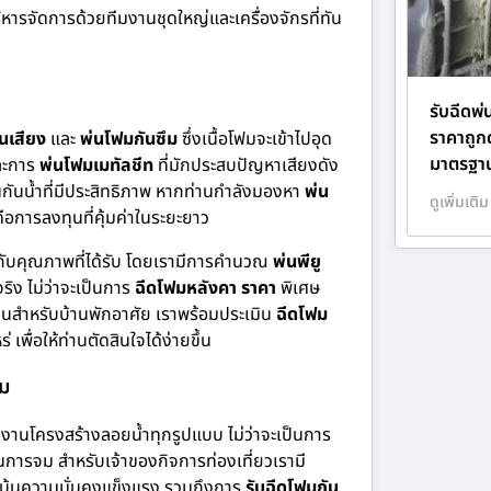
หารจัดการด้วยทีมงานชุดใหญ่และเครื่องจักรที่ทัน
รับฉีดพ่
ราคาถูกด
นเสียง
และ
พ่นโฟมกันซึม
ซึ่งเนื้อโฟมจะเข้าไปอุด
มาตรฐาน
ะการ
พ่นโฟมเมทัลชีท
ที่มักประสบปัญหาเสียงดัง
นกันน้ำที่มีประสิทธิภาพ หากท่านกำลังมองหา
พ่น
ดูเพิ่มเติม
ือการลงทุนที่คุ้มค่าในระยะยาว
ยบกับคุณภาพที่ได้รับ โดยเรามีการคำนวณ
พ่นพียู
ริง ไม่ว่าจะเป็นการ
ฉีดโฟมหลังคา ราคา
พิเศษ
สำหรับบ้านพักอาศัย เราพร้อมประเมิน
ฉีดโฟม
ร่ เพื่อให้ท่านตัดสินใจได้ง่ายขึ้น
รม
งานโครงสร้างลอยน้ำทุกรูปแบบ ไม่ว่าจะเป็นการ
นการจม สำหรับเจ้าของกิจการท่องเที่ยวเรามี
่เน้นความมั่นคงแข็งแรง รวมถึงการ
รับฉีดโฟมกัน