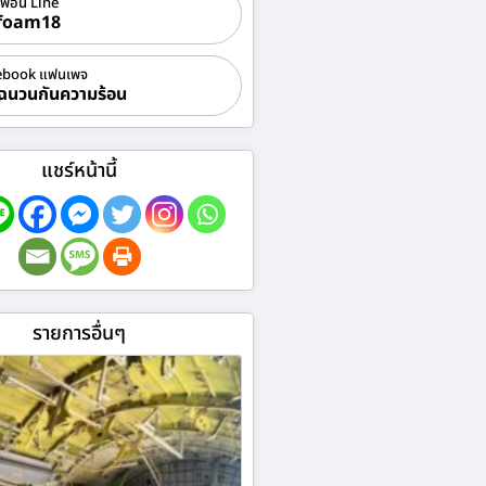
เพื่อน Line
foam18
ebook แฟนเพจ
ฉนวนกันความร้อน
แชร์หน้านี้
รายการอื่นๆ