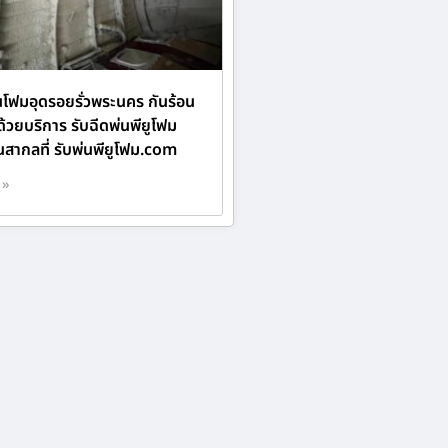
นโฟมอุดรอยรั่วพระนคร กันร้อน
้วยบริการ รับฉีดพ่นพียูโฟม
สากลที่ รับพ่นพียูโฟม.com
 »