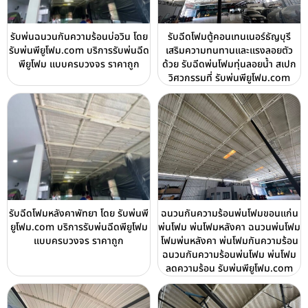
รับพ่นฉนวนกันความร้อนบ่อวิน โดย
รับฉีดโฟมตู้คอนเทนเนอร์ธัญบุรี
รับพ่นพียูโฟม.com บริการรับพ่นฉีด
เสริมความทนทานและแรงลอยตัว
พียูโฟม แบบครบวงจร ราคาถูก
ด้วย รับฉีดพ่นโฟมทุ่นลอยน้ำ สเปก
วิศวกรรมที่ รับพ่นพียูโฟม.com
รับฉีดโฟมหลังคาพัทยา โดย รับพ่นพี
ฉนวนกันความร้อนพ่นโฟมขอนแก่น
ยูโฟม.com บริการรับพ่นฉีดพียูโฟม
พ่นโฟม พ่นโฟมหลังคา ฉนวนพ่นโฟม
แบบครบวงจร ราคาถูก
โฟมพ่นหลังคา พ่นโฟมกันความร้อน
ฉนวนกันความร้อนพ่นโฟม พ่นโฟม
ลดความร้อน รับพ่นพียูโฟม.com