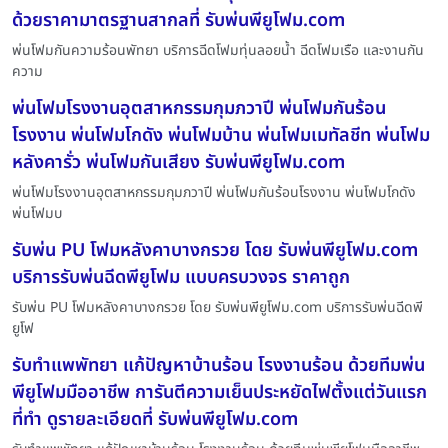
ด้วยราคามาตรฐานสากลที่ รับพ่นพียูโฟม.com
พ่นโฟมกันความร้อนพัทยา บริการฉีดโฟมทุ่นลอยน้ำ ฉีดโฟมเรือ และงานกัน
ความ
พ่นโฟมโรงงานอุตสาหกรรมกุมภวาปี พ่นโฟมกันร้อน
โรงงาน พ่นโฟมโกดัง พ่นโฟมบ้าน พ่นโฟมเมทัลชีท พ่นโฟม
หลังคารั่ว พ่นโฟมกันเสียง รับพ่นพียูโฟม.com
พ่นโฟมโรงงานอุตสาหกรรมกุมภวาปี พ่นโฟมกันร้อนโรงงาน พ่นโฟมโกดัง
พ่นโฟมบ
รับพ่น PU โฟมหลังคาบางกรวย โดย รับพ่นพียูโฟม.com
บริการรับพ่นฉีดพียูโฟม แบบครบวงจร ราคาถูก
รับพ่น PU โฟมหลังคาบางกรวย โดย รับพ่นพียูโฟม.com บริการรับพ่นฉีดพี
ยูโฟ
รับทำแพพัทยา แก้ปัญหาบ้านร้อน โรงงานร้อน ด้วยทีมพ่น
พียูโฟมมืออาชีพ การันตีความเย็นประหยัดไฟตั้งแต่วันแรก
ที่ทำ ดูรายละเอียดที่ รับพ่นพียูโฟม.com