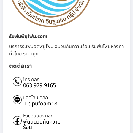
รับพ่นพียูโฟม.com
บริการรับพ่นฉีดพียูโฟม ฉนวนกันความร้อน รับพ่นโฟมหลังคา
ทั่วไทย ราคาถูก
ติดต่อเรา
โทร คลิก
063 979 9165
แอดไลน์ คลิก
ID: pufoam18
Facebook คลิก
พ่นฉนวนกันความ
ร้อน