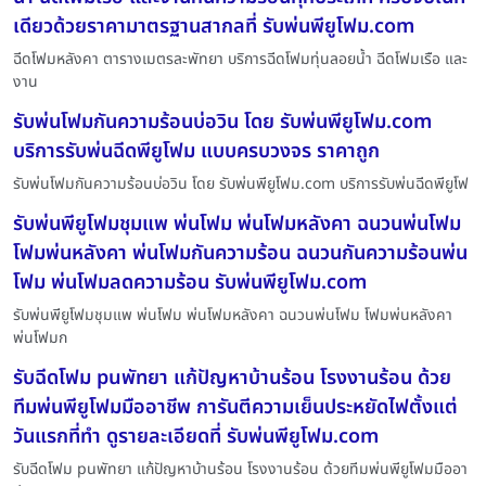
เดียวด้วยราคามาตรฐานสากลที่ รับพ่นพียูโฟม.com
ฉีดโฟมหลังคา ตารางเมตรละพัทยา บริการฉีดโฟมทุ่นลอยน้ำ ฉีดโฟมเรือ และ
งาน
รับพ่นโฟมกันความร้อนบ่อวิน โดย รับพ่นพียูโฟม.com
บริการรับพ่นฉีดพียูโฟม แบบครบวงจร ราคาถูก
รับพ่นโฟมกันความร้อนบ่อวิน โดย รับพ่นพียูโฟม.com บริการรับพ่นฉีดพียูโฟ
รับพ่นพียูโฟมชุมแพ พ่นโฟม พ่นโฟมหลังคา ฉนวนพ่นโฟม
โฟมพ่นหลังคา พ่นโฟมกันความร้อน ฉนวนกันความร้อนพ่น
โฟม พ่นโฟมลดความร้อน รับพ่นพียูโฟม.com
รับพ่นพียูโฟมชุมแพ พ่นโฟม พ่นโฟมหลังคา ฉนวนพ่นโฟม โฟมพ่นหลังคา
พ่นโฟมก
รับฉีดโฟม puพัทยา แก้ปัญหาบ้านร้อน โรงงานร้อน ด้วย
ทีมพ่นพียูโฟมมืออาชีพ การันตีความเย็นประหยัดไฟตั้งแต่
วันแรกที่ทำ ดูรายละเอียดที่ รับพ่นพียูโฟม.com
รับฉีดโฟม puพัทยา แก้ปัญหาบ้านร้อน โรงงานร้อน ด้วยทีมพ่นพียูโฟมมืออา