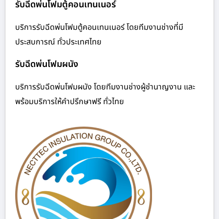
รับฉีดพ่นโฟมตู้คอนเทนเนอร์
บริการรับฉีดพ่นโฟมตู้คอนเทนเนอร์ โดยทีมงานช่างที่มี
ประสบการณ์ ทั่วประเทศไทย
รับฉีดพ่นโฟมผนัง
บริการรับฉีดพ่นโฟมผนัง โดยทีมงานช่างผู้ชำนาญงาน และ
พร้อมบริการให้คำปรึกษาฟรี ทั่วไทย