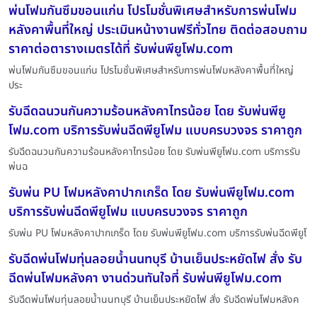
พ่นโฟมกันซึมขอนแก่น โปรโมชั่นพิเศษสำหรับการพ่นโฟม
หลังคาพื้นที่ใหญ่ ประเมินหน้างานฟรีทั่วไทย ติดต่อสอบถาม
ราคาต่อตารางเมตรได้ที่ รับพ่นพียูโฟม.com
พ่นโฟมกันซึมขอนแก่น โปรโมชั่นพิเศษสำหรับการพ่นโฟมหลังคาพื้นที่ใหญ่
ประ
รับฉีดฉนวนกันความร้อนหลังคาไทรน้อย โดย รับพ่นพียู
โฟม.com บริการรับพ่นฉีดพียูโฟม แบบครบวงจร ราคาถูก
รับฉีดฉนวนกันความร้อนหลังคาไทรน้อย โดย รับพ่นพียูโฟม.com บริการรับ
พ่นฉ
รับพ่น PU โฟมหลังคาปากเกร็ด โดย รับพ่นพียูโฟม.com
บริการรับพ่นฉีดพียูโฟม แบบครบวงจร ราคาถูก
รับพ่น PU โฟมหลังคาปากเกร็ด โดย รับพ่นพียูโฟม.com บริการรับพ่นฉีดพียูโ
รับฉีดพ่นโฟมทุ่นลอยน้ำนนทบุรี บ้านเย็นประหยัดไฟ สั่ง รับ
ฉีดพ่นโฟมหลังคา งานด่วนทันใจที่ รับพ่นพียูโฟม.com
รับฉีดพ่นโฟมทุ่นลอยน้ำนนทบุรี บ้านเย็นประหยัดไฟ สั่ง รับฉีดพ่นโฟมหลังค