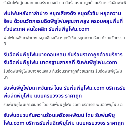
รับฉีดโฟมตู้คอนเทนเนอร์งามวงศ์วาน กันร้อนราคาถูกด้วยบริการ รับฉีดพ่นพี
พ่นโฟมหลังคาลำปาง หยุดเสียงดัง หยุดรั่วซึม หยุดความ
ร้อน ด้วยนวัตกรรมฉีดพียูโฟมคุณภาพสูง ครอบคลุมพื้นที่
ทั่วประเทศ สนใจคลิก รับพ่นพียูโฟม.com
พ่นโฟมหลังคาลำปาง หยุดเสียงดัง หยุดรั่วซึม หยุดความร้อน ด้วยนวัตกรรม
ฉี
รับฉีดพ่นพียูโฟมบางคอแหลม กันร้อนราคาถูกด้วยบริการ
รับฉีดพ่นพียูโฟม มาตรฐานสากลที่ รับพ่นพียูโฟม.com
รับฉีดพ่นพียูโฟมบางคอแหลม กันร้อนราคาถูกด้วยบริการ รับฉีดพ่นพียูโฟม
มา
รับพ่นพียูโฟมเกาะจันทร์ โดย รับพ่นพียูโฟม.com บริการรับ
พ่นฉีดพียูโฟม แบบครบวงจร ราคาถูก
รับพ่นพียูโฟมเกาะจันทร์ โดย รับพ่นพียูโฟม.com บริการรับพ่นฉีดพียูโฟม ฉ
รับพ่นฉนวนกันความร้อนเครือสหพัฒน์ โดย รับพ่นพียู
โฟม.com บริการรับพ่นฉีดพียูโฟม แบบครบวงจร ราคาถูก