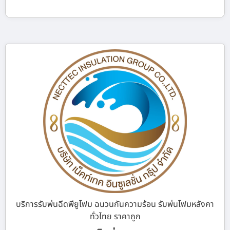
บริการรับพ่นฉีดพียูโฟม ฉนวนกันความร้อน รับพ่นโฟมหลังคา
ทั่วไทย ราคาถูก