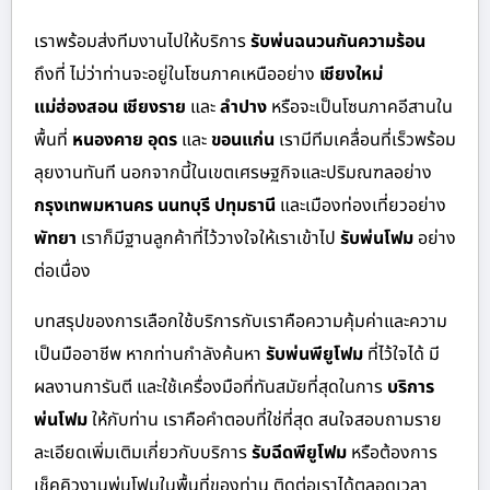
เราพร้อมส่งทีมงานไปให้บริการ
รับพ่นฉนวนกันความร้อน
ถึงที่ ไม่ว่าท่านจะอยู่ในโซนภาคเหนืออย่าง
เชียงใหม่
แม่ฮ่องสอน เชียงราย
และ
ลำปาง
หรือจะเป็นโซนภาคอีสานใน
พื้นที่
หนองคาย อุดร
และ
ขอนแก่น
เรามีทีมเคลื่อนที่เร็วพร้อม
ลุยงานทันที นอกจากนี้ในเขตเศรษฐกิจและปริมณฑลอย่าง
กรุงเทพมหานคร นนทบุรี ปทุมธานี
และเมืองท่องเที่ยวอย่าง
พัทยา
เราก็มีฐานลูกค้าที่ไว้วางใจให้เราเข้าไป
รับพ่นโฟม
อย่าง
ต่อเนื่อง
บทสรุปของการเลือกใช้บริการกับเราคือความคุ้มค่าและความ
เป็นมืออาชีพ หากท่านกำลังค้นหา
รับพ่นพียูโฟม
ที่ไว้ใจได้ มี
ผลงานการันตี และใช้เครื่องมือที่ทันสมัยที่สุดในการ
บริการ
พ่นโฟม
ให้กับท่าน เราคือคำตอบที่ใช่ที่สุด สนใจสอบถามราย
ละเอียดเพิ่มเติมเกี่ยวกับบริการ
รับฉีดพียูโฟม
หรือต้องการ
เช็คคิวงานพ่นโฟมในพื้นที่ของท่าน ติดต่อเราได้ตลอดเวลา