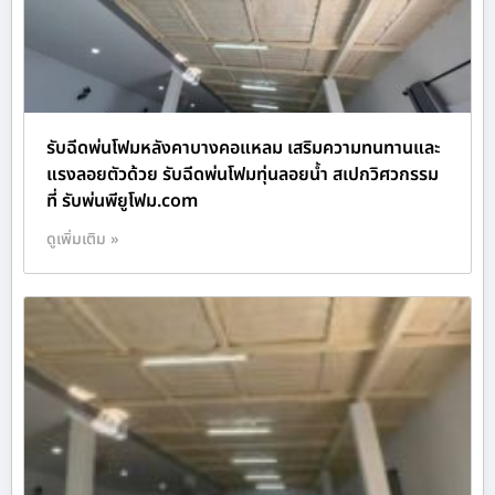
รับฉีดพ่นโฟมหลังคาบางคอแหลม เสริมความทนทานและ
แรงลอยตัวด้วย รับฉีดพ่นโฟมทุ่นลอยน้ำ สเปกวิศวกรรม
ที่ รับพ่นพียูโฟม.com
ดูเพิ่มเติม »