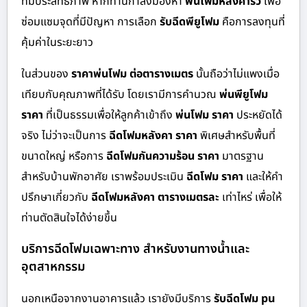
ที่มีประสิทธิภาพ หากท่านกำลังมองหา
พ่นโฟมหลังคารั่ว
เพื่อ
ซ่อมแซมจุดที่มีปัญหา การเลือก
รับฉีดพียูโฟม
คือการลงทุนที่
คุ้มค่าในระยะยาว
ในส่วนของ
ราคาพ่นโฟม ต่อตารางเมตร
นั้นถือว่าไม่แพงเมื่อ
เทียบกับคุณภาพที่ได้รับ โดยเรามีการคำนวณ
พ่นพียูโฟม
ราคา
ที่เป็นธรรมเพื่อให้ลูกค้าเข้าถึง
พ่นโฟม ราคา
ประหยัดได้
จริง ไม่ว่าจะเป็นการ
ฉีดโฟมหลังคา ราคา
พิเศษสำหรับพื้นที่
ขนาดใหญ่ หรือการ
ฉีดโฟมกันความร้อน ราคา
มาตรฐาน
สำหรับบ้านพักอาศัย เราพร้อมประเมิน
ฉีดโฟม ราคา
และให้คำ
ปรึกษาเกี่ยวกับ
ฉีดโฟมหลังคา ตารางเมตรละ
เท่าไหร่ เพื่อให้
ท่านตัดสินใจได้ง่ายขึ้น
บริการฉีดโฟมเฉพาะทาง สำหรับงานทางน้ำและ
อุตสาหกรรม
นอกเหนือจากงานอาคารแล้ว เรายังมีบริการ
รับฉีดโฟม pu