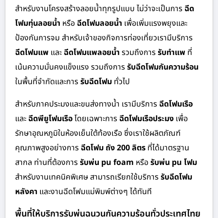
สำหรับงานโครงสร้างลอยน้ำทุกรูปแบบ ไม่ว่าจะเป็นการ
ฉีด
โฟมทุ่นลอยน้ำ
หรือ
ฉีดโฟมลอยน้ำ
เพื่อเพิ่มแรงพยุงและ
ป้องกันการจม สำหรับเจ้าของกิจการท่องเที่ยวเรามีบริการ
ฉีดโฟมแพ
และ
ฉีดโฟมแพลอยน้ำ
รวมถึงการ
รับทำแพ
ที่
เน้นความมั่นคงแข็งแรง รวมถึงการ
รับฉีดโฟมกันความร้อน
ในพื้นที่จำกัดและการ
รับฉีดโฟม
ทั่วไป
สำหรับภาคประมงและขนส่งทางน้ำ เรามีบริการ
ฉีดโฟมเรือ
และ
ฉีดพียูโฟมเรือ
โดยเฉพาะการ
ฉีดโฟมเรือประมง
เพื่อ
รักษาอุณหภูมิในห้องเย็นใต้ท้องเรือ ซึ่งเราใช้ผลิตภัณฑ์
คุณภาพสูงอย่างการ
ฉีดโฟม ถัง 200 ลิตร
ที่ได้มาตรฐาน
สากล ท่านที่ต้องการ
รับพ่น pu foam
หรือ
รับพ่น pu โฟม
สำหรับงานเทคนิคพิเศษ สามารถเรียกใช้บริการ
รับฉีดโฟม
หลังคา
และงานฉีดโฟมแม่พิมพ์ต่างๆ ได้ทันที
พื้นที่ให้บริการรับพ่นฉนวนกันความร้อนทั่วประเทศไทย