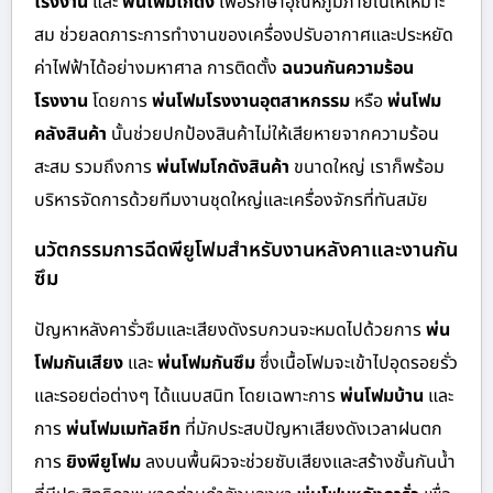
โรงงาน
และ
พ่นโฟมโกดัง
เพื่อรักษาอุณหภูมิภายในให้เหมาะ
สม ช่วยลดภาระการทำงานของเครื่องปรับอากาศและประหยัด
ค่าไฟฟ้าได้อย่างมหาศาล การติดตั้ง
ฉนวนกันความร้อน
โรงงาน
โดยการ
พ่นโฟมโรงงานอุตสาหกรรม
หรือ
พ่นโฟม
คลังสินค้า
นั้นช่วยปกป้องสินค้าไม่ให้เสียหายจากความร้อน
สะสม รวมถึงการ
พ่นโฟมโกดังสินค้า
ขนาดใหญ่ เราก็พร้อม
บริหารจัดการด้วยทีมงานชุดใหญ่และเครื่องจักรที่ทันสมัย
นวัตกรรมการฉีดพียูโฟมสำหรับงานหลังคาและงานกัน
ซึม
ปัญหาหลังคารั่วซึมและเสียงดังรบกวนจะหมดไปด้วยการ
พ่น
โฟมกันเสียง
และ
พ่นโฟมกันซึม
ซึ่งเนื้อโฟมจะเข้าไปอุดรอยรั่ว
และรอยต่อต่างๆ ได้แนบสนิท โดยเฉพาะการ
พ่นโฟมบ้าน
และ
การ
พ่นโฟมเมทัลชีท
ที่มักประสบปัญหาเสียงดังเวลาฝนตก
การ
ยิงพียูโฟม
ลงบนพื้นผิวจะช่วยซับเสียงและสร้างชั้นกันน้ำ