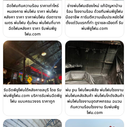
ฉีดโฟมกันความร้อน ราคาเท่าไหร่
ช่างพ่นโฟมเชียงใหม่ แก้ปัญหาบ้าน
หนองคาย พ่นโฟม ราคา พ่นโฟม
ร้อน โรงงานร้อน ด้วยทีมพ่นพียูโฟม
หลังคา ราคา ราคาพ่นโฟม ต่อตาราง
มืออาชีพ การันตีความเย็นประหยัดไฟ
เมตร พ่นโฟม คุ้มไหม พ่นโฟมกี่บาท
ตั้งแต่วันแรกที่ทำ ดูรายละเอียดที่ รับ
ฉีดโฟมหลังคา ราคา รับพ่นพียู
พ่นพียูโฟม.com
โฟม.com
รับฉีดพียูโฟมใต้หลังคาชลบุรี โดย รับ
พ่น pu โฟมโพนพิสัย พ่นโฟมโรงงาน
พ่นพียูโฟม.com บริการรับพ่นฉีดพียู
พ่นโฟมคลังสินค้า พ่นโฟมโกดังสินค้า
โฟม แบบครบวงจร ราคาถูก
พ่นโฟมโรงงานอุตสาหกรรม ฉนวน
กันความร้อนโรงงาน รับพ่นพียู
โฟม.com