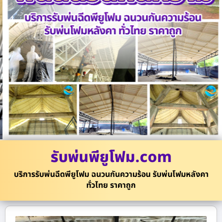
รับพ่นพียูโฟม.com
บริการรับพ่นฉีดพียูโฟม ฉนวนกันความร้อน รับพ่นโฟมหลังคา
ทั่วไทย ราคาถูก