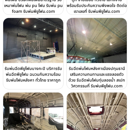
เหมาพ่นโฟม พ่น pu โฟม รับพ่น pu
พร้อมรับประกันความพึงพอใจ ติดต่อ
foam รับพ่นพียูโฟม.com
เราเลยที่ รับพ่นพียูโฟม.com
รับพ่นฉีดพียูโฟมบางกะปิ บริการรับ
รับฉีดพ่นโฟมหลังคาเมืองปทุมธานี
พ่นฉีดพียูโฟม ฉนวนกันความร้อน
เสริมความทนทานและแรงลอยตัว
รับพ่นโฟมหลังคา ทั่วไทย ราคาถูก
ด้วย รับฉีดพ่นโฟมทุ่นลอยน้ำ สเปก
วิศวกรรมที่ รับพ่นพียูโฟม.com