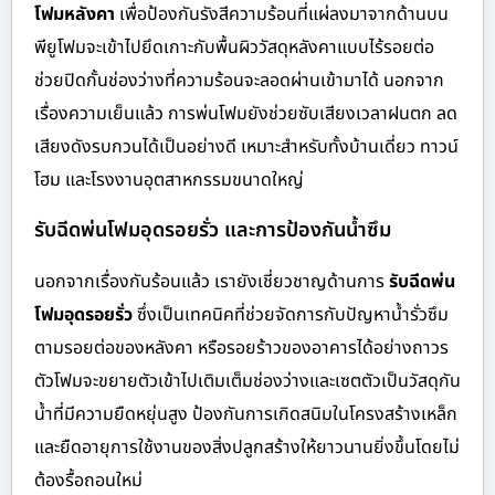
โฟมหลังคา
เพื่อป้องกันรังสีความร้อนที่แผ่ลงมาจากด้านบน
พียูโฟมจะเข้าไปยึดเกาะกับพื้นผิววัสดุหลังคาแบบไร้รอยต่อ
ช่วยปิดกั้นช่องว่างที่ความร้อนจะลอดผ่านเข้ามาได้ นอกจาก
เรื่องความเย็นแล้ว การพ่นโฟมยังช่วยซับเสียงเวลาฝนตก ลด
เสียงดังรบกวนได้เป็นอย่างดี เหมาะสำหรับทั้งบ้านเดี่ยว ทาวน์
โฮม และโรงงานอุตสาหกรรมขนาดใหญ่
รับฉีดพ่นโฟมอุดรอยรั่ว และการป้องกันน้ำซึม
นอกจากเรื่องกันร้อนแล้ว เรายังเชี่ยวชาญด้านการ
รับฉีดพ่น
โฟมอุดรอยรั่ว
ซึ่งเป็นเทคนิคที่ช่วยจัดการกับปัญหาน้ำรั่วซึม
ตามรอยต่อของหลังคา หรือรอยร้าวของอาคารได้อย่างถาวร
ตัวโฟมจะขยายตัวเข้าไปเติมเต็มช่องว่างและเซตตัวเป็นวัสดุกัน
น้ำที่มีความยืดหยุ่นสูง ป้องกันการเกิดสนิมในโครงสร้างเหล็ก
และยืดอายุการใช้งานของสิ่งปลูกสร้างให้ยาวนานยิ่งขึ้นโดยไม่
ต้องรื้อถอนใหม่