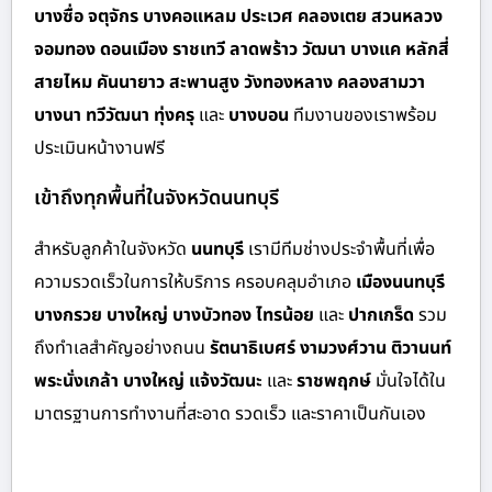
บางซื่อ จตุจักร บางคอแหลม ประเวศ คลองเตย สวนหลวง
จอมทอง ดอนเมือง ราชเทวี ลาดพร้าว วัฒนา บางแค หลักสี่
สายไหม คันนายาว สะพานสูง วังทองหลาง คลองสามวา
บางนา ทวีวัฒนา ทุ่งครุ
และ
บางบอน
ทีมงานของเราพร้อม
ประเมินหน้างานฟรี
เข้าถึงทุกพื้นที่ในจังหวัดนนทบุรี
สำหรั
บลูกค้าในจังหวัด
นนทบุรี
เรามีทีมช่างประจำพื้นที่เพื่อ
ความรวดเร็วในการให้บริการ ครอบคลุมอำเภอ
เมืองนนทบุรี
บางกรวย บางใหญ่ บางบัวทอง ไทรน้อย
และ
ปากเกร็ด
รวม
ถึงทำเลสำคัญอย่างถนน
รัตนาธิเบศร์ งามวงศ์วาน ติวานนท์
พระนั่งเกล้า บางใหญ่ แจ้งวัฒนะ
และ
ราชพฤกษ์
มั่นใจได้ใน
มาตรฐานการทำงานที่สะอาด รวดเร็ว และราคาเป็นกันเอง