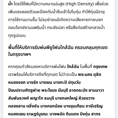
น้ำ
โดยใช้โฟมที่มีความหนาแน่นสูง (High Density) เพื่อช่วย
เพิ่มแรงลอยตัวและป้องกันน้ำซึมเข้าไปในทุ่น ทำให้ทุ่นมีอายุ
การใช้งานนานขึ้น ไม่จมง่ายแม้เกิดความเสียหายภายนอก
ตอบโจทย์งานแพริมน้ำ กระชังปลา หรือสิ่งก่อสร้างกลางน้ำ
ทุกรูปแบบ
พื้นที่ให้บริการรับพ่นพียูโฟมใกล้ฉัน ครอบคลุมทุกเขต
ในกรุงเทพฯ
หากคุณกำลังมองหาบริการพ่นโฟม
ใกล้ฉัน
ในพื้นที่
กรุงเทพ
เราพร้อมให้บริการถึงที่ทุกเขต ไม่ว่าจะเป็น
พระนคร ดุสิต
หนองจอก บางรัก บางเขน บางกะปิ ปทุมวัน
ป้อมปราบศัตรูพ่าย พระโขนง มีนบุรี ลาดกระบัง ยานนาวา
สัมพันธวงศ์ พญาไท ธนบุรี บางกอกใหญ่ ห้วยขวาง
คลองสาน ตลิ่งชัน บางกอกน้อย บางขุนเทียน ภาษีเจริญ
หนองแขม ราษฎร์บูรณะ บางพลัด ดินแดง บึงกุ่ม สาทร