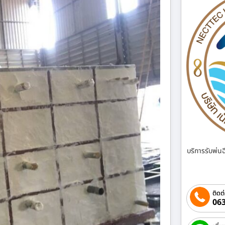
บริการรับพ่น
ติดต
063