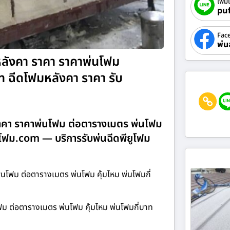
เพิ่ม
pu
Fac
พ่น
หลังคา ราคา ราคาพ่นโฟม
ท ฉีดโฟมหลังคา ราคา รับ
ราคา ราคาพ่นโฟม ต่อตารางเมตร พ่นโฟม
ยูโฟม.com — บริการรับพ่นฉีดพียูโฟม
โฟม ต่อตารางเมตร พ่นโฟม คุ้มไหม พ่นโฟมกี่
ม ต่อตารางเมตร พ่นโฟม คุ้มไหม พ่นโฟมกี่บาท