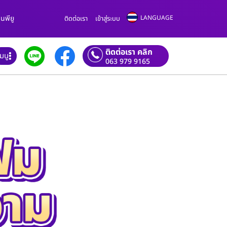
นพียู
LANGUAGE
ติดต่อเรา
เข้าสู่ระบบ
ติดต่อเรา คลิก
เมนู
063 979 9165