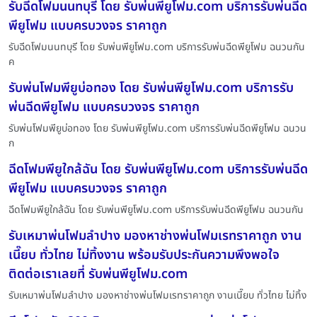
รับฉีดโฟมนนทบุรี โดย รับพ่นพียูโฟม.com บริการรับพ่นฉีด
พียูโฟม แบบครบวงจร ราคาถูก
รับฉีดโฟมนนทบุรี โดย รับพ่นพียูโฟม.com บริการรับพ่นฉีดพียูโฟม ฉนวนกัน
ค
รับพ่นโฟมพียูบ่อทอง โดย รับพ่นพียูโฟม.com บริการรับ
พ่นฉีดพียูโฟม แบบครบวงจร ราคาถูก
รับพ่นโฟมพียูบ่อทอง โดย รับพ่นพียูโฟม.com บริการรับพ่นฉีดพียูโฟม ฉนวน
ก
ฉีดโฟมพียูใกล้ฉัน โดย รับพ่นพียูโฟม.com บริการรับพ่นฉีด
พียูโฟม แบบครบวงจร ราคาถูก
ฉีดโฟมพียูใกล้ฉัน โดย รับพ่นพียูโฟม.com บริการรับพ่นฉีดพียูโฟม ฉนวนกัน
รับเหมาพ่นโฟมลำปาง มองหาช่างพ่นโฟมเรทราคาถูก งาน
เนี๊ยบ ทั่วไทย ไม่ทิ้งงาน พร้อมรับประกันความพึงพอใจ
ติดต่อเราเลยที่ รับพ่นพียูโฟม.com
รับเหมาพ่นโฟมลำปาง มองหาช่างพ่นโฟมเรทราคาถูก งานเนี๊ยบ ทั่วไทย ไม่ทิ้ง