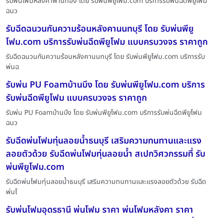
รับพ่นโฟมหลังคาพานทอง โดย รับพ่นพียูโฟม.com บริการรับพ่นฉีดพียูโฟม
ฉนว
รับฉีดฉนวนกันความร้อนหลังคานนทบุรี โดย รับพ่นพียู
โฟม.com บริการรับพ่นฉีดพียูโฟม แบบครบวงจร ราคาถูก
รับฉีดฉนวนกันความร้อนหลังคานนทบุรี โดย รับพ่นพียูโฟม.com บริการรับ
พ่นฉ
รับพ่น PU Foamบ้านบึง โดย รับพ่นพียูโฟม.com บริการ
รับพ่นฉีดพียูโฟม แบบครบวงจร ราคาถูก
รับพ่น PU Foamบ้านบึง โดย รับพ่นพียูโฟม.com บริการรับพ่นฉีดพียูโฟม
ฉนว
รับฉีดพ่นโฟมทุ่นลอยน้ำธนบุรี เสริมความทนทานและแรง
ลอยตัวด้วย รับฉีดพ่นโฟมทุ่นลอยน้ำ สเปกวิศวกรรมที่ รับ
พ่นพียูโฟม.com
รับฉีดพ่นโฟมทุ่นลอยน้ำธนบุรี เสริมความทนทานและแรงลอยตัวด้วย รับฉีด
พ่นโ
รับพ่นโฟมอุดรธานี พ่นโฟม ราคา พ่นโฟมหลังคา ราคา