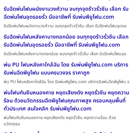
รับฉีดพ่นโฟมผนังงามวงศ์วาน จบทุกจุดร้าวรั่วซึม เลือก รับ
ฉีดพ่นโฟมอุดรอยรั่ว มืออาชีพที่ รับพ่นพียูโฟม.com
รับฉีดพ่นโฟมผนังงามวงศ์วาน จบทุกจุดร้าวรั่วซึม เลือก รับฉีดพ่นโฟมอุดรอ
รับฉีดพ่นโฟมหลังคาบางกอกน้อย จบทุกจุดร้าวรั่วซึม เลือก
รับฉีดพ่นโฟมอุดรอยรั่ว มืออาชีพที่ รับพ่นพียูโฟม.com
รับฉีดพ่นโฟมหลังคาบางกอกน้อย จบทุกจุดร้าวรั่วซึม เลือก รับฉีดพ่นโฟมอุด
พ่น PU โฟมหลังคาใกล้ฉัน โดย รับพ่นพียูโฟม.com บริการ
รับพ่นฉีดพียูโฟม แบบครบวงจร ราคาถูก
พ่น PU โฟมหลังคาใกล้ฉัน โดย รับพ่นพียูโฟม.com บริการรับพ่นฉีดพียูโฟม ฉ
พ่นโฟมกันซึมหนองคาย หยุดเสียงดัง หยุดรั่วซึม หยุดความ
ร้อน ด้วยนวัตกรรมฉีดพียูโฟมคุณภาพสูง ครอบคลุมพื้นที่
ทั่วประเทศ สนใจคลิก รับพ่นพียูโฟม.com
พ่นโฟมกันซึมหนองคาย หยุดเสียงดัง หยุดรั่วซึม หยุดความร้อน ด้วย
นวัตกรรม