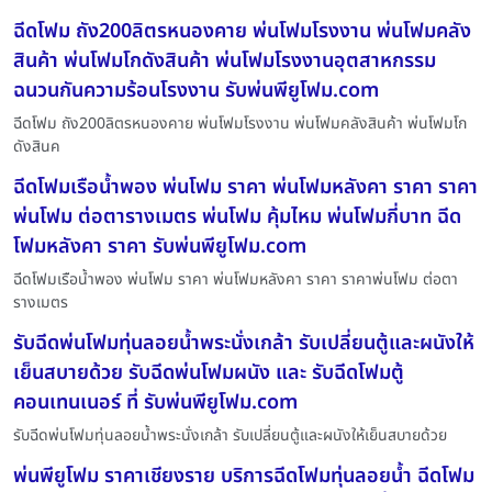
ฉีดโฟม ถัง200ลิตรหนองคาย พ่นโฟมโรงงาน พ่นโฟมคลัง
สินค้า พ่นโฟมโกดังสินค้า พ่นโฟมโรงงานอุตสาหกรรม
ฉนวนกันความร้อนโรงงาน รับพ่นพียูโฟม.com
ฉีดโฟม ถัง200ลิตรหนองคาย พ่นโฟมโรงงาน พ่นโฟมคลังสินค้า พ่นโฟมโก
ดังสินค
ฉีดโฟมเรือน้ำพอง พ่นโฟม ราคา พ่นโฟมหลังคา ราคา ราคา
พ่นโฟม ต่อตารางเมตร พ่นโฟม คุ้มไหม พ่นโฟมกี่บาท ฉีด
โฟมหลังคา ราคา รับพ่นพียูโฟม.com
ฉีดโฟมเรือน้ำพอง พ่นโฟม ราคา พ่นโฟมหลังคา ราคา ราคาพ่นโฟม ต่อตา
รางเมตร
รับฉีดพ่นโฟมทุ่นลอยน้ำพระนั่งเกล้า รับเปลี่ยนตู้และผนังให้
เย็นสบายด้วย รับฉีดพ่นโฟมผนัง และ รับฉีดโฟมตู้
คอนเทนเนอร์ ที่ รับพ่นพียูโฟม.com
รับฉีดพ่นโฟมทุ่นลอยน้ำพระนั่งเกล้า รับเปลี่ยนตู้และผนังให้เย็นสบายด้วย
พ่นพียูโฟม ราคาเชียงราย บริการฉีดโฟมทุ่นลอยน้ำ ฉีดโฟม