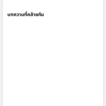
บทความที่คล้ายกัน