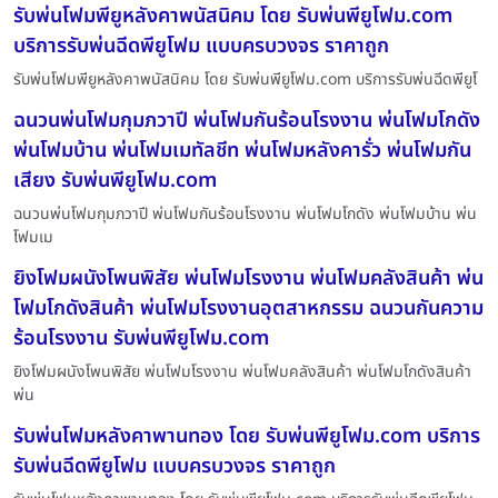
รับพ่นโฟมพียูหลังคาพนัสนิคม โดย รับพ่นพียูโฟม.com
บริการรับพ่นฉีดพียูโฟม แบบครบวงจร ราคาถูก
รับพ่นโฟมพียูหลังคาพนัสนิคม โดย รับพ่นพียูโฟม.com บริการรับพ่นฉีดพียูโ
ฉนวนพ่นโฟมกุมภวาปี พ่นโฟมกันร้อนโรงงาน พ่นโฟมโกดัง
พ่นโฟมบ้าน พ่นโฟมเมทัลชีท พ่นโฟมหลังคารั่ว พ่นโฟมกัน
เสียง รับพ่นพียูโฟม.com
ฉนวนพ่นโฟมกุมภวาปี พ่นโฟมกันร้อนโรงงาน พ่นโฟมโกดัง พ่นโฟมบ้าน พ่น
โฟมเม
ยิงโฟมผนังโพนพิสัย พ่นโฟมโรงงาน พ่นโฟมคลังสินค้า พ่น
โฟมโกดังสินค้า พ่นโฟมโรงงานอุตสาหกรรม ฉนวนกันความ
ร้อนโรงงาน รับพ่นพียูโฟม.com
ยิงโฟมผนังโพนพิสัย พ่นโฟมโรงงาน พ่นโฟมคลังสินค้า พ่นโฟมโกดังสินค้า
พ่น
รับพ่นโฟมหลังคาพานทอง โดย รับพ่นพียูโฟม.com บริการ
รับพ่นฉีดพียูโฟม แบบครบวงจร ราคาถูก