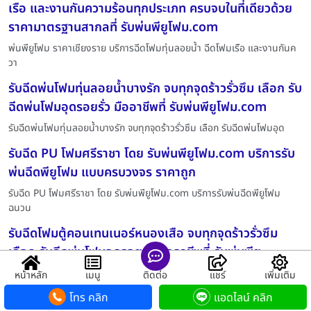
เรือ และงานกันความร้อนทุกประเภท ครบจบในที่เดียวด้วย
ราคามาตรฐานสากลที่ รับพ่นพียูโฟม.com
พ่นพียูโฟม ราคาเชียงราย บริการฉีดโฟมทุ่นลอยน้ำ ฉีดโฟมเรือ และงานกันค
วา
รับฉีดพ่นโฟมทุ่นลอยน้ำบางรัก จบทุกจุดร้าวรั่วซึม เลือก รับ
ฉีดพ่นโฟมอุดรอยรั่ว มืออาชีพที่ รับพ่นพียูโฟม.com
รับฉีดพ่นโฟมทุ่นลอยน้ำบางรัก จบทุกจุดร้าวรั่วซึม เลือก รับฉีดพ่นโฟมอุด
รับฉีด PU โฟมศรีราชา โดย รับพ่นพียูโฟม.com บริการรับ
พ่นฉีดพียูโฟม แบบครบวงจร ราคาถูก
รับฉีด PU โฟมศรีราชา โดย รับพ่นพียูโฟม.com บริการรับพ่นฉีดพียูโฟม
ฉนวน
รับฉีดโฟมตู้คอนเทนเนอร์หนองเสือ จบทุกจุดร้าวรั่วซึม
เลือก รับฉีดพ่นโฟมอุดรอยรั่ว มืออาชีพที่ รับพ่นพียู
โฟม.com
หน้าหลัก
เมนู
ติดต่อ
แชร์
เพิ่มเติม
รับฉีดโฟมตู้คอนเทนเนอร์หนองเสือ จบทุกจุดร้าวรั่วซึม เลือก รับฉีดพ่นโฟม
โทร คลิก
แอดไลน์ คลิก