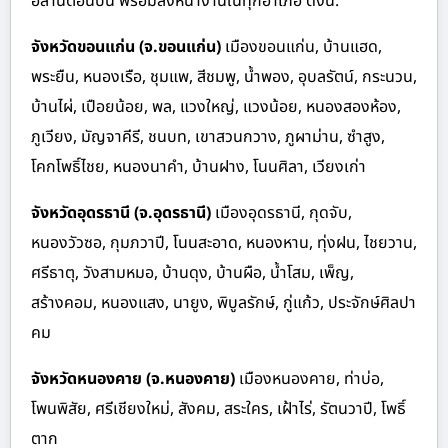
อีสานตอนบน พร้อมลงหน้างานในทุกอำเภอ ดังนี้:
จังหวัดขอนแก่น (จ.ขอนแก่น)
เมืองขอนแก่น, บ้านแฮด,
พระยืน, หนองเรือ, ชุมแพ, สีชมพู, น้ำพอง, อุบลรัตน์, กระนวน,
บ้านไผ่, เปือยน้อย, พล, แวงใหญ่, แวงน้อย, หนองสองห้อง,
ภูเวียง, มัญจาคีรี, ชนบท, เขาสวนกวาง, ภูผาม่าน, ซำสูง,
โคกโพธิ์ไชย, หนองนาคำ, บ้านฝาง, โนนศิลา, เวียงเก่า
จังหวัดอุดรธานี (จ.อุดรธานี)
เมืองอุดรธานี, กุดจับ,
หนองวัวซอ, กุมภวาปี, โนนสะอาด, หนองหาน, ทุ่งฝน, ไชยวาน,
ศรีธาตุ, วังสามหมอ, บ้านดุง, บ้านผือ, น้ำโสม, เพ็ญ,
สร้างคอม, หนองแสง, นายูง, พิบูลรักษ์, กู่แก้ว, ประจักษ์ศิลปา
คม
จังหวัดหนองคาย (จ.หนองคาย)
เมืองหนองคาย, ท่าบ่อ,
โพนพิสัย, ศรีเชียงใหม่, สังคม, สระใคร, เฝ้าไร่, รัตนวาปี, โพธิ์
ตาก