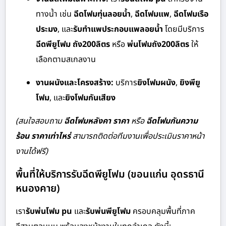
ทางน้ำ เช่น
ฉีดโฟมทุ่นลอยน้ำ
,
ฉีดโฟมแพ
,
ฉีดโฟมเรือ
ประมง
, และ
รับทำแพประกอบแพลอยน้ำ
โดยมีบริการ
ฉีดพียูโฟม ถัง200ลิตร
หรือ
พ่นโฟมถัง200ลิตร
ให้
เลือกตามสเกลงาน
งานผนังและโครงสร้าง:
บริการ
ยิงโฟมผนัง
,
ยิงพียู
โฟม
, และ
ยิงโฟมกันเสียง
(สนใจสอบถาม
ฉีดโฟมหลังคา ราคา
หรือ
ฉีดโฟมกันความ
ร้อน ราคาเท่าไหร่
สามารถติดต่อทีมงานเพื่อประเมินราคาหน้า
งานได้ฟรี)
พื้นที่ให้บริการรับฉีดพียูโฟม (ขอนแก่น อุดรธานี
หนองคาย)
เรา
รับพ่นโฟม pu
และ
รับพ่นพียูโฟม
ครอบคลุมพื้นที่ภาค