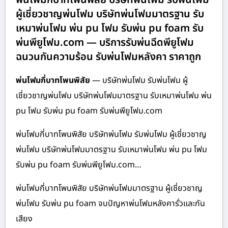
ผู้เชี่ยวชาญพ่นโฟม บริษัทพ่นโฟมมาตรฐาน รับ
เหมาพ่นโฟม พ่น pu โฟม รับพ่น pu foam รับ
พ่นพียูโฟม.com — บริการรับพ่นฉีดพียูโฟม
ฉนวนกันความร้อน รับพ่นโฟมหลังคา ราคาถูก
พ่นโฟมกี่บาทโพนพิสัย
— บริษัทพ่นโฟม รับพ่นโฟม ผู้
เชี่ยวชาญพ่นโฟม บริษัทพ่นโฟมมาตรฐาน รับเหมาพ่นโฟม พ่น
pu โฟม รับพ่น pu foam รับพ่นพียูโฟม.com
พ่นโฟมกี่บาทโพนพิสัย บริษัทพ่นโฟม รับพ่นโฟม ผู้เชี่ยวชาญ
พ่นโฟม บริษัทพ่นโฟมมาตรฐาน รับเหมาพ่นโฟม พ่น pu โฟม
รับพ่น pu foam รับพ่นพียูโฟม.com…
พ่นโฟมกี่บาทโพนพิสัย บริษัทพ่นโฟมมาตรฐาน ผู้เชี่ยวชาญ
พ่นโฟม รับพ่น pu foam จบปัญหาพ่นโฟมหลังคารั่วและกัน
เสียง