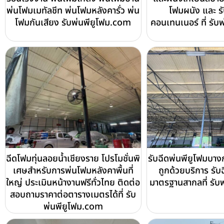
พ่นโฟมเมทัลชีท พ่นโฟมหลังคารั่ว พ่น
โฟมผนัง และ รั
โฟมกันเสียง รับพ่นพียูโฟม.com
คอนเทนเนอร์ ที่ รั
ฉีดโฟมทุ่นลอยน้ำเชียงราย โปรโมชั่นพิ
รับฉีดพ่นพียูโฟมบางก
เศษสำหรับการพ่นโฟมหลังคาพื้นที่
ถูกด้วยบริการ รับ
ใหญ่ ประเมินหน้างานฟรีทั่วไทย ติดต่อ
มาตรฐานสากลที่ รับ
สอบถามราคาต่อตารางเมตรได้ที่ รับ
พ่นพียูโฟม.com