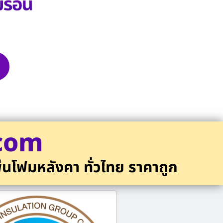
.com
่นโฟมหลังคา ทั่วไทย ราคาถูก