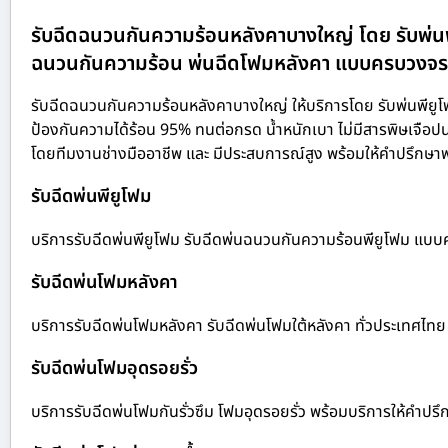
รับฉีดฉนวนกันความร้อนหลังคาบางใหญ่ โดย รับพ่นพ
ฉนวนกันความร้อน พ่นฉีดโฟมหลังคา แบบครบวงจร รา
รับฉีดฉนวนกันความร้อนหลังคาบางใหญ่ ให้บริการโดย รับพ่นพีย
ป้องกันความได้ร้อน 95% ทนต่อกรด น้ำหนักเบา ไม่มีสารพิษเจือปน 
โดยทีมงานช่างมืออาชีพ และ มีประสบการณ์สูง พร้อมให้คำปรึกษาฟร
รับฉีดพ่นพียูโฟม
บริการรับฉีดพ่นพียูโฟม รับฉีดพ่นฉนวนกันความร้อนพียูโฟม แบ
รับฉีดพ่นโฟมหลังคา
บริการรับฉีดพ่นโฟมหลังคา รับฉีดพ่นโฟมใต้หลังคา ทั่วประเทศไทย
รับฉีดพ่นโฟมอุดรอยรั่ว
บริการรับฉีดพ่นโฟมกันรั่วซึม โฟมอุดรอยรั่ว พร้อมบริการให้คำปรึ