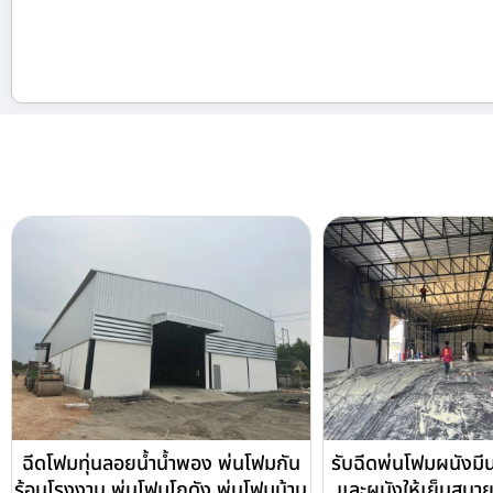
ฉีดโฟมทุ่นลอยน้ำน้ำพอง พ่นโฟมกัน
รับฉีดพ่นโฟมผนังมีนบุ
ร้อนโรงงาน พ่นโฟมโกดัง พ่นโฟมบ้าน
และผนังให้เย็นสบาย