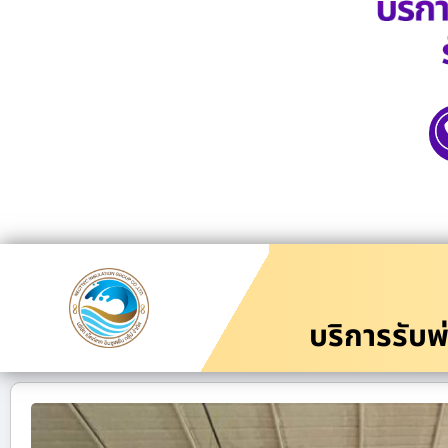
บริการรับพ