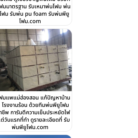
โฟมมาตรฐาน รับเหมาพ่นโฟม พ่น
โฟม รับพ่น pu foam รับพ่นพียู
โฟม.com
โฟมแพแม่ฮ่องสอน แก้ปัญหาบ้าน
น โรงงานร้อน ด้วยทีมพ่นพียูโฟม
าชีพ การันตีความเย็นประหยัดไฟ
แต่วันแรกที่ทำ ดูรายละเอียดที่ รับ
พ่นพียูโฟม.com