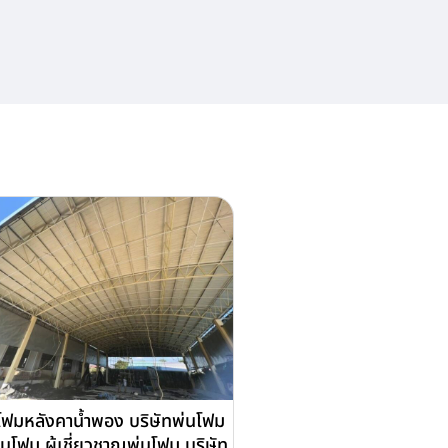
โฟมหลังคาน้ำพอง บริษัทพ่นโฟม
่นโฟม ผู้เชี่ยวชาญพ่นโฟม บริษัท