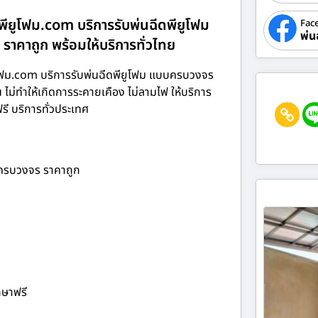
ียูโฟม.com บริการรับพ่นฉีดพียูโฟม
Fac
พ่น
คาถูก พร้อมให้บริการทั่วไทย
ูโฟม.com บริการรับพ่นฉีดพียูโฟม แบบครบวงจร
ไม่ทำให้เกิดการระคายเคือง ไม่ลามไฟ ให้บริการ
ี บริการทั่วประเทศ
บครบวงจร ราคาถูก
กษาฟรี