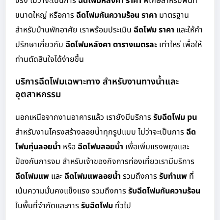
จริง ไม่ว่าจะเป็นการ
ฉีดโฟมหลังคา ราคา
พิเศษสำหรับพื้นที่
ขนาดใหญ่ หรือการ
ฉีดโฟมกันความร้อน ราคา
มาตรฐาน
สำหรับบ้านพักอาศัย เราพร้อมประเมิน
ฉีดโฟม ราคา
และให้คำ
ปรึกษาเกี่ยวกับ
ฉีดโฟมหลังคา ตารางเมตรละ
เท่าไหร่ เพื่อให้
ท่านตัดสินใจได้ง่ายขึ้น
บริการฉีดโฟมเฉพาะทาง สำหรับงานทางน้ำและ
อุตสาหกรรม
นอกเหนือจากงานอาคารแล้ว เรายังมีบริการ
รับฉีดโฟม pu
สำหรับงานโครงสร้างลอยน้ำทุกรูปแบบ ไม่ว่าจะเป็นการ
ฉีด
โฟมทุ่นลอยน้ำ
หรือ
ฉีดโฟมลอยน้ำ
เพื่อเพิ่มแรงพยุงและ
ป้องกันการจม สำหรับเจ้าของกิจการท่องเที่ยวเรามีบริการ
ฉีดโฟมแพ
และ
ฉีดโฟมแพลอยน้ำ
รวมถึงการ
รับทำแพ
ที่
เน้นความมั่นคงแข็งแรง รวมถึงการ
รับฉีดโฟมกันความร้อน
ในพื้นที่จำกัดและการ
รับฉีดโฟม
ทั่วไป