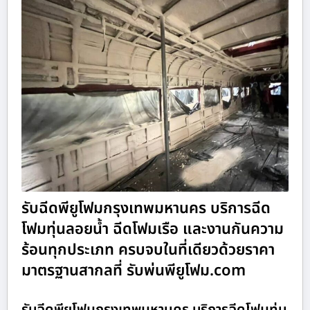
รับฉีดพียูโฟมกรุงเทพมหานคร บริการฉีด
โฟมทุ่นลอยน้ำ ฉีดโฟมเรือ และงานกันความ
ร้อนทุกประเภท ครบจบในที่เดียวด้วยราคา
มาตรฐานสากลที่ รับพ่นพียูโฟม.com
รับฉีดพียูโฟมกรุงเทพมหานคร บริการฉีดโฟมทุ่น