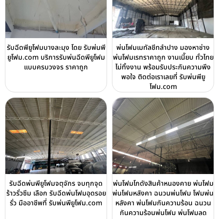
รับฉีดพียูโฟมบางละมุง โดย รับพ่นพี
พ่นโฟมเมทัลชีทลำปาง มองหาช่าง
ยูโฟม.com บริการรับพ่นฉีดพียูโฟม
พ่นโฟมเรทราคาถูก งานเนี๊ยบ ทั่วไทย
แบบครบวงจร ราคาถูก
ไม่ทิ้งงาน พร้อมรับประกันความพึง
พอใจ ติดต่อเราเลยที่ รับพ่นพียู
โฟม.com
รับฉีดพ่นพียูโฟมจตุจักร จบทุกจุด
พ่นโฟมโกดังสินค้าหนองคาย พ่นโฟม
ร้าวรั่วซึม เลือก รับฉีดพ่นโฟมอุดรอย
พ่นโฟมหลังคา ฉนวนพ่นโฟม โฟมพ่น
รั่ว มืออาชีพที่ รับพ่นพียูโฟม.com
หลังคา พ่นโฟมกันความร้อน ฉนวน
กันความร้อนพ่นโฟม พ่นโฟมลด