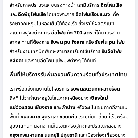
สำหรับภาคประมงและขนส่งทางน้ำ เรามีบริการ
ฉีดโฟมเรือ
และ
ฉีดพียูโฟมเรือ
โดยเฉพาะการ
ฉีดโฟมเรือประมง
เพื่อ
รักษาอุณหภูมิในห้องเย็นใต้ท้องเรือ ซึ่งเราใช้ผลิตภัณฑ์
คุณภาพสูงอย่างการ
ฉีดโฟม ถัง 200 ลิตร
ที่ได้มาตรฐาน
สากล ท่านที่ต้องการ
รับพ่น pu foam
หรือ
รับพ่น pu โฟม
สำหรับงานเทคนิคพิเศษ สามารถเรียกใช้บริการ
รับฉีดโฟม
หลังคา
และงานฉีดโฟมแม่พิมพ์ต่างๆ ได้ทันที
พื้นที่ให้บริการรับพ่นฉนวนกันความร้อนทั่วประเทศไทย
เราพร้อมส่งทีมงานไปให้บริการ
รับพ่นฉนวนกันความร้อน
ถึงที่ ไม่ว่าท่านจะอยู่ในโซนภาคเหนืออย่าง
เชียงใหม่
แม่ฮ่องสอน เชียงราย
และ
ลำปาง
หรือจะเป็นโซนภาคอีสานใน
พื้นที่
หนองคาย อุดร
และ
ขอนแก่น
เรามีทีมเคลื่อนที่เร็วพร้อม
ลุยงานทันที นอกจากนี้ในเขตเศรษฐกิจและปริมณฑลอย่าง
กรุงเทพมหานคร นนทบุรี ปทุมธานี
และเมืองท่องเที่ยวอย่าง