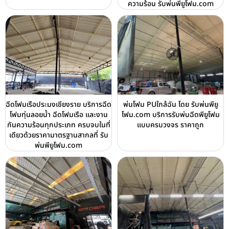
ความร้อน รับพ่นพียูโฟม.com
ฉีดโฟมเรือประมงเชียงราย บริการฉีด
พ่นโฟม PUใกล้ฉัน โดย รับพ่นพียู
โฟมทุ่นลอยน้ำ ฉีดโฟมเรือ และงาน
โฟม.com บริการรับพ่นฉีดพียูโฟม
กันความร้อนทุกประเภท ครบจบในที่
แบบครบวงจร ราคาถูก
เดียวด้วยราคามาตรฐานสากลที่ รับ
พ่นพียูโฟม.com