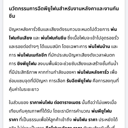
นวัตกรรมการฉีดพียูโฟมสำหรับงานหลังคาและงานกัน
ซึม
ปัญหาหลังคารั่วซึมและเสียงดังรบกวนจะหมดไปด้วยการ
พ่น
โฟมกันเสียง
และ
พ่นโฟมกันซึม
ซึ่งเนื้อโฟมจะเข้าไปอุดรอยรั่ว
และรอยต่อต่างๆ ได้แนบสนิท โดยเฉพาะการ
พ่นโฟมบ้าน
และ
การ
พ่นโฟมเมทัลชีท
ที่มักประสบปัญหาเสียงดังเวลาฝนตก
การ
ยิงพียูโฟม
ลงบนพื้นผิวจะช่วยซับเสียงและสร้างชั้นกันน้ำ
ที่มีประสิทธิภาพ หากท่านกำลังมองหา
พ่นโฟมหลังคารั่ว
เพื่อ
ซ่อมแซมจุดที่มีปัญหา การเลือก
รับฉีดพียูโฟม
คือการลงทุนที่
คุ้มค่าในระยะยาว
ในส่วนของ
ราคาพ่นโฟม ต่อตารางเมตร
นั้นถือว่าไม่แพงเมื่อ
เทียบกับคุณภาพที่ได้รับ โดยเรามีการคำนวณ
พ่นพียูโฟม
ราคา
ที่เป็นธรรมเพื่อให้ลูกค้าเข้าถึง
พ่นโฟม ราคา
ประหยัดได้