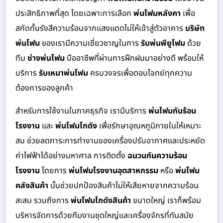
ประสิทธิภาพที่สุด โดยเฉพาะการเลือก
พ่นโฟมหลังคา
เพื่อ
สกัดกั้นรังสีความร้อนจากแสงแดดไม่ให้เข้าสู่ตัวอาคาร
บริษัท
พ่นโฟม
ของเรามีความเชี่ยวชาญในการ
รับพ่นพียูโฟม
ด้วย
ทีม
ช่างพ่นโฟม
มืออาชีพที่ผ่านการฝึกฝนมาอย่างดี พร้อมให้
บริการ
รับเหมาพ่นโฟม
ครบวงจรเพื่อตอบโจทย์ทุกความ
ต้องการของลูกค้า
สำหรับการใช้งานในภาคธุรกิจ เรามีบริการ
พ่นโฟมกันร้อน
โรงงาน
และ
พ่นโฟมโกดัง
เพื่อรักษาอุณหภูมิภายในให้เหมาะ
สม ช่วยลดภาระการทำงานของเครื่องปรับอากาศและประหยัด
ค่าไฟฟ้าได้อย่างมหาศาล การติดตั้ง
ฉนวนกันความร้อน
โรงงาน
โดยการ
พ่นโฟมโรงงานอุตสาหกรรม
หรือ
พ่นโฟม
คลังสินค้า
นั้นช่วยปกป้องสินค้าไม่ให้เสียหายจากความร้อน
สะสม รวมถึงการ
พ่นโฟมโกดังสินค้า
ขนาดใหญ่ เราก็พร้อม
บริหารจัดการด้วยทีมงานชุดใหญ่และเครื่องจักรที่ทันสมัย