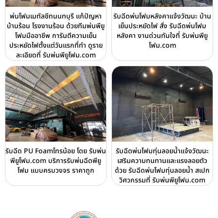
พ่นโฟมเมทัลชีทนนทบุรี แก้ปัญหา
รับฉีดพ่นโฟมหลังคาแจ้งวัฒนะ บ้าน
บ้านร้อน โรงงานร้อน ด้วยทีมพ่นพียู
เย็นประหยัดไฟ สั่ง รับฉีดพ่นโฟม
โฟมมืออาชีพ การันตีความเย็น
หลังคา งานด่วนทันใจที่ รับพ่นพียู
ประหยัดไฟตั้งแต่วันแรกที่ทำ ดูราย
โฟม.com
ละเอียดที่ รับพ่นพียูโฟม.com
รับฉีด PU Foamไทรน้อย โดย รับพ่น
รับฉีดพ่นโฟมทุ่นลอยน้ำแจ้งวัฒนะ
พียูโฟม.com บริการรับพ่นฉีดพียู
เสริมความทนทานและแรงลอยตัว
โฟม แบบครบวงจร ราคาถูก
ด้วย รับฉีดพ่นโฟมทุ่นลอยน้ำ สเปก
วิศวกรรมที่ รับพ่นพียูโฟม.com