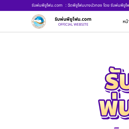
รับพ่นพียูโฟม.com
: ฉีดพียูโฟมบางบัวทอง โดย รับพ่นพีย
รับพ่นพียูโฟม.com
หน้
OFFICIAL WEBSITE