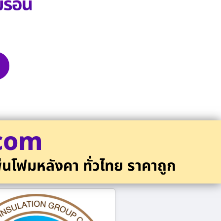
.com
่นโฟมหลังคา ทั่วไทย ราคาถูก