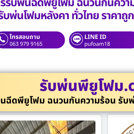
โทรสอบถาม
LINE ID
063 979 9165
pufoam18
รับพ่นพียูโฟม
่นฉีดพียูโฟม ฉนวนกันความร้อน รับพ