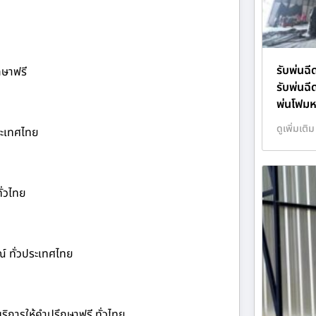
รับพ่นฉ
กษาฟรี
รับพ่นฉี
พ่นโฟมหล
ดูเพิ่มเติม
ระเทศไทย
ั่วไทย
์ ทั่วประเทศไทย
ิการให้คำปรึกษาฟรี ทั่วไทย