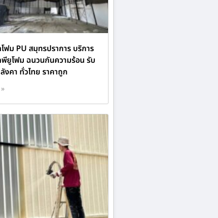
ีดโฟม PU สมุทรปราการ บริการ
ดพียูโฟม ฉนวนกันความร้อน รับ
ังคา ทั่วไทย ราคาถูก
 »