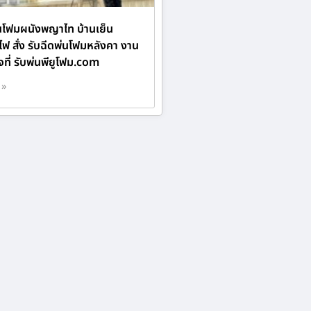
่นโฟมผนังพญาไท บ้านเย็น
ฟ สั่ง รับฉีดพ่นโฟมหลังคา งาน
จที่ รับพ่นพียูโฟม.com
 »