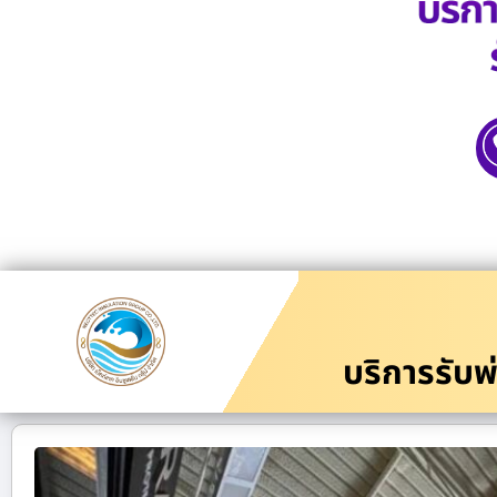
บริการรับพ