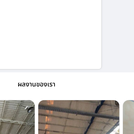
ผลงานของเรา