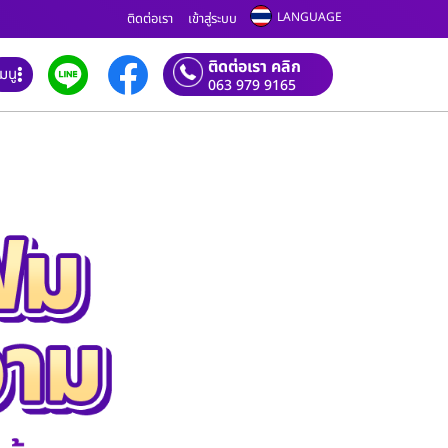
LANGUAGE
ติดต่อเรา
เข้าสู่ระบบ
ติดต่อเรา คลิก
เมนู
063 979 9165