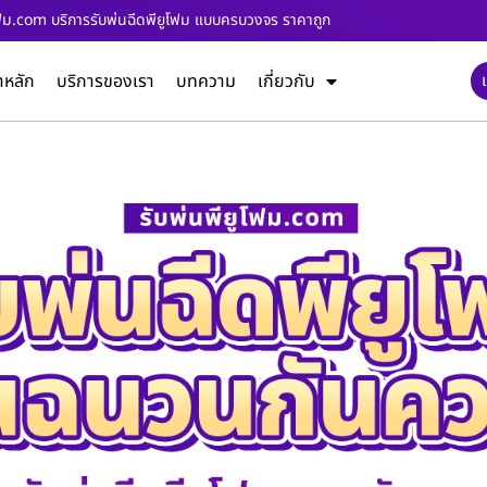
ูโฟม.com บริการรับพ่นฉีดพียูโฟม แบบครบวงจร ราคาถูก
าหลัก
บริการของเรา
บทความ
เกี่ยวกับ