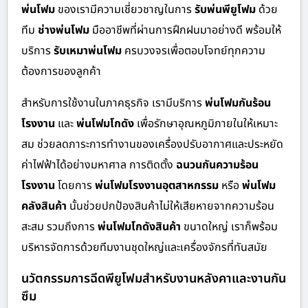
พ่นโฟม
ของเรามีความเชี่ยวชาญในการ
รับพ่นพียูโฟม
ด้วย
ทีม
ช่างพ่นโฟม
มืออาชีพที่ผ่านการฝึกฝนมาอย่างดี พร้อมให้
บริการ
รับเหมาพ่นโฟม
ครบวงจรเพื่อตอบโจทย์ทุกความ
ต้องการของลูกค้า
สำหรับการใช้งานในภาคธุรกิจ เรามีบริการ
พ่นโฟมกันร้อน
โรงงาน
และ
พ่นโฟมโกดัง
เพื่อรักษาอุณหภูมิภายในให้เหมาะ
สม ช่วยลดภาระการทำงานของเครื่องปรับอากาศและประหยัด
ค่าไฟฟ้าได้อย่างมหาศาล การติดตั้ง
ฉนวนกันความร้อน
โรงงาน
โดยการ
พ่นโฟมโรงงานอุตสาหกรรม
หรือ
พ่นโฟม
คลังสินค้า
นั้นช่วยปกป้องสินค้าไม่ให้เสียหายจากความร้อน
สะสม รวมถึงการ
พ่นโฟมโกดังสินค้า
ขนาดใหญ่ เราก็พร้อม
บริหารจัดการด้วยทีมงานชุดใหญ่และเครื่องจักรที่ทันสมัย
นวัตกรรมการฉีดพียูโฟมสำหรับงานหลังคาและงานกัน
ซึม