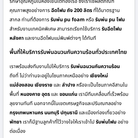
รักษาอุณหภูมิในห้องเย็นใต้ท้องเรือ ซึ่งเราใช้ผลิตภัณฑ์
คุณภาพสูงอย่างการ
ฉีดโฟม ถัง 200 ลิตร
ที่ได้มาตรฐาน
สากล ท่านที่ต้องการ
รับพ่น pu foam
หรือ
รับพ่น pu โฟม
สำหรับงานเทคนิคพิเศษ สามารถเรียกใช้บริการ
รับฉีดโฟม
หลังคา
และงานฉีดโฟมแม่พิมพ์ต่างๆ ได้ทันที
พื้นที่ให้บริการรับพ่นฉนวนกันความร้อนทั่วประเทศไทย
เราพร้อมส่งทีมงานไปให้บริการ
รับพ่นฉนวนกันความร้อน
ถึงที่ ไม่ว่าท่านจะอยู่ในโซนภาคเหนืออย่าง
เชียงใหม่
แม่ฮ่องสอน เชียงราย
และ
ลำปาง
หรือจะเป็นโซนภาคอีสานใน
พื้นที่
หนองคาย อุดร
และ
ขอนแก่น
เรามีทีมเคลื่อนที่เร็วพร้อม
ลุยงานทันที นอกจากนี้ในเขตเศรษฐกิจและปริมณฑลอย่าง
กรุงเทพมหานคร นนทบุรี ปทุมธานี
และเมืองท่องเที่ยวอย่าง
พัทยา
เราก็มีฐานลูกค้าที่ไว้วางใจให้เราเข้าไป
รับพ่นโฟม
อย่าง
ต่อเนื่อง