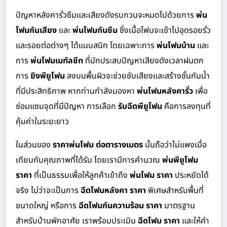
ปัญหาหลังคารั่วซึมและเสียงดังรบกวนจะหมดไปด้วยการ
พ่น
โฟมกันเสียง
และ
พ่นโฟมกันซึม
ซึ่งเนื้อโฟมจะเข้าไปอุดรอยรั่ว
และรอยต่อต่างๆ ได้แนบสนิท โดยเฉพาะการ
พ่นโฟมบ้าน
และ
การ
พ่นโฟมเมทัลชีท
ที่มักประสบปัญหาเสียงดังเวลาฝนตก
การ
ยิงพียูโฟม
ลงบนพื้นผิวจะช่วยซับเสียงและสร้างชั้นกันน้ำ
ที่มีประสิทธิภาพ หากท่านกำลังมองหา
พ่นโฟมหลังคารั่ว
เพื่อ
ซ่อมแซมจุดที่มีปัญหา การเลือก
รับฉีดพียูโฟม
คือการลงทุนที่
คุ้มค่าในระยะยาว
ในส่วนของ
ราคาพ่นโฟม ต่อตารางเมตร
นั้นถือว่าไม่แพงเมื่อ
เทียบกับคุณภาพที่ได้รับ โดยเรามีการคำนวณ
พ่นพียูโฟม
ราคา
ที่เป็นธรรมเพื่อให้ลูกค้าเข้าถึง
พ่นโฟม ราคา
ประหยัดได้
จริง ไม่ว่าจะเป็นการ
ฉีดโฟมหลังคา ราคา
พิเศษสำหรับพื้นที่
ขนาดใหญ่ หรือการ
ฉีดโฟมกันความร้อน ราคา
มาตรฐาน
สำหรับบ้านพักอาศัย เราพร้อมประเมิน
ฉีดโฟม ราคา
และให้คำ