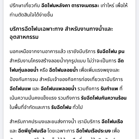
ปรึกษาเกี่ยวกับ
ฉีดโฟมหลังคา ตารางเมตรละ
เท่าไหร่ เพื่อให้
ท่านตัดสินใจได้ง่ายขึ้น
บริการฉีดโฟมเฉพาะทาง สำหรับงานทางน้ำและ
อุตสาหกรรม
นอกเหนือจากงานอาคารแล้ว เรายังมีบริการ
รับฉีดโฟม pu
สำหรับงานโครงสร้างลอยน้ำทุกรูปแบบ ไม่ว่าจะเป็นการ
ฉีด
โฟมทุ่นลอยน้ำ
หรือ
ฉีดโฟมลอยน้ำ
เพื่อเพิ่มแรงพยุงและ
ป้องกันการจม สำหรับเจ้าของกิจการท่องเที่ยวเรามีบริการ
ฉีดโฟมแพ
และ
ฉีดโฟมแพลอยน้ำ
รวมถึงการ
รับทำแพ
ที่
เน้นความมั่นคงแข็งแรง รวมถึงการ
รับฉีดโฟมกันความร้อน
ในพื้นที่จำกัดและการ
รับฉีดโฟม
ทั่วไป
สำหรับภาคประมงและขนส่งทางน้ำ เรามีบริการ
ฉีดโฟมเรือ
และ
ฉีดพียูโฟมเรือ
โดยเฉพาะการ
ฉีดโฟมเรือประมง
เพื่อ