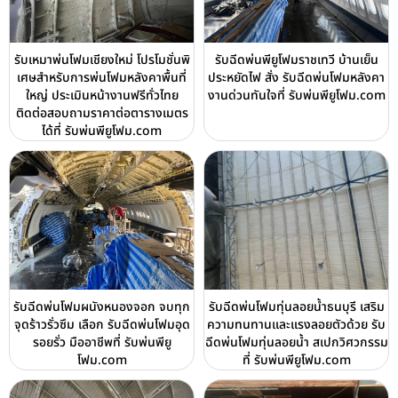
รับเหมาพ่นโฟมเชียงใหม่ โปรโมชั่นพิ
รับฉีดพ่นพียูโฟมราชเทวี บ้านเย็น
เศษสำหรับการพ่นโฟมหลังคาพื้นที่
ประหยัดไฟ สั่ง รับฉีดพ่นโฟมหลังคา
ใหญ่ ประเมินหน้างานฟรีทั่วไทย
งานด่วนทันใจที่ รับพ่นพียูโฟม.com
ติดต่อสอบถามราคาต่อตารางเมตร
ได้ที่ รับพ่นพียูโฟม.com
รับฉีดพ่นโฟมผนังหนองจอก จบทุก
รับฉีดพ่นโฟมทุ่นลอยน้ำธนบุรี เสริม
จุดร้าวรั่วซึม เลือก รับฉีดพ่นโฟมอุด
ความทนทานและแรงลอยตัวด้วย รับ
รอยรั่ว มืออาชีพที่ รับพ่นพียู
ฉีดพ่นโฟมทุ่นลอยน้ำ สเปกวิศวกรรม
โฟม.com
ที่ รับพ่นพียูโฟม.com