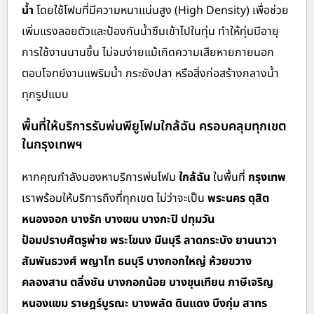
น้ำ
โดยใช้โฟมที่มีความหนาแน่นสูง (High Density) เพื่อช่วย
เพิ่มแรงลอยตัวและป้องกันน้ำซึมเข้าไปในทุ่น ทำให้ทุ่นมีอายุ
การใช้งานนานขึ้น ไม่จมง่ายแม้เกิดความเสียหายภายนอก
ตอบโจทย์งานแพริมน้ำ กระชังปลา หรือสิ่งก่อสร้างกลางน้ำ
ทุกรูปแบบ
พื้นที่ให้บริการรับพ่นพียูโฟมใกล้ฉัน ครอบคลุมทุกเขต
ในกรุงเทพฯ
หากคุณกำลังมองหาบริการพ่นโฟม
ใกล้ฉัน
ในพื้นที่
กรุงเทพ
เราพร้อมให้บริการถึงที่ทุกเขต ไม่ว่าจะเป็น
พระนคร ดุสิต
หนองจอก บางรัก บางเขน บางกะปิ ปทุมวัน
ป้อมปราบศัตรูพ่าย พระโขนง มีนบุรี ลาดกระบัง ยานนาวา
สัมพันธวงศ์ พญาไท ธนบุรี บางกอกใหญ่ ห้วยขวาง
คลองสาน ตลิ่งชัน บางกอกน้อย บางขุนเทียน ภาษีเจริญ
หนองแขม ราษฎร์บูรณะ บางพลัด ดินแดง บึงกุ่ม สาทร