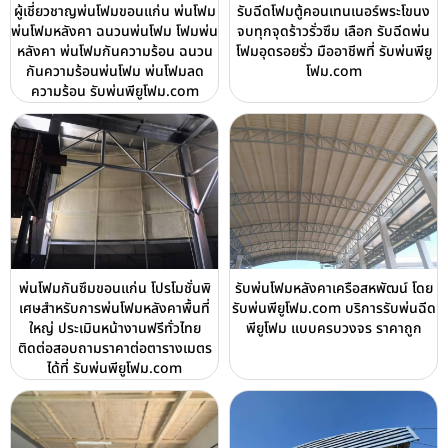
ผู้เชี่ยวชาญพ่นโฟมขอนแก่น พ่นโฟม
รับฉีดโฟมตู้คอนเทนเนอร์พระโขนง
พ่นโฟมหลังคา ฉนวนพ่นโฟม โฟมพ่น
จบทุกจุดร้าวรั่วซึม เลือก รับฉีดพ่น
หลังคา พ่นโฟมกันความร้อน ฉนวน
โฟมอุดรอยรั่ว มืออาชีพที่ รับพ่นพียู
กันความร้อนพ่นโฟม พ่นโฟมลด
โฟม.com
ความร้อน รับพ่นพียูโฟม.com
พ่นโฟมกันซึมขอนแก่น โปรโมชั่นพิ
รับพ่นโฟมหลังคาเครือสหพัฒน์ โดย
เศษสำหรับการพ่นโฟมหลังคาพื้นที่
รับพ่นพียูโฟม.com บริการรับพ่นฉีด
ใหญ่ ประเมินหน้างานฟรีทั่วไทย
พียูโฟม แบบครบวงจร ราคาถูก
ติดต่อสอบถามราคาต่อตารางเมตร
ได้ที่ รับพ่นพียูโฟม.com