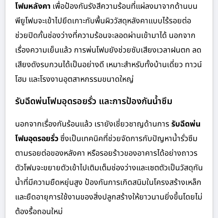
โฟมหลังคา
เพื่อป้องกันรังสีความร้อนที่แผ่ลงมาจากด้านบน
พียูโฟมจะเข้าไปยึดเกาะกับพื้นผิววัสดุหลังคาแบบไร้รอยต่อ
ช่วยปิดกั้นช่องว่างที่ความร้อนจะลอดผ่านเข้ามาได้ นอกจาก
เรื่องความเย็นแล้ว การพ่นโฟมยังช่วยซับเสียงเวลาฝนตก ลด
เสียงดังรบกวนได้เป็นอย่างดี เหมาะสำหรับทั้งบ้านเดี่ยว ทาวน์
โฮม และโรงงานอุตสาหกรรมขนาดใหญ่
รับฉีดพ่นโฟมอุดรอยรั่ว และการป้องกันน้ำซึม
นอกจากเรื่องกันร้อนแล้ว เรายังเชี่ยวชาญด้านการ
รับฉีดพ่น
โฟมอุดรอยรั่ว
ซึ่งเป็นเทคนิคที่ช่วยจัดการกับปัญหาน้ำรั่วซึม
ตามรอยต่อของหลังคา หรือรอยร้าวของอาคารได้อย่างถาวร
ตัวโฟมจะขยายตัวเข้าไปเติมเต็มช่องว่างและเซตตัวเป็นวัสดุกัน
น้ำที่มีความยืดหยุ่นสูง ป้องกันการเกิดสนิมในโครงสร้างเหล็ก
และยืดอายุการใช้งานของสิ่งปลูกสร้างให้ยาวนานยิ่งขึ้นโดยไม่
ต้องรื้อถอนใหม่