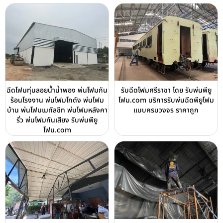
ฉีดโฟมทุ่นลอยน้ำน้ำพอง พ่นโฟมกัน
รับฉีดโฟมศรีราชา โดย รับพ่นพียู
ร้อนโรงงาน พ่นโฟมโกดัง พ่นโฟม
โฟม.com บริการรับพ่นฉีดพียูโฟม
บ้าน พ่นโฟมเมทัลชีท พ่นโฟมหลังคา
แบบครบวงจร ราคาถูก
รั่ว พ่นโฟมกันเสียง รับพ่นพียู
โฟม.com