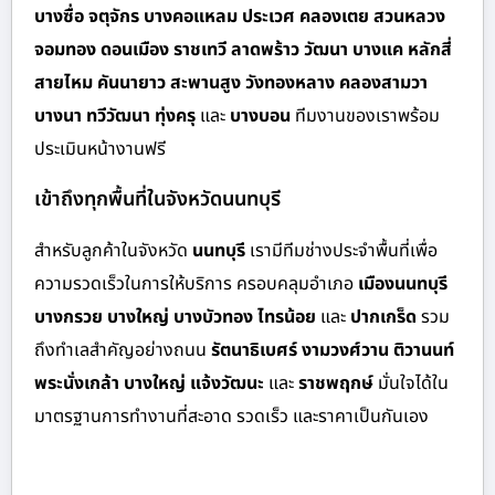
บางซื่อ จตุจักร บางคอแหลม ประเวศ คลองเตย สวนหลวง
จอมทอง ดอนเมือง ราชเทวี ลาดพร้าว วัฒนา บางแค หลักสี่
สายไหม คันนายาว สะพานสูง วังทองหลาง คลองสามวา
บางนา ทวีวัฒนา ทุ่งครุ
และ
บางบอน
ทีมงานของเราพร้อม
ประเมินหน้างานฟรี
เข้าถึงทุกพื้นที่ในจังหวัดนนทบุรี
สำหรั
บลูกค้าในจังหวัด
นนทบุรี
เรามีทีมช่างประจำพื้นที่เพื่อ
ความรวดเร็วในการให้บริการ ครอบคลุมอำเภอ
เมืองนนทบุรี
บางกรวย บางใหญ่ บางบัวทอง ไทรน้อย
และ
ปากเกร็ด
รวม
ถึงทำเลสำคัญอย่างถนน
รัตนาธิเบศร์ งามวงศ์วาน ติวานนท์
พระนั่งเกล้า บางใหญ่ แจ้งวัฒนะ
และ
ราชพฤกษ์
มั่นใจได้ใน
มาตรฐานการทำงานที่สะอาด รวดเร็ว และราคาเป็นกันเอง