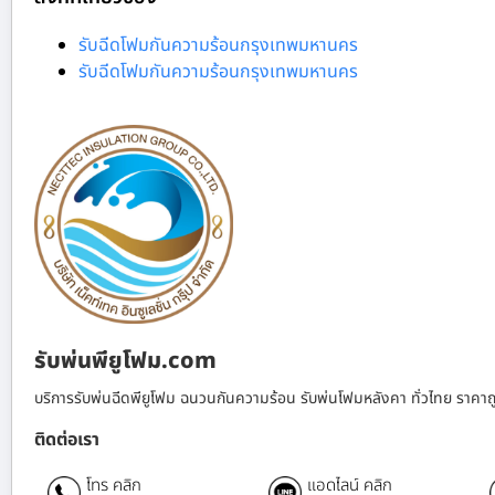
รับฉีดโฟมกันความร้อนกรุงเทพมหานคร
รับฉีดโฟมกันความร้อนกรุงเทพมหานคร
รับพ่นพียูโฟม.com
บริการรับพ่นฉีดพียูโฟม ฉนวนกันความร้อน รับพ่นโฟมหลังคา ทั่วไทย ราคาถ
ติดต่อเรา
โทร คลิก
แอดไลน์ คลิก