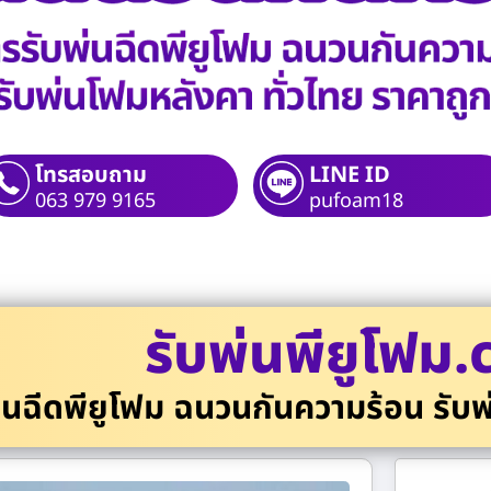
โทรสอบถาม
LINE ID
063 979 9165
pufoam18
รับพ่นพียูโฟม
่นฉีดพียูโฟม ฉนวนกันความร้อน รับพ