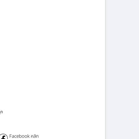
ูก
Facebook คลิก