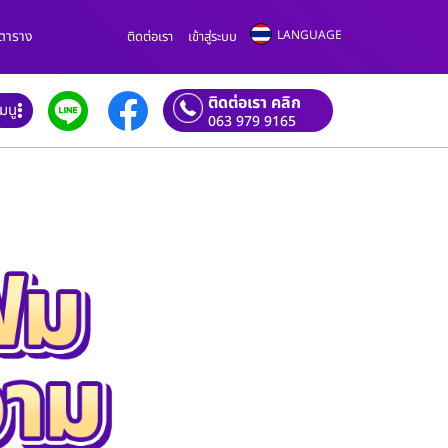
อตาราง
LANGUAGE
ติดต่อเรา
เข้าสู่ระบบ
ติดต่อเรา คลิก
เมนู
063 979 9165