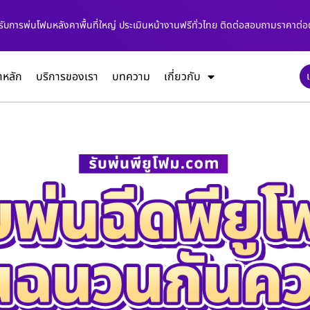
ับการพ่นโฟมหลังคาพื้นที่ใหญ่ ประเมินหน้างานฟรีทั่วไทย ติดต่อสอบถามราคาต่
าหลัก
บริการของเรา
บทความ
เกี่ยวกับ