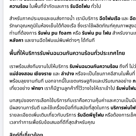
ความร้อน
ในพื้นที่จำกัดและการ
รับฉีดโฟม
ทั่วไป
สำหรับภาคประมงและขนส่งทางน้ำ เรามีบริการ
ฉีดโฟมเรือ
และ
ฉีด
รักษาอุณหภูมิในห้องเย็นใต้ท้องเรือ ซึ่งเราใช้ผลิตภัณฑ์คุณภาพสู
ท่านที่ต้องการ
รับพ่น pu foam
หรือ
รับพ่น pu โฟม
สำหรับงานเท
หลังคา
และงานฉีดโฟมแม่พิมพ์ต่างๆ ได้ทันที
พื้นที่ให้บริการรับพ่นฉนวนกันความร้อนทั่วประเทศไทย
เราพร้อมส่งทีมงานไปให้บริการ
รับพ่นฉนวนกันความร้อน
ถึงที่ ไม
แม่ฮ่องสอน เชียงราย
และ
ลำปาง
หรือจะเป็นโซนภาคอีสานในพื้นที
พร้อมลุยงานทันที นอกจากนี้ในเขตเศรษฐกิจและปริมณฑลอย่าง
ก
เที่ยวอย่าง
พัทยา
เราก็มีฐานลูกค้าที่ไว้วางใจให้เราเข้าไป
รับพ่นโฟ
บทสรุปของการเลือกใช้บริการกับเราคือความคุ้มค่าและความเป็นม
มีผลงานการันตี และใช้เครื่องมือที่ทันสมัยที่สุดในการ
บริการพ่นโ
รายละเอียดเพิ่มเติมเกี่ยวกับบริการ
รับฉีดพียูโฟม
หรือต้องการเช็ค
เวลาทำการเพื่อรับข้อเสนอที่ดีที่สุดสำหรับคุณ
ลิงก์ที่เกี่ยวข้อง