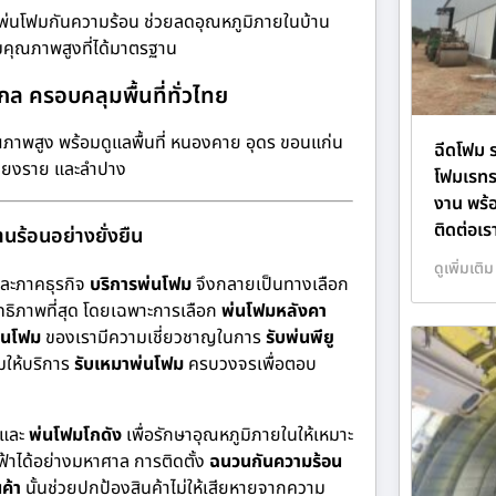
พ่นโฟมกันความร้อน ช่วยลดอุณหภูมิภายในบ้าน
คุณภาพสูงที่ได้มาตรฐาน
 ครอบคลุมพื้นที่ทั่วไทย
ภาพสูง พร้อมดูแลพื้นที่ หนองคาย อุดร ขอนแก่น
ฉีดโฟม 
เชียงราย และลำปาง
โฟมเรทรา
งาน พร้
ติดต่อเร
นร้อนอย่างยั่งยืน
ดูเพิ่มเติม
และภาคธุรกิจ
บริการพ่นโฟม
จึงกลายเป็นทางเลือก
ิทธิภาพที่สุด โดยเฉพาะการเลือก
พ่นโฟมหลังคา
พ่นโฟม
ของเรามีความเชี่ยวชาญในการ
รับพ่นพียู
มให้บริการ
รับเหมาพ่นโฟม
ครบวงจรเพื่อตอบ
และ
พ่นโฟมโกดัง
เพื่อรักษาอุณหภูมิภายในให้เหมาะ
าได้อย่างมหาศาล การติดตั้ง
ฉนวนกันความร้อน
ค้า
นั้นช่วยปกป้องสินค้าไม่ให้เสียหายจากความ