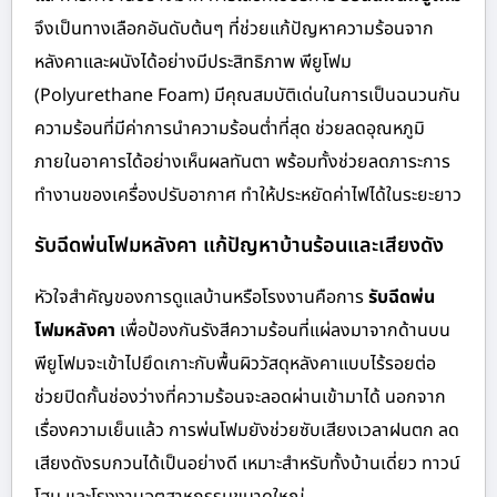
จึงเป็นทางเลือกอันดับต้นๆ ที่ช่วยแก้ปัญหาความร้อนจาก
หลังคาและผนังได้อย่างมีประสิทธิภาพ พียูโฟม
(Polyurethane Foam) มีคุณสมบัติเด่นในการเป็นฉนวนกัน
ความร้อนที่มีค่าการนำความร้อนต่ำที่สุด ช่วยลดอุณหภูมิ
ภายในอาคารได้อย่างเห็นผลทันตา พร้อมทั้งช่วยลดภาระการ
ทำงานของเครื่องปรับอากาศ ทำให้ประหยัดค่าไฟได้ในระยะยาว
รับฉีดพ่นโฟมหลังคา แก้ปัญหาบ้านร้อนและเสียงดัง
หัวใจสำคัญของการดูแลบ้านหรือโรงงานคือการ
รับฉีดพ่น
โฟมหลังคา
เพื่อป้องกันรังสีความร้อนที่แผ่ลงมาจากด้านบน
พียูโฟมจะเข้าไปยึดเกาะกับพื้นผิววัสดุหลังคาแบบไร้รอยต่อ
ช่วยปิดกั้นช่องว่างที่ความร้อนจะลอดผ่านเข้ามาได้ นอกจาก
เรื่องความเย็นแล้ว การพ่นโฟมยังช่วยซับเสียงเวลาฝนตก ลด
เสียงดังรบกวนได้เป็นอย่างดี เหมาะสำหรับทั้งบ้านเดี่ยว ทาวน์
โฮม และโรงงานอุตสาหกรรมขนาดใหญ่