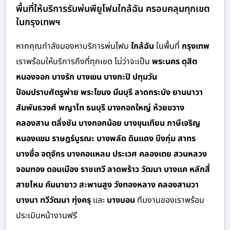
พื้นที่ให้บริการรับพ่นพียูโฟมใกล้ฉัน ครอบคลุมทุกเขต
ในกรุงเทพฯ
หากคุณกำลังมองหาบริการพ่นโฟม
ใกล้ฉัน
ในพื้นที่
กรุงเทพ
เราพร้อมให้บริการถึงที่ทุกเขต ไม่ว่าจะเป็น
พระนคร ดุสิต
หนองจอก บางรัก บางเขน บางกะปิ ปทุมวัน
ป้อมปราบศัตรูพ่าย พระโขนง มีนบุรี ลาดกระบัง ยานนาวา
สัมพันธวงศ์ พญาไท ธนบุรี บางกอกใหญ่ ห้วยขวาง
คลองสาน ตลิ่งชัน บางกอกน้อย บางขุนเทียน ภาษีเจริญ
หนองแขม ราษฎร์บูรณะ บางพลัด ดินแดง บึงกุ่ม สาทร
บางซื่อ จตุจักร บางคอแหลม ประเวศ คลองเตย สวนหลวง
จอมทอง ดอนเมือง ราชเทวี ลาดพร้าว วัฒนา บางแค หลักสี่
สายไหม คันนายาว สะพานสูง วังทองหลาง คลองสามวา
บางนา ทวีวัฒนา ทุ่งครุ
และ
บางบอน
ทีมงานของเราพร้อม
ประเมินหน้างานฟรี