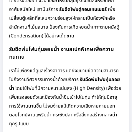
โดยตรงตลอดทั้งวัน และสำหรับกลุ่มธุรกิจขนส่งหรือที่พัก
อาศัยสมัยใหม่ เรามีบริการ
รับฉีดโฟมตู้คอนเทนเนอร์
เพื่อ
เปลี่ยนตู้เหล็กที่สะสมความร้อนสูงให้กลายเป็นห้องพักหรือ
สำนักงานที่เย็นสบาย ป้องกันการเกิดหยดน้ำเกาะตามผนังตู้
(Condensation) ได้อย่างเด็ดขาด
รับฉีดพ่นโฟมทุ่นลอยน้ำ งานสเปกพิเศษเพื่อความ
ทนทาน
เราไม่เพียงแต่ดูแลเรื่องอาคาร แต่ยังขยายขีดความสามารถ
ไปถึงงานวิศวกรรมทางน้ำด้วยบริการ
รับฉีดพ่นโฟมทุ่นลอย
น้ำ
โดยใช้โฟมที่มีความหนาแน่นสูง (High Density) เพื่อช่วย
เพิ่มแรงลอยตัวและป้องกันน้ำซึมเข้าไปในทุ่น ทำให้ทุ่นมีอายุ
การใช้งานนานขึ้น ไม่จมง่ายแม้เกิดความเสียหายภายนอก
ตอบโจทย์งานแพริมน้ำ กระชังปลา หรือสิ่งก่อสร้างกลางน้ำ
ทุกรูปแบบ