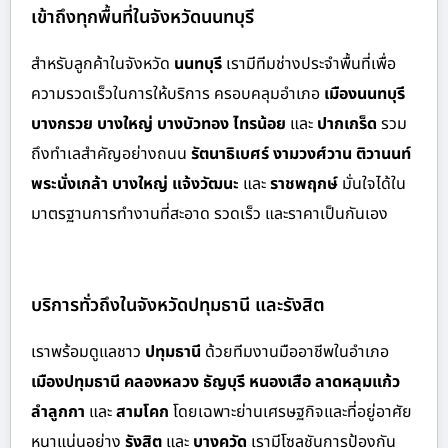
เข้าถึงทุกพื้นที่ในจังหวัดนนทบุรี
สำหรั
บลูกค้าในจังหวัด
นนทบุรี
เรามีทีมช่างประจำพื้นที่เพื่อ
ความรวดเร็วในการให้บริการ ครอบคลุมอำเภอ
เมืองนนทบุรี
บางกรวย บางใหญ่ บางบัวทอง ไทรน้อย
และ
ปากเกร็ด
รวม
ถึงทำเลสำคัญอย่างถนน
รัตนาธิเบศร์ งามวงศ์วาน ติวานนท์
พระนั่งเกล้า บางใหญ่ แจ้งวัฒนะ
และ
ราชพฤกษ์
มั่นใจได้ใน
มาตรฐานการทำงานที่สะอาด รวดเร็ว และราคาเป็นกันเอง
บริการทั่วถึงในจังหวัดปทุมธานี และรังสิต
เราพร้อมดูแลชาว
ปทุมธานี
ด้วย
ทีมงานมืออาชีพในอำเภอ
เมืองปทุมธานี คลองหลวง ธัญบุรี หนองเสือ ลาดหลุมแก้ว
ลำลูกกา
และ
สามโคก
โดยเฉพาะย่านเศรษฐกิจและที่อยู่อาศัย
หนาแน่นอย่าง
รังสิต
และ
บางคูวัด
เรามีโซลูชันการป้องกัน