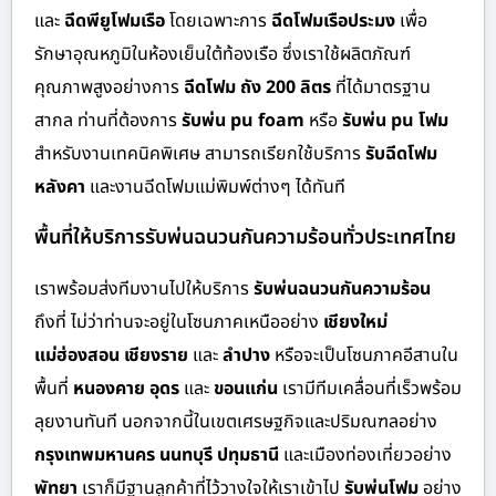
และ
ฉีดพียูโฟมเรือ
โดยเฉพาะการ
ฉีดโฟมเรือประมง
เพื่อ
รักษาอุณหภูมิในห้องเย็นใต้ท้องเรือ ซึ่งเราใช้ผลิตภัณฑ์
คุณภาพสูงอย่างการ
ฉีดโฟม ถัง 200 ลิตร
ที่ได้มาตรฐาน
สากล ท่านที่ต้องการ
รับพ่น pu foam
หรือ
รับพ่น pu โฟม
สำหรับงานเทคนิคพิเศษ สามารถเรียกใช้บริการ
รับฉีดโฟม
หลังคา
และงานฉีดโฟมแม่พิมพ์ต่างๆ ได้ทันที
พื้นที่ให้บริการรับพ่นฉนวนกันความร้อนทั่วประเทศไทย
เราพร้อมส่งทีมงานไปให้บริการ
รับพ่นฉนวนกันความร้อน
ถึงที่ ไม่ว่าท่านจะอยู่ในโซนภาคเหนืออย่าง
เชียงใหม่
แม่ฮ่องสอน เชียงราย
และ
ลำปาง
หรือจะเป็นโซนภาคอีสานใน
พื้นที่
หนองคาย อุดร
และ
ขอนแก่น
เรามีทีมเคลื่อนที่เร็วพร้อม
ลุยงานทันที นอกจากนี้ในเขตเศรษฐกิจและปริมณฑลอย่าง
กรุงเทพมหานคร นนทบุรี ปทุมธานี
และเมืองท่องเที่ยวอย่าง
พัทยา
เราก็มีฐานลูกค้าที่ไว้วางใจให้เราเข้าไป
รับพ่นโฟม
อย่าง