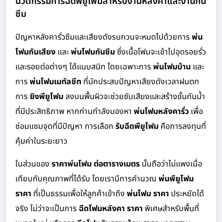
นวัตกรรมการฉีดพียูโฟมสำหรับงานหลังคาและงานกัน
ซึม
ปัญหาหลังคารั่วซึมและเสียงดังรบกวนจะหมดไปด้วยการ
พ่น
โฟมกันเสียง
และ
พ่นโฟมกันซึม
ซึ่งเนื้อโฟมจะเข้าไปอุดรอยรั่ว
และรอยต่อต่างๆ ได้แนบสนิท โดยเฉพาะการ
พ่นโฟมบ้าน
และ
การ
พ่นโฟมเมทัลชีท
ที่มักประสบปัญหาเสียงดังเวลาฝนตก
การ
ยิงพียูโฟม
ลงบนพื้นผิวจะช่วยซับเสียงและสร้างชั้นกันน้ำ
ที่มีประสิทธิภาพ หากท่านกำลังมองหา
พ่นโฟมหลังคารั่ว
เพื่อ
ซ่อมแซมจุดที่มีปัญหา การเลือก
รับฉีดพียูโฟม
คือการลงทุนที่
คุ้มค่าในระยะยาว
ในส่วนของ
ราคาพ่นโฟม ต่อตารางเมตร
นั้นถือว่าไม่แพงเมื่อ
เทียบกับคุณภาพที่ได้รับ โดยเรามีการคำนวณ
พ่นพียูโฟม
ราคา
ที่เป็นธรรมเพื่อให้ลูกค้าเข้าถึง
พ่นโฟม ราคา
ประหยัดได้
จริง ไม่ว่าจะเป็นการ
ฉีดโฟมหลังคา ราคา
พิเศษสำหรับพื้นที่