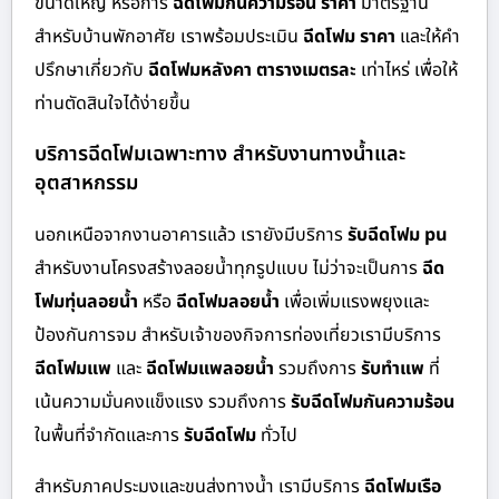
ขนาดใหญ่ หรือการ
ฉีดโฟมกันความร้อน ราคา
มาตรฐาน
สำหรับบ้านพักอาศัย เราพร้อมประเมิน
ฉีดโฟม ราคา
และให้คำ
ปรึกษาเกี่ยวกับ
ฉีดโฟมหลังคา ตารางเมตรละ
เท่าไหร่ เพื่อให้
ท่านตัดสินใจได้ง่ายขึ้น
บริการฉีดโฟมเฉพาะทาง สำหรับงานทางน้ำและ
อุตสาหกรรม
นอกเหนือจากงานอาคารแล้ว เรายังมีบริการ
รับฉีดโฟม pu
สำหรับงานโครงสร้างลอยน้ำทุกรูปแบบ ไม่ว่าจะเป็นการ
ฉีด
โฟมทุ่นลอยน้ำ
หรือ
ฉีดโฟมลอยน้ำ
เพื่อเพิ่มแรงพยุงและ
ป้องกันการจม สำหรับเจ้าของกิจการท่องเที่ยวเรามีบริการ
ฉีดโฟมแพ
และ
ฉีดโฟมแพลอยน้ำ
รวมถึงการ
รับทำแพ
ที่
เน้นความมั่นคงแข็งแรง รวมถึงการ
รับฉีดโฟมกันความร้อน
ในพื้นที่จำกัดและการ
รับฉีดโฟม
ทั่วไป
สำหรับภาคประมงและขนส่งทางน้ำ เรามีบริการ
ฉีดโฟมเรือ