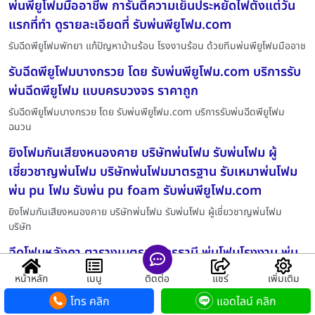
พ่นพียูโฟมมืออาชีพ การันตีความเย็นประหยัดไฟตั้งแต่วัน
แรกที่ทำ ดูรายละเอียดที่ รับพ่นพียูโฟม.com
รับฉีดพียูโฟมพัทยา แก้ปัญหาบ้านร้อน โรงงานร้อน ด้วยทีมพ่นพียูโฟมมืออาช
รับฉีดพียูโฟมบางกรวย โดย รับพ่นพียูโฟม.com บริการรับ
พ่นฉีดพียูโฟม แบบครบวงจร ราคาถูก
รับฉีดพียูโฟมบางกรวย โดย รับพ่นพียูโฟม.com บริการรับพ่นฉีดพียูโฟม
ฉนวน
ยิงโฟมกันเสียงหนองคาย บริษัทพ่นโฟม รับพ่นโฟม ผู้
เชี่ยวชาญพ่นโฟม บริษัทพ่นโฟมมาตรฐาน รับเหมาพ่นโฟม
พ่น pu โฟม รับพ่น pu foam รับพ่นพียูโฟม.com
ยิงโฟมกันเสียงหนองคาย บริษัทพ่นโฟม รับพ่นโฟม ผู้เชี่ยวชาญพ่นโฟม
บริษัท
ฉีดโฟมหลังคา ตารางเมตรละอุดรธานี พ่นโฟมโรงงาน พ่น
โฟมคลังสินค้า พ่นโฟมโกดังสินค้า พ่นโฟมโรงงาน
หน้าหลัก
เมนู
ติดต่อ
แชร์
เพิ่มเติม
อุตสาหกรรม ฉนวนกันความร้อนโรงงาน รับพ่นพียู
โทร คลิก
แอดไลน์ คลิก
โฟม.com