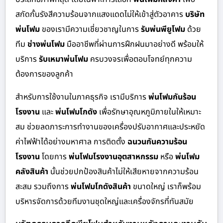
สกัดกั้นรังสีความร้อนจากแสงแดดไม่ให้เข้าสู่ตัวอาคาร
บริษัท
พ่นโฟม
ของเรามีความเชี่ยวชาญในการ
รับพ่นพียูโฟม
ด้วย
ทีม
ช่างพ่นโฟม
มืออาชีพที่ผ่านการฝึกฝนมาอย่างดี พร้อมให้
บริการ
รับเหมาพ่นโฟม
ครบวงจรเพื่อตอบโจทย์ทุกความ
ต้องการของลูกค้า
สำหรับการใช้งานในภาคธุรกิจ เรามีบริการ
พ่นโฟมกันร้อน
โรงงาน
และ
พ่นโฟมโกดัง
เพื่อรักษาอุณหภูมิภายในให้เหมาะ
สม ช่วยลดภาระการทำงานของเครื่องปรับอากาศและประหยัด
ค่าไฟฟ้าได้อย่างมหาศาล การติดตั้ง
ฉนวนกันความร้อน
โรงงาน
โดยการ
พ่นโฟมโรงงานอุตสาหกรรม
หรือ
พ่นโฟม
คลังสินค้า
นั้นช่วยปกป้องสินค้าไม่ให้เสียหายจากความร้อน
สะสม รวมถึงการ
พ่นโฟมโกดังสินค้า
ขนาดใหญ่ เราก็พร้อม
บริหารจัดการด้วยทีมงานชุดใหญ่และเครื่องจักรที่ทันสมัย