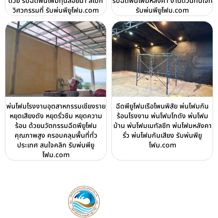
ด้วย รับฉีดพ่นโฟมทุ่นลอยน้ำ สเปก
รับฉีดพ่นโฟมหลังคา งานด่วนทันใจที่
วิศวกรรมที่ รับพ่นพียูโฟม.com
รับพ่นพียูโฟม.com
พ่นโฟมโรงงานอุตสาหกรรมเชียงราย
ฉีดพียูโฟมเรือโพนพิสัย พ่นโฟมกัน
หยุดเสียงดัง หยุดรั่วซึม หยุดความ
ร้อนโรงงาน พ่นโฟมโกดัง พ่นโฟม
ร้อน ด้วยนวัตกรรมฉีดพียูโฟม
บ้าน พ่นโฟมเมทัลชีท พ่นโฟมหลังคา
คุณภาพสูง ครอบคลุมพื้นที่ทั่ว
รั่ว พ่นโฟมกันเสียง รับพ่นพียู
ประเทศ สนใจคลิก รับพ่นพียู
โฟม.com
โฟม.com