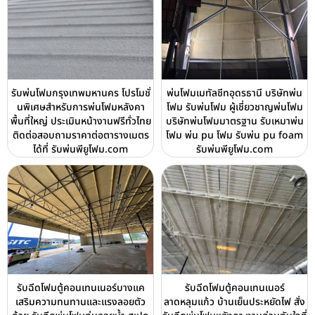
รับพ่นโฟมกรุงเทพมหานคร โปรโมชั่
พ่นโฟมเมทัลชีทอุดรธานี บริษัทพ่น
นพิเศษสำหรับการพ่นโฟมหลังคา
โฟม รับพ่นโฟม ผู้เชี่ยวชาญพ่นโฟม
พื้นที่ใหญ่ ประเมินหน้างานฟรีทั่วไทย
บริษัทพ่นโฟมมาตรฐาน รับเหมาพ่น
ติดต่อสอบถามราคาต่อตารางเมตร
โฟม พ่น pu โฟม รับพ่น pu foam
ได้ที่ รับพ่นพียูโฟม.com
รับพ่นพียูโฟม.com
รับฉีดโฟมตู้คอนเทนเนอร์บางแค
รับฉีดโฟมตู้คอนเทนเนอร์
เสริมความทนทานและแรงลอยตัว
ลาดหลุมแก้ว บ้านเย็นประหยัดไฟ สั่ง