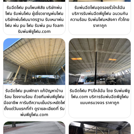
รับฉีดโฟม puโพนพิสัย บริษัทพ่น
รับพ่นฉีดโฟมอุดรอยรั่วใกล้ฉัน
โฟม รับพ่นโฟม ผู้เชี่ยวชาญพ่นโฟม
บริการรับพ่นฉีดพียูโฟม ฉนวนกัน
บริษัทพ่นโฟมมาตรฐาน รับเหมาพ่น
ความร้อน รับพ่นโฟมหลังคา ทั่วไทย
โฟม พ่น pu โฟม รับพ่น pu foam
ราคาถูก
รับพ่นพียูโฟม.com
รับฉีดโฟม puพัทยา แก้ปัญหาบ้าน
รับฉีดโฟม PUใกล้ฉัน โดย รับพ่นพียู
ร้อน โรงงานร้อน ด้วยทีมพ่นพียูโฟม
โฟม.com บริการรับพ่นฉีดพียูโฟม
มืออาชีพ การันตีความเย็นประหยัดไฟ
แบบครบวงจร ราคาถูก
ตั้งแต่วันแรกที่ทำ ดูรายละเอียดที่ รับ
พ่นพียูโฟม.com