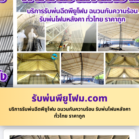
รับพ่นพียูโฟม.com
บริการรับพ่นฉีดพียูโฟม ฉนวนกันความร้อน รับพ่นโฟมหลังคา
ทั่วไทย ราคาถูก