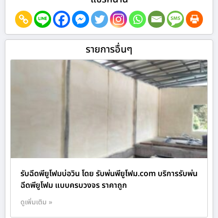
รายการอื่นๆ
รับฉีดพียูโฟมบ่อวิน โดย รับพ่นพียูโฟม.com บริการรับพ่น
ฉีดพียูโฟม แบบครบวงจร ราคาถูก
ดูเพิ่มเติม »