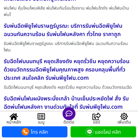
พ่นโฟม คุ้มไหมโพนพิสัย พ่นโฟมกันร้อนโรงงาน พ่นโฟมโกดัง พ่นโฟมบ้าน
พ่นโ
รับพ่นฉีดพียูโฟมราษฎร์บูรณะ บริการรับพ่นฉีดพียูโฟม
ฉนวนกันความร้อน รับพ่นโฟมหลังคา ทั่วไทย ราคาถูก
รับพ่นฉีดพียูโฟมราษฎร์บูรณะ บริการรับพ่นฉีดพียูโฟม ฉนวนกันความร้อน
โฟม
รับฉีดโฟมนนทบุรี หยุดเสียงดัง หยุดรั่วซึม หยุดความร้อน
ด้วยนวัตกรรมฉีดพียูโฟมคุณภาพสูง ครอบคลุมพื้นที่ทั่ว
ประเทศ สนใจคลิก รับพ่นพียูโฟม.com
รับฉีดโฟมนนทบุรี หยุดเสียงดัง หยุดรั่วซึม หยุดความร้อน ด้วยนวัตกรรมฉีด
รับฉีดพ่นโฟมผนังพระนั่งเกล้า บ้านเย็นประหยัดไฟ สั่ง รับ
ฉีดพ่นโฟมหลังคา งานด่วนทันใจที่ รับพ่นพียูโฟม.com
รับฉีดพ่นโฟมผนังพระนั่งเกล้า บ้านเย็นประหยัดไฟ สั่ง รับฉีดพ่นโฟมหลังคา
หน้าหลัก
เมนู
ติดต่อ
แชร์
เพิ่มเติม
พ่นโฟมลดความร้อนกุมภวาปี บริษัทพ่นโฟม รับพ่นโฟม ผู้
โทร คลิก
แอดไลน์ คลิก
เชี่ยวชาญพ่นโฟม บริษัทพ่นโฟมมาตรฐาน รับเหมาพ่นโฟม