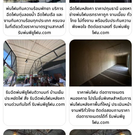
พ่นโฟมกันความร้อนพัทยา บริการ
ฉีดโฟมหลังคา ราคาปทุมธานี มองหา
ฉีดโฟมทุ่นลอยน้ำ ฉีดโฟมเรือ และ
ช่างพ่นโฟมเรทราคาถูก งานเนี๊ยบ ทั่ว
งานกันความร้อนทุกประเภท ครบจบ
ไทย ไม่ทิ้งงาน พร้อมรับประกันความ
ในที่เดียวด้วยราคามาตรฐานสากลที่
พึงพอใจ ติดต่อเราเลยที่ รับพ่นพียู
รับพ่นพียูโฟม.com
โฟม.com
รับฉีดพ่นพียูโฟมติวานนท์ บ้านเย็น
ราคาพ่นโฟม ต่อตารางเมตร
ประหยัดไฟ สั่ง รับฉีดพ่นโฟมหลังคา
หนองคาย โปรโมชั่นพิเศษสำหรับการ
งานด่วนทันใจที่ รับพ่นพียูโฟม.com
พ่นโฟมหลังคาพื้นที่ใหญ่ ประเมินหน้า
งานฟรีทั่วไทย ติดต่อสอบถามราคา
ต่อตารางเมตรได้ที่ รับพ่นพียู
โฟม.com