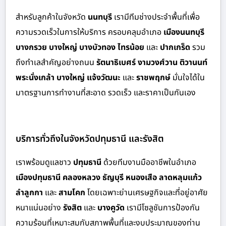
สำหรั
บลูกค้าในจังหวัด
นนทบุรี
เรามีทีมช่างประจำพื้นที่เพื่อ
ความรวดเร็วในการให้บริการ ครอบคลุมอำเภอ
เมืองนนทบุรี
บางกรวย บางใหญ่ บางบัวทอง ไทรน้อย
และ
ปากเกร็ด
รวม
ถึงทำเลสำคัญอย่างถนน
รัตนาธิเบศร์ งามวงศ์วาน ติวานนท์
พระนั่งเกล้า บางใหญ่ แจ้งวัฒนะ
และ
ราชพฤกษ์
มั่นใจได้ใน
มาตรฐานการทำงานที่สะอาด รวดเร็ว และราคาเป็นกันเอง
บริการทั่วถึงในจังหวัดปทุมธานี และรังสิต
เราพร้อมดูแลชาว
ปทุมธานี
ด้วย
ทีมงานมืออาชีพในอำเภอ
เมืองปทุมธานี คลองหลวง ธัญบุรี หนองเสือ ลาดหลุมแก้ว
ลำลูกกา
และ
สามโคก
โดยเฉพาะย่านเศรษฐกิจและที่อยู่อาศัย
หนาแน่นอย่าง
รังสิต
และ
บางคูวัด
เรามีโซลูชันการป้องกัน
ความร้อนที่เหมาะสมกับสภาพพื้นที่และงบประมาณของท่าน