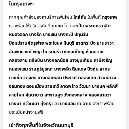
ในกรุงเทพฯ
หากคุณกำลังมองหาบริการพ่นโฟม
ใกล้ฉัน
ในพื้นที่
กรุงเทพ
เราพร้อมให้บริการถึงที่ทุกเขต ไม่ว่าจะเป็น
พระนคร ดุสิต
หนองจอก บางรัก บางเขน บางกะปิ ปทุมวัน
ป้อมปราบศัตรูพ่าย พระโขนง มีนบุรี ลาดกระบัง ยานนาวา
สัมพันธวงศ์ พญาไท ธนบุรี บางกอกใหญ่ ห้วยขวาง
คลองสาน ตลิ่งชัน บางกอกน้อย บางขุนเทียน ภาษีเจริญ
หนองแขม ราษฎร์บูรณะ บางพลัด ดินแดง บึงกุ่ม สาทร
บางซื่อ จตุจักร บางคอแหลม ประเวศ คลองเตย สวนหลวง
จอมทอง ดอนเมือง ราชเทวี ลาดพร้าว วัฒนา บางแค หลักสี่
สายไหม คันนายาว สะพานสูง วังทองหลาง คลองสามวา
บางนา ทวีวัฒนา ทุ่งครุ
และ
บางบอน
ทีมงานของเราพร้อม
ประเมินหน้างานฟรี
เข้าถึงทุกพื้นที่ในจังหวัดนนทบุรี