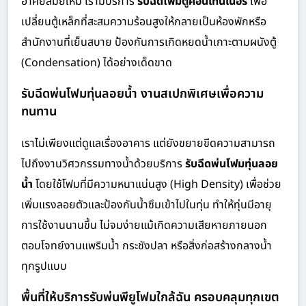
อาศัยสมัยใหม่ เรามีบริการ
รับฉีดโฟมตู้คอนเทนเนอร์
เพื่อ
เปลี่ยนตู้เหล็กที่สะสมความร้อนสูงให้กลายเป็นห้องพักหรือ
สำนักงานที่เย็นสบาย ป้องกันการเกิดหยดน้ำเกาะตามผนังตู้
(Condensation) ได้อย่างเด็ดขาด
รับฉีดพ่นโฟมทุ่นลอยน้ำ งานสเปกพิเศษเพื่อความ
ทนทาน
เราไม่เพียงแต่ดูแลเรื่องอาคาร แต่ยังขยายขีดความสามารถ
ไปถึงงานวิศวกรรมทางน้ำด้วยบริการ
รับฉีดพ่นโฟมทุ่นลอย
น้ำ
โดยใช้โฟมที่มีความหนาแน่นสูง (High Density) เพื่อช่วย
เพิ่มแรงลอยตัวและป้องกันน้ำซึมเข้าไปในทุ่น ทำให้ทุ่นมีอายุ
การใช้งานนานขึ้น ไม่จมง่ายแม้เกิดความเสียหายภายนอก
ตอบโจทย์งานแพริมน้ำ กระชังปลา หรือสิ่งก่อสร้างกลางน้ำ
ทุกรูปแบบ
พื้นที่ให้บริการรับพ่นพียูโฟมใกล้ฉัน ครอบคลุมทุกเขต