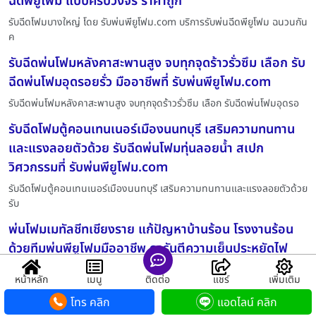
ฉีดพียูโฟม แบบครบวงจร ราคาถูก
รับฉีดโฟมบางใหญ่ โดย รับพ่นพียูโฟม.com บริการรับพ่นฉีดพียูโฟม ฉนวนกัน
ค
รับฉีดพ่นโฟมหลังคาสะพานสูง จบทุกจุดร้าวรั่วซึม เลือก รับ
ฉีดพ่นโฟมอุดรอยรั่ว มืออาชีพที่ รับพ่นพียูโฟม.com
รับฉีดพ่นโฟมหลังคาสะพานสูง จบทุกจุดร้าวรั่วซึม เลือก รับฉีดพ่นโฟมอุดรอ
รับฉีดโฟมตู้คอนเทนเนอร์เมืองนนทบุรี เสริมความทนทาน
และแรงลอยตัวด้วย รับฉีดพ่นโฟมทุ่นลอยน้ำ สเปก
วิศวกรรมที่ รับพ่นพียูโฟม.com
รับฉีดโฟมตู้คอนเทนเนอร์เมืองนนทบุรี เสริมความทนทานและแรงลอยตัวด้วย
รับ
พ่นโฟมเมทัลชีทเชียงราย แก้ปัญหาบ้านร้อน โรงงานร้อน
ด้วยทีมพ่นพียูโฟมมืออาชีพ การันตีความเย็นประหยัดไฟ
ตั้งแต่วันแรกที่ทำ ดูรายละเอียดที่ รับพ่นพียูโฟม.com
หน้าหลัก
เมนู
ติดต่อ
แชร์
เพิ่มเติม
พ่นโฟมเมทัลชีทเชียงราย แก้ปัญหาบ้านร้อน โรงงานร้อน ด้วยทีมพ่นพียูโฟม
โทร คลิก
แอดไลน์ คลิก
มื