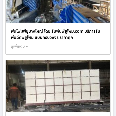
พ่นโฟมพียูบางใหญ่ โดย รับพ่นพียูโฟม.com บริการรับ
พ่นฉีดพียูโฟม แบบครบวงจร ราคาถูก
ดูเพิ่มเติม »