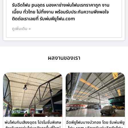
รับฉีดโฟม puอุดร มองหาช่างพ่นโฟมเรทราคาถูก งาน
เนี๊ยบ ทั่วไทย ไม่ทิ้งงาน พร้อมรับประกันความพึงพอใจ
ติดต่อเราเลยที่ รับพ่นพียูโฟม.com
ดูเพิ่มเติม »
ผลงานของเรา
พ่นโฟมกันเสียงอุดร โปรโมชั่นพิเศษ
ฉีดพียูโฟมบางบัวทอง โดย รับพ่นพียู