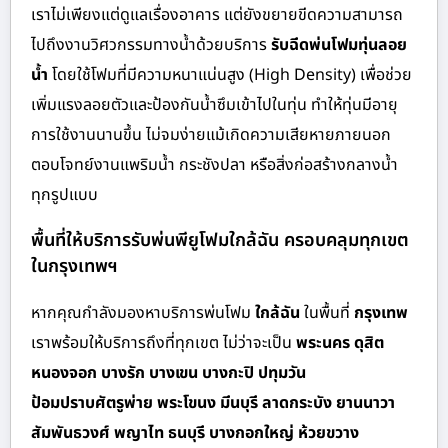
เราไม่เพียงแต่ดูแลเรื่องอาคาร แต่ยังขยายขีดความสามารถ
ไปถึงงานวิศวกรรมทางน้ำด้วยบริการ
รับฉีดพ่นโฟมทุ่นลอย
น้ำ
โดยใช้โฟมที่มีความหนาแน่นสูง (High Density) เพื่อช่วย
เพิ่มแรงลอยตัวและป้องกันน้ำซึมเข้าไปในทุ่น ทำให้ทุ่นมีอายุ
การใช้งานนานขึ้น ไม่จมง่ายแม้เกิดความเสียหายภายนอก
ตอบโจทย์งานแพริมน้ำ กระชังปลา หรือสิ่งก่อสร้างกลางน้ำ
ทุกรูปแบบ
พื้นที่ให้บริการรับพ่นพียูโฟมใกล้ฉัน ครอบคลุมทุกเขต
ในกรุงเทพฯ
หากคุณกำลังมองหาบริการพ่นโฟม
ใกล้ฉัน
ในพื้นที่
กรุงเทพ
เราพร้อมให้บริการถึงที่ทุกเขต ไม่ว่าจะเป็น
พระนคร ดุสิต
หนองจอก บางรัก บางเขน บางกะปิ ปทุมวัน
ป้อมปราบศัตรูพ่าย พระโขนง มีนบุรี ลาดกระบัง ยานนาวา
สัมพันธวงศ์ พญาไท ธนบุรี บางกอกใหญ่ ห้วยขวาง