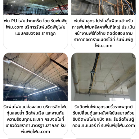
พ่น PU โฟมปากเกร็ด โดย รับพ่นพียู
พ่นโฟมอุดร โปรโมชั่นพิเศษสำหรับ
โฟม.com บริการรับพ่นฉีดพียูโฟม
การพ่นโฟมหลังคาพื้นที่ใหญ่ ประเมิน
แบบครบวงจร ราคาถูก
หน้างานฟรีทั่วไทย ติดต่อสอบถาม
ราคาต่อตารางเมตรได้ที่ รับพ่นพียู
โฟม.com
รับพ่นโฟมแม่ฮ่องสอน บริการฉีดโฟม
รับฉีดพ่นโฟมอุดรอยรั่วราชพฤกษ์
ทุ่นลอยน้ำ ฉีดโฟมเรือ และงานกัน
รับเปลี่ยนตู้และผนังให้เย็นสบายด้วย
ความร้อนทุกประเภท ครบจบในที่
รับฉีดพ่นโฟมผนัง และ รับฉีดโฟมตู้
เดียวด้วยราคามาตรฐานสากลที่ รับ
คอนเทนเนอร์ ที่ รับพ่นพียูโฟม.com
พ่นพียูโฟม.com