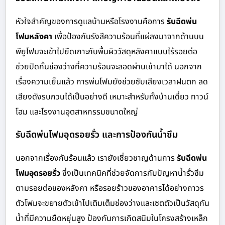
หัวใจสำคัญของการดูแลบ้านหรือโรงงานคือการ
รับฉีดพ่น
โฟมหลังคา
เพื่อป้องกันรังสีความร้อนที่แผ่ลงมาจากด้านบน
พียูโฟมจะเข้าไปยึดเกาะกับพื้นผิววัสดุหลังคาแบบไร้รอยต่อ
ช่วยปิดกั้นช่องว่างที่ความร้อนจะลอดผ่านเข้ามาได้ นอกจาก
เรื่องความเย็นแล้ว การพ่นโฟมยังช่วยซับเสียงเวลาฝนตก ลด
เสียงดังรบกวนได้เป็นอย่างดี เหมาะสำหรับทั้งบ้านเดี่ยว ทาวน์
โฮม และโรงงานอุตสาหกรรมขนาดใหญ่
รับฉีดพ่นโฟมอุดรอยรั่ว และการป้องกันน้ำซึม
นอกจากเรื่องกันร้อนแล้ว เรายังเชี่ยวชาญด้านการ
รับฉีดพ่น
โฟมอุดรอยรั่ว
ซึ่งเป็นเทคนิคที่ช่วยจัดการกับปัญหาน้ำรั่วซึม
ตามรอยต่อของหลังคา หรือรอยร้าวของอาคารได้อย่างถาวร
ตัวโฟมจะขยายตัวเข้าไปเติมเต็มช่องว่างและเซตตัวเป็นวัสดุกัน
น้ำที่มีความยืดหยุ่นสูง ป้องกันการเกิดสนิมในโครงสร้างเหล็ก