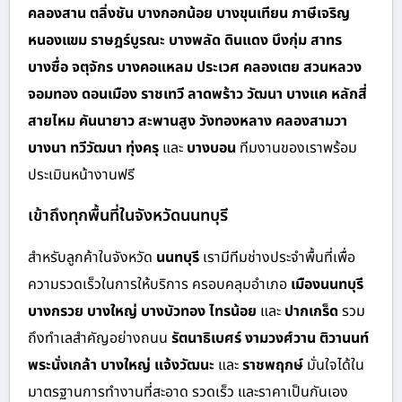
คลองสาน ตลิ่งชัน บางกอกน้อย บางขุนเทียน ภาษีเจริญ
หนองแขม ราษฎร์บูรณะ บางพลัด ดินแดง บึงกุ่ม สาทร
บางซื่อ จตุจักร บางคอแหลม ประเวศ คลองเตย สวนหลวง
จอมทอง ดอนเมือง ราชเทวี ลาดพร้าว วัฒนา บางแค หลักสี่
สายไหม คันนายาว สะพานสูง วังทองหลาง คลองสามวา
บางนา ทวีวัฒนา ทุ่งครุ
และ
บางบอน
ทีมงานของเราพร้อม
ประเมินหน้างานฟรี
เข้าถึงทุกพื้นที่ในจังหวัดนนทบุรี
สำหรั
บลูกค้าในจังหวัด
นนทบุรี
เรามีทีมช่างประจำพื้นที่เพื่อ
ความรวดเร็วในการให้บริการ ครอบคลุมอำเภอ
เมืองนนทบุรี
บางกรวย บางใหญ่ บางบัวทอง ไทรน้อย
และ
ปากเกร็ด
รวม
ถึงทำเลสำคัญอย่างถนน
รัตนาธิเบศร์ งามวงศ์วาน ติวานนท์
พระนั่งเกล้า บางใหญ่ แจ้งวัฒนะ
และ
ราชพฤกษ์
มั่นใจได้ใน
มาตรฐานการทำงานที่สะอาด รวดเร็ว และราคาเป็นกันเอง