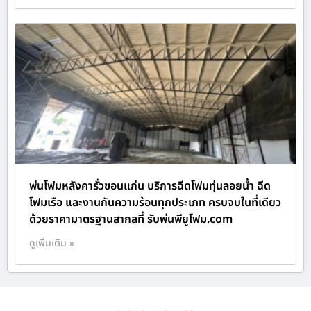
พ่นโฟมหลังคารั่วขอนแก่น บริการฉีดโฟมทุ่นลอยน้ำ ฉีด
โฟมเรือ และงานกันความร้อนทุกประเภท ครบจบในที่เดียว
ด้วยราคามาตรฐานสากลที่ รับพ่นพียูโฟม.com
ดูเพิ่มเติม »