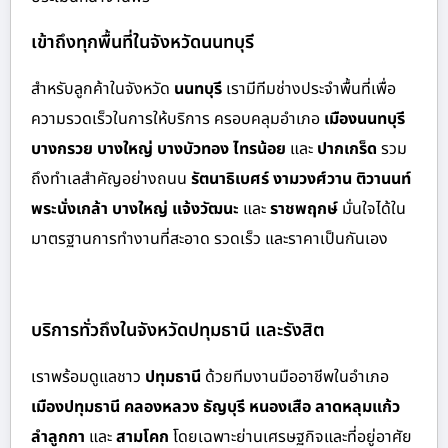
เข้าถึงทุกพื้นที่ในจังหวัดนนทบุรี
สำหรั
บลูกค้าในจังหวัด
นนทบุรี
เรามีทีมช่างประจำพื้นที่เพื่อ
ความรวดเร็วในการให้บริการ ครอบคลุมอำเภอ
เมืองนนทบุรี
บางกรวย บางใหญ่ บางบัวทอง ไทรน้อย
และ
ปากเกร็ด
รวม
ถึงทำเลสำคัญอย่างถนน
รัตนาธิเบศร์ งามวงศ์วาน ติวานนท์
พระนั่งเกล้า บางใหญ่ แจ้งวัฒนะ
และ
ราชพฤกษ์
มั่นใจได้ใน
มาตรฐานการทำงานที่สะอาด รวดเร็ว และราคาเป็นกันเอง
บริการทั่วถึงในจังหวัดปทุมธานี และรังสิต
เราพร้อมดูแลชาว
ปทุมธานี
ด้วย
ทีมงานมืออาชีพในอำเภอ
เมืองปทุมธานี คลองหลวง ธัญบุรี หนองเสือ ลาดหลุมแก้ว
ลำลูกกา
และ
สามโคก
โดยเฉพาะย่านเศรษฐกิจและที่อยู่อาศัย