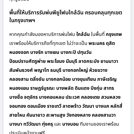
พื้นที่ให้บริการรับพ่นพียูโฟมใกล้ฉัน ครอบคลุมทุกเขต
ในกรุงเทพฯ
หากคุณกำลังมองหาบริการพ่นโฟม
ใกล้ฉัน
ในพื้นที่
กรุงเทพ
เราพร้อมให้บริการถึงที่ทุกเขต ไม่ว่าจะเป็น
พระนคร ดุสิต
หนองจอก บางรัก บางเขน บางกะปิ ปทุมวัน
ป้อมปราบศัตรูพ่าย พระโขนง มีนบุรี ลาดกระบัง ยานนาวา
สัมพันธวงศ์ พญาไท ธนบุรี บางกอกใหญ่ ห้วยขวาง
คลองสาน ตลิ่งชัน บางกอกน้อย บางขุนเทียน ภาษีเจริญ
หนองแขม ราษฎร์บูรณะ บางพลัด ดินแดง บึงกุ่ม สาทร
บางซื่อ จตุจักร บางคอแหลม ประเวศ คลองเตย สวนหลวง
จอมทอง ดอนเมือง ราชเทวี ลาดพร้าว วัฒนา บางแค หลักสี่
สายไหม คันนายาว สะพานสูง วังทองหลาง คลองสามวา
บางนา ทวีวัฒนา ทุ่งครุ
และ
บางบอน
ทีมงานของเราพร้อม
ประเมินหน้างานฟรี