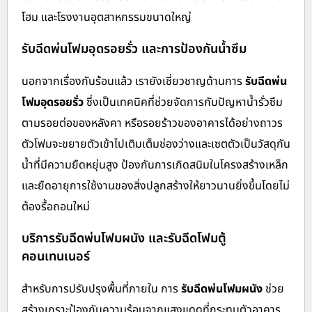
โฮม และโรงงานอุตสาหกรรมขนาดใหญ่
รับฉีดพ่นโฟมอุดรอยรั่ว และการป้องกันน้ำซึม
นอกจากเรื่องกันร้อนแล้ว เรายังเชี่ยวชาญด้านการ
รับฉีดพ่น
โฟมอุดรอยรั่ว
ซึ่งเป็นเทคนิคที่ช่วยจัดการกับปัญหาน้ำรั่วซึม
ตามรอยต่อของหลังคา หรือรอยร้าวของอาคารได้อย่างถาวร
ตัวโฟมจะขยายตัวเข้าไปเติมเต็มช่องว่างและเซตตัวเป็นวัสดุกัน
น้ำที่มีความยืดหยุ่นสูง ป้องกันการเกิดสนิมในโครงสร้างเหล็ก
และยืดอายุการใช้งานของสิ่งปลูกสร้างให้ยาวนานยิ่งขึ้นโดยไม่
ต้องรื้อถอนใหม่
บริการรับฉีดพ่นโฟมผนัง และรับฉีดโฟมตู้
คอนเทนเนอร์
สำหรับการปรับปรุงพื้นที่ภายใน การ
รับฉีดพ่นโฟมผนัง
ช่วย
สร้างเกราะป้องกันความร้อนจากแสงแดดที่กระทบตัวอาคาร