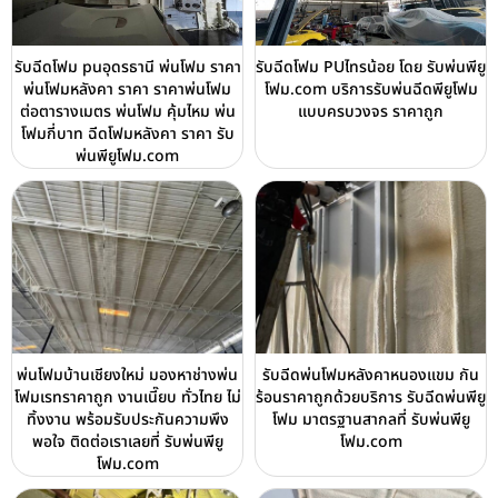
รับฉีดโฟม puอุดรธานี พ่นโฟม ราคา
รับฉีดโฟม PUไทรน้อย โดย รับพ่นพียู
พ่นโฟมหลังคา ราคา ราคาพ่นโฟม
โฟม.com บริการรับพ่นฉีดพียูโฟม
ต่อตารางเมตร พ่นโฟม คุ้มไหม พ่น
แบบครบวงจร ราคาถูก
โฟมกี่บาท ฉีดโฟมหลังคา ราคา รับ
พ่นพียูโฟม.com
พ่นโฟมบ้านเชียงใหม่ มองหาช่างพ่น
รับฉีดพ่นโฟมหลังคาหนองแขม กัน
โฟมเรทราคาถูก งานเนี๊ยบ ทั่วไทย ไม่
ร้อนราคาถูกด้วยบริการ รับฉีดพ่นพียู
ทิ้งงาน พร้อมรับประกันความพึง
โฟม มาตรฐานสากลที่ รับพ่นพียู
พอใจ ติดต่อเราเลยที่ รับพ่นพียู
โฟม.com
โฟม.com