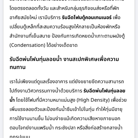
โดยตรงตลอดทั้งวัน และสำหรับกลุ่มธุรกิจขนส่งหรือที่พัก
อาศัยสมัยใหม่ เรามีบริการ
รับฉีดโฟมตู้คอนเทนเนอร์
เพื่อ
เปลี่ยนตู้เหล็กที่สะสมความร้อนสูงให้กลายเป็นห้องพักหรือ
สำนักงานที่เย็นสบาย ป้องกันการเกิดหยดน้ำเกาะตามผนังตู้
(Condensation) ได้อย่างเด็ดขาด
รับฉีดพ่นโฟมทุ่นลอยน้ำ งานสเปกพิเศษเพื่อความ
ทนทาน
เราไม่เพียงแต่ดูแลเรื่องอาคาร แต่ยังขยายขีดความสามารถ
ไปถึงงานวิศวกรรมทางน้ำด้วยบริการ
รับฉีดพ่นโฟมทุ่นลอย
น้ำ
โดยใช้โฟมที่มีความหนาแน่นสูง (High Density) เพื่อช่วย
เพิ่มแรงลอยตัวและป้องกันน้ำซึมเข้าไปในทุ่น ทำให้ทุ่นมีอายุ
การใช้งานนานขึ้น ไม่จมง่ายแม้เกิดความเสียหายภายนอก
ตอบโจทย์งานแพริมน้ำ กระชังปลา หรือสิ่งก่อสร้างกลางน้ำ
ทุกรูปแบบ