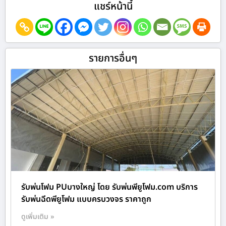
แชร์หน้านี้
รายการอื่นๆ
รับพ่นโฟม PUบางใหญ่ โดย รับพ่นพียูโฟม.com บริการ
รับพ่นฉีดพียูโฟม แบบครบวงจร ราคาถูก
ดูเพิ่มเติม »