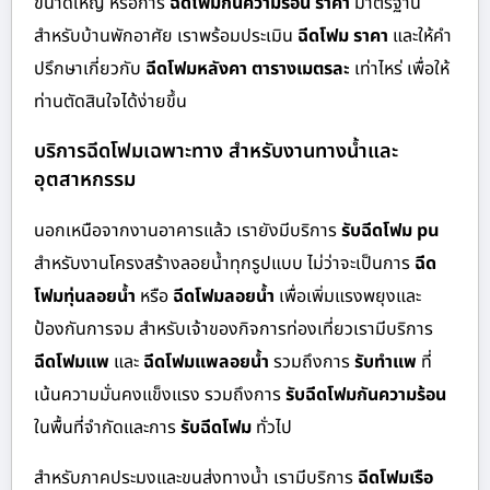
ขนาดใหญ่ หรือการ
ฉีดโฟมกันความร้อน ราคา
มาตรฐาน
สำหรับบ้านพักอาศัย เราพร้อมประเมิน
ฉีดโฟม ราคา
และให้คำ
ปรึกษาเกี่ยวกับ
ฉีดโฟมหลังคา ตารางเมตรละ
เท่าไหร่ เพื่อให้
ท่านตัดสินใจได้ง่ายขึ้น
บริการฉีดโฟมเฉพาะทาง สำหรับงานทางน้ำและ
อุตสาหกรรม
นอกเหนือจากงานอาคารแล้ว เรายังมีบริการ
รับฉีดโฟม pu
สำหรับงานโครงสร้างลอยน้ำทุกรูปแบบ ไม่ว่าจะเป็นการ
ฉีด
โฟมทุ่นลอยน้ำ
หรือ
ฉีดโฟมลอยน้ำ
เพื่อเพิ่มแรงพยุงและ
ป้องกันการจม สำหรับเจ้าของกิจการท่องเที่ยวเรามีบริการ
ฉีดโฟมแพ
และ
ฉีดโฟมแพลอยน้ำ
รวมถึงการ
รับทำแพ
ที่
เน้นความมั่นคงแข็งแรง รวมถึงการ
รับฉีดโฟมกันความร้อน
ในพื้นที่จำกัดและการ
รับฉีดโฟม
ทั่วไป
สำหรับภาคประมงและขนส่งทางน้ำ เรามีบริการ
ฉีดโฟมเรือ