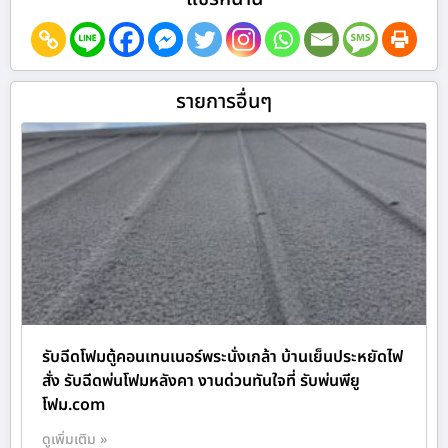
รายการอื่นๆ
รับฉีดโฟมตู้คอนเทนเนอร์พระนั่งเกล้า บ้านเย็นประหยัดไฟ
สั่ง รับฉีดพ่นโฟมหลังคา งานด่วนทันใจที่ รับพ่นพียู
โฟม.com
ดูเพิ่มเติม »