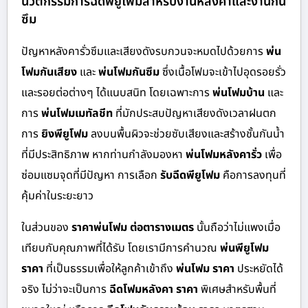
นวัตกรรมการฉีดพียูโฟมสำหรับงานหลังคาและงานกัน
ซึม
ปัญหาหลังคารั่วซึมและเสียงดังรบกวนจะหมดไปด้วยการ
พ่น
โฟมกันเสียง
และ
พ่นโฟมกันซึม
ซึ่งเนื้อโฟมจะเข้าไปอุดรอยรั่ว
และรอยต่อต่างๆ ได้แนบสนิท โดยเฉพาะการ
พ่นโฟมบ้าน
และ
การ
พ่นโฟมเมทัลชีท
ที่มักประสบปัญหาเสียงดังเวลาฝนตก
การ
ยิงพียูโฟม
ลงบนพื้นผิวจะช่วยซับเสียงและสร้างชั้นกันน้ำ
ที่มีประสิทธิภาพ หากท่านกำลังมองหา
พ่นโฟมหลังคารั่ว
เพื่อ
ซ่อมแซมจุดที่มีปัญหา การเลือก
รับฉีดพียูโฟม
คือการลงทุนที่
คุ้มค่าในระยะยาว
ในส่วนของ
ราคาพ่นโฟม ต่อตารางเมตร
นั้นถือว่าไม่แพงเมื่อ
เทียบกับคุณภาพที่ได้รับ โดยเรามีการคำนวณ
พ่นพียูโฟม
ราคา
ที่เป็นธรรมเพื่อให้ลูกค้าเข้าถึง
พ่นโฟม ราคา
ประหยัดได้
จริง ไม่ว่าจะเป็นการ
ฉีดโฟมหลังคา ราคา
พิเศษสำหรับพื้นที่