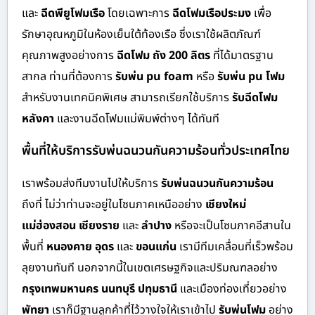
และ
ฉีดพียูโฟมเรือ
โดยเฉพาะการ
ฉีดโฟมเรือประมง
เพื่อ
รักษาอุณหภูมิในห้องเย็นใต้ท้องเรือ ซึ่งเราใช้ผลิตภัณฑ์
คุณภาพสูงอย่างการ
ฉีดโฟม ถัง 200 ลิตร
ที่ได้มาตรฐาน
สากล ท่านที่ต้องการ
รับพ่น pu foam
หรือ
รับพ่น pu โฟม
สำหรับงานเทคนิคพิเศษ สามารถเรียกใช้บริการ
รับฉีดโฟม
หลังคา
และงานฉีดโฟมแม่พิมพ์ต่างๆ ได้ทันที
พื้นที่ให้บริการรับพ่นฉนวนกันความร้อนทั่วประเทศไทย
เราพร้อมส่งทีมงานไปให้บริการ
รับพ่นฉนวนกันความร้อน
ถึงที่ ไม่ว่าท่านจะอยู่ในโซนภาคเหนืออย่าง
เชียงใหม่
แม่ฮ่องสอน เชียงราย
และ
ลำปาง
หรือจะเป็นโซนภาคอีสานใน
พื้นที่
หนองคาย อุดร
และ
ขอนแก่น
เรามีทีมเคลื่อนที่เร็วพร้อม
ลุยงานทันที นอกจากนี้ในเขตเศรษฐกิจและปริมณฑลอย่าง
กรุงเทพมหานคร นนทบุรี ปทุมธานี
และเมืองท่องเที่ยวอย่าง
พัทยา
เราก็มีฐานลูกค้าที่ไว้วางใจให้เราเข้าไป
รับพ่นโฟม
อย่าง