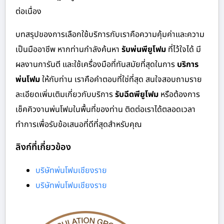
ต่อเนื่อง
บทสรุปของการเลือกใช้บริการกับเราคือความคุ้มค่าและความ
เป็นมืออาชีพ หากท่านกำลังค้นหา
รับพ่นพียูโฟม
ที่ไว้ใจได้ มี
ผลงานการันตี และใช้เครื่องมือที่ทันสมัยที่สุดในการ
บริการ
พ่นโฟม
ให้กับท่าน เราคือคำตอบที่ใช่ที่สุด สนใจสอบถามราย
ละเอียดเพิ่มเติมเกี่ยวกับบริการ
รับฉีดพียูโฟม
หรือต้องการ
เช็คคิวงานพ่นโฟมในพื้นที่ของท่าน ติดต่อเราได้ตลอดเวลา
ทำการเพื่อรับข้อเสนอที่ดีที่สุดสำหรับคุณ
ลิงก์ที่เกี่ยวข้อง
บริษัทพ่นโฟมเชียงราย
บริษัทพ่นโฟมเชียงราย