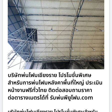
บริษัทพ่นโฟมเชียงราย โปรโมชั่นพิเศษ
สำหรับการพ่นโฟมหลังคาพื้นที่ใหญ่ ประเมิน
หน้างานฟรีทั่วไทย ติดต่อสอบถามราคา
ต่อตารางเมตรได้ที่ รับพ่นพียูโฟม.com
บริษัทพ่นโฟมเชียงราย โปรโมชั่นพิเศษสำหรับ