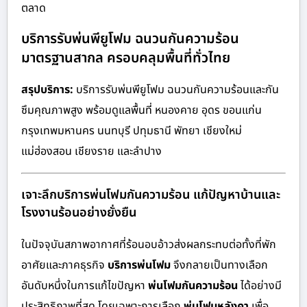
ตลาด
บริการรับพ่นพียูโฟม ฉนวนกันความร้อน
มาตรฐานสากล ครอบคลุมพื้นที่ทั่วไทย
สรุปบริการ:
บริการรับพ่นพียูโฟม ฉนวนกันความร้อนและกัน
ซึมคุณภาพสูง พร้อมดูแลพื้นที่ หนองคาย อุดร ขอนแก่น
กรุงเทพมหานคร นนทบุรี ปทุมธานี พัทยา เชียงใหม่
แม่ฮ่องสอน เชียงราย และลำปาง
เจาะลึกบริการพ่นโฟมกันความร้อน แก้ปัญหาบ้านและ
โรงงานร้อนอย่างยั่งยืน
ในปัจจุบันสภาพอากาศที่ร้อนอบอ้าวส่งผลกระทบต่อทั้งที่พัก
อาศัยและภาคธุรกิจ
บริการพ่นโฟม
จึงกลายเป็นทางเลือก
อันดับหนึ่งในการแก้ไขปัญหา
พ่นโฟมกันความร้อน
ได้อย่างมี
ประสิทธิภาพที่สุด โดยเฉพาะการเลือก
พ่นโฟมหลังคา
เพื่อ