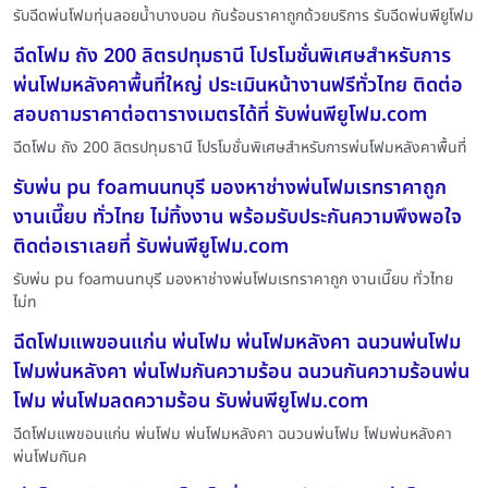
รับฉีดพ่นโฟมทุ่นลอยน้ำบางบอน กันร้อนราคาถูกด้วยบริการ รับฉีดพ่นพียูโฟม
ฉีดโฟม ถัง 200 ลิตรปทุมธานี โปรโมชั่นพิเศษสำหรับการ
พ่นโฟมหลังคาพื้นที่ใหญ่ ประเมินหน้างานฟรีทั่วไทย ติดต่อ
สอบถามราคาต่อตารางเมตรได้ที่ รับพ่นพียูโฟม.com
ฉีดโฟม ถัง 200 ลิตรปทุมธานี โปรโมชั่นพิเศษสำหรับการพ่นโฟมหลังคาพื้นที่
รับพ่น pu foamนนทบุรี มองหาช่างพ่นโฟมเรทราคาถูก
งานเนี๊ยบ ทั่วไทย ไม่ทิ้งงาน พร้อมรับประกันความพึงพอใจ
ติดต่อเราเลยที่ รับพ่นพียูโฟม.com
รับพ่น pu foamนนทบุรี มองหาช่างพ่นโฟมเรทราคาถูก งานเนี๊ยบ ทั่วไทย
ไม่ท
ฉีดโฟมแพขอนแก่น พ่นโฟม พ่นโฟมหลังคา ฉนวนพ่นโฟม
โฟมพ่นหลังคา พ่นโฟมกันความร้อน ฉนวนกันความร้อนพ่น
โฟม พ่นโฟมลดความร้อน รับพ่นพียูโฟม.com
ฉีดโฟมแพขอนแก่น พ่นโฟม พ่นโฟมหลังคา ฉนวนพ่นโฟม โฟมพ่นหลังคา
พ่นโฟมกันค