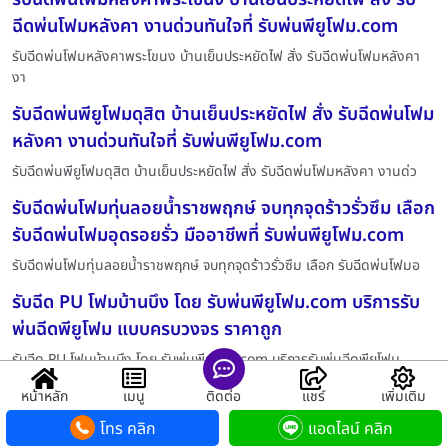
ฉีดพ่นโฟมหลังคา งานด่วนทันใจที่ รับพ่นพียูโฟม.com
รับฉีดพ่นโฟมหลังคาพระโขนง บ้านเย็นประหยัดไฟ สั่ง รับฉีดพ่นโฟมหลังคา
งา
รับฉีดพ่นพียูโฟมดุสิต บ้านเย็นประหยัดไฟ สั่ง รับฉีดพ่นโฟม
หลังคา งานด่วนทันใจที่ รับพ่นพียูโฟม.com
รับฉีดพ่นพียูโฟมดุสิต บ้านเย็นประหยัดไฟ สั่ง รับฉีดพ่นโฟมหลังคา งานด่ว
รับฉีดพ่นโฟมทุ่นลอยน้ำราชพฤกษ์ จบทุกจุดร้าวรั่วซึม เลือก
รับฉีดพ่นโฟมอุดรอยรั่ว มืออาชีพที่ รับพ่นพียูโฟม.com
รับฉีดพ่นโฟมทุ่นลอยน้ำราชพฤกษ์ จบทุกจุดร้าวรั่วซึม เลือก รับฉีดพ่นโฟมอ
รับฉีด PU โฟมบ้านบึง โดย รับพ่นพียูโฟม.com บริการรับ
พ่นฉีดพียูโฟม แบบครบวงจร ราคาถูก
รับฉีด PU โฟมบ้านบึง โดย รับพ่นพียูโฟม.com บริการรับพ่นฉีดพียูโฟม
ฉนวน
หน้าหลัก
เมนู
ติดต่อ
แชร์
เพิ่มเติม
รับพ่น PU Foamเกาะจันทร์ โดย รับพ่นพียูโฟม.com
โทร คลิก
แอดไลน์ คลิก
บริการรับพ่นฉีดพียูโฟม แบบครบวงจร ราคาถูก