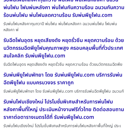
พ่นโฟม โฟมพ่นหลังคา พ่นโฟมกันความร้อน ฉนวนกันความ
ร้อนพ่นโฟม พ่นโฟมลดความร้อน รับพ่นพียูโฟม.com
รับพ่นโฟมหลังคากุมภวาปี พ่นโฟม พ่นโฟมหลังคา ฉนวนพ่นโฟม โฟมพ่น
หลังคา พ่
รับฉีดโฟมอุดร หยุดเสียงดัง หยุดรั่วซึม หยุดความร้อน ด้วย
นวัตกรรมฉีดพียูโฟมคุณภาพสูง ครอบคลุมพื้นที่ทั่วประเทศ
สนใจคลิก รับพ่นพียูโฟม.com
รับฉีดโฟมอุดร หยุดเสียงดัง หยุดรั่วซึม หยุดความร้อน ด้วยนวัตกรรมฉีดพีย
รับพ่นพียูโฟมพัทยา โดย รับพ่นพียูโฟม.com บริการรับพ่น
ฉีดพียูโฟม แบบครบวงจร ราคาถูก
รับพ่นพียูโฟมพัทยา โดย รับพ่นพียูโฟม.com บริการรับพ่นฉีดพียูโฟม ฉนวนกั
รับพ่นโฟมเชียงใหม่ โปรโมชั่นพิเศษสำหรับการพ่นโฟม
หลังคาพื้นที่ใหญ่ ประเมินหน้างานฟรีทั่วไทย ติดต่อสอบถาม
ราคาต่อตารางเมตรได้ที่ รับพ่นพียูโฟม.com
รับพ่นโฟมเชียงใหม่ โปรโมชั่นพิเศษสำหรับการพ่นโฟมหลังคาพื้นที่ใหญ่ ประเ