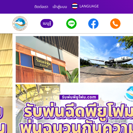
LANGUAGE
ติดต่อเรา
เข้าสู่ระบบ
เมนู