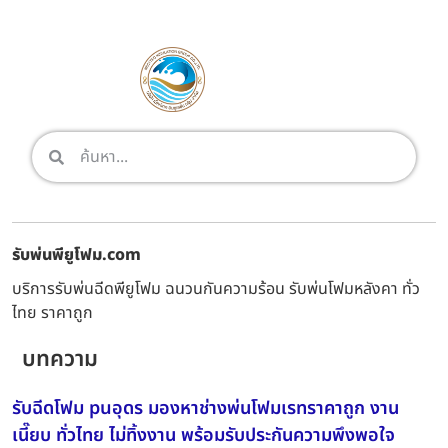
รับพ่นพียูโฟม.com
บริการรับพ่นฉีดพียูโฟม ฉนวนกันความร้อน รับพ่นโฟมหลังคา ทั่ว
ไทย ราคาถูก
บทความ
รับฉีดโฟม puอุดร มองหาช่างพ่นโฟมเรทราคาถูก งาน
เนี๊ยบ ทั่วไทย ไม่ทิ้งงาน พร้อมรับประกันความพึงพอใจ