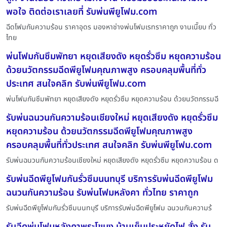
พอใจ ติดต่อเราเลยที่ รับพ่นพียูโฟม.com
ฉีดโฟมกันความร้อน ราคาอุดร มองหาช่างพ่นโฟมเรทราคาถูก งานเนี๊ยบ ทั่ว
ไทย
พ่นโฟมกันซึมพัทยา หยุดเสียงดัง หยุดรั่วซึม หยุดความร้อน
ด้วยนวัตกรรมฉีดพียูโฟมคุณภาพสูง ครอบคลุมพื้นที่ทั่ว
ประเทศ สนใจคลิก รับพ่นพียูโฟม.com
พ่นโฟมกันซึมพัทยา หยุดเสียงดัง หยุดรั่วซึม หยุดความร้อน ด้วยนวัตกรรมฉี
รับพ่นฉนวนกันความร้อนเชียงใหม่ หยุดเสียงดัง หยุดรั่วซึม
หยุดความร้อน ด้วยนวัตกรรมฉีดพียูโฟมคุณภาพสูง
ครอบคลุมพื้นที่ทั่วประเทศ สนใจคลิก รับพ่นพียูโฟม.com
รับพ่นฉนวนกันความร้อนเชียงใหม่ หยุดเสียงดัง หยุดรั่วซึม หยุดความร้อน ด
รับพ่นฉีดพียูโฟมกันรั่วซึมนนทบุรี บริการรับพ่นฉีดพียูโฟม
ฉนวนกันความร้อน รับพ่นโฟมหลังคา ทั่วไทย ราคาถูก
รับพ่นฉีดพียูโฟมกันรั่วซึมนนทบุรี บริการรับพ่นฉีดพียูโฟม ฉนวนกันความร้
รับฉีดพ่นโฟมหลังคาพระโขนง บ้านเย็นประหยัดไฟ สั่ง รับ