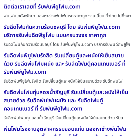
ติดต่อเราเลยที่ รับพ่นพียูโฟม.com
พ่นโฟมโกดังพัทยา มองหาช่างพ่นโฟมเรทราคาถูก งานเนี๊ยบ ทั่วไทย ไม่ทิ้งงา
รับฉีดโฟมกันความร้อนชลบุรี โดย รับพ่นพียูโฟม.com
บริการรับพ่นฉีดพียูโฟม แบบครบวงจร ราคาถูก
รับฉีดโฟมกันความร้อนชลบุรี โดย รับพ่นพียูโฟม.com บริการรับพ่นฉีดพียูโฟ
รับฉีดพ่นพียูโฟมรังสิต รับเปลี่ยนตู้และผนังให้เย็นสบาย
ด้วย รับฉีดพ่นโฟมผนัง และ รับฉีดโฟมตู้คอนเทนเนอร์ ที่
รับพ่นพียูโฟม.com
รับฉีดพ่นพียูโฟมรังสิต รับเปลี่ยนตู้และผนังให้เย็นสบายด้วย รับฉีดพ่นโฟ
รับฉีดพ่นโฟมทุ่นลอยน้ำธัญบุรี รับเปลี่ยนตู้และผนังให้เย็น
สบายด้วย รับฉีดพ่นโฟมผนัง และ รับฉีดโฟมตู้
คอนเทนเนอร์ ที่ รับพ่นพียูโฟม.com
รับฉีดพ่นโฟมทุ่นลอยน้ำธัญบุรี รับเปลี่ยนตู้และผนังให้เย็นสบายด้วย รับฉ
พ่นโฟมโรงงานอุตสาหกรรมขอนแก่น มองหาช่างพ่นโฟม