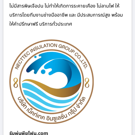
ไม่มีสารพิษเจือปน ไม่ทำให้เกิดการระคายเคือง ไม่ลามไฟ ให้
บริการโดยทีมงานช่างมืออาชีพ และ มีประสบการณ์สูง พร้อม
ให้คำปรึกษาฟรี บริการทั่วประเทศ
รับพ่นพียูโฟม.com