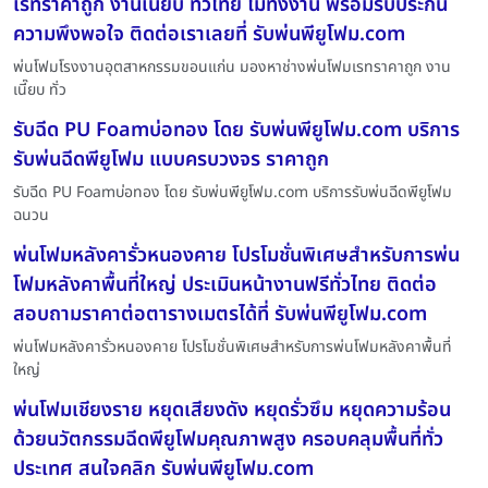
เรทราคาถูก งานเนี๊ยบ ทั่วไทย ไม่ทิ้งงาน พร้อมรับประกัน
ความพึงพอใจ ติดต่อเราเลยที่ รับพ่นพียูโฟม.com
พ่นโฟมโรงงานอุตสาหกรรมขอนแก่น มองหาช่างพ่นโฟมเรทราคาถูก งาน
เนี๊ยบ ทั่ว
รับฉีด PU Foamบ่อทอง โดย รับพ่นพียูโฟม.com บริการ
รับพ่นฉีดพียูโฟม แบบครบวงจร ราคาถูก
รับฉีด PU Foamบ่อทอง โดย รับพ่นพียูโฟม.com บริการรับพ่นฉีดพียูโฟม
ฉนวน
พ่นโฟมหลังคารั่วหนองคาย โปรโมชั่นพิเศษสำหรับการพ่น
โฟมหลังคาพื้นที่ใหญ่ ประเมินหน้างานฟรีทั่วไทย ติดต่อ
สอบถามราคาต่อตารางเมตรได้ที่ รับพ่นพียูโฟม.com
พ่นโฟมหลังคารั่วหนองคาย โปรโมชั่นพิเศษสำหรับการพ่นโฟมหลังคาพื้นที่
ใหญ่
พ่นโฟมเชียงราย หยุดเสียงดัง หยุดรั่วซึม หยุดความร้อน
ด้วยนวัตกรรมฉีดพียูโฟมคุณภาพสูง ครอบคลุมพื้นที่ทั่ว
ประเทศ สนใจคลิก รับพ่นพียูโฟม.com