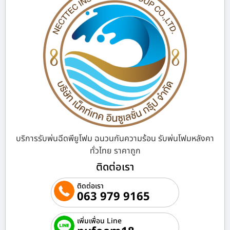
บริการรับพ่นฉีดพียูโฟม ฉนวนกันความร้อน รับพ่นโฟมหลังคา
ทั่วไทย ราคาถูก
ติดต่อเรา
ติดต่อเรา
063 979 9165
เพิ่มเพื่อน Line