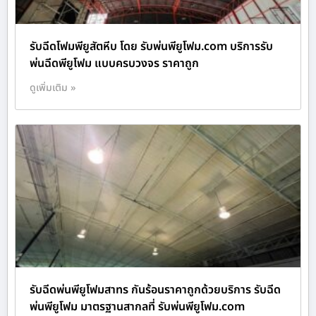
รับฉีดโฟมพียูสัตหีบ โดย รับพ่นพียูโฟม.com บริการรับ
พ่นฉีดพียูโฟม แบบครบวงจร ราคาถูก
ดูเพิ่มเติม »
รับฉีดพ่นพียูโฟมสาทร กันร้อนราคาถูกด้วยบริการ รับฉีด
พ่นพียูโฟม มาตรฐานสากลที่ รับพ่นพียูโฟม.com