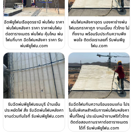
ฉีดพียูโฟมเรืออุดรธานี พ่นโฟม ราคา
พ่นโฟมหลังคาอุดร มองหาช่างพ่น
พ่นโฟมหลังคา ราคา ราคาพ่นโฟม
โฟมเรทราคาถูก งานเนี๊ยบ ทั่วไทย ไม่
ต่อตารางเมตร พ่นโฟม คุ้มไหม พ่น
ทิ้งงาน พร้อมรับประกันความพึง
โฟมกี่บาท ฉีดโฟมหลังคา ราคา รับ
พอใจ ติดต่อเราเลยที่ รับพ่นพียู
พ่นพียูโฟม.com
โฟม.com
รับฉีดพ่นพียูโฟมธนบุรี บ้านเย็น
รับฉีดโฟมกันความร้อนขอนแก่น โปร
ประหยัดไฟ สั่ง รับฉีดพ่นโฟมหลังคา
โมชั่นพิเศษสำหรับการพ่นโฟมหลังคา
งานด่วนทันใจที่ รับพ่นพียูโฟม.com
พื้นที่ใหญ่ ประเมินหน้างานฟรีทั่วไทย
ติดต่อสอบถามราคาต่อตารางเมตร
ได้ที่ รับพ่นพียูโฟม.com