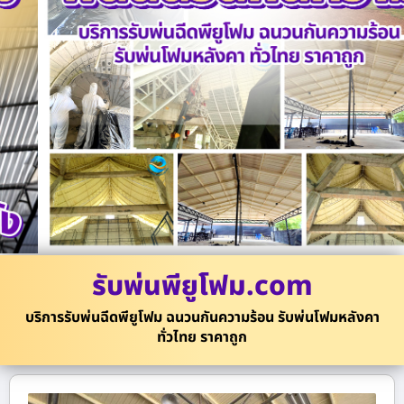
รับพ่นพียูโฟม.com
บริการรับพ่นฉีดพียูโฟม ฉนวนกันความร้อน รับพ่นโฟมหลังคา
ทั่วไทย ราคาถูก