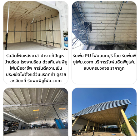
รับฉีดโฟมหลังคาลำปาง แก้ปัญหา
รับพ่น PU โฟมนนทบุรี โดย รับพ่นพี
บ้านร้อน โรงงานร้อน ด้วยทีมพ่นพียู
ยูโฟม.com บริการรับพ่นฉีดพียูโฟม
โฟมมืออาชีพ การันตีความเย็น
แบบครบวงจร ราคาถูก
ประหยัดไฟตั้งแต่วันแรกที่ทำ ดูราย
ละเอียดที่ รับพ่นพียูโฟม.com