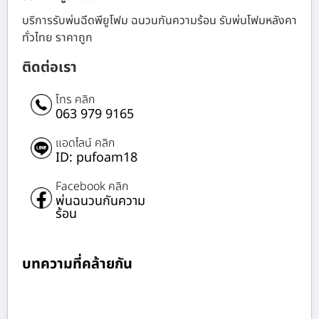
บริการรับพ่นฉีดพียูโฟม ฉนวนกันความร้อน รับพ่นโฟมหลังคา
ทั่วไทย ราคาถูก
ติดต่อเรา
โทร คลิก
063 979 9165
แอดไลน์ คลิก
ID: pufoam18
Facebook คลิก
พ่นฉนวนกันความ
ร้อน
บทความที่คล้ายกัน