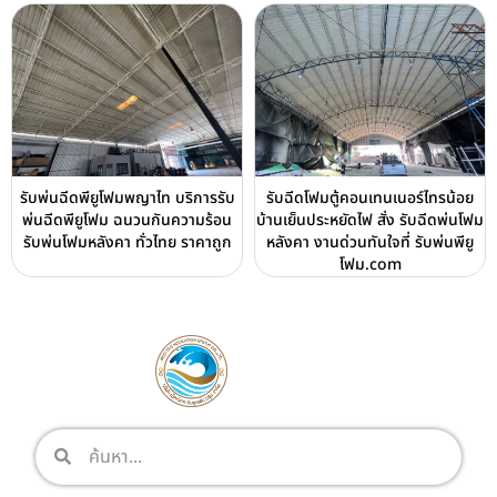
รับพ่นฉีดพียูโฟมพญาไท บริการรับ
รับฉีดโฟมตู้คอนเทนเนอร์ไทรน้อย
พ่นฉีดพียูโฟม ฉนวนกันความร้อน
บ้านเย็นประหยัดไฟ สั่ง รับฉีดพ่นโฟม
รับพ่นโฟมหลังคา ทั่วไทย ราคาถูก
หลังคา งานด่วนทันใจที่ รับพ่นพียู
โฟม.com