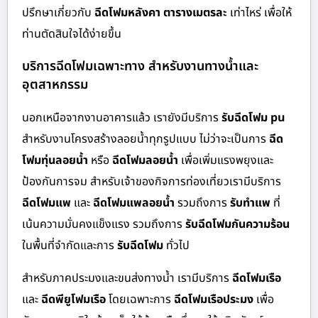
ปรึกษาเกี่ยวกับ
ฉีดโฟมหลังคา ตารางเมตรละ
เท่าไหร่ เพื่อให้
ท่านตัดสินใจได้ง่ายขึ้น
บริการฉีดโฟมเฉพาะทาง สำหรับงานทางน้ำและ
อุตสาหกรรม
นอกเหนือจากงานอาคารแล้ว เรายังมีบริการ
รับฉีดโฟม pu
สำหรับงานโครงสร้างลอยน้ำทุกรูปแบบ ไม่ว่าจะเป็นการ
ฉีด
โฟมทุ่นลอยน้ำ
หรือ
ฉีดโฟมลอยน้ำ
เพื่อเพิ่มแรงพยุงและ
ป้องกันการจม สำหรับเจ้าของกิจการท่องเที่ยวเรามีบริการ
ฉีดโฟมแพ
และ
ฉีดโฟมแพลอยน้ำ
รวมถึงการ
รับทำแพ
ที่
เน้นความมั่นคงแข็งแรง รวมถึงการ
รับฉีดโฟมกันความร้อน
ในพื้นที่จำกัดและการ
รับฉีดโฟม
ทั่วไป
สำหรับภาคประมงและขนส่งทางน้ำ เรามีบริการ
ฉีดโฟมเรือ
และ
ฉีดพียูโฟมเรือ
โดยเฉพาะการ
ฉีดโฟมเรือประมง
เพื่อ