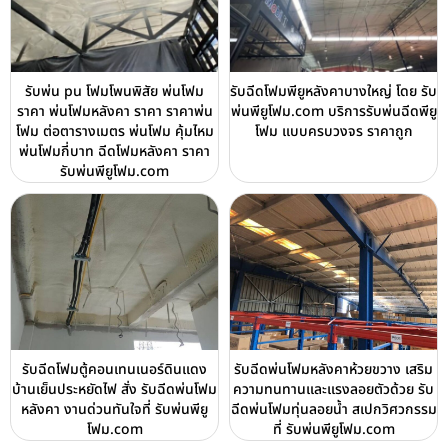
รับพ่น pu โฟมโพนพิสัย พ่นโฟม
รับฉีดโฟมพียูหลังคาบางใหญ่ โดย รับ
ราคา พ่นโฟมหลังคา ราคา ราคาพ่น
พ่นพียูโฟม.com บริการรับพ่นฉีดพียู
โฟม ต่อตารางเมตร พ่นโฟม คุ้มไหม
โฟม แบบครบวงจร ราคาถูก
พ่นโฟมกี่บาท ฉีดโฟมหลังคา ราคา
รับพ่นพียูโฟม.com
รับฉีดโฟมตู้คอนเทนเนอร์ดินแดง
รับฉีดพ่นโฟมหลังคาห้วยขวาง เสริม
บ้านเย็นประหยัดไฟ สั่ง รับฉีดพ่นโฟม
ความทนทานและแรงลอยตัวด้วย รับ
หลังคา งานด่วนทันใจที่ รับพ่นพียู
ฉีดพ่นโฟมทุ่นลอยน้ำ สเปกวิศวกรรม
โฟม.com
ที่ รับพ่นพียูโฟม.com