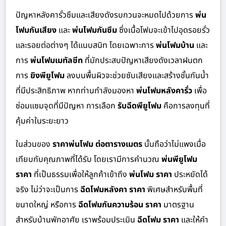
ปัญหาหลังคารั่วซึมและเสียงดังรบกวนจะหมดไปด้วยการ
พ่น
โฟมกันเสียง
และ
พ่นโฟมกันซึม
ซึ่งเนื้อโฟมจะเข้าไปอุดรอยรั่ว
และรอยต่อต่างๆ ได้แนบสนิท โดยเฉพาะการ
พ่นโฟมบ้าน
และ
การ
พ่นโฟมเมทัลชีท
ที่มักประสบปัญหาเสียงดังเวลาฝนตก
การ
ยิงพียูโฟม
ลงบนพื้นผิวจะช่วยซับเสียงและสร้างชั้นกันน้ำ
ที่มีประสิทธิภาพ หากท่านกำลังมองหา
พ่นโฟมหลังคารั่ว
เพื่อ
ซ่อมแซมจุดที่มีปัญหา การเลือก
รับฉีดพียูโฟม
คือการลงทุนที่
คุ้มค่าในระยะยาว
ในส่วนของ
ราคาพ่นโฟม ต่อตารางเมตร
นั้นถือว่าไม่แพงเมื่อ
เทียบกับคุณภาพที่ได้รับ โดยเรามีการคำนวณ
พ่นพียูโฟม
ราคา
ที่เป็นธรรมเพื่อให้ลูกค้าเข้าถึง
พ่นโฟม ราคา
ประหยัดได้
จริง ไม่ว่าจะเป็นการ
ฉีดโฟมหลังคา ราคา
พิเศษสำหรับพื้นที่
ขนาดใหญ่ หรือการ
ฉีดโฟมกันความร้อน ราคา
มาตรฐาน
สำหรับบ้านพักอาศัย เราพร้อมประเมิน
ฉีดโฟม ราคา
และให้คำ