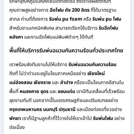
รักษาอุณหภูมิในห้องเย็นใต้ท้องเรือ ซึ่งเราใช้ผลิตภัณฑ์
คุณภาพสูงอย่างการ
ฉีดโฟม ถัง 200 ลิตร
ที่ได้มาตรฐาน
สากล ท่านที่ต้องการ
รับพ่น pu foam
หรือ
รับพ่น pu โฟม
สำหรับงานเทคนิคพิเศษ สามารถเรียกใช้บริการ
รับฉีดโฟม
หลังคา
และงานฉีดโฟมแม่พิมพ์ต่างๆ ได้ทันที
พื้นที่ให้บริการรับพ่นฉนวนกันความร้อนทั่วประเทศไทย
เราพร้อมส่งทีมงานไปให้บริการ
รับพ่นฉนวนกันความร้อน
ถึงที่ ไม่ว่าท่านจะอยู่ในโซนภาคเหนืออย่าง
เชียงใหม่
แม่ฮ่องสอน เชียงราย
และ
ลำปาง
หรือจะเป็นโซนภาคอีสานใน
พื้นที่
หนองคาย อุดร
และ
ขอนแก่น
เรามีทีมเคลื่อนที่เร็วพร้อม
ลุยงานทันที นอกจากนี้ในเขตเศรษฐกิจและปริมณฑลอย่าง
กรุงเทพมหานคร นนทบุรี ปทุมธานี
และเมืองท่องเที่ยวอย่าง
พัทยา
เราก็มีฐานลูกค้าที่ไว้วางใจให้เราเข้าไป
รับพ่นโฟม
อย่าง
ต่อเนื่อง