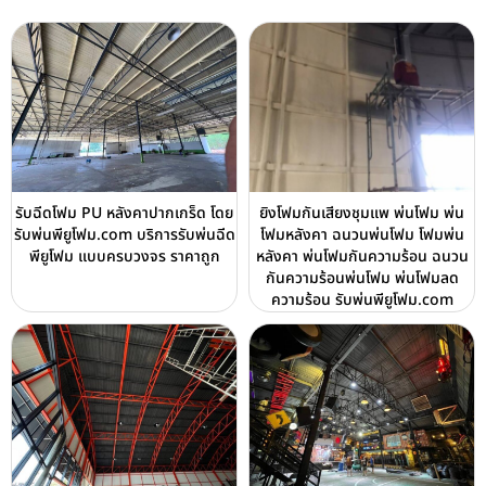
รับฉีดโฟม PU หลังคาปากเกร็ด โดย
ยิงโฟมกันเสียงชุมแพ พ่นโฟม พ่น
รับพ่นพียูโฟม.com บริการรับพ่นฉีด
โฟมหลังคา ฉนวนพ่นโฟม โฟมพ่น
พียูโฟม แบบครบวงจร ราคาถูก
หลังคา พ่นโฟมกันความร้อน ฉนวน
กันความร้อนพ่นโฟม พ่นโฟมลด
ความร้อน รับพ่นพียูโฟม.com