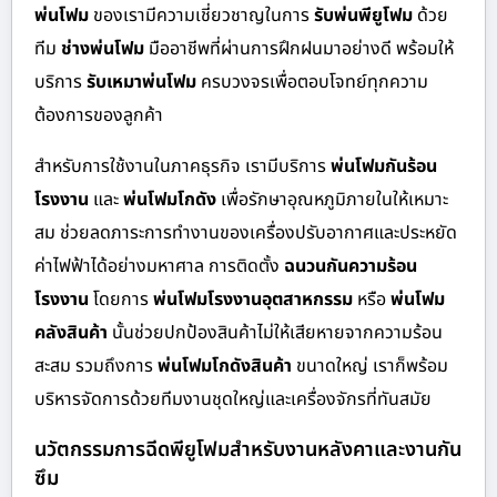
พ่นโฟม
ของเรามีความเชี่ยวชาญในการ
รับพ่นพียูโฟม
ด้วย
ทีม
ช่างพ่นโฟม
มืออาชีพที่ผ่านการฝึกฝนมาอย่างดี พร้อมให้
บริการ
รับเหมาพ่นโฟม
ครบวงจรเพื่อตอบโจทย์ทุกความ
ต้องการของลูกค้า
สำหรับการใช้งานในภาคธุรกิจ เรามีบริการ
พ่นโฟมกันร้อน
โรงงาน
และ
พ่นโฟมโกดัง
เพื่อรักษาอุณหภูมิภายในให้เหมาะ
สม ช่วยลดภาระการทำงานของเครื่องปรับอากาศและประหยัด
ค่าไฟฟ้าได้อย่างมหาศาล การติดตั้ง
ฉนวนกันความร้อน
โรงงาน
โดยการ
พ่นโฟมโรงงานอุตสาหกรรม
หรือ
พ่นโฟม
คลังสินค้า
นั้นช่วยปกป้องสินค้าไม่ให้เสียหายจากความร้อน
สะสม รวมถึงการ
พ่นโฟมโกดังสินค้า
ขนาดใหญ่ เราก็พร้อม
บริหารจัดการด้วยทีมงานชุดใหญ่และเครื่องจักรที่ทันสมัย
นวัตกรรมการฉีดพียูโฟมสำหรับงานหลังคาและงานกัน
ซึม