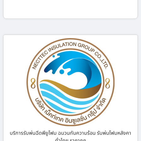
บริการรับพ่นฉีดพียูโฟม ฉนวนกันความร้อน รับพ่นโฟมหลังคา
ทั่วไทย ราคาถูก