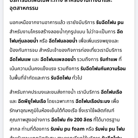
บริการฉีดโฟมเฉพาะทาง สำหรับงานทางน้ำและ
อุตสาหกรรม
นอกเหนือจากงานอาคารแล้ว เรายังมีบริการ
รับฉีดโฟม pu
สำหรับงานโครงสร้างลอยน้ำทุกรูปแบบ ไม่ว่าจะเป็นการ
ฉีด
โฟมทุ่นลอยน้ำ
หรือ
ฉีดโฟมลอยน้ำ
เพื่อเพิ่มแรงพยุงและ
ป้องกันการจม สำหรับเจ้าของกิจการท่องเที่ยวเรามีบริการ
ฉีดโฟมแพ
และ
ฉีดโฟมแพลอยน้ำ
รวมถึงการ
รับทำแพ
ที่
เน้นความมั่นคงแข็งแรง รวมถึงการ
รับฉีดโฟมกันความร้อน
ในพื้นที่จำกัดและการ
รับฉีดโฟม
ทั่วไป
สำหรับภาคประมงและขนส่งทางน้ำ เรามีบริการ
ฉีดโฟมเรือ
และ
ฉีดพียูโฟมเรือ
โดยเฉพาะการ
ฉีดโฟมเรือประมง
เพื่อ
รักษาอุณหภูมิในห้องเย็นใต้ท้องเรือ ซึ่งเราใช้ผลิตภัณฑ์
คุณภาพสูงอย่างการ
ฉีดโฟม ถัง 200 ลิตร
ที่ได้มาตรฐาน
สากล ท่านที่ต้องการ
รับพ่น pu foam
หรือ
รับพ่น pu โฟม