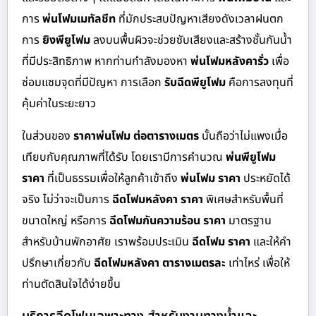
การ
พ่นโฟมเมทัลชีท
ที่มักประสบปัญหาเสียงดังเวลาฝนตก
การ
ยิงพียูโฟม
ลงบนพื้นผิวจะช่วยซับเสียงและสร้างชั้นกันน้ำ
ที่มีประสิทธิภาพ หากท่านกำลังมองหา
พ่นโฟมหลังคารั่ว
เพื่อ
ซ่อมแซมจุดที่มีปัญหา การเลือก
รับฉีดพียูโฟม
คือการลงทุนที่
คุ้มค่าในระยะยาว
ในส่วนของ
ราคาพ่นโฟม ต่อตารางเมตร
นั้นถือว่าไม่แพงเมื่อ
เทียบกับคุณภาพที่ได้รับ โดยเรามีการคำนวณ
พ่นพียูโฟม
ราคา
ที่เป็นธรรมเพื่อให้ลูกค้าเข้าถึง
พ่นโฟม ราคา
ประหยัดได้
จริง ไม่ว่าจะเป็นการ
ฉีดโฟมหลังคา ราคา
พิเศษสำหรับพื้นที่
ขนาดใหญ่ หรือการ
ฉีดโฟมกันความร้อน ราคา
มาตรฐาน
สำหรับบ้านพักอาศัย เราพร้อมประเมิน
ฉีดโฟม ราคา
และให้คำ
ปรึกษาเกี่ยวกับ
ฉีดโฟมหลังคา ตารางเมตรละ
เท่าไหร่ เพื่อให้
ท่านตัดสินใจได้ง่ายขึ้น