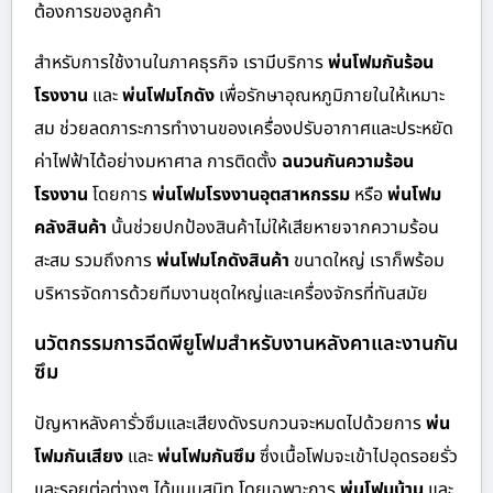
ต้องการของลูกค้า
สำหรับการใช้งานในภาคธุรกิจ เรามีบริการ
พ่นโฟมกันร้อน
โรงงาน
และ
พ่นโฟมโกดัง
เพื่อรักษาอุณหภูมิภายในให้เหมาะ
สม ช่วยลดภาระการทำงานของเครื่องปรับอากาศและประหยัด
ค่าไฟฟ้าได้อย่างมหาศาล การติดตั้ง
ฉนวนกันความร้อน
โรงงาน
โดยการ
พ่นโฟมโรงงานอุตสาหกรรม
หรือ
พ่นโฟม
คลังสินค้า
นั้นช่วยปกป้องสินค้าไม่ให้เสียหายจากความร้อน
สะสม รวมถึงการ
พ่นโฟมโกดังสินค้า
ขนาดใหญ่ เราก็พร้อม
บริหารจัดการด้วยทีมงานชุดใหญ่และเครื่องจักรที่ทันสมัย
นวัตกรรมการฉีดพียูโฟมสำหรับงานหลังคาและงานกัน
ซึม
ปัญหาหลังคารั่วซึมและเสียงดังรบกวนจะหมดไปด้วยการ
พ่น
โฟมกันเสียง
และ
พ่นโฟมกันซึม
ซึ่งเนื้อโฟมจะเข้าไปอุดรอยรั่ว
และรอยต่อต่างๆ ได้แนบสนิท โดยเฉพาะการ
พ่นโฟมบ้าน
และ