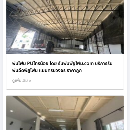
พ่นโฟม PUไทรน้อย โดย รับพ่นพียูโฟม.com บริการรับ
พ่นฉีดพียูโฟม แบบครบวงจร ราคาถูก
ดูเพิ่มเติม »