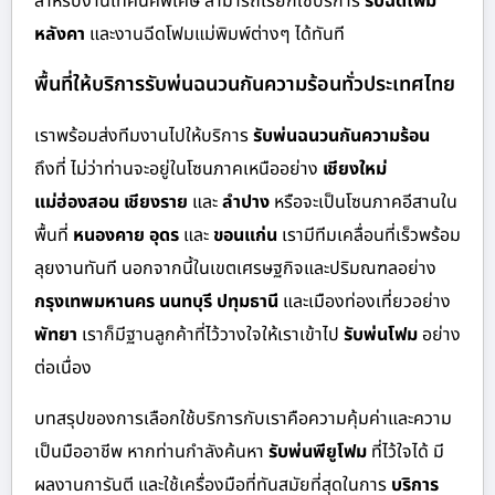
สำหรับงานเทคนิคพิเศษ สามารถเรียกใช้บริการ
รับฉีดโฟม
หลังคา
และงานฉีดโฟมแม่พิมพ์ต่างๆ ได้ทันที
พื้นที่ให้บริการรับพ่นฉนวนกันความร้อนทั่วประเทศไทย
เราพร้อมส่งทีมงานไปให้บริการ
รับพ่นฉนวนกันความร้อน
ถึงที่ ไม่ว่าท่านจะอยู่ในโซนภาคเหนืออย่าง
เชียงใหม่
แม่ฮ่องสอน เชียงราย
และ
ลำปาง
หรือจะเป็นโซนภาคอีสานใน
พื้นที่
หนองคาย อุดร
และ
ขอนแก่น
เรามีทีมเคลื่อนที่เร็วพร้อม
ลุยงานทันที นอกจากนี้ในเขตเศรษฐกิจและปริมณฑลอย่าง
กรุงเทพมหานคร นนทบุรี ปทุมธานี
และเมืองท่องเที่ยวอย่าง
พัทยา
เราก็มีฐานลูกค้าที่ไว้วางใจให้เราเข้าไป
รับพ่นโฟม
อย่าง
ต่อเนื่อง
บทสรุปของการเลือกใช้บริการกับเราคือความคุ้มค่าและความ
เป็นมืออาชีพ หากท่านกำลังค้นหา
รับพ่นพียูโฟม
ที่ไว้ใจได้ มี
ผลงานการันตี และใช้เครื่องมือที่ทันสมัยที่สุดในการ
บริการ