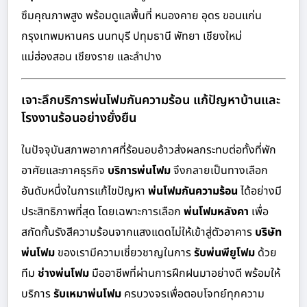
ซึมคุณภาพสูง พร้อมดูแลพื้นที่ หนองคาย อุดร ขอนแก่น
กรุงเทพมหานคร นนทบุรี ปทุมธานี พัทยา เชียงใหม่
แม่ฮ่องสอน เชียงราย และลำปาง
เจาะลึกบริการพ่นโฟมกันความร้อน แก้ปัญหาบ้านและ
โรงงานร้อนอย่างยั่งยืน
ในปัจจุบันสภาพอากาศที่ร้อนอบอ้าวส่งผลกระทบต่อทั้งที่พัก
อาศัยและภาคธุรกิจ
บริการพ่นโฟม
จึงกลายเป็นทางเลือก
อันดับหนึ่งในการแก้ไขปัญหา
พ่นโฟมกันความร้อน
ได้อย่างมี
ประสิทธิภาพที่สุด โดยเฉพาะการเลือก
พ่นโฟมหลังคา
เพื่อ
สกัดกั้นรังสีความร้อนจากแสงแดดไม่ให้เข้าสู่ตัวอาคาร
บริษัท
พ่นโฟม
ของเรามีความเชี่ยวชาญในการ
รับพ่นพียูโฟม
ด้วย
ทีม
ช่างพ่นโฟม
มืออาชีพที่ผ่านการฝึกฝนมาอย่างดี พร้อมให้
บริการ
รับเหมาพ่นโฟม
ครบวงจรเพื่อตอบโจทย์ทุกความ