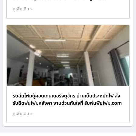
ดูเพิ่มเติม »
รับฉีดโฟมตู้คอนเทนเนอร์จตุจักร บ้านเย็นประหยัดไฟ สั่ง
รับฉีดพ่นโฟมหลังคา งานด่วนทันใจที่ รับพ่นพียูโฟม.com
ดูเพิ่มเติม »