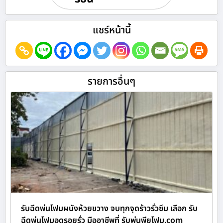
แชร์หน้านี้
รายการอื่นๆ
รับฉีดพ่นโฟมผนังห้วยขวาง จบทุกจุดร้าวรั่วซึม เลือก รับ
ฉีดพ่นโฟมอุดรอยรั่ว มืออาชีพที่ รับพ่นพียูโฟม.com