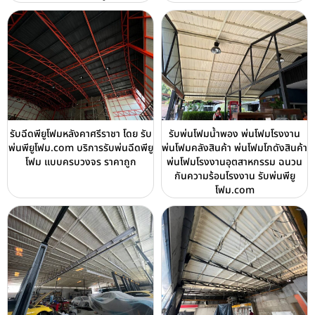
รับฉีดพียูโฟมหลังคาศรีราชา โดย รับ
รับพ่นโฟมน้ำพอง พ่นโฟมโรงงาน
พ่นพียูโฟม.com บริการรับพ่นฉีดพียู
พ่นโฟมคลังสินค้า พ่นโฟมโกดังสินค้า
โฟม แบบครบวงจร ราคาถูก
พ่นโฟมโรงงานอุตสาหกรรม ฉนวน
กันความร้อนโรงงาน รับพ่นพียู
โฟม.com