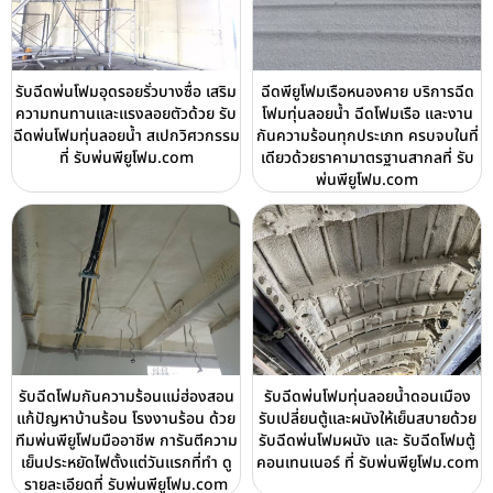
รับฉีดพ่นโฟมอุดรอยรั่วบางซื่อ เสริม
ฉีดพียูโฟมเรือหนองคาย บริการฉีด
ความทนทานและแรงลอยตัวด้วย รับ
โฟมทุ่นลอยน้ำ ฉีดโฟมเรือ และงาน
ฉีดพ่นโฟมทุ่นลอยน้ำ สเปกวิศวกรรม
กันความร้อนทุกประเภท ครบจบในที่
ที่ รับพ่นพียูโฟม.com
เดียวด้วยราคามาตรฐานสากลที่ รับ
พ่นพียูโฟม.com
รับฉีดโฟมกันความร้อนแม่ฮ่องสอน
รับฉีดพ่นโฟมทุ่นลอยน้ำดอนเมือง
แก้ปัญหาบ้านร้อน โรงงานร้อน ด้วย
รับเปลี่ยนตู้และผนังให้เย็นสบายด้วย
ทีมพ่นพียูโฟมมืออาชีพ การันตีความ
รับฉีดพ่นโฟมผนัง และ รับฉีดโฟมตู้
เย็นประหยัดไฟตั้งแต่วันแรกที่ทำ ดู
คอนเทนเนอร์ ที่ รับพ่นพียูโฟม.com
รายละเอียดที่ รับพ่นพียูโฟม.com