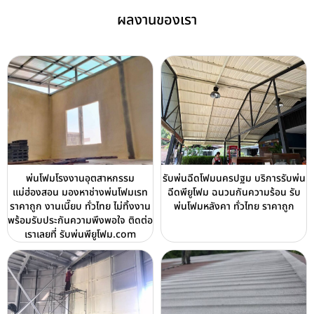
ผลงานของเรา
พ่นโฟมโรงงานอุตสาหกรรม
รับพ่นฉีดโฟมนครปฐม บริการรับพ่น
แม่ฮ่องสอน มองหาช่างพ่นโฟมเรท
ฉีดพียูโฟม ฉนวนกันความร้อน รับ
ราคาถูก งานเนี๊ยบ ทั่วไทย ไม่ทิ้งงาน
พ่นโฟมหลังคา ทั่วไทย ราคาถูก
พร้อมรับประกันความพึงพอใจ ติดต่อ
เราเลยที่ รับพ่นพียูโฟม.com