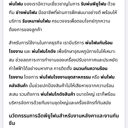
พ่นโฟม
ของเรามีความเชี่ยวชาญในการ
รับพ่นพียูโฟม
ด้วย
ทีม
ช่างพ่นโฟม
มืออาชีพที่ผ่านการฝึกฝนมาอย่างดี พร้อมให้
บริการ
รับเหมาพ่นโฟม
ครบวงจรเพื่อตอบโจทย์ทุกความ
ต้องการของลูกค้า
สำหรับการใช้งานในภาคธุรกิจ เรามีบริการ
พ่นโฟมกันร้อน
โรงงาน
และ
พ่นโฟมโกดัง
เพื่อรักษาอุณหภูมิภายในให้เหมาะ
สม ช่วยลดภาระการทำงานของเครื่องปรับอากาศและประหยัด
ค่าไฟฟ้าได้อย่างมหาศาล การติดตั้ง
ฉนวนกันความร้อน
โรงงาน
โดยการ
พ่นโฟมโรงงานอุตสาหกรรม
หรือ
พ่นโฟม
คลังสินค้า
นั้นช่วยปกป้องสินค้าไม่ให้เสียหายจากความร้อน
สะสม รวมถึงการ
พ่นโฟมโกดังสินค้า
ขนาดใหญ่ เราก็พร้อม
บริหารจัดการด้วยทีมงานชุดใหญ่และเครื่องจักรที่ทันสมัย
นวัตกรรมการฉีดพียูโฟมสำหรับงานหลังคาและงานกัน
ซึม