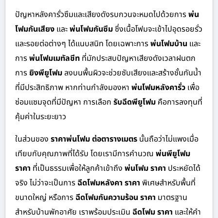
ปัญหาหลังคารั่วซึมและเสียงดังรบกวนจะหมดไปด้วยการ
พ่น
โฟมกันเสียง
และ
พ่นโฟมกันซึม
ซึ่งเนื้อโฟมจะเข้าไปอุดรอยรั่ว
และรอยต่อต่างๆ ได้แนบสนิท โดยเฉพาะการ
พ่นโฟมบ้าน
และ
การ
พ่นโฟมเมทัลชีท
ที่มักประสบปัญหาเสียงดังเวลาฝนตก
การ
ยิงพียูโฟม
ลงบนพื้นผิวจะช่วยซับเสียงและสร้างชั้นกันน้ำ
ที่มีประสิทธิภาพ หากท่านกำลังมองหา
พ่นโฟมหลังคารั่ว
เพื่อ
ซ่อมแซมจุดที่มีปัญหา การเลือก
รับฉีดพียูโฟม
คือการลงทุนที่
คุ้มค่าในระยะยาว
ในส่วนของ
ราคาพ่นโฟม ต่อตารางเมตร
นั้นถือว่าไม่แพงเมื่อ
เทียบกับคุณภาพที่ได้รับ โดยเรามีการคำนวณ
พ่นพียูโฟม
ราคา
ที่เป็นธรรมเพื่อให้ลูกค้าเข้าถึง
พ่นโฟม ราคา
ประหยัดได้
จริง ไม่ว่าจะเป็นการ
ฉีดโฟมหลังคา ราคา
พิเศษสำหรับพื้นที่
ขนาดใหญ่ หรือการ
ฉีดโฟมกันความร้อน ราคา
มาตรฐาน
สำหรับบ้านพักอาศัย เราพร้อมประเมิน
ฉีดโฟม ราคา
และให้คำ