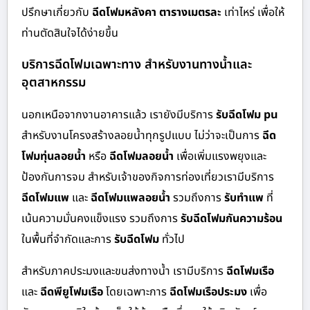
ปรึกษาเกี่ยวกับ
ฉีดโฟมหลังคา ตารางเมตรละ
เท่าไหร่ เพื่อให้
ท่านตัดสินใจได้ง่ายขึ้น
บริการฉีดโฟมเฉพาะทาง สำหรับงานทางน้ำและ
อุตสาหกรรม
นอกเหนือจากงานอาคารแล้ว เรายังมีบริการ
รับฉีดโฟม pu
สำหรับงานโครงสร้างลอยน้ำทุกรูปแบบ ไม่ว่าจะเป็นการ
ฉีด
โฟมทุ่นลอยน้ำ
หรือ
ฉีดโฟมลอยน้ำ
เพื่อเพิ่มแรงพยุงและ
ป้องกันการจม สำหรับเจ้าของกิจการท่องเที่ยวเรามีบริการ
ฉีดโฟมแพ
และ
ฉีดโฟมแพลอยน้ำ
รวมถึงการ
รับทำแพ
ที่
เน้นความมั่นคงแข็งแรง รวมถึงการ
รับฉีดโฟมกันความร้อน
ในพื้นที่จำกัดและการ
รับฉีดโฟม
ทั่วไป
สำหรับภาคประมงและขนส่งทางน้ำ เรามีบริการ
ฉีดโฟมเรือ
และ
ฉีดพียูโฟมเรือ
โดยเฉพาะการ
ฉีดโฟมเรือประมง
เพื่อ