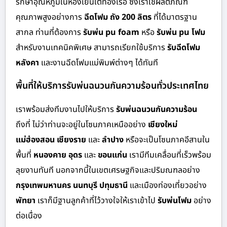
รักษาอุณหภูมิในห้องเย็นใต้ท้องเรือ ซึ่งเราใช้ผลิตภัณฑ์
คุณภาพสูงอย่างการ
ฉีดโฟม ถัง 200 ลิตร
ที่ได้มาตรฐาน
สากล ท่านที่ต้องการ
รับพ่น pu foam
หรือ
รับพ่น pu โฟม
สำหรับงานเทคนิคพิเศษ สามารถเรียกใช้บริการ
รับฉีดโฟม
หลังคา
และงานฉีดโฟมแม่พิมพ์ต่างๆ ได้ทันที
พื้นที่ให้บริการรับพ่นฉนวนกันความร้อนทั่วประเทศไทย
เราพร้อมส่งทีมงานไปให้บริการ
รับพ่นฉนวนกันความร้อน
ถึงที่ ไม่ว่าท่านจะอยู่ในโซนภาคเหนืออย่าง
เชียงใหม่
แม่ฮ่องสอน เชียงราย
และ
ลำปาง
หรือจะเป็นโซนภาคอีสานใน
พื้นที่
หนองคาย อุดร
และ
ขอนแก่น
เรามีทีมเคลื่อนที่เร็วพร้อม
ลุยงานทันที นอกจากนี้ในเขตเศรษฐกิจและปริมณฑลอย่าง
กรุงเทพมหานคร นนทบุรี ปทุมธานี
และเมืองท่องเที่ยวอย่าง
พัทยา
เราก็มีฐานลูกค้าที่ไว้วางใจให้เราเข้าไป
รับพ่นโฟม
อย่าง
ต่อเนื่อง