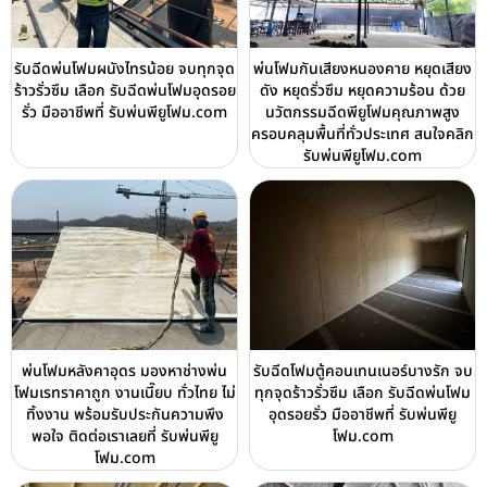
รับฉีดพ่นโฟมผนังไทรน้อย จบทุกจุด
พ่นโฟมกันเสียงหนองคาย หยุดเสียง
ร้าวรั่วซึม เลือก รับฉีดพ่นโฟมอุดรอย
ดัง หยุดรั่วซึม หยุดความร้อน ด้วย
รั่ว มืออาชีพที่ รับพ่นพียูโฟม.com
นวัตกรรมฉีดพียูโฟมคุณภาพสูง
ครอบคลุมพื้นที่ทั่วประเทศ สนใจคลิก
รับพ่นพียูโฟม.com
พ่นโฟมหลังคาอุดร มองหาช่างพ่น
รับฉีดโฟมตู้คอนเทนเนอร์บางรัก จบ
โฟมเรทราคาถูก งานเนี๊ยบ ทั่วไทย ไม่
ทุกจุดร้าวรั่วซึม เลือก รับฉีดพ่นโฟม
ทิ้งงาน พร้อมรับประกันความพึง
อุดรอยรั่ว มืออาชีพที่ รับพ่นพียู
พอใจ ติดต่อเราเลยที่ รับพ่นพียู
โฟม.com
โฟม.com