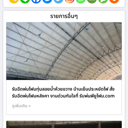
รายการอื่นๆ
รับฉีดพ่นโฟมทุ่นลอยน้ำห้วยขวาง บ้านเย็นประหยัดไฟ สั่ง
รับฉีดพ่นโฟมหลังคา งานด่วนทันใจที่ รับพ่นพียูโฟม.com
ดูเพิ่มเติม »