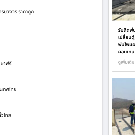
บครบวงจร ราคาถูก
รับฉีดพ
เปลี่ยนต
พ่นโฟมผน
คอนเทนเน
ดูเพิ่มเติม
กษาฟรี
ระเทศไทย
ั่วไทย