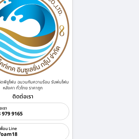
ฉีดพียูโฟม ฉนวนกันความร้อน รับพ่นโฟม
หลังคา ทั่วไทย ราคาถูก
ติดต่อเรา
่อเรา
 979 9165
เพื่อน Line
foam18