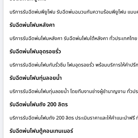
บริการรับฉีดพ่นพียูโฟม รับฉีดพ่นฉนวนกันความร้อนพียูโฟม แบ
รับฉีดพ่นโฟมหลังคา
บริการรับฉีดพ่นโฟมหลังคา รับฉีดพ่นโฟมใต้หลังคา ทั่วประเทศไทย
รับฉีดพ่นโฟมอุดรอยรั่ว
บริการรับฉีดพ่นโฟมกันรั่วซึม โฟมอุดรอยรั่ว พร้อมบริการให้คำปรึ
รับฉีดพ่นโฟมทุ่นลอยน้ำ
บริการรับฉีดพ่นโฟมทุ่นลอยน้ำ โดยทีมงานช่างผู้ชำนาญงาน ทั่วป
รับฉีดพ่นโฟมถัง 200 ลิตร
บริการรับฉีดพ่นโฟมถัง 200 ลิตร ประเมินราคาและให้คำแนะนำฟรี ท
รับฉีดพ่นโฟมตู้คอนเทนเนอร์