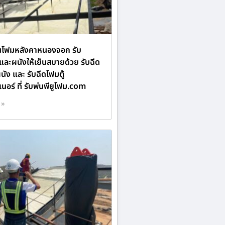
่นโฟมหลังคาหนองจอก รับ
ู้และผนังให้เย็นสบายด้วย รับฉีด
ัง และ รับฉีดโฟมตู้
อร์ ที่ รับพ่นพียูโฟม.com
 »