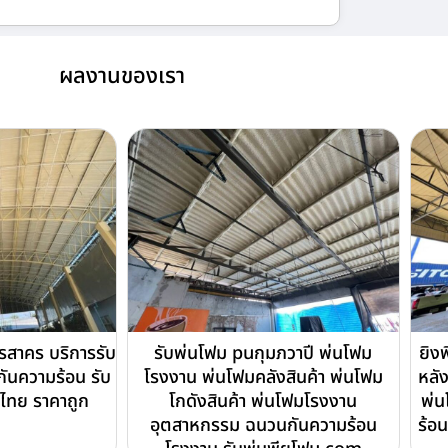
ผลงานของเรา
ทรสาคร บริการรับ
รับพ่นโฟม puกุมภวาปี พ่นโฟม
ยิง
กันความร้อน รับ
โรงงาน พ่นโฟมคลังสินค้า พ่นโฟม
หลั
วไทย ราคาถูก
โกดังสินค้า พ่นโฟมโรงงาน
พ่น
อุตสาหกรรม ฉนวนกันความร้อน
ร้อ