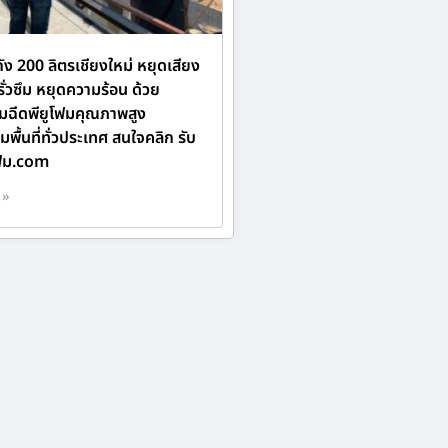
ัง 200 ลิตรเชียงใหม่ หยุดเสียง
รั่วซึม หยุดความร้อน ด้วย
มฉีดพียูโฟมคุณภาพสูง
พื้นที่ทั่วประเทศ สนใจคลิก รับ
โฟม.com
 »