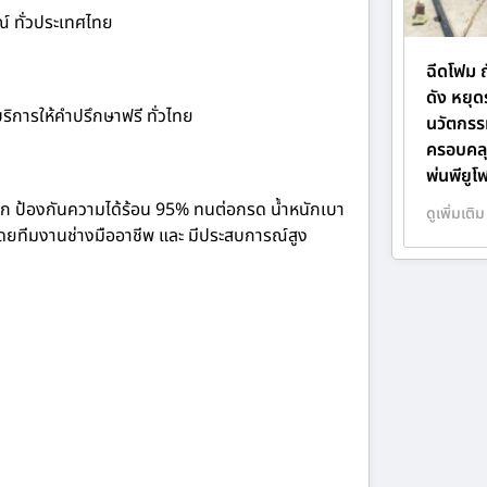
์ ทั่วประเทศไทย
ฉีดโฟม ถ
ดัง หยุด
ิการให้คำปรึกษาฟรี ทั่วไทย
นวัตกรร
ครอบคลุม
พ่นพียู
ูก ป้องกันความได้ร้อน 95% ทนต่อกรด น้ำหนักเบา
ดูเพิ่มเติม
รโดยทีมงานช่างมืออาชีพ และ มีประสบการณ์สูง