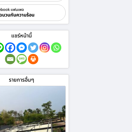
ebook แฟนเพจ
ฉนวนกันความร้อน
แชร์หน้านี้
รายการอื่นๆ