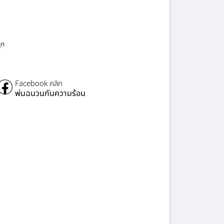
ูก
Facebook คลิก
พ่นฉนวนกันความร้อน