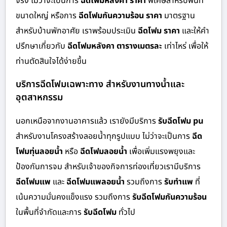
จริง ไม่ว่าจะเป็นการ
ฉีดโฟมหลังคา ราคา
พิเศษสำหรับพื้นที่
ขนาดใหญ่ หรือการ
ฉีดโฟมกันความร้อน ราคา
มาตรฐาน
สำหรับบ้านพักอาศัย เราพร้อมประเมิน
ฉีดโฟม ราคา
และให้คำ
ปรึกษาเกี่ยวกับ
ฉีดโฟมหลังคา ตารางเมตรละ
เท่าไหร่ เพื่อให้
ท่านตัดสินใจได้ง่ายขึ้น
บริการฉีดโฟมเฉพาะทาง สำหรับงานทางน้ำและ
อุตสาหกรรม
นอกเหนือจากงานอาคารแล้ว เรายังมีบริการ
รับฉีดโฟม pu
สำหรับงานโครงสร้างลอยน้ำทุกรูปแบบ ไม่ว่าจะเป็นการ
ฉีด
โฟมทุ่นลอยน้ำ
หรือ
ฉีดโฟมลอยน้ำ
เพื่อเพิ่มแรงพยุงและ
ป้องกันการจม สำหรับเจ้าของกิจการท่องเที่ยวเรามีบริการ
ฉีดโฟมแพ
และ
ฉีดโฟมแพลอยน้ำ
รวมถึงการ
รับทำแพ
ที่
เน้นความมั่นคงแข็งแรง รวมถึงการ
รับฉีดโฟมกันความร้อน
ในพื้นที่จำกัดและการ
รับฉีดโฟม
ทั่วไป