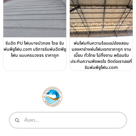
รับฉีด PU โฟมบางบัวทอง โดย รับ
พ่นโฟมกันความร้อนแม่ฮ่องสอน
พ่นพียูโฟม.com บริการรับพ่นฉีดพียู
มองหาช่างพ่นโฟมเรทราคาถูก งาน
โฟม แบบครบวงจร ราคาถูก
เนี๊ยบ ทั่วไทย ไม่ทิ้งงาน พร้อมรับ
ประกันความพึงพอใจ ติดต่อเราเลยที่
รับพ่นพียูโฟม.com