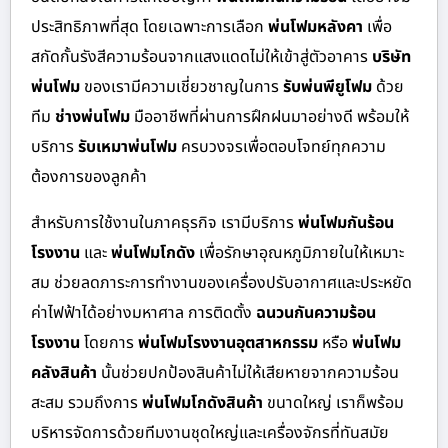
ประสิทธิภาพที่สุด โดยเฉพาะการเลือก
พ่นโฟมหลังคา
เพื่อ
สกัดกั้นรังสีความร้อนจากแสงแดดไม่ให้เข้าสู่ตัวอาคาร
บริษัท
พ่นโฟม
ของเรามีความเชี่ยวชาญในการ
รับพ่นพียูโฟม
ด้วย
ทีม
ช่างพ่นโฟม
มืออาชีพที่ผ่านการฝึกฝนมาอย่างดี พร้อมให้
บริการ
รับเหมาพ่นโฟม
ครบวงจรเพื่อตอบโจทย์ทุกความ
ต้องการของลูกค้า
สำหรับการใช้งานในภาคธุรกิจ เรามีบริการ
พ่นโฟมกันร้อน
โรงงาน
และ
พ่นโฟมโกดัง
เพื่อรักษาอุณหภูมิภายในให้เหมาะ
สม ช่วยลดภาระการทำงานของเครื่องปรับอากาศและประหยัด
ค่าไฟฟ้าได้อย่างมหาศาล การติดตั้ง
ฉนวนกันความร้อน
โรงงาน
โดยการ
พ่นโฟมโรงงานอุตสาหกรรม
หรือ
พ่นโฟม
คลังสินค้า
นั้นช่วยปกป้องสินค้าไม่ให้เสียหายจากความร้อน
สะสม รวมถึงการ
พ่นโฟมโกดังสินค้า
ขนาดใหญ่ เราก็พร้อม
บริหารจัดการด้วยทีมงานชุดใหญ่และเครื่องจักรที่ทันสมัย