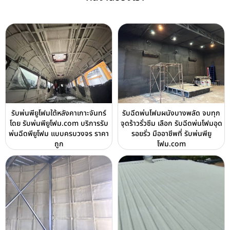
รับพ่นพียูโฟมใต้หลังคาเกาะจันทร์
รับฉีดพ่นโฟมผนังบางพลัด จบทุก
โดย รับพ่นพียูโฟม.com บริการรับ
จุดร้าวรั่วซึม เลือก รับฉีดพ่นโฟมอุด
พ่นฉีดพียูโฟม แบบครบวงจร ราคา
รอยรั่ว มืออาชีพที่ รับพ่นพียู
ถูก
โฟม.com