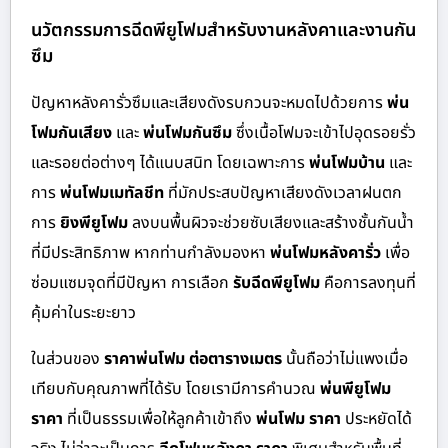
นวัตกรรมการฉีดพียูโฟมสำหรับงานหลังคาและงานกัน
ซึม
ปัญหาหลังคารั่วซึมและเสียงดังรบกวนจะหมดไปด้วยการ
พ่น
โฟมกันเสียง
และ
พ่นโฟมกันซึม
ซึ่งเนื้อโฟมจะเข้าไปอุดรอยรั่ว
และรอยต่อต่างๆ ได้แนบสนิท โดยเฉพาะการ
พ่นโฟมบ้าน
และ
การ
พ่นโฟมเมทัลชีท
ที่มักประสบปัญหาเสียงดังเวลาฝนตก
การ
ยิงพียูโฟม
ลงบนพื้นผิวจะช่วยซับเสียงและสร้างชั้นกันน้ำ
ที่มีประสิทธิภาพ หากท่านกำลังมองหา
พ่นโฟมหลังคารั่ว
เพื่อ
ซ่อมแซมจุดที่มีปัญหา การเลือก
รับฉีดพียูโฟม
คือการลงทุนที่
คุ้มค่าในระยะยาว
ในส่วนของ
ราคาพ่นโฟม ต่อตารางเมตร
นั้นถือว่าไม่แพงเมื่อ
เทียบกับคุณภาพที่ได้รับ โดยเรามีการคำนวณ
พ่นพียูโฟม
ราคา
ที่เป็นธรรมเพื่อให้ลูกค้าเข้าถึง
พ่นโฟม ราคา
ประหยัดได้