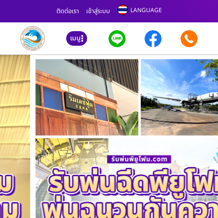
LANGUAGE
ติดต่อเรา
เข้าสู่ระบบ
เมนู