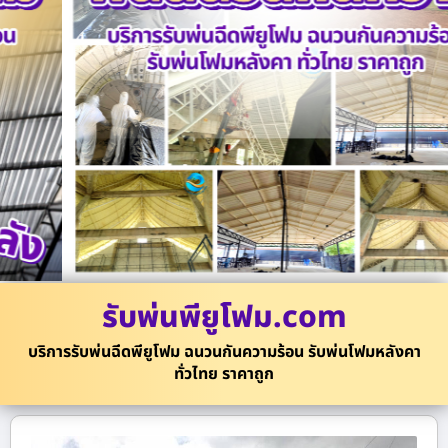
รับพ่นพียูโฟม.com
บริการรับพ่นฉีดพียูโฟม ฉนวนกันความร้อน รับพ่นโฟมหลังคา
ทั่วไทย ราคาถูก