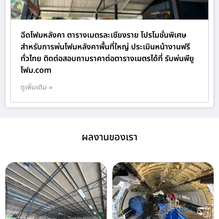
ฉีดโฟมหลังคา ตารางเมตรละเชียงราย โปรโมชั่นพิเศษ
สำหรับการพ่นโฟมหลังคาพื้นที่ใหญ่ ประเมินหน้างานฟรี
ทั่วไทย ติดต่อสอบถามราคาต่อตารางเมตรได้ที่ รับพ่นพียู
โฟม.com
ดูเพิ่มเติม »
ผลงานของเรา