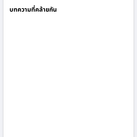
บทความที่คล้ายกัน