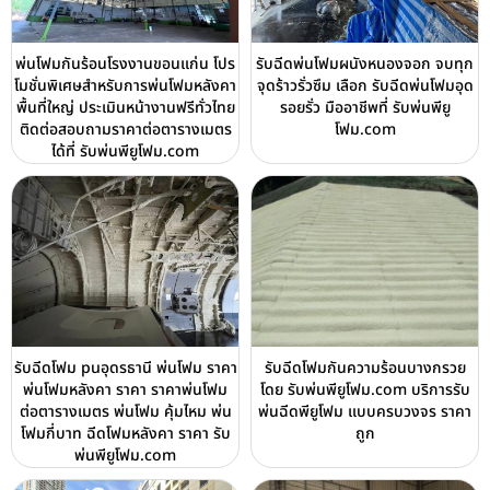
พ่นโฟมกันร้อนโรงงานขอนแก่น โปร
รับฉีดพ่นโฟมผนังหนองจอก จบทุก
โมชั่นพิเศษสำหรับการพ่นโฟมหลังคา
จุดร้าวรั่วซึม เลือก รับฉีดพ่นโฟมอุด
พื้นที่ใหญ่ ประเมินหน้างานฟรีทั่วไทย
รอยรั่ว มืออาชีพที่ รับพ่นพียู
ติดต่อสอบถามราคาต่อตารางเมตร
โฟม.com
ได้ที่ รับพ่นพียูโฟม.com
รับฉีดโฟม puอุดรธานี พ่นโฟม ราคา
รับฉีดโฟมกันความร้อนบางกรวย
พ่นโฟมหลังคา ราคา ราคาพ่นโฟม
โดย รับพ่นพียูโฟม.com บริการรับ
ต่อตารางเมตร พ่นโฟม คุ้มไหม พ่น
พ่นฉีดพียูโฟม แบบครบวงจร ราคา
โฟมกี่บาท ฉีดโฟมหลังคา ราคา รับ
ถูก
พ่นพียูโฟม.com