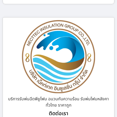
บริการรับพ่นฉีดพียูโฟม ฉนวนกันความร้อน รับพ่นโฟมหลังคา
ทั่วไทย ราคาถูก
ติดต่อเรา