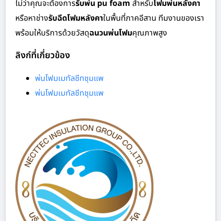
ไม่ว่าคุณจะต้องการ
รับพ่น pu foam
สำหรับ
โฟมพ่นหลังคา
หรือหาช่าง
รับฉีดโฟมหลังคา
ในพื้นที่ภาคอีสาน ทีมงานของเรา
พร้อมให้บริการด้วยวัสดุ
ฉนวนพ่นโฟม
คุณภาพสูง
ลิงก์ที่เกี่ยวข้อง
พ่นโฟมเมทัลชีทชุมแพ
พ่นโฟมเมทัลชีทชุมแพ