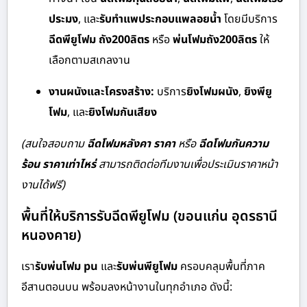
ประมง
, และ
รับทำแพประกอบแพลอยน้ำ
โดยมีบริการ
ฉีดพียูโฟม ถัง200ลิตร
หรือ
พ่นโฟมถัง200ลิตร
ให้
เลือกตามสเกลงาน
งานผนังและโครงสร้าง:
บริการ
ยิงโฟมผนัง
,
ยิงพียู
โฟม
, และ
ยิงโฟมกันเสียง
(สนใจสอบถาม
ฉีดโฟมหลังคา ราคา
หรือ
ฉีดโฟมกันความ
ร้อน ราคาเท่าไหร่
สามารถติดต่อทีมงานเพื่อประเมินราคาหน้า
งานได้ฟรี)
พื้นที่ให้บริการรับฉีดพียูโฟม (ขอนแก่น อุดรธานี
หนองคาย)
เรา
รับพ่นโฟม pu
และ
รับพ่นพียูโฟม
ครอบคลุมพื้นที่ภาค
อีสานตอนบน พร้อมลงหน้างานในทุกอำเภอ ดังนี้: