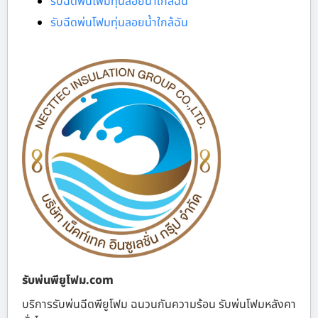
รับฉีดพ่นโฟมทุ่นลอยน้ำใกล้ฉัน
รับฉีดพ่นโฟมทุ่นลอยน้ำใกล้ฉัน
รับพ่นพียูโฟม.com
บริการรับพ่นฉีดพียูโฟม ฉนวนกันความร้อน รับพ่นโฟมหลังคา