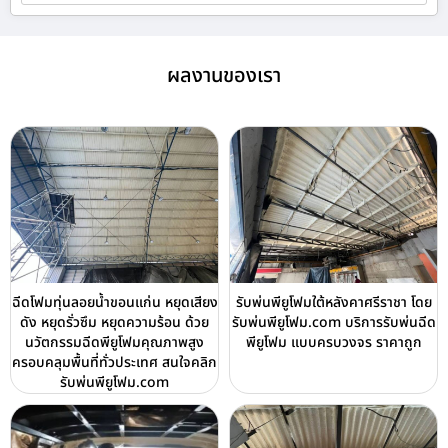
ผลงานของเรา
ฉีดโฟมทุ่นลอยน้ำขอนแก่น หยุดเสียง
รับพ่นพียูโฟมใต้หลังคาศรีราชา โดย
ดัง หยุดรั่วซึม หยุดความร้อน ด้วย
รับพ่นพียูโฟม.com บริการรับพ่นฉีด
นวัตกรรมฉีดพียูโฟมคุณภาพสูง
พียูโฟม แบบครบวงจร ราคาถูก
ครอบคลุมพื้นที่ทั่วประเทศ สนใจคลิก
รับพ่นพียูโฟม.com