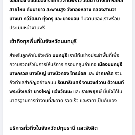
จอมทอง ดอนเมือง ราชเทวี ลาดพร้าว วัฒนา บางแค หลักสี่
สายไหม คันนายาว สะพานสูง วังทองหลาง คลองสามวา
บางนา ทวีวัฒนา ทุ่งครุ
และ
บางบอน
ทีมงานของเราพร้อม
ประเมินหน้างานฟรี
เข้าถึงทุกพื้นที่ในจังหวัดนนทบุรี
สำหรั
บลูกค้าในจังหวัด
นนทบุรี
เรามีทีมช่างประจำพื้นที่เพื่อ
ความรวดเร็วในการให้บริการ ครอบคลุมอำเภอ
เมืองนนทบุรี
บางกรวย บางใหญ่ บางบัวทอง ไทรน้อย
และ
ปากเกร็ด
รวม
ถึงทำเลสำคัญอย่างถนน
รัตนาธิเบศร์ งามวงศ์วาน ติวานนท์
พระนั่งเกล้า บางใหญ่ แจ้งวัฒนะ
และ
ราชพฤกษ์
มั่นใจได้ใน
มาตรฐานการทำงานที่สะอาด รวดเร็ว และราคาเป็นกันเอง
บริการทั่วถึงในจังหวัดปทุมธานี และรังสิต