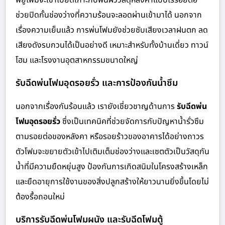
พียูโฟมจะเข้าไปยึดเกาะกับพื้นผิววัสดุหลังคาแบบไร้รอยต่อ
ช่วยปิดกั้นช่องว่างที่ความร้อนจะลอดผ่านเข้ามาได้ นอกจาก
เรื่องความเย็นแล้ว การพ่นโฟมยังช่วยซับเสียงเวลาฝนตก ลด
เสียงดังรบกวนได้เป็นอย่างดี เหมาะสำหรับทั้งบ้านเดี่ยว ทาวน์
โฮม และโรงงานอุตสาหกรรมขนาดใหญ่
รับฉีดพ่นโฟมอุดรอยรั่ว และการป้องกันน้ำซึม
นอกจากเรื่องกันร้อนแล้ว เรายังเชี่ยวชาญด้านการ
รับฉีดพ่น
โฟมอุดรอยรั่ว
ซึ่งเป็นเทคนิคที่ช่วยจัดการกับปัญหาน้ำรั่วซึม
ตามรอยต่อของหลังคา หรือรอยร้าวของอาคารได้อย่างถาวร
ตัวโฟมจะขยายตัวเข้าไปเติมเต็มช่องว่างและเซตตัวเป็นวัสดุกัน
น้ำที่มีความยืดหยุ่นสูง ป้องกันการเกิดสนิมในโครงสร้างเหล็ก
และยืดอายุการใช้งานของสิ่งปลูกสร้างให้ยาวนานยิ่งขึ้นโดยไม่
ต้องรื้อถอนใหม่
บริการรับฉีดพ่นโฟมผนัง และรับฉีดโฟมตู้