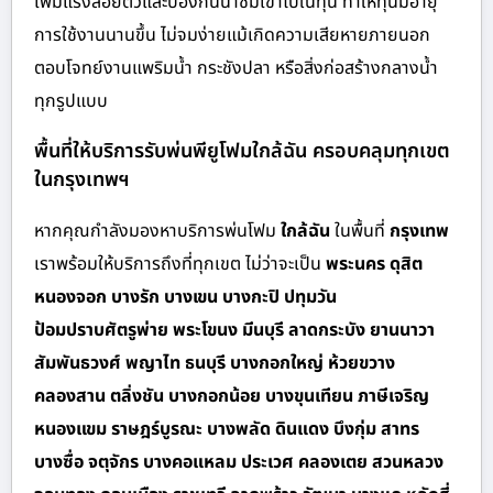
เพิ่มแรงลอยตัวและป้องกันน้ำซึมเข้าไปในทุ่น ทำให้ทุ่นมีอายุ
การใช้งานนานขึ้น ไม่จมง่ายแม้เกิดความเสียหายภายนอก
ตอบโจทย์งานแพริมน้ำ กระชังปลา หรือสิ่งก่อสร้างกลางน้ำ
ทุกรูปแบบ
พื้นที่ให้บริการรับพ่นพียูโฟมใกล้ฉัน ครอบคลุมทุกเขต
ในกรุงเทพฯ
หากคุณกำลังมองหาบริการพ่นโฟม
ใกล้ฉัน
ในพื้นที่
กรุงเทพ
เราพร้อมให้บริการถึงที่ทุกเขต ไม่ว่าจะเป็น
พระนคร ดุสิต
หนองจอก บางรัก บางเขน บางกะปิ ปทุมวัน
ป้อมปราบศัตรูพ่าย พระโขนง มีนบุรี ลาดกระบัง ยานนาวา
สัมพันธวงศ์ พญาไท ธนบุรี บางกอกใหญ่ ห้วยขวาง
คลองสาน ตลิ่งชัน บางกอกน้อย บางขุนเทียน ภาษีเจริญ
หนองแขม ราษฎร์บูรณะ บางพลัด ดินแดง บึงกุ่ม สาทร
บางซื่อ จตุจักร บางคอแหลม ประเวศ คลองเตย สวนหลวง