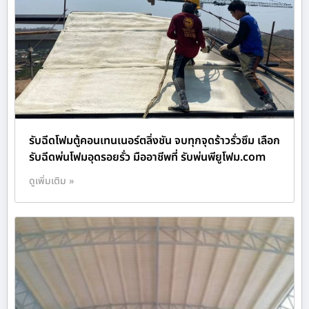
รับฉีดโฟมตู้คอนเทนเนอร์ตลิ่งชัน จบทุกจุดร้าวรั่วซึม เลือก
รับฉีดพ่นโฟมอุดรอยรั่ว มืออาชีพที่ รับพ่นพียูโฟม.com
ดูเพิ่มเติม »