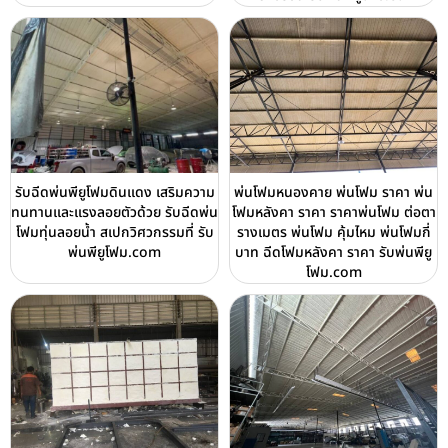
รับฉีดพ่นพียูโฟมดินแดง เสริมความ
พ่นโฟมหนองคาย พ่นโฟม ราคา พ่น
ทนทานและแรงลอยตัวด้วย รับฉีดพ่น
โฟมหลังคา ราคา ราคาพ่นโฟม ต่อตา
โฟมทุ่นลอยน้ำ สเปกวิศวกรรมที่ รับ
รางเมตร พ่นโฟม คุ้มไหม พ่นโฟมกี่
พ่นพียูโฟม.com
บาท ฉีดโฟมหลังคา ราคา รับพ่นพียู
โฟม.com