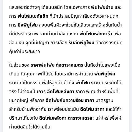
และรอยต่อต่างๆ ได้แนบสนิท โดยเฉพาะการ
พ่นโฟมบ้าน
และ
การ
พ่นโฟมเมทัลชีท
ที่มักประสบปัญหาเสียงดังเวลาฝนตก
การ
ยิงพียูโฟม
ลงบนพื้นผิวจะช่วยซับเสียงและสร้างชั้นกันน้ำ
ที่มีประสิทธิภาพ หากท่านกำลังมองหา
พ่นโฟมหลังคารั่ว
เพื่อ
ซ่อมแซมจุดที่มีปัญหา การเลือก
รับฉีดพียูโฟม
คือการลงทุนที่
คุ้มค่าในระยะยาว
ในส่วนของ
ราคาพ่นโฟม ต่อตารางเมตร
นั้นถือว่าไม่แพงเมื่อ
เทียบกับคุณภาพที่ได้รับ โดยเรามีการคำนวณ
พ่นพียูโฟม
ราคา
ที่เป็นธรรมเพื่อให้ลูกค้าเข้าถึง
พ่นโฟม ราคา
ประหยัดได้
จริง ไม่ว่าจะเป็นการ
ฉีดโฟมหลังคา ราคา
พิเศษสำหรับพื้นที่
ขนาดใหญ่ หรือการ
ฉีดโฟมกันความร้อน ราคา
มาตรฐาน
สำหรับบ้านพักอาศัย เราพร้อมประเมิน
ฉีดโฟม ราคา
และให้คำ
ปรึกษาเกี่ยวกับ
ฉีดโฟมหลังคา ตารางเมตรละ
เท่าไหร่ เพื่อให้
ท่านตัดสินใจได้ง่ายขึ้น