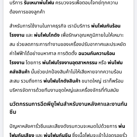
บริการ
รับเหมาพ่นโฟม
ครบวงจรเพื่อตอบโจทย์ทุกความ
ต้องการของลูกค้า
สำหรับการใช้งานในภาคธุรกิจ เรามีบริการ
พ่นโฟมกันร้อน
โรงงาน
และ
พ่นโฟมโกดัง
เพื่อรักษาอุณหภูมิภายในให้เหมาะ
สม ช่วยลดภาระการทำงานของเครื่องปรับอากาศและประหยัด
ค่าไฟฟ้าได้อย่างมหาศาล การติดตั้ง
ฉนวนกันความร้อน
โรงงาน
โดยการ
พ่นโฟมโรงงานอุตสาหกรรม
หรือ
พ่นโฟม
คลังสินค้า
นั้นช่วยปกป้องสินค้าไม่ให้เสียหายจากความร้อน
สะสม รวมถึงการ
พ่นโฟมโกดังสินค้า
ขนาดใหญ่ เราก็พร้อม
บริหารจัดการด้วยทีมงานชุดใหญ่และเครื่องจักรที่ทันสมัย
นวัตกรรมการฉีดพียูโฟมสำหรับงานหลังคาและงานกัน
ซึม
ปัญหาหลังคารั่วซึมและเสียงดังรบกวนจะหมดไปด้วยการ
พ่น
โฟมกันเสียง
และ
พ่นโฟมกันซึม
ซึ่งเนื้อโฟมจะเข้าไปอุดรอยรั่ว