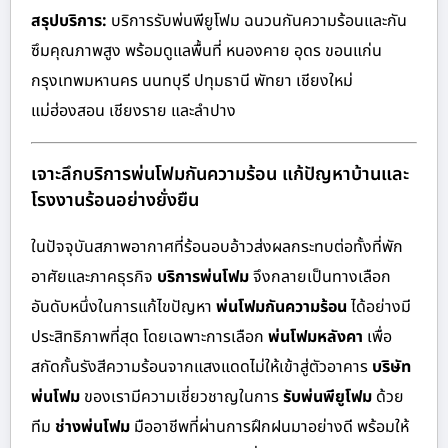
สรุปบริการ:
บริการรับพ่นพียูโฟม ฉนวนกันความร้อนและกัน
ซึมคุณภาพสูง พร้อมดูแลพื้นที่ หนองคาย อุดร ขอนแก่น
กรุงเทพมหานคร นนทบุรี ปทุมธานี พัทยา เชียงใหม่
แม่ฮ่องสอน เชียงราย และลำปาง
เจาะลึกบริการพ่นโฟมกันความร้อน แก้ปัญหาบ้านและ
โรงงานร้อนอย่างยั่งยืน
ในปัจจุบันสภาพอากาศที่ร้อนอบอ้าวส่งผลกระทบต่อทั้งที่พัก
อาศัยและภาคธุรกิจ
บริการพ่นโฟม
จึงกลายเป็นทางเลือก
อันดับหนึ่งในการแก้ไขปัญหา
พ่นโฟมกันความร้อน
ได้อย่างมี
ประสิทธิภาพที่สุด โดยเฉพาะการเลือก
พ่นโฟมหลังคา
เพื่อ
สกัดกั้นรังสีความร้อนจากแสงแดดไม่ให้เข้าสู่ตัวอาคาร
บริษัท
พ่นโฟม
ของเรามีความเชี่ยวชาญในการ
รับพ่นพียูโฟม
ด้วย
ทีม
ช่างพ่นโฟม
มืออาชีพที่ผ่านการฝึกฝนมาอย่างดี พร้อมให้