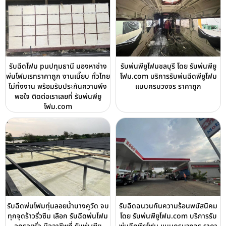
รับฉีดโฟม puปทุมธานี มองหาช่าง
รับพ่นพียูโฟมชลบุรี โดย รับพ่นพียู
พ่นโฟมเรทราคาถูก งานเนี๊ยบ ทั่วไทย
โฟม.com บริการรับพ่นฉีดพียูโฟม
ไม่ทิ้งงาน พร้อมรับประกันความพึง
แบบครบวงจร ราคาถูก
พอใจ ติดต่อเราเลยที่ รับพ่นพียู
โฟม.com
รับฉีดพ่นโฟมทุ่นลอยน้ำบางคูวัด จบ
รับฉีดฉนวนกันความร้อนพนัสนิคม
ทุกจุดร้าวรั่วซึม เลือก รับฉีดพ่นโฟม
โดย รับพ่นพียูโฟม.com บริการรับ