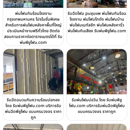
พ่นโฟมกันร้อนโรงงาน
รับฉีดโฟม puชุมแพ พ่นโฟมกันร้อน
กรุงเทพมหานคร โปรโมชั่นพิเศษ
โรงงาน พ่นโฟมโกดัง พ่นโฟมบ้าน
สำหรับการพ่นโฟมหลังคาพื้นที่ใหญ่
พ่นโฟมเมทัลชีท พ่นโฟมหลังคารั่ว
ประเมินหน้างานฟรีทั่วไทย ติดต่อ
พ่นโฟมกันเสียง รับพ่นพียูโฟม.com
สอบถามราคาต่อตารางเมตรได้ที่ รับ
พ่นพียูโฟม.com
รับฉีดฉนวนกันความร้อนบ่อทอง
รับพ่นโฟมบ่อวิน โดย รับพ่นพียู
โดย รับพ่นพียูโฟม.com บริการรับ
โฟม.com บริการรับพ่นฉีดพียูโฟม
พ่นฉีดพียูโฟม แบบครบวงจร ราคา
แบบครบวงจร ราคาถูก
ถูก