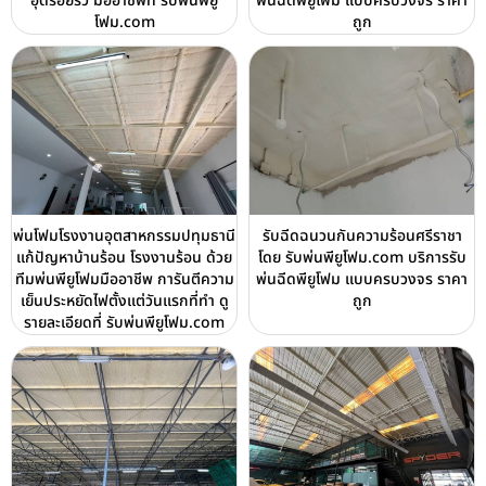
อุดรอยรั่ว มืออาชีพที่ รับพ่นพียู
พ่นฉีดพียูโฟม แบบครบวงจร ราคา
โฟม.com
ถูก
พ่นโฟมโรงงานอุตสาหกรรมปทุมธานี
รับฉีดฉนวนกันความร้อนศรีราชา
แก้ปัญหาบ้านร้อน โรงงานร้อน ด้วย
โดย รับพ่นพียูโฟม.com บริการรับ
ทีมพ่นพียูโฟมมืออาชีพ การันตีความ
พ่นฉีดพียูโฟม แบบครบวงจร ราคา
เย็นประหยัดไฟตั้งแต่วันแรกที่ทำ ดู
ถูก
รายละเอียดที่ รับพ่นพียูโฟม.com