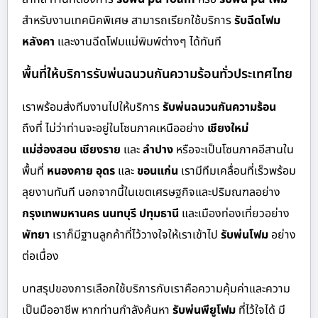
สำหรับงานเทคนิคพิเศษ สามารถเรียกใช้บริการ
รับฉีดโฟม
หลังคา
และงานฉีดโฟมแม่พิมพ์ต่างๆ ได้ทันที
พื้นที่ให้บริการรับพ่นฉนวนกันความร้อนทั่วประเทศไทย
เราพร้อมส่งทีมงานไปให้บริการ
รับพ่นฉนวนกันความร้อน
ถึงที่ ไม่ว่าท่านจะอยู่ในโซนภาคเหนืออย่าง
เชียงใหม่
แม่ฮ่องสอน เชียงราย
และ
ลำปาง
หรือจะเป็นโซนภาคอีสานใน
พื้นที่
หนองคาย อุดร
และ
ขอนแก่น
เรามีทีมเคลื่อนที่เร็วพร้อม
ลุยงานทันที นอกจากนี้ในเขตเศรษฐกิจและปริมณฑลอย่าง
กรุงเทพมหานคร นนทบุรี ปทุมธานี
และเมืองท่องเที่ยวอย่าง
พัทยา
เราก็มีฐานลูกค้าที่ไว้วางใจให้เราเข้าไป
รับพ่นโฟม
อย่าง
ต่อเนื่อง
บทสรุปของการเลือกใช้บริการกับเราคือความคุ้มค่าและความ
เป็นมืออาชีพ หากท่านกำลังค้นหา
รับพ่นพียูโฟม
ที่ไว้ใจได้ มี