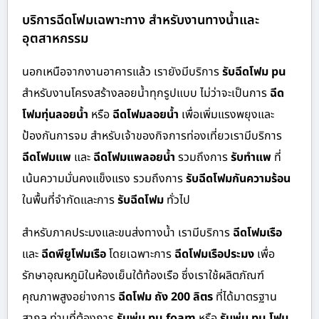
บริการฉีดโฟมเฉพาะทาง สำหรับงานทางน้ำและ
อุตสาหกรรม
นอกเหนือจากงานอาคารแล้ว เรายังมีบริการ
รับฉีดโฟม pu
สำหรับงานโครงสร้างลอยน้ำทุกรูปแบบ ไม่ว่าจะเป็นการ
ฉีด
โฟมทุ่นลอยน้ำ
หรือ
ฉีดโฟมลอยน้ำ
เพื่อเพิ่มแรงพยุงและ
ป้องกันการจม สำหรับเจ้าของกิจการท่องเที่ยวเรามีบริการ
ฉีดโฟมแพ
และ
ฉีดโฟมแพลอยน้ำ
รวมถึงการ
รับทำแพ
ที่
เน้นความมั่นคงแข็งแรง รวมถึงการ
รับฉีดโฟมกันความร้อน
ในพื้นที่จำกัดและการ
รับฉีดโฟม
ทั่วไป
สำหรับภาคประมงและขนส่งทางน้ำ เรามีบริการ
ฉีดโฟมเรือ
และ
ฉีดพียูโฟมเรือ
โดยเฉพาะการ
ฉีดโฟมเรือประมง
เพื่อ
รักษาอุณหภูมิในห้องเย็นใต้ท้องเรือ ซึ่งเราใช้ผลิตภัณฑ์
คุณภาพสูงอย่างการ
ฉีดโฟม ถัง 200 ลิตร
ที่ได้มาตรฐาน
สากล ท่านที่ต้องการ
รับพ่น pu foam
หรือ
รับพ่น pu โฟม